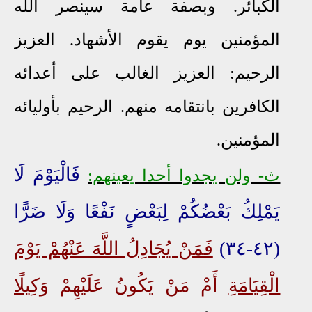
الكبائر. وبصفة عامة سينصر الله
المؤمنين يوم يقوم الأشهاد. العزيز
الرحيم: العزيز الغالب على أعدائه
الكافرين بانتقامه منهم. الرحيم بأوليائه
المؤمنين.
فَالْيَوْمَ لَا
ث- ولن يجدوا أحدا يعينهم:
يَمْلِكُ بَعْضُكُمْ لِبَعْضٍ نَفْعًا وَلَا ضَرًّا
(٤٢-٣٤)
فَمَنْ يُجَادِلُ اللَّهَ عَنْهُمْ يَوْمَ
الْقِيَامَة
ِ أَمْ مَنْ يَكُونُ عَلَيْهِمْ
وَكِيلًا