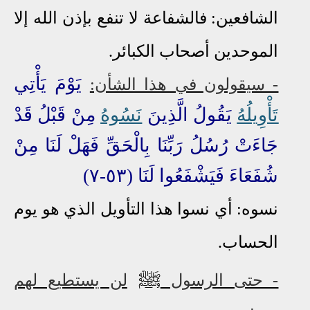
الشافعين: فالشفاعة لا تنفع بإذن الله إلا
الموحدين أصحاب الكبائر.
يَوْمَ يَأْتِي
- سيقولون في هذا الشأن:
تَأْوِيلُهُ
يَقُولُ الَّذِينَ
نَسُوهُ
مِنْ قَبْلُ
قَدْ
جَاءَتْ رُسُلُ رَبِّنَا بِالْحَقِّ فَهَلْ لَنَا مِنْ
شُفَعَاءَ فَيَشْفَعُوا لَنَا (٥٣-٧)
نسوه: أي نسوا هذا التأويل الذي هو يوم
الحساب.
ﷺ
- حتى الرسول
لن يستطيع لهم