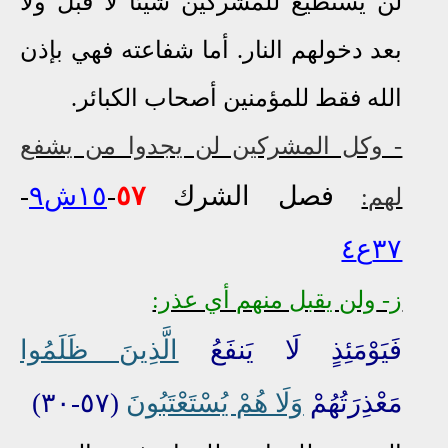
لن يستطيع للمشركين شيئا لا قبل ولا
بعد دخولهم النار. أما شفاعته فهي بإذن
الله فقط للمؤمنين أصحاب الكبائر.
- وكل المشركين لن يجدوا من يشفع
فصل الشرك
٥٧
-
١٥ش٩
-
لهم:
٣٧ع٤
ز-
ولن يقبل منهم أي عذر:
فَيَوْمَئِذٍ لَا يَنفَعُ
الَّذِينَ ظَلَمُوا
مَعْذِرَتُهُمْ
وَلَا هُمْ يُسْتَعْتَبُونَ
(٥٧-٣٠)