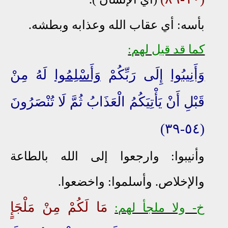
بأسه: أي عقاب الله وعذابه وبطشه.
كما قد قيل لهم:
وَأَنِيبُوا
إِلَى رَبِّكُمْ
وَأَسْلِمُوا
لَهُ
مِنْ
قَبْلِ أَنْ يَأْتِيَكُمُ الْعَذَابُ ثُمَّ لَا تُنْصَرُونَ
(٥٤-٣٩)
وأنيبوا: وارجعوا إلى الله بالطاعة
والإخلاص. وأسلموا: واخضعوا.
مَا لَكُمْ مِنْ مَلْجَإٍ
خ- ولا ملجأ لهم: