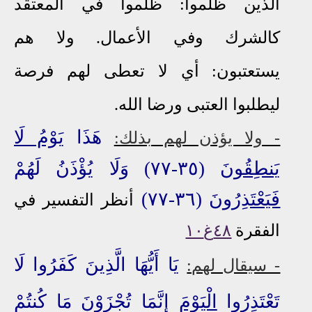
الذين ظلموا: ظلموا في المعتقد
كالشرك وفي الأعمال. ولا هم
يستعتبون: أي لا تعطى لهم فرصة
ليطلبوا العتبى ورضا الله.
هَذَا
يَوْمُ لَا
- ولا يؤذن لهم بذلك:
يَنطِقُونَ
(٣٥-٧٧) وَلَا يُؤْذَنُ لَهُمْ
فَيَعْتَذِرُونَ
(٣٦-٧٧)
أنظر التفسير في
الفقرة
٤٨غ١٠
يَا أَيُّهَا الَّذِينَ كَفَرُوا لَا
- سيقال لهم:
تَعْتَذِرُوا
الْيَوْمَ
إِنَّمَا تُجْزَوْنَ مَا كُنتُمْ