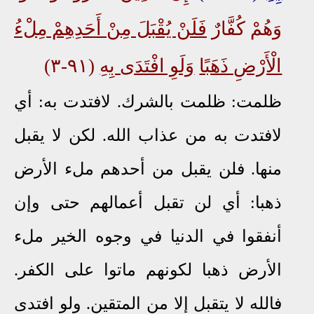
وَهُمْ كُفَّارٌ
فَلَنْ يُقْبَلَ مِنْ أَحَدِهِمْ مِلْءُ
الْأَرْضِ ذَهَبًا
وَلَوِ افْتَدَى بِهِ
(٩١-٣)
ظلمت: ظلمت بالشرك. لافتدت به: أي
لافتدت به من عذاب الله. لكن لا يقبل
منها. فلن يقبل من أحدهم ملء الأرض
ذهبا: أي لن تقبل أعمالهم حتى وإن
أنفقوا في الدنيا في وجوه الخير ملء
الأرض ذهبا لكونهم ماتوا على الكفر.
فالله لا يتقبل إلا من المتقين. ولو افتدى