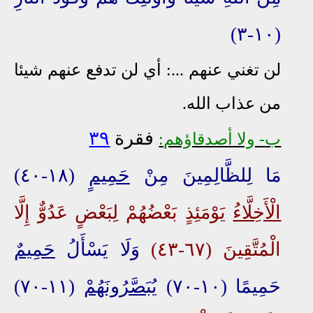
(١٠-٣)
لن تغني عنهم ...: أي لن تدفع عنهم شيئا
من عذاب الله.
فقرة
٣٩
ب
- ولا أصدقاؤهم:
مَا لِلظَّالِمِينَ مِنْ
حَمِيمٍ
(١٨-٤٠)
الْأَخِلَّاءُ
يَوْمَئِذٍ بَعْضُهُمْ لِبَعْضٍ عَدُوٌّ إِلَّا
الْمُتَّقِينَ (٦٧-٤٣)
وَلَا
يَسْأَلُ
حَمِيمٌ
حَمِيمًا (١٠-٧٠)
يُبَصَّرُونَهُمْ
(١١-٧٠)