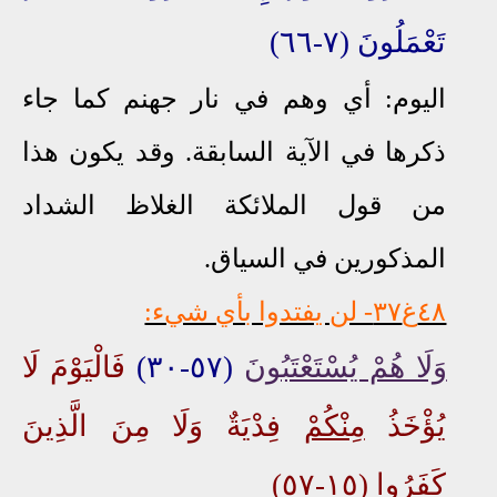
تَعْمَلُونَ (٧-٦٦)
اليوم: أي وهم في نار جهنم كما جاء
ذكرها في الآية السابقة. وقد يكون هذا
من قول الملائكة الغلاظ الشداد
المذكورين في السياق.
٤٨غ٣٧
- لن يفتدوا بأي شيء:
وَلَا هُمْ يُسْتَعْتَبُونَ
(٥٧-٣٠)
فَالْيَوْمَ لَا
يُؤْخَذُ
مِنْكُمْ
فِدْيَةٌ وَلَا مِنَ الَّذِينَ
كَفَرُوا
(١٥-٥٧)