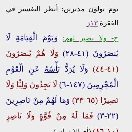
يوم تولون مدبرين:
أنظر التفسير في
الفقرة
١٣ز
وَيَوْمَ الْقِيَامَةِ لَا
ح- ولا نصير لهم:
يُنصَرُونَ (٤١-٢٨)
وَلَا هُمْ يُنصَرُونَ
(٤١-٤٤)
وَلَا يُرَدُّ
بَأْسُهُ
عَنِ الْقَوْمِ
الْمُجْرِمِينَ (١٤٧-٦)
لَا يَجِدُونَ
وَلِيًّا
وَلَا
نَصِيرًا (٦٥-٣٣)
وَمَا لَهُمْ مِنْ نَاصِرِينَ
(٢٢-٣)
فَمَا لَهُ مِنْ قُوَّةٍ وَلَا نَاصِرٍ
(١٠-٨٦)
(
أي الإنسان ).