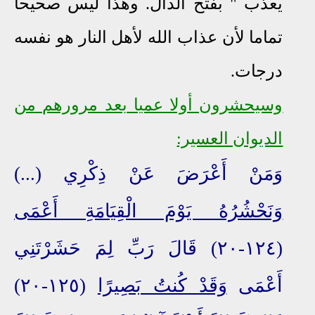
يعذب " بفتح الدال. وهذا ليس صحيحا
تماما لأن عذاب الله لأهل النار هو نفسه
درجات.
وسيحشرون أولا
عميا
بعد مرورهم من
الديوان العسير:
وَمَنْ أَعْرَضَ عَنْ ذِكْرِي (
...
)
وَنَحْشُرُهُ يَوْمَ الْقِيَامَةِ أَعْمَى
(١٢٤-٢٠) قَالَ رَبِّ لِمَ حَشَرْتَنِي
أَعْمَى
وَقَدْ كُنتُ بَصِيرًا
(١٢٥-٢٠)