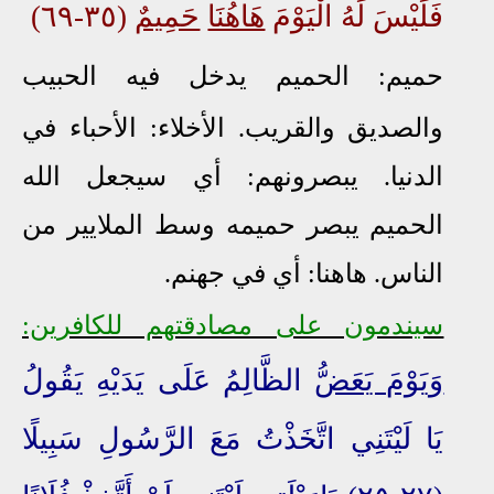
فَلَيْسَ لَهُ الْيَوْمَ
هَاهُنَا
حَمِيمٌ
(٣٥-٦٩)
حميم: الحميم يدخل فيه الحبيب
والصديق
والقريب. الأخلاء: الأحباء في
الدنيا. يب
صرونهم: أي سيجعل الله
الحميم يبصر حميمه وسط الملايير من
الناس. هاهنا: أي في جهنم.
سيندمون على مصادقتهم للكافرين:
وَيَوْمَ يَعَضُّ
الظَّالِمُ عَلَى يَدَيْهِ يَقُولُ
يَا لَيْتَنِي اتَّخَذْتُ مَعَ الرَّسُولِ سَبِيلًا