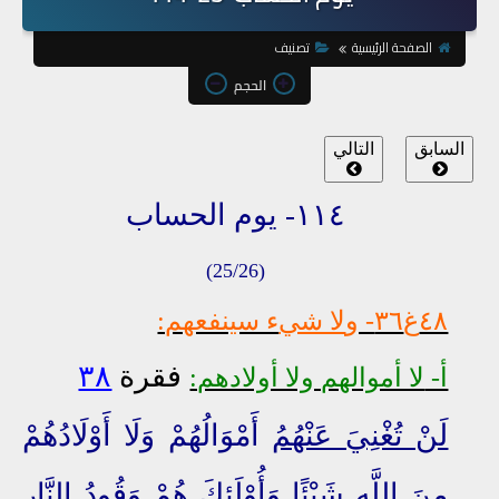
الصفحة الرئيسية
تصنيف
الحجم
السابق
التالي
١١٤- يوم الحساب
(25/26)
٤٨غ٣٦
- و
لا شي
ء سينفعهم:
فقرة
٣٨
أ-
لا أموالهم ولا أولادهم:
لَنْ تُغْنِيَ عَنْهُمُ
أَمْوَالُهُمْ وَلَا أَوْلَادُهُمْ
مِنَ اللَّهِ شَيْئًا وَأُوْلَئِكَ هُمْ وَقُودُ النَّارِ