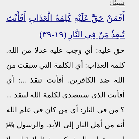
شيئا:
أَفَمَنْ
حَقَّ عَلَيْهِ
كَلِمَةُ الْعَذَابِ
أَفَأَنْتَ
تُنقِذُ مَنْ فِي النَّارِ
(١٩-٣٩)
حق عليه: أي وجب عليه عدلا من الله.
كلمة العذاب: أي الكلمة التي سبقت من
الله ضد الكافرين. أفأنت تنقذ ...: أي
أفأنت الذي ستتصدى لكلمة الله لتنقد ...
؟ من في النار: أي من كان في علم الله
أنه من أهل النار إلى الأبد. والرسول ﷺ