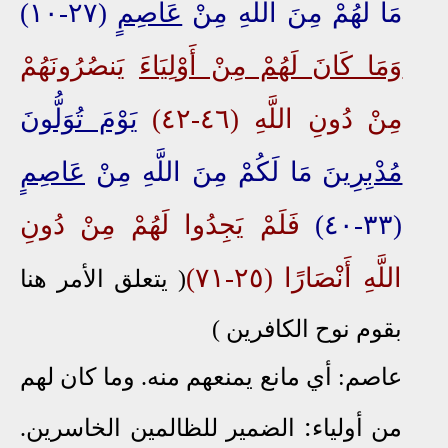
مَا لَهُمْ مِنَ اللَّهِ مِنْ
عَاصِمٍ
(٢٧-١٠)
وَمَا كَانَ لَهُمْ مِنْ أَوْلِيَاءَ
يَنصُرُونَهُمْ
مِنْ دُونِ اللَّهِ (٤٦-٤٢)
يَوْمَ تُوَلُّونَ
مُدْبِرِينَ
مَا لَكُمْ مِنَ اللَّهِ مِنْ
عَاصِمٍ
(٣٣-٤٠)
فَلَمْ يَجِدُوا لَهُمْ مِنْ دُونِ
اللَّهِ أَنْصَارًا (٢٥-٧١)
( يتعلق الأمر هنا
بقوم نوح الكافرين )
عاصم: أي مانع يمنعهم منه. وما كان لهم
:
من أولياء
الضمير للظالمين الخاسرين.