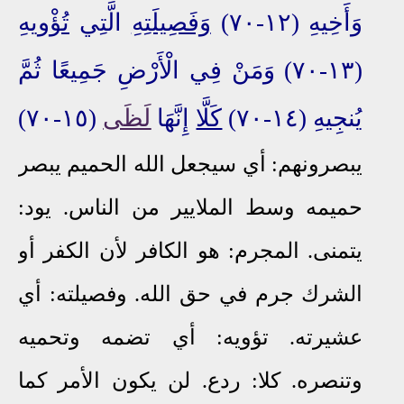
وَأَخِيهِ (١٢-٧٠)
وَفَصِيلَتِهِ
الَّتِي
تُؤْويهِ
(١٣-٧٠) وَمَنْ فِي الْأَرْضِ جَمِيعًا ثُمَّ
يُنجِيهِ (١٤-٧٠)
كَلَّا
إِنَّهَا
لَظَى
(١٥-٧٠)
يبصرونهم: أي سيجعل الله الحميم يبصر
حميمه وسط الملايير من الناس. يود:
يتمنى. المجرم: هو الكافر لأن الكفر أو
الشرك جرم في حق الله. وفصيلته: أي
عشيرته. تؤويه: أي تضمه وتحميه
وتنصره. كلا: ردع. لن يكون الأمر كما