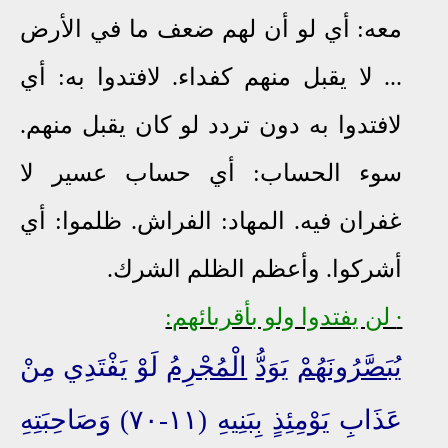
معه: أي لو أن لهم ضعف ما في الأرض
... لا يقبل منهم كفداء. لافتدوا به: أي
لافتدوا به دون تردد لو كان يقبل منهم.
سوء الحساب: أي حساب عسير لا
غفران فيه. المهاد: الفراش. ظلموا: أي
أشركوا. وأعظم الظلم الشرك.
∙
لن يفتدوا ولو بأقربائهم:
يُبَصَّرُونَهُمْ
يَوَدُّ
الْمُجْرِمُ
لَوْ يَفْتَدِي مِنْ
عَذَابِ يَوْمِئِذٍ بِبَنِيهِ (١١-٧٠) وَصَاحِبَتِهِ