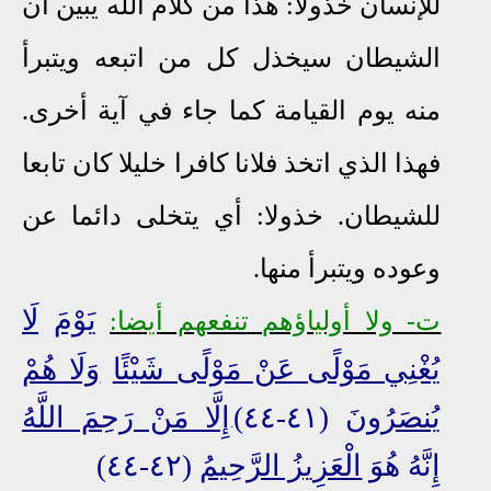
للإنسان خذولا: هذا من كلام الله يبين أن
الشيطان سيخذل كل من اتبعه ويتبرأ
منه يوم القيامة كما جاء في آية أخرى.
فهذا الذي اتخذ فلانا كافرا خليلا كان تابعا
للشيطان. خذولا: أي يتخلى دائما عن
وعوده ويتبرأ منها.
يَوْمَ
لَا
ت- ولا أولياؤهم تنفعهم أيضا:
يُغْنِي مَوْلًى عَنْ مَوْلًى شَيْئًا
وَلَا هُمْ
يُنصَرُونَ
(٤١-٤٤)
إِلَّا مَنْ رَحِمَ اللَّهُ
.
إِنَّهُ هُوَ
الْعَزِيزُ الرَّحِيمُ
(٤٢-٤٤)