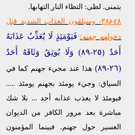
يتمنى. لظى: التظاء النار التهابها.
٤٨غ٣٨
- وسيلقون العذاب الشديد قبل
فَيَوْمَئِذٍ لَا يُعَذِّبُ عَذَابَهُ
دخولهم جهنم:
أَحَدٌ (٢٥-٨٩) وَلَا يُوثِقُ وَثَاقَهُ أَحَدٌ
(٢٦-٨٩)
هذا عند مجيء جهنم كما في
السياق: وجيء يومئذ بجهنم يومئذ .....
فيومئذ لا يعذب عذابه أحد ... بلا شك
مباشرة بعد مرور الكافر من الديوان
العسير حول جهنم. فبينما المؤمنون