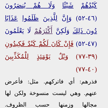
كَيْدُهُمْ
شَيْئًا
وَلَا هُمْ يُنصَرُونَ
(٤٦-٥٢) وَإِنَّ لِلَّذِينَ
ظَلَمُوا
عَذَابًا
دُونَ ذَلِكَ
وَلَكِنَّ
أَكْثَرَهُمْ
لَا يَعْلَمُونَ
(٤٧-٥٢)
فَإِنْ كَانَ لَكُمْ كَيْدٌ فَكِيدُونِ
(٣٩-٧٧)
وَيْلٌ
يَوْمَئِذٍ
لِلْمُكَذِّبِينَ
(٤٠-٧٧)
فذرهم: أي فاتركهم. مثل: فأعرض
عنهم. وهي ليست منسوخة ولكن لها
مجالها وزمنها حسب الظروف.