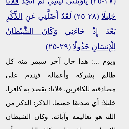
(٢٧-٢٥) يَاوَيْلَتى لَيْتَنِي لَمْ أَتَّخِذْ
فُلَانًا
خَلِيلًا
(٢٨-٢٥) لَقَدْ أَضَلَّنِي عَنِ
الذِّكْرِ
بَعْدَ إِذْ جَاءَنِي
وَكَانَ الشَّيْطَانُ
لِلْإِنسَانِ
خَذُولًا
(٢٩-٢٥)
ويوم ...: هذا حال آخر سيمر منه كل
ظالم بشركه وأعماله فيندم على
مصادقته للكافرين. فلانا: يقصد به كافرا.
خليلا: أي صديقا حميما. الذكر: الذكر من
الله هو تعاليمه وآياته. وكان الشيطان