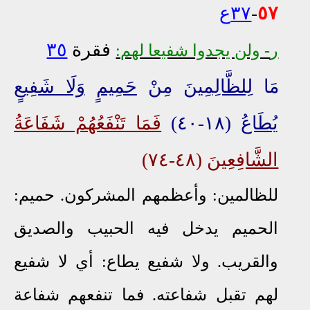
٥٧
-
٣٧ع
فقرة
٣٥
ر
- ولن يجدوا شفيعا لهم:
مَا
لِلظَّالِمِينَ
مِنْ
حَمِيمٍ
وَلَا شَفِيعٍ
يُطَاعُ
(١٨-٤٠)
فَمَا تَنْفَعُهُمْ شَفَاعَةُ
الشَّافِعِينَ
(٤٨-٧٤)
للظالمين: وأعظمهم المشركون. حميم:
الحميم يدخل فيه الحبيب والصديق
والقريب. ولا شفيع يطاع: أي لا شفيع
لهم تقبل شفاعته. فما تنفعهم شفاعة