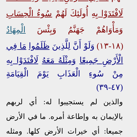
لَافْتَدَوْا بِهِ
أُولَئِكَ لَهُمْ
سُوءُ الْحِسَابِ
وَمَأْوَاهُمْ جَهَنَّمُ
وَبِئْسَ
الْمِهَادُ
(١٨-١٣)
وَلَوْ أَنَّ لِلَّذِينَ
ظَلَمُوا
مَا فِي
الْأَرْضِ
جَمِيعًا
وَمِثْلَهُ مَعَهُ
لَافْتَدَوْا بِهِ
مِنْ سُوءِ الْعَذَابِ يَوْمَ الْقِيَامَةِ
(٤٧-٣٩)
والذين لم يستجيبوا له: أي لربهم
بالإيمان به وإطاعة أمره. ما في الأرض
جميعا: أي خيرات الأرض كلها. ومثله