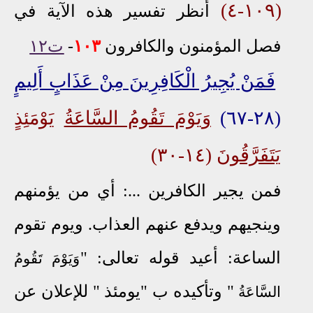
(١٠٩-٤)
أنظر
تفسير هذه الآية
في
فصل المؤمنون والكافرون
٣
٠
١
-
ت١۲
فَمَنْ يُجِيرُ الْكَافِرِينَ مِنْ عَذَابٍ أَلِيمٍ
(٢٨-٦٧)
وَيَوْمَ تَقُومُ السَّاعَةُ
يَوْمَئِذٍ
يَتَفَرَّقُونَ
(١٤-٣٠)
فمن يجير الكافرين ...: أي من يؤمنهم
وينجيهم ويدفع عنهم العذاب.
ويوم تقوم
الساعة: أعيد قوله تعالى: "
وَيَوْمَ تَقُومُ
"
وتأكيده ب "يومئذ " للإعلان عن
السَّاعَةُ