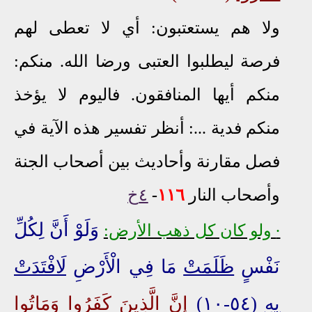
ولا هم يستعتبون: أي لا تعطى لهم
فرصة ليطلبوا العتبى ورضا الله. منكم:
منكم أيها المنافقون. فاليوم لا يؤخذ
منكم فدية ...: أنظر تفسير هذه الآية في
فصل مقارنة وأحاديث بين أصحاب الجنة
وأصحاب النار
١١٦
-
٤خ
وَلَوْ أَنَّ لِكُلِّ
∙
ولو كان كل ذهب الأرض:
نَفْسٍ
ظَلَمَتْ
مَا فِي الْأَرْضِ
لَافْتَدَتْ
بِهِ
(٥٤-١٠)
إِنَّ الَّذِينَ كَفَرُوا وَمَاتُوا