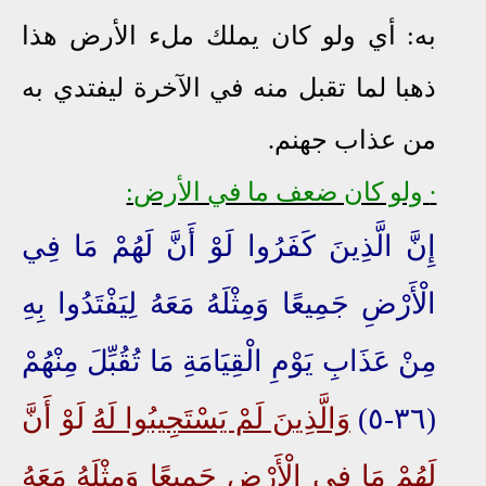
به: أي ولو كان يملك ملء الأرض هذا
ذهبا لما تقبل منه في الآخرة ليفتدي به
من عذاب جهنم.
∙
ولو كان ضعف ما في الأرض:
إِنَّ الَّذِينَ كَفَرُوا لَوْ أَنَّ لَهُمْ مَا فِي
الْأَرْضِ جَمِيعًا وَمِثْلَهُ مَعَهُ لِيَفْتَدُوا بِهِ
مِنْ عَذَابِ يَوْمِ الْقِيَامَةِ مَا تُقُبِّلَ مِنْهُمْ
(٣٦-٥)
وَالَّذِينَ لَمْ يَسْتَجِيبُوا لَهُ
لَوْ أَنَّ
لَهُمْ
مَا فِي الْأَرْضِ جَمِيعًا
وَمِثْلَهُ مَعَهُ