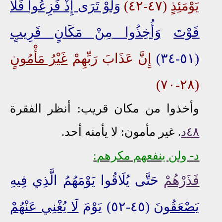
يَوْمَئِذٍ (٤٧-٤٢)
وَلَوْ تَرَى إِذْ فَزِعُوا فَلَا
فَوْتَ
وَأُخِذُوا
مِنْ مَكَانٍ قَرِيبٍ
(٥١-٣٤)
إِنَّ عَذَابَ رَبِّهِمْ
غَيْرُ مَأْمُونٍ
(٢٨-٧٠)
وأخذوا من مكان قريب: أنظر الفقرة
٤٨د
.
غير مأمون: لا يأمنه أحد.
د
- ولن ينفعهم مكرهم:
فَذَرْهُمْ
حَتَّى يُلَاقُوا يَوْمَهُمُ الَّذِي فِيهِ
يَصْعَقُونَ
(٤٥-٥٢) يَوْمَ
لَا يُغْنِي عَنْهُمْ