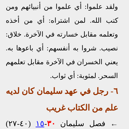
ولقد علموا: أي علموا من أنبيائهم ومن
كتب الله. لمن اشتراه: أي من أخذه
وتعلمه مقابل خسارته في الآخرة. خلاق:
نصيب. شروا به أنفسهم: أي باعوها به.
يعني الخسران في الآخرة مقابل تعلمهم
السحر. لمثوبة: أي ثواب.
٦- رجل في عهد سليمان كان لديه
علم من الكتاب غريب
←
فصل سليمان
٣٠
-
١٥
(٤٠-٢٧)