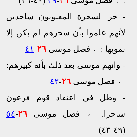
:
←
فصل موسى
٢٦
-
٣٩
(٤٠-٢٦)
- خر السحرة المغلو
بون
ساجدين
لأنهم
علموا
بأن سحرهم لم يكن إلا
تمويها :
←
فصل موسى
٢٦
-
٤١
- واتهم موسى بعد ذلك بأنه كبير
هم
:
←
فصل موسى
٢٦
-
٤٢
- وظل في اعتقاد قوم فرعون
ساحرا:
←
فصل موسى
٢٦
-
٥٤
(٤٩-٤٣)