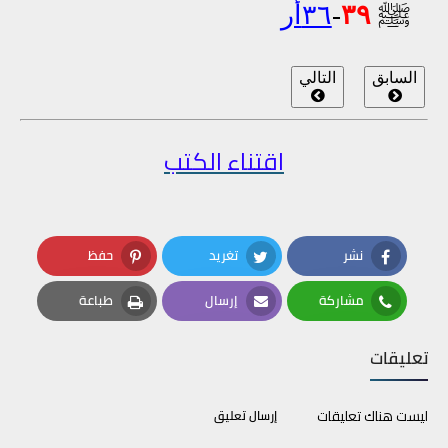
ﷺ
٣٩
-
٣٦أر
السابق
التالي
اقتناء الكتب
نشر
تغريد
حفظ
Pinterest
Twitter
Facebook
مشاركة
إرسال
طباعة
Print
Email
Whatsapp
تعليقات
ليست هناك تعليقات
إرسال تعليق