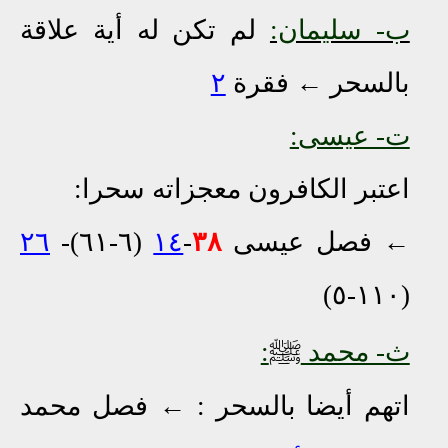
ب- سليمان:
لم تكن له أية علاقة
بالسحر
←
فقرة
٢
ت- عيسى:
اعتبر الكافرون معجزاته سحرا:
←
فصل عيسى
٣٨
-
١٤
(٦-٦١)-
٢٦
(١١٠-٥)
ﷺ
ث- محمد
:
اتهم أيضا
بالسحر :
←
فصل محمد