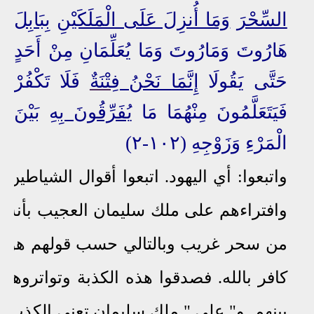
السِّحْرَ
وَمَا أُنزِلَ عَلَى الْمَلَكَيْنِ
بِبَابِلَ
هَارُوتَ وَمَارُوتَ وَمَا يُعَلِّمَانِ مِنْ أَحَدٍ
حَتَّى يَقُولَا
إِنَّمَا نَحْنُ
فِتْنَةٌ
فَلَا تَكْفُرْ
فَيَتَعَلَّمُونَ مِنْهُمَا مَا
يُفَرِّقُونَ بِهِ
بَيْنَ
الْمَرْءِ وَزَوْجِهِ (١٠٢-٢)
واتبعوا: أي اليهود. اتبعوا أقوال الشياطين
وافتراءهم على ملك سليمان العجيب بأنه
من سحر غريب وبالتالي حسب قولهم هو
كافر بالله. فصدقوا هذه الكذبة وتواتروها
بينهم. و" على " ملك سليمان تعني الكذب