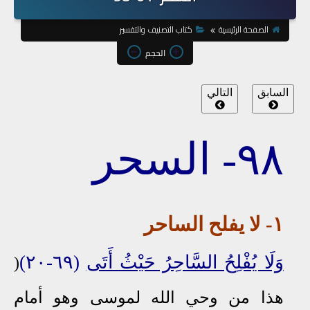
الصفحة الرئيسية
كتاب التصنيف والتفسير
الحجم
السابق
التالي
٩٨
- السحر
١- لا يفلح الساحر
وَلَا يُفْلِحُ السَّاحِرُ حَيْثُ أَتَى
(٦٩-٢٠)
(
هذا من وحي الله لموسى وهو أمام