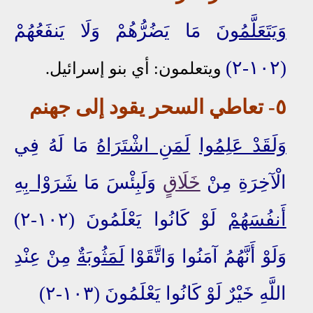
وَيَتَعَلَّمُونَ
مَا يَضُرُّهُمْ وَلَا يَنفَعُهُمْ
(١٠٢-٢)
ويتعلمون:
أي بنو إسرائيل.
٥
- تعاطي السحر يقود إلى جهنم
وَلَقَدْ عَلِمُوا
لَمَنِ اشْتَرَاهُ
مَا لَهُ فِي
الْآخِرَةِ مِنْ
خَلَاقٍ
وَلَبِئْسَ مَا
شَرَوْا بِهِ
أَنفُسَهُمْ
لَوْ كَانُوا يَعْلَمُونَ (١٠٢-٢)
وَلَوْ أَنَّهُمُ آمَنُوا وَاتَّقَوْا
لَمَثُوبَةٌ
مِنْ عِنْدِ
اللَّهِ خَيْرٌ لَوْ كَانُوا يَعْلَمُونَ (١٠٣-٢)