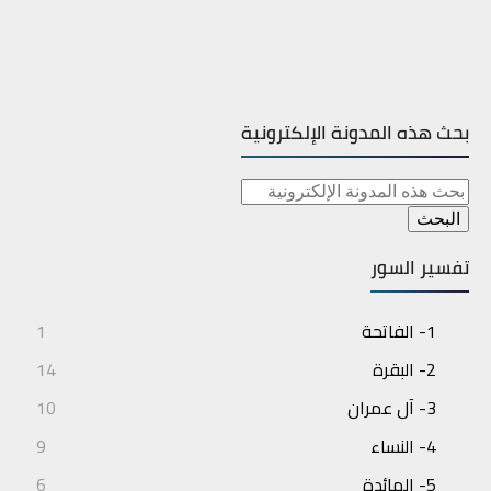
بحث هذه المدونة الإلكترونية
تفسير السور
1- الفاتحة
1
2- البقرة
14
3- آل عمران
10
4- النساء
9
5- المائدة
6