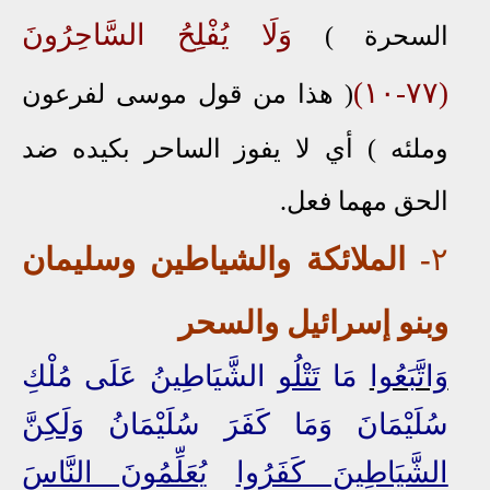
وَلَا يُفْلِحُ السَّاحِرُونَ
السحرة )
(٧٧-١٠)
( هذا من قول موسى لفرعون
وملئه )
أي لا يفوز الساحر بكيده ضد
الحق مهما فعل.
٢
-
الملائكة
و
الشياطين
و
سليمان
و
بنو إسرائيل والسحر
وَاتَّبَعُوا
مَا
تَتْلُو
الشَّيَاطِينُ عَلَى مُلْكِ
سُلَيْمَانَ وَمَا كَفَرَ سُلَيْمَانُ
وَلَكِنَّ
الشَّيَاطِينَ كَفَرُوا
يُعَلِّمُونَ النَّاسَ