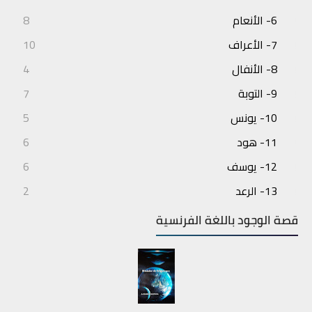
6- الأنعام
8
7- الأعراف
10
8- الأنفال
4
9- التوبة
7
10- يونس
5
11- هود
6
12- يوسف
6
13- الرعد
2
14- إبراهيم
3
قصة الوجود باللغة الفرنسية
15- الحجر
4
16- النحل
7
17- الإسراء
6