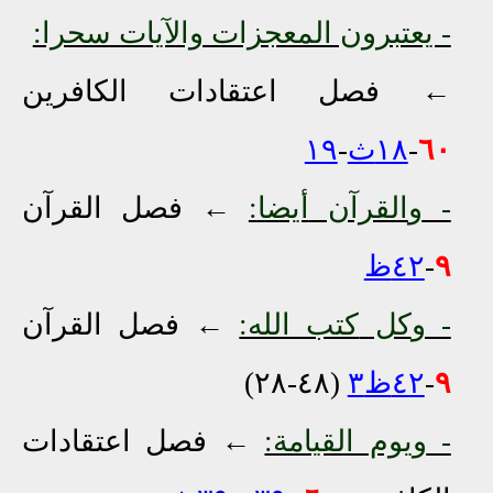
- يعتبرون المعجزات والآيات سحرا:
←
فصل اعتقادات الكافرين
٦٠
-
١٨ث
-
١٩
-
و
القرآن
أيضا
:
←
فصل القرآن
٩
-
٤٢ظ
- و
كل
كتب الله:
←
فصل القرآن
٩
-
٤٢ظ٣
(٤٨-٢٨)
-
و
يوم القيامة:
←
فصل اعتقادات