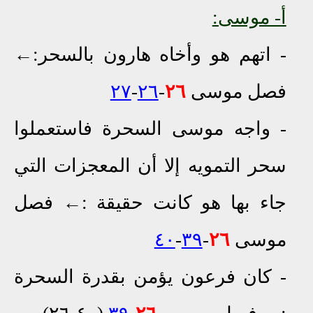
أ- موسى:
- اتهم هو وأخاه هارون بالسحر:
←
فصل موسى
٢٦
-
٢٦
-
٢٧
-
واجه موسى السحرة
ف
استعملوا
سحر التمويه إلا أن المعجزات التي
جاء بها هو كانت حقيقة
:
←
فصل
موسى
٢٦
-
٣٩
-
٤٠
- كان فرعون
يؤمن
بقدرة
السحرة