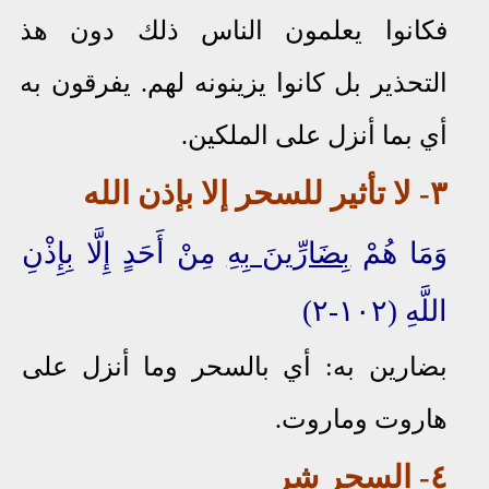
فكانوا يعلمون الناس ذلك دون هذا
التحذير بل كانوا يزينونه لهم. يفرقون به:
أي بما أنزل على الملكين.
٣
- لا تأثير للسحر إلا بإذن الله
وَمَا هُمْ
بِضَارِّينَ بِهِ
مِنْ أَحَدٍ إِلَّا بِإِذْنِ
اللَّهِ (١٠٢-٢)
بضارين به: أي بالسحر وما أنزل على
هاروت وماروت.
٤
- السحر شر