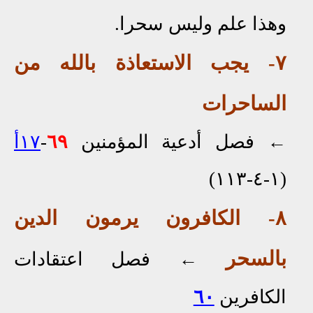
وهذا علم وليس سحرا
.
٧- يجب الاستعاذة بالله من
الساحرات
←
فصل أدعية المؤمنين
٦٩
-
١٧أ
(١-٤-١١٣)
٨
- الكافرون يرمون الدين
بالسحر
←
فصل اعتقادات
الكافرين
٦٠