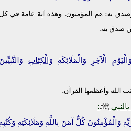
صدق به: هم المؤمنون. وهذه آية عامة في كل
ن صدق به.
ْيَوْمِ الْآخِرِ وَالْمَلَائِكَةِ
وَالْكِتَابِ
وَالنَّبِيِّينَ
كتب الله وأعظمها القرآن.
ﷺ
بالنبي
:
ِّهِ
وَالْمُؤْمِنُونَ كُلٌّ آمَنَ بِاللَّهِ وَمَلَائِكَتِهِ وَكُتُبِهِ