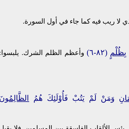
لذي لا ريب فيه كما جاء في أول السورة.
ْ
بِظُلْمٍ
(٨٢-٦)
وأعظم الظلم الشرك
.
يلبسوا:
َانِ
وَمَنْ لَمْ يَتُبْ فَأُوْلَئِكَ هُمُ
الظَّالِمُونَ
بئس الألقاب الفاسقة بين المسلمين. فلا يقبل