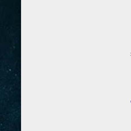
28- القصص
5
29- العنكبوت
4
30- الروم
3
31- لقمان
2
32- السجدة
2
33- الأحزاب
4
34- سبأ
3
35- فاطر
2
36- يس
4
37- الصافات
8
38- ص
5
39- الزمر
4
40- غافر
4