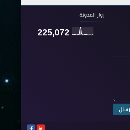
80- عبس
2
زوار المدونة
81- التكوير
2
82- الانفطار
1
225,072
83- المطففين
2
84- الانشقاق
1
85- البروج
1
86- الطارق
1
87- الأعلى
1
88- الغاشية
1
89- الفجر
2
90- البلد
1
91- الشمس
1