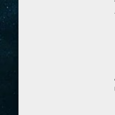
41- فصلت
3
42- الشورى
3
43- الزخرف
5
44- الدخان
3
45- الجاثية
2
46- الأحقاف
2
47- محمد
2
48- الفتح
2
49- الحجرات
1
50- ق
3
51- الذاريات
3
52- الطور
3
53- النجم
3