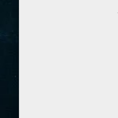
54- القمر
3
55- الرحمان
4
56- الواقعة
4
57- الحديد
2
58- المجادلة
2
59- الحشر
2
60- الممتحنة
2
61- الصف
1
62- الجمعة
1
63- المنافقون
1
64- التغابن
1
65- الطلاق
1
66- التحريم
1