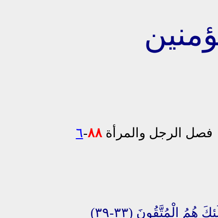
فصل الرجل والمرأة
٨٨
-
٦
ئِكَ هُمُ الْمُتَّقُونَ (٣٣-٣٩)