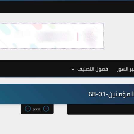
ر السور
فصول التصنيف
مؤمنين-01-68
الحجم