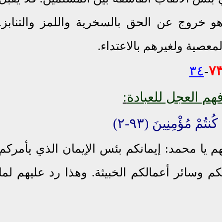
و خروج عن الحق بالسخرية واللمز والتنابز.
معصية ولغيرهم بالاعتداء.
٣٤
-
٧
هم العجل للعبادة
:
ُنتُمْ مُؤْمِنِينَ (٩٣-٢)
م يا محمد: إيمانكم بئس الإيمان الذي يأمركم
كم وسائر أعمالكم الخبيثة. وهذا رد عليهم لما