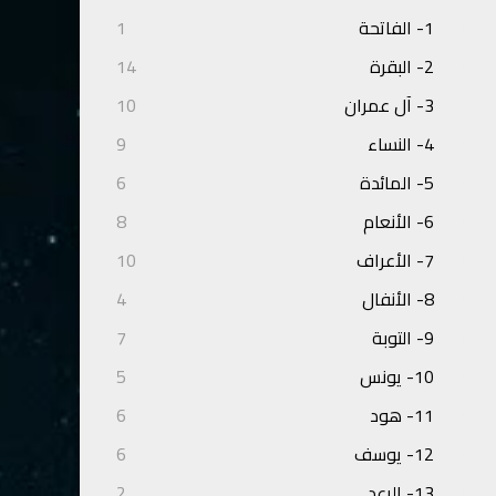
1- الفاتحة
1
2- البقرة
14
3- آل عمران
10
4- النساء
9
5- المائدة
6
6- الأنعام
8
7- الأعراف
10
8- الأنفال
4
9- التوبة
7
10- يونس
5
11- هود
6
12- يوسف
6
13- الرعد
2