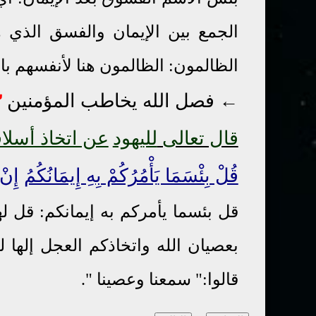
الجمع بين الإيمان والفسق الذي ه
الظالمون: الظالمون هنا لأنفسهم بال
←
فصل الله يخاطب المؤمنين
٣
قال تعالى
لليهود
عن اتخاذ أسلاف
قُلْ بِئْسَمَا يَأْمُرُكُمْ بِهِ إِيمَانُكُمُ
إِنْ ك
قل بئسما يأمركم به إيمانكم: قل له
بعصيان الله واتخاذكم العجل إلها ل
قالوا:" سمعنا وعصينا ".