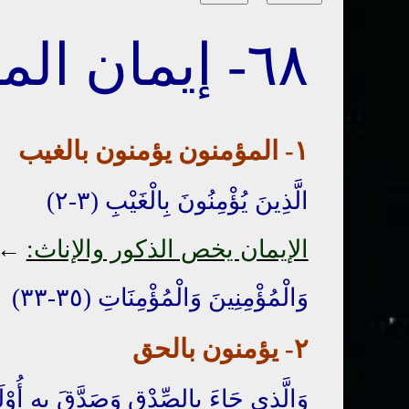
٦٨- إيمان المؤمنين
١-
المؤمنون
يؤمنون بالغيب
الَّذِينَ يُؤْمِنُونَ بِالْغَيْبِ (٣-٢)
الإيمان يخص الذكور والإناث:
←
وَالْمُؤْمِنِينَ وَالْمُؤْمِنَاتِ (٣٥-٣٣)
٢- يؤمنون بالحق
وَالَّذِي جَاءَ بِالصِّدْقِ
وَصَدَّقَ بِهِ
أُوْلَ