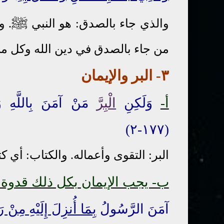
ﷺ
والذي جاء بالصدق: هو النبي
. و
من جاء بالصدق في دين الله وكل م
٣- البر والإيمان
أ-
وَلَكِنِ
الْبِرَّ
مَنْ آمَنَ بِاللَّهِ وَال
(١٧٧-٢)
البر: التقوى وأعماله. والكتاب: أي 
ب- يجب الإيمان بكل ذلك قدوة 
آمَنَ الرَّسُولُ
بِمَا أُنزِلَ إِلَيْهِ مِنْ رَب