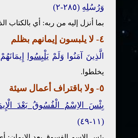
وَرُسُلِهِ (٢٨٥-٢)
بما أنزل إليه من ربه: أي بالكتاب ا
٤- لا يلبسون إيمانهم بظلم
الَّذِينَ آمَنُوا وَلَمْ
يَلْبِسُوا
إِيمَانَهُم
يخلطوا.
٥- ولا باقتراف أعمال سيئة
بِئْسَ الاِسْمُ الْفُسُوقُ بَعْدَ الْإِيم
(١١-٤٩)
بئس الاسم الفسوق بعد الإيمان: أي 