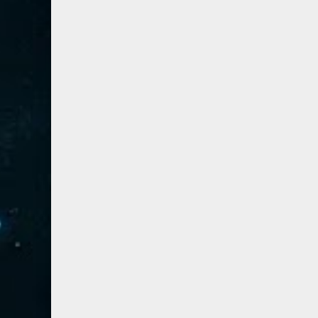
67- الملك
2
68- القلم
2
69- الحاقة
3
70- المعارج
3
71- نوح
2
72- الجن
2
73- المزمل
1
74- المدثر
2
75- القيامة
2
76- الإنسان
2
77- المرسلات
2
78- النبأ
2
79- النازعات
2