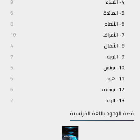
4- النساء
9
5- المائدة
6
6- الأنعام
8
7- الأعراف
10
8- الأنفال
4
9- التوبة
7
10- يونس
5
11- هود
6
12- يوسف
6
13- الرعد
2
14- إبراهيم
3
قصة الوجود باللغة الفرنسية
15- الحجر
4
16- النحل
7