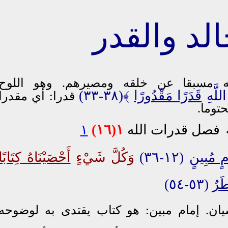
له
مسبقا
عن خلقه ومصيرهم
.
وهو اللوح
للَّهِ
قَدَرًا مَقْدُورًا
﴾
(٣٨-٣٣)
قدرا: أي مقدرا
توما.
فصل قدرات الله
١(١٦)
١
مٍ مُبِينٍ
(١٢-٣٦)
وَكُلَّ شَيْءٍ
أَحْصَيْنَاهُ كِتَابًا
َرٌ
(٥٣-٥٤)
يان. إمام مبين: هو كتاب يقتدى به لوضوحه