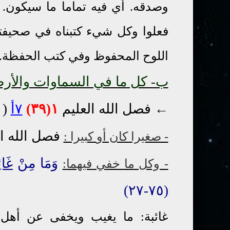
وصدقه. أي فيه تماما ما سيكون. و
فعلوا وكل شيء كتبناه في صحيف
اللوح المحفوظ وفي كتب الحفظة.
ب- كل ما في السماوات والأر
← فصل الله العليم
١(٣٩)
٧أ
(٧٠-٢٢)
فصل الله ا
- صغيرا كان أ
و
كبيرا :
وَمَا مِنْ
غَائِ
- وكل ما خفي
فيهما
:
(٧٥-٢٧)
غائبة: ما يغيب ويخفى عن أهل 