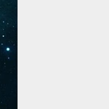
41- فصلت
3
42- الشورى
3
43- الزخرف
5
44- الدخان
3
45- الجاثية
2
46- الأحقاف
2
47- محمد
2
48- الفتح
2
49- الحجرات
1
50- ق
3
51- الذاريات
3
52- الطور
3
53- النجم
3