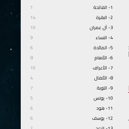
1- الفاتحة
1
2- البقرة
14
3- آل عمران
10
4- النساء
9
5- المائدة
6
6- الأنعام
8
7- الأعراف
10
8- الأنفال
4
9- التوبة
7
10- يونس
5
11- هود
6
12- يوسف
6
13- الرعد
2