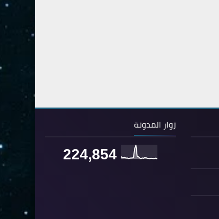
54- القمر
3
55- الرحمان
4
56- الواقعة
4
57- الحديد
2
58- المجادلة
2
59- الحشر
2
60- الممتحنة
2
زوار المدونة
61- الصف
1
62- الجمعة
1
224,854
63- المنافقون
1
64- التغابن
1
65- الطلاق
1
66- التحريم
1