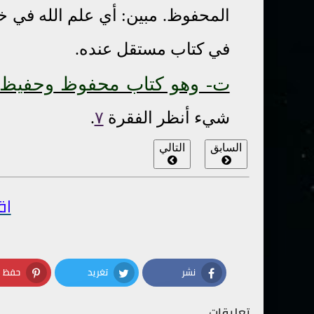
المحفوظ. مبين: أي علم الله في 
في كتاب مستقل عنده.
ت- وهو كتاب محفوظ
وحفيظ
شيء أنظر الفقرة
٧
.
السابق
التالي
اق
نشر
تغريد
حفظ
terest
Twitter
Facebook
تعليقات