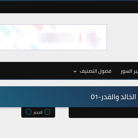
ر السور
فصول التصنيف
لخالد والقدر-01
الحجم