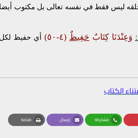
خلقه ليس فقط في نفسه تعالى بل مكتوب أيضا
:
وَعِنْدَنَا كِتَابٌ
حَفِيظٌ
(٤-٥٠)
أي حفيظ لكل
تناء الكتاب
مشاركة
إرسال
طباعة
Print
Email
Whatsapp
Pin