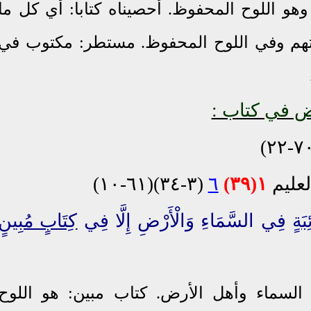
هو اللوح المحفوظ. أحصيناه كتابا: أي كل ما
تهم وفي اللوح المحفوظ. مستطر: مكتوب في
ض في كتاب :
لعليم
١(٣٩)
٦
(٣-٣٤)(٦١-١٠)
بَةٍ
فِي السَّمَاءِ وَالْأَرْضِ إِلَّا فِي
كِتَابٍ مُبِينٍ
السماء وأهل الأرض
.
كتاب مبين: هو اللوح