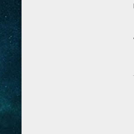
28- القصص
5
29- العنكبوت
4
30- الروم
3
31- لقمان
2
32- السجدة
2
33- الأحزاب
4
34- سبأ
3
35- فاطر
2
36- يس
4
37- الصافات
8
38- ص
5
39- الزمر
4
40- غافر
4