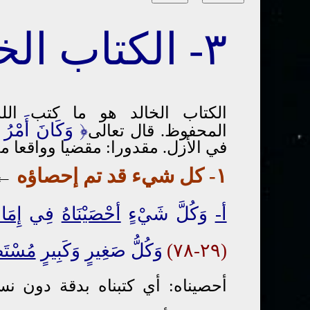
٣- الكتاب الخالد والقدر
الكتاب الخالد
هو
ما كتب ال
﴿
وَكَانَ أَمْرُ ا
المحفوظ
.
قال تعالى
في الأزل. مقدورا: مقضيا وواقعا مح
١- كل شيء قد تم إحصاؤه
←
أ-
وَكُلَّ شَيْءٍ
أحْصَيْنَاهُ
فِي
إِمَا
(٢٩-٧٨)
وَكُلُّ صَغِيرٍ وَكَبِيرٍ
مُسْتَط
أحصيناه: أي كتبناه بدقة دون نس