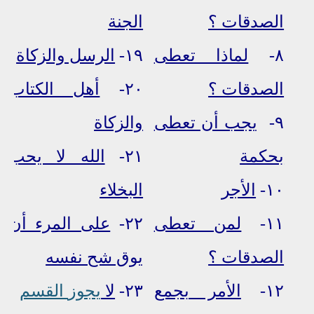
الصدقات ؟
الجنة
٨-
لماذا تعطى
١٩-
الرسل والزكاة
الصدقات ؟
٢٠-
أهل الكتاب
٩-
يجب أن تعطى
والزكاة
بحكمة
٢١-
الله لا يحب
١٠-
الأجر
البخلاء
١١-
لمن تعطى
٢٢-
على المرء أن
الصدقات ؟
يوق شح نفسه
١٢-
الأمر بجمع
٢٣-
لا
يجوز
القسم