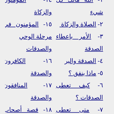
شيء
والزكاة
٢-
الصلاة والزكاة
١٥-
المؤمنون في
٣-
الأمر بإعطاء
مرحلة الوحي
الصدقة
والصدقات
٤-
الصدقة والبر
١٦-
الكافرون
٥-
ماذا ينفق ؟
والصدقة
٦-
كيف تعطى
١٧-
المنافقون
الصدقات ؟
والصدقة
٧-
متى تعطى
١٨-
قصة أصحاب