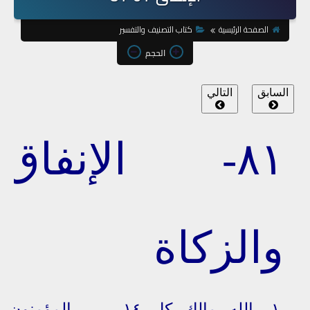
الصفحة الرئيسية
كتاب التصنيف والتفسير
الحجم
السابق
التالي
٨١- الإنفاق
والزكاة
١-
الله مالك كل
١٤-
المؤمنون