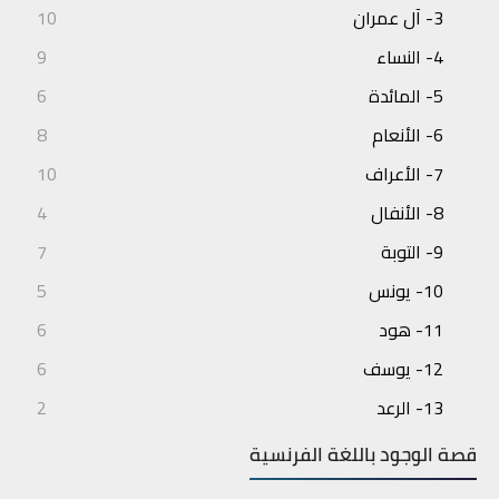
3- آل عمران
10
4- النساء
9
5- المائدة
6
6- الأنعام
8
7- الأعراف
10
8- الأنفال
4
9- التوبة
7
10- يونس
5
11- هود
6
12- يوسف
6
13- الرعد
2
14- إبراهيم
3
قصة الوجود باللغة الفرنسية
15- الحجر
4