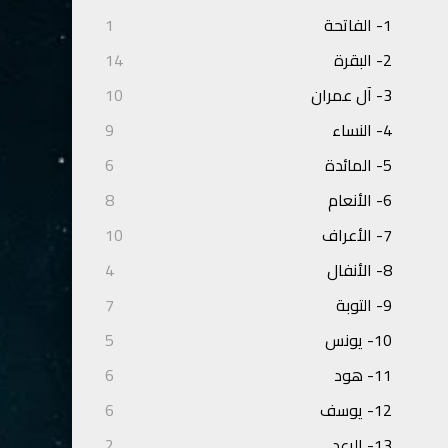
1- الفاتحة
1
2- البقرة
14
3- آل عمران
10
4- النساء
9
5- المائدة
6
6- الأنعام
8
7- الأعراف
10
8- الأنفال
4
9- التوبة
7
10- يونس
5
11- هود
6
12- يوسف
6
13- الرعد
2