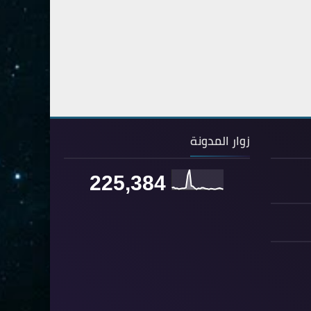
54- القمر
3
55- الرحمان
4
56- الواقعة
4
57- الحديد
2
58- المجادلة
2
59- الحشر
2
زوار المدونة
60- الممتحنة
2
225,384
61- الصف
1
62- الجمعة
1
63- المنافقون
1
64- التغابن
1
65- الطلاق
1
66- التحريم
1