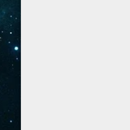
41- فصلت
3
42- الشورى
3
43- الزخرف
5
44- الدخان
3
45- الجاثية
2
46- الأحقاف
2
47- محمد
2
48- الفتح
2
49- الحجرات
1
50- ق
3
51- الذاريات
3
52- الطور
3
53- النجم
3