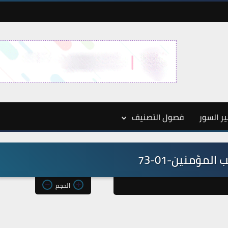
ر السور
فصول التصنيف
المؤمنين-01-73
الحجم