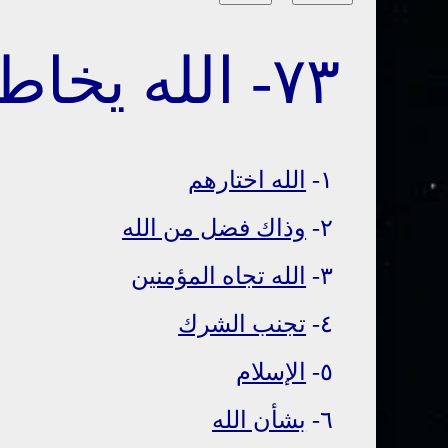
٧٣- الله يخاطب المؤمنين
١-
الله اختارهم
٢-
وذاك فضل من الله
٣-
الله تجاه المؤمنين
٤-
تجنب الشرك
٥-
الإسلام
٦-
بشأن الله