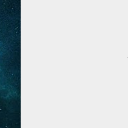
28- القصص
5
29- العنكبوت
4
30- الروم
3
31- لقمان
2
32- السجدة
2
33- الأحزاب
4
34- سبأ
3
35- فاطر
2
36- يس
4
37- الصافات
8
38- ص
5
39- الزمر
4
40- غافر
4