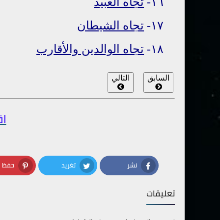
١٦-
تجاه العبيد
١٧-
تجاه الشيطان
١٨-
تجاه الوالدين والأقارب
السابق
التالي
اق
نشر
تغريد
حفظ
terest
Twitter
Facebook
تعليقات