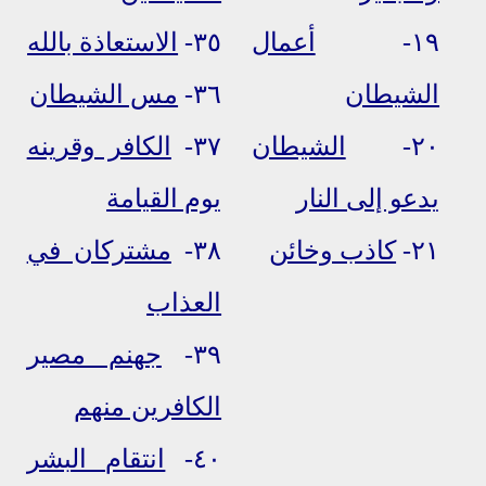
١٩-
أعمال
٣٥-
الاستعاذة بالله
الشيطان
٣٦-
مس الشيطان
٢٠-
الشيطان
٣٧-
الكافر وقرينه
يدعو إلى النار
يوم القيامة
٢١-
كاذب وخائن
٣٨-
مشتركان في
العذاب
٣٩-
جهنم مصير
الكافرين منهم
٤٠-
انتقام البشر