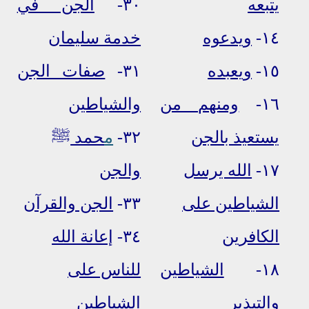
يتبعه
٣٠-
الجن في
١٤-
ويدعوه
خدمة سليمان
١٥-
ويعبده
٣١-
صفات الجن
١٦-
ومنهم من
والشياطين
يستعيذ بالجن
٣٢-
م
حمد
ﷺ
١٧-
الله يرسل
والجن
الشياطين على
٣٣-
الجن والقرآن
الكافرين
٣٤-
إعانة الله
١٨-
الشياطين
للناس على
والتبذير
الشياطين