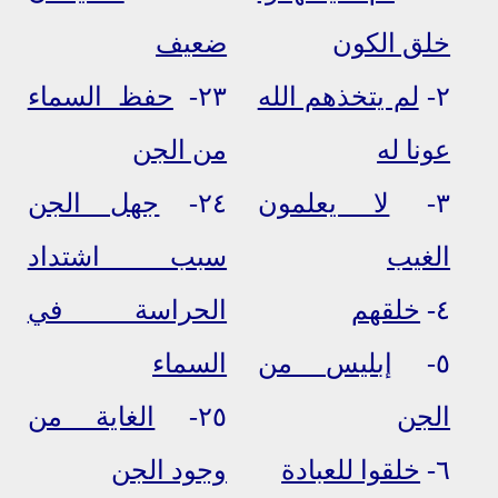
خلق الكون
ضعيف
٢-
لم يتخذهم الله
٢٣-
حفظ السماء
عونا له
من الجن
٣-
لا يعلمون
٢٤-
جهل الجن
الغيب
سبب اشتداد
٤-
خلقهم
الحراسة في
٥-
إبليس من
السماء
الجن
٢٥-
الغاية من
٦-
خلقوا للعبادة
وجود الجن