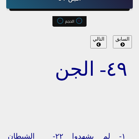
الحجم
السابق
التالي
٤٩- الجن
١-
لم يشهدوا
٢٢-
الشيطان