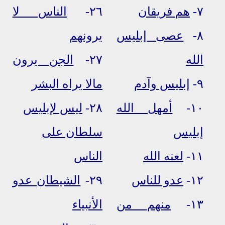
٧-
هم فريقان
٢٦-
الناس لا
٨-
عصى إبليس
يرونهم
الله
٢٧-
الجن يرون
٩-
إبليس وآدم
مالا يراه البشر
١٠-
أمهل الله
٢٨-
ليس لإبليس
إبليس
سلطان على
١١-
لعنه الله
الناس
١٢-
عدو للناس
٢٩-
الشيطان عدو
١٣-
منهم من
الأنبياء