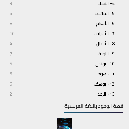
4- النساء
9
5- المائدة
6
6- الأنعام
8
7- الأعراف
10
8- الأنفال
4
9- التوبة
7
10- يونس
5
11- هود
6
12- يوسف
6
13- الرعد
2
14- إبراهيم
3
قصة الوجود باللغة الفرنسية
15- الحجر
4
16- النحل
7