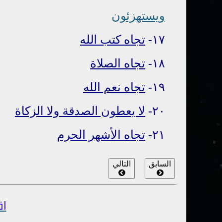
ويستهزئ
ون
١٧-
تجاه كتب الله
١٨-
تجاه الصلاة
١٩-
تجاه نعم الله
٢٠-
لا يعطون الصدقة ولا الزكاة
٢١-
تجاه الأشهر الحرم
السابق
التالي
اق