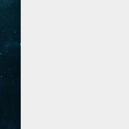
41- فصلت
3
42- الشورى
3
43- الزخرف
5
44- الدخان
3
45- الجاثية
2
46- الأحقاف
2
47- محمد
2
48- الفتح
2
49- الحجرات
1
50- ق
3
51- الذاريات
3
52- الطور
3
53- النجم
3