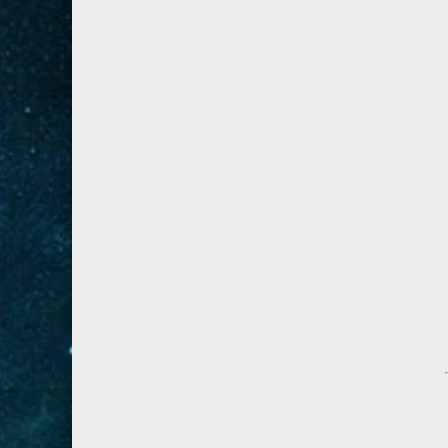
28- القصص
5
29- العنكبوت
4
30- الروم
3
31- لقمان
2
32- السجدة
2
33- الأحزاب
4
34- سبأ
3
35- فاطر
2
36- يس
4
37- الصافات
8
38- ص
5
39- الزمر
4
40- غافر
4