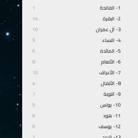
1- الفاتحة
1
2- البقرة
14
3- آل عمران
10
4- النساء
9
5- المائدة
6
6- الأنعام
8
7- الأعراف
10
8- الأنفال
4
9- التوبة
7
10- يونس
5
11- هود
6
12- يوسف
6
13- الرعد
2