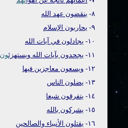
٨-
ينقضون عهد الله
٩-
يحاربون الإسلام
١٠-
يجادلون في آيات الله
١١-
يجحدون بآيات الله ويستهزئ
ون
١٢-
ويسعون معاجزين فيها
١٣-
يضلون الناس
١٤-
يتفرقون شيعا
١٥-
يشركون بالله
١٦-
يقتلون الأنبياء والصالحين