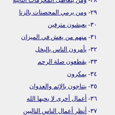
٢٩-
ومن يرمي المحصنات بالزنا
٣٠-
يعيشون مترفين
٣١-
منهم من يغش في الميزان
٣٢-
يأمرون الناس بالبخل
٣٣-
يقطعون صلة الرحم
٣٤-
يمكرون
٣٥-
يتناجون بالإثم والعدوان
٣٦-
أعمال أخرى لا يحبها الله
٣٧-
أنظر أعمال الناس التاليين