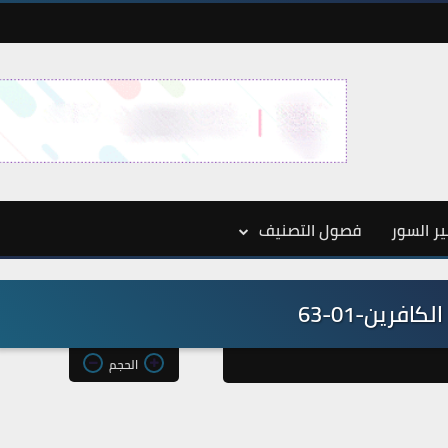
ر السور
فصول التصنيف
كافرين-01-63
الحجم