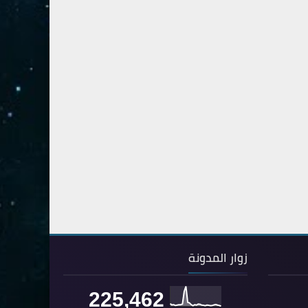
54- القمر
3
55- الرحمان
4
56- الواقعة
4
57- الحديد
2
58- المجادلة
2
59- الحشر
2
60- الممتحنة
2
61- الصف
1
62- الجمعة
1
63- المنافقون
1
64- التغابن
1
زوار المدونة
65- الطلاق
1
225,462
66- التحريم
1