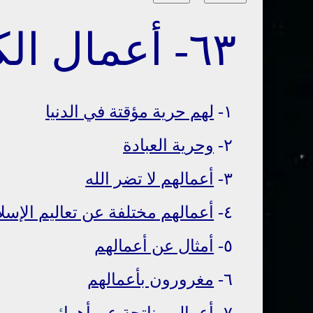
٦٣- أعمال الكافرين
١-
لهم حرية مؤقتة في الدنيا
٢-
وحرية العبادة
٣-
أعمالهم لا تضر الله
٤-
أعمالهم مختلفة عن تعاليم الإسل
٥-
أمثال عن أعمالهم
٦-
مغرورون بأعمالهم
٧-
أعمالهم ناتجة عن أهوا
ئ
هم