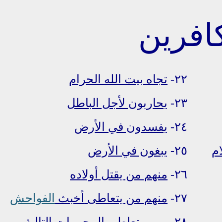
٢٢-
تجاه بيت الله الحرام
٢٣-
يحاربون لأجل الباطل
٢٤-
يفسدون في الأرض
ام
٢٥-
يبغون في الأرض
٢٦-
منهم من يقتل أولاده
٢٧-
منهم من يتعاطى
أخبث
الفواحش
٢٨-
ومن يتعاطى المحرمات التالية