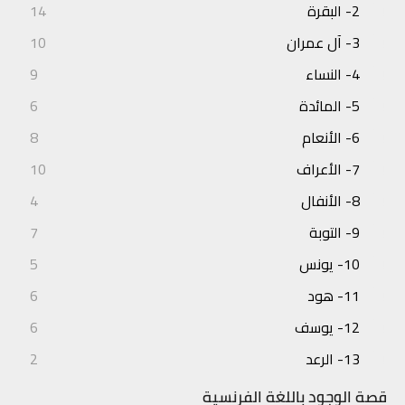
2- البقرة
14
3- آل عمران
10
4- النساء
9
5- المائدة
6
6- الأنعام
8
7- الأعراف
10
8- الأنفال
4
9- التوبة
7
10- يونس
5
11- هود
6
12- يوسف
6
13- الرعد
2
14- إبراهيم
3
قصة الوجود باللغة الفرنسية