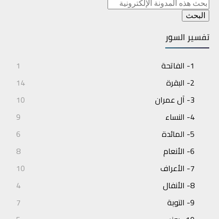
تفسير السور
1- الفاتحة
1
2- البقرة
14
3- آل عمران
10
4- النساء
9
5- المائدة
6
6- الأنعام
8
7- الأعراف
10
8- الأنفال
4
9- التوبة
7