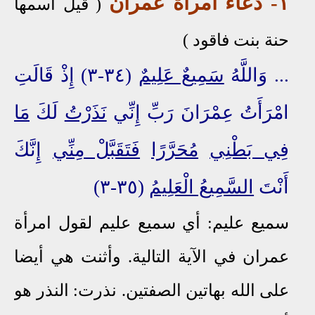
١
- دعاء امرأة عمران
( قيل اسمها
حنة بنت فاقود )
... وَاللَّهُ
سَمِيعٌ عَلِيمٌ
(٣٤-٣) إِذْ قَالَتِ
امْرَأَتُ عِمْرَانَ رَبِّ إِنِّي
نَذَرْتُ
لَكَ
مَا
فِي بَطْنِي
مُحَرَّرًا
فَتَقَبَّلْ مِنِّي
إِنَّكَ
أَنْتَ
السَّمِيعُ الْعَلِيمُ
(٣٥-٣)
سميع عليم: أي سميع عليم لقول امرأة
عمران في الآية التالية. وأثنت هي أيضا
على الله بهاتين الصفتين. نذرت: النذر هو