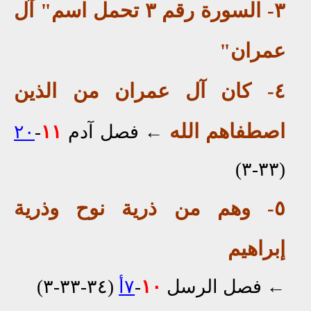
٣- السورة رقم ٣ تحمل اسم" آل
عمران"
٤- كان آل عمران من الذين
اصطفاهم الله
←
فصل آدم
١١
-
٢٠
(٣٣-٣)
٥- وهم من ذرية نوح وذرية
إبراهيم
←
فصل الرسل
١٠
-
٧أ
(٣٤-٣٣-٣)