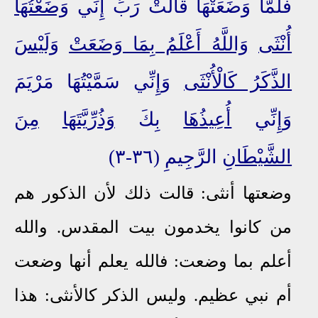
فَلَمَّا وَضَعَتْهَا قَالَتْ رَبِّ إِنِّي
وَضَعْتُهَا
أُنْثَى
وَاللَّهُ أَعْلَمُ بِمَا وَضَعَتْ
وَلَيْسَ
الذَّكَرُ كَالْأُنْثَى
وَإِنِّي سَمَّيْتُهَا مَرْيَمَ
وَإِنِّي
أُعِيذُهَا
بِكَ
وَذُرِّيَّتَهَا
مِنَ
الشَّيْطَانِ
الرَّجِيمِ (٣٦-٣)
وضعتها أنثى: قالت ذلك لأن الذكور هم
من كانوا يخدمون بيت المقدس. والله
أعلم بما وضعت: فالله يعلم أنها وضعت
أم نبي عظيم. وليس الذكر كالأنثى: هذا