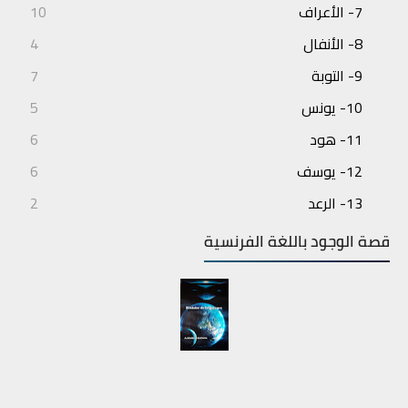
7- الأعراف
10
8- الأنفال
4
9- التوبة
7
10- يونس
5
11- هود
6
12- يوسف
6
13- الرعد
2
14- إبراهيم
3
قصة الوجود باللغة الفرنسية
15- الحجر
4
16- النحل
7
17- الإسراء
6
18- الكهف
6
19- مريم
5