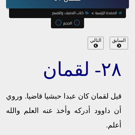
الصفحة الرئيسية
كتاب التصنيف والتفسير
الحجم
السابق
التالي
٢٨- لقمان
قيل
لقمان
كان عبدا حبشيا قاضيا. وروي
أن داوود أدركه وأخذ عنه العلم والله
أعلم
.