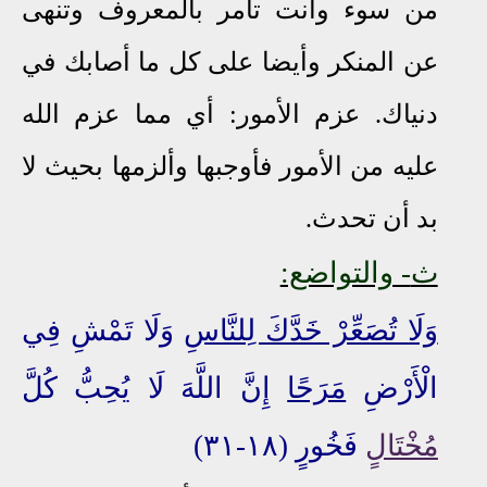
من سوء وأنت تأمر بالمعروف وتنهى
عن المنكر وأيضا على كل ما أصابك في
دنياك. عزم الأمور: أي مما عزم الله
عليه من الأمور فأوجبها وألزمها بحيث لا
بد أن تحدث.
ث
- والتواضع:
وَلَا تُصَعِّرْ خَدَّكَ لِلنَّاسِ
وَلَا تَمْشِ فِي
الْأَرْضِ
مَرَحًا
إِنَّ اللَّهَ لَا يُحِبُّ كُلَّ
مُخْتَالٍ
فَخُورٍ (١٨-٣١)