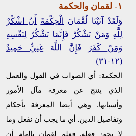
١- لقمان والحكمة
وَلَقَدْ آتَيْنَا لُقْمَانَ
الْحِكْمَةَ
أَنُ اشْكُرْ
لِلَّهِ
وَمَنْ يَشْكُرْ فَإِنَّمَا يَشْكُرُ لِنَفْسِهِ
وَمَنْ كَفَرَ
فَإِنَّ اللَّهَ
غَنِيٌّ حَمِيدٌ
(١٢-٣١)
الحكمة: أي الصواب في القول والعمل
الذي ينتج عن معرفة مآل الأمور
وأسبابها. وهي أيضا المعرفة بأحكام
وتفاصيل الدين. أي ما يجب أن نفعل وما
لا يجوز فعله. فعلم لقمان بإلهام أن