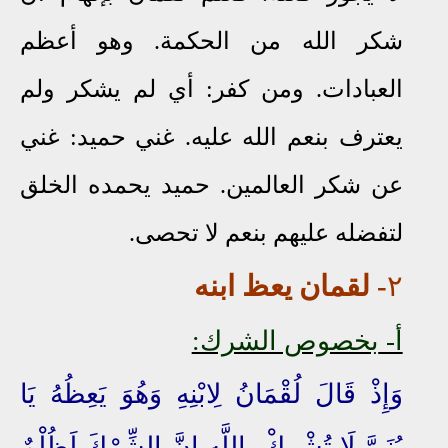
شكر الله من الحكمة. وهو أعظم
العبادات. ومن كفر: أي لم يشكر ولم
يعترف بنعم الله عليه. غني حميد: غني
عن شكر العالمين. حميد يحمده الخلق
لتفضله عليهم بنعم لا تحصى.
٢
- لقمان يعظ ابنه
أ-
بخصوص الشرك:
وَإِذْ قَالَ لُقْمَانُ لِابْنِهِ وَهُوَ يَعِظُهُ يَا
بُنَيَّ لَا تُشْرِكْ بِاللَّهِ إِنَّ الشِّرْكَ
لَظُلْمٌ