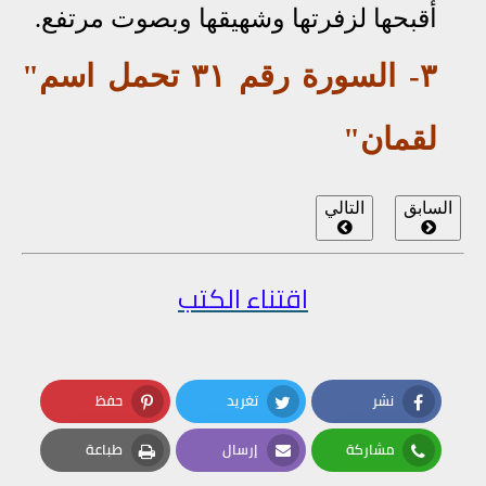
أقبحها لزفرتها وشهيقها وبصوت مرتفع.
٣- السورة رقم ٣١ تحمل اسم"
لقمان"
السابق
التالي
اقتناء الكتب
نشر
تغريد
حفظ
Pinterest
Twitter
Facebook
مشاركة
إرسال
طباعة
Print
Email
Whatsapp