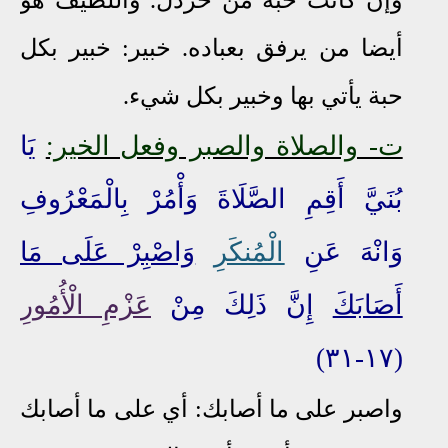
وإن كانت حبة من خردل. واللطيف هو
أيضا من يرفق بعباده. خبير: خبير بكل
حبة يأتي بها وخبير بكل شيء.
ت- والصلاة والصبر وفعل الخير:
يَا
بُنَيَّ أَقِمِ الصَّلَاةَ وَأْمُرْ بِالْمَعْرُوفِ
وَانْهَ عَنِ
الْمُنكَرِ
وَاصْبِرْ عَلَى مَا
أَصَابَكَ
إِنَّ ذَلِكَ مِنْ
عَزْمِ الْأُمُورِ
(١٧-٣١)
واصبر على ما أصابك: أي على ما أصابك