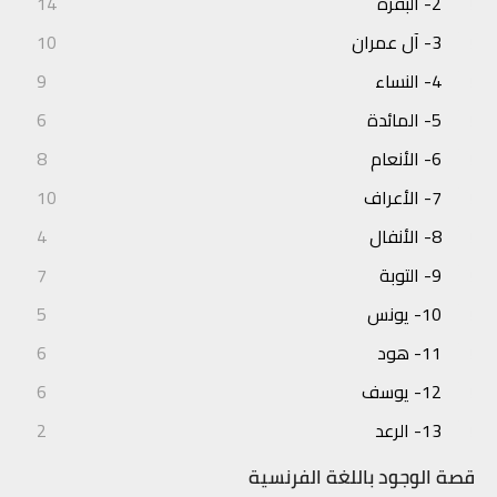
2- البقرة
14
3- آل عمران
10
4- النساء
9
5- المائدة
6
6- الأنعام
8
7- الأعراف
10
8- الأنفال
4
9- التوبة
7
10- يونس
5
11- هود
6
12- يوسف
6
13- الرعد
2
14- إبراهيم
3
قصة الوجود باللغة الفرنسية