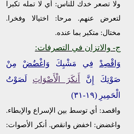
ولا تصعر خدك للناس: أي لا تمله تكبرا
لتعرض عنهم. مرحا: اختيالا وفخرا.
مختال: متكبر بما عنده.
ج
- والاتزان في التصرفات:
وَاقْصِدْ
فِي مَشْيِكَ
وَاغْضُضْ
مِنْ
صَوْتِكَ إِنَّ
أَنكَرَ الْأَصْوَاتِ
لَصَوْتُ
الْحَمِيرِ
(١٩-٣١)
واقصد: أي توسط بين الإسراع والإبطاء.
واغضض: اخفض وانقص. أنكر الأصوات: