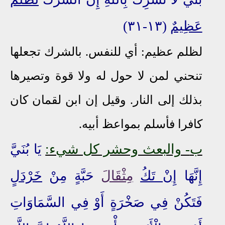
عَظِيمٌ
(١٣-٣١)
لظلم عظيم: أي للنفس. بالشرك تجعلها
تنحني لمن لا حول له ولا قوة وتصيرها
بذلك إلى النار. وقيل إن ابن لقمان كان
كافرا فأسلم بمواعظ أبيه.
ب
- والبعث وحشر كل شيء:
يَا بُنَيَّ
إِنَّهَا
إِنْ تَكُ
مِثْقَالَ
حَبَّةٍ مِنْ
خَرْدَلٍ
فَتَكُنْ فِي صَخْرَةٍ أَوْ فِي السَّمَاوَاتِ