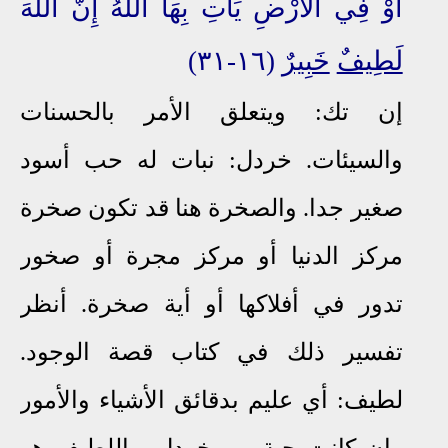
أَوْ فِي الْأَرْضِ يَأْتِ بِهَا اللَّهُ إِنَّ اللَّهَ
لَطِيفٌ
خَبِيرٌ
(١٦-٣١)
إن تك: ويتعلق الأمر بالحسنات
والسيئات. خردل: نبات له حب أسود
صغير جدا. والصخرة هنا قد تكون صخرة
مركز الدنيا أو مركز مجرة أو صخور
تدور في أفلاكها أو أية صخرة. أنظر
تفسير ذلك في كتاب قصة الوجود.
لطيف: أي عليم بدقائق الأشياء والأمور