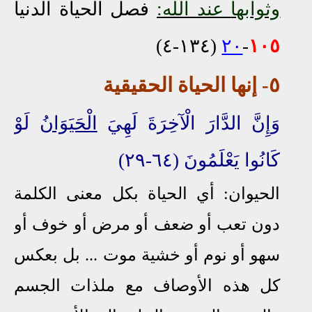
وثوا
بها
عند الله:
فصل الحياة الدنيا
(١٣٤-٤)
٢٠
-
١٠٥
٥- إنها الحياة الحقيقية
وَإِنَّ الدَّارَ الْآخِرَةَ لَهِيَ
الْحَيَوَانُ
لَوْ
كَانُوا يَعْلَمُونَ (٦٤-٢٩)
الحيوان: أي الحياة بكل معنى الكلمة
دون تعب أو ضعف أو مرض أو خوف أو
سهو أو نوم أو خشية موت ... بل بعكس
كل هذه الأوصاف مع ملذات الجسم