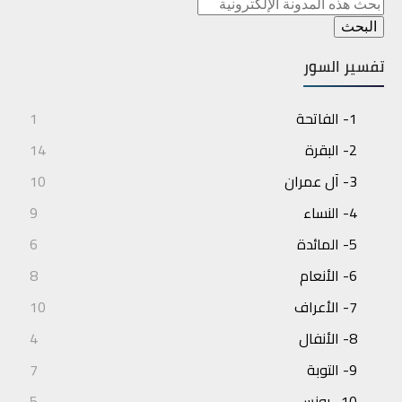
تفسير السور
1- الفاتحة
1
2- البقرة
14
3- آل عمران
10
4- النساء
9
5- المائدة
6
6- الأنعام
8
7- الأعراف
10
8- الأنفال
4
9- التوبة
7
10- يونس
5