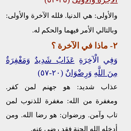
والأولى: هي الدنيا.
فلله الآخرة والأولى:
وبالتالي الأمر فيهما والحكم
له
.
٢- ماذا في الآخرة ؟
وَفِي الْآخِرَةِ
عَذَابٌ شَدِيدٌ
وَمَغْفِرَةٌ
مِنَ اللَّهِ
وَرِضْوَانٌ
(٢٠-٥٧)
عذاب شديد: هو جهنم لمن كفر.
ومغفرة من الله: مغفرة للذنوب لمن
تاب وآمن. ورضوان: هو رضا الله. ومن
أدخله الله الجنة فقد رضي عنه.