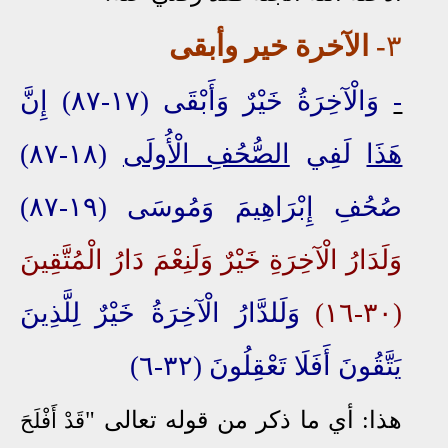
٣
- الآخرة خير وأبقى
-
وَالْآخِرَةُ خَيْرٌ وَأَبْقَى (١٧-٨٧) إِنَّ
هَذَا
لَفِي
الصُّحُفِ الْأُولَى
(١٨-٨٧)
صُحُفِ إِبْرَاهِيمَ وَمُوسَى (١٩-٨٧)
وَلَدَارُ الْآخِرَةِ خَيْرٌ وَلَنِعْمَ دَارُ الْمُتَّقِينَ
(٣٠-١٦)
وَلَلدَّارُ الْآخِرَةُ خَيْرٌ لِلَّذِينَ
يَتَّقُونَ أَفَلَا تَعْقِلُونَ (٣٢-٦)
هذا: أي ما ذكر من قوله تعالى "
قَدْ أَفْلَحَ