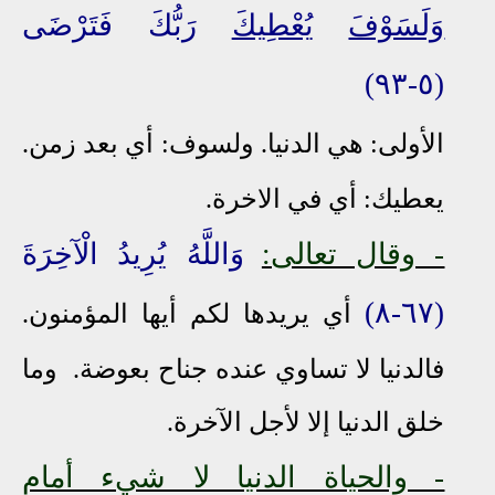
وَلَسَوْفَ
يُعْطِيكَ
رَبُّكَ فَتَرْضَى
(٥-٩٣)
الأولى: هي الدنيا. ولسوف: أي بعد زمن.
يعطيك: أي في الاخرة.
- وقال تعالى:
وَاللَّهُ يُرِيدُ الْآخِرَةَ
(٦٧-٨)
أي يريدها لكم أيها المؤمنون.
فالدنيا لا تساوي عنده جناح بعوضة. وما
خلق الدنيا إلا لأجل الآخرة.
- والحياة الدنيا لا شيء أمام