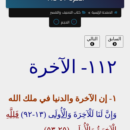
الصفحة الرئيسية
كتاب التصنيف والتفسير
الحجم
السابق
التالي
١١٢
- ا
لآخر
ة
١- إن الآخرة
والدنيا
في ملك الله
وَإِنَّ لَنَا لَلْآخِرَةَ
وَالْأُولَى
(١٣-٩٢)
فَلِلَّهِ
الْآخِرَةُ وَالْأُولَى
(٢٥-٥٣)