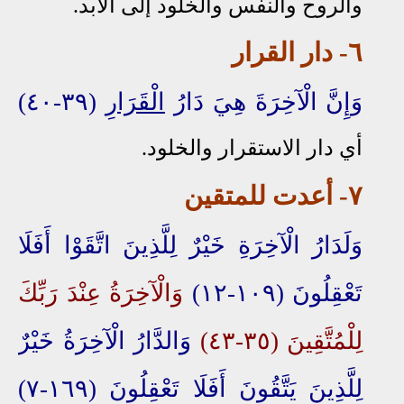
والروح والنفس والخلود إلى الأبد.
٦- دار القرار
وَإِنَّ الْآخِرَةَ هِيَ دَارُ
الْقَرَارِ
(٣٩-٤٠)
أي دار الاستقرار والخلود.
٧
- أعدت للمتقين
وَلَدَارُ الْآخِرَةِ خَيْرٌ لِلَّذِينَ اتَّقَوْا أَفَلَا
تَعْقِلُونَ (١٠٩-١٢)
وَالْآخِرَةُ عِنْدَ رَبِّكَ
لِلْمُتَّقِينَ (٣٥-٤٣)
وَالدَّارُ الْآخِرَةُ خَيْرٌ
لِلَّذِينَ
يَتَّقُونَ أَفَلَا تَعْقِلُونَ (١٦٩-٧)