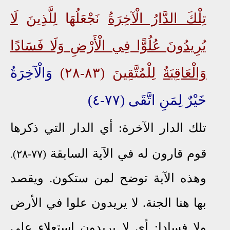
تِلْكَ الدَّارُ الْآخِرَةُ
نَجْعَلُهَا لِلَّذِينَ
لَا
يُرِيدُونَ عُلُوًّا فِي الْأَرْضِ وَلَا فَسَادًا
وَالْعَاقِبَةُ
لِلْمُتَّقِينَ (٨٣-٢٨)
وَالْآخِرَةُ
خَيْرٌ لِمَنِ اتَّقَى (٧٧-٤)
تلك الدار الآخرة: أي الدار التي ذكرها
قوم قارون له في الآية السابقة
(٧٧-٢٨).
وهذه الآية توضح لمن ستكون. ويقصد
بها هنا الجنة. لا يريدون علوا في الأرض
ولا فسادا: أي لا يريدون استعلاء على