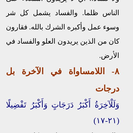
الناس ظلما. والفساد يشمل كل شر
وسوء عمل
وأكبره الشرك بالله. فقارون
كان من الذين يريدون العلو والفساد في
الأرض
.
٨
- اللامساواة في الآخرة بل
درجات
وَلَلْآخِرَةُ أَكْبَرُ دَرَجَاتٍ وَأَكْبَرُ تَفْضِيلًا
(٢١-١٧)