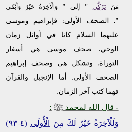
" إلى "
مَنْ
تَزَكَّى
وَالْآخِرَةُ خَيْرٌ وَأَبْقَى
".
الصحف الأولى: فإبراهيم وموسى
عليهما السلام كانا في أوائل زمان
الوحي. صحف موسى هي أسفار
التوراة
.
وتشكل هي وصحف إبراهيم
الصحف الأولى
.
أما الإنجيل والقرآن
فهما
كتب
آخر الزمان
.
ﷺ
- قال الله لمحمد
:
وَلَلْآخِرَةُ خَيْرٌ لَكَ مِنَ
الْأُولَى
(٤-٩٣)