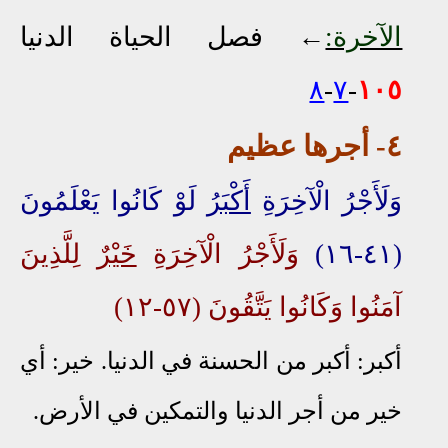
الآخرة:
←
فصل الحياة الدنيا
٨
-
٧
-
١٠٥
٤
- أجرها عظيم
وَلَأَجْرُ الْآخِرَةِ
أَكْبَرُ
لَوْ كَانُوا يَعْلَمُونَ
(٤١-١٦)
وَلَأَجْرُ الْآخِرَةِ
خَيْرٌ
لِلَّذِينَ
آمَنُوا وَكَانُوا يَتَّقُونَ (٥٧-١٢)
أكبر: أكبر من الحسنة في الدنيا. خير: أي
خير من أجر الدنيا والتمكين في الأرض.