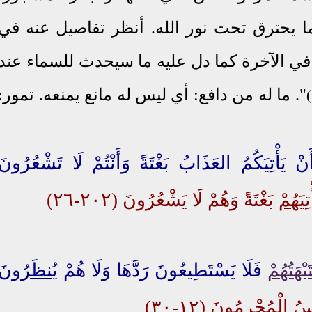
ا يحترق تحت نور الله. أنظر تفاصيل عنه في
ي الآخرة كما دل عليه ما سيحدث للسماء عند
". ما له من دافع: أي ليس له مانع يمنعه. تمور:
ْ يَأْتِيَكُمُ العَذَابُ بَغْتَةً وَأَنْتُمْ لَا تَشْعُرُونَ
تِيَهُمْ
بَغْتَةً وَهُمْ لَا يَشْعُرُونَ (٢٠٢-٢٦)
َبْهَتُهُمْ
فَلَا يَسْتَطِيعُونَ رَدَّهَا وَلَا هُمْ
يُنظَرُونَ
ِسُ
الْمُجْرِمُونَ
(١٢-٣٠)