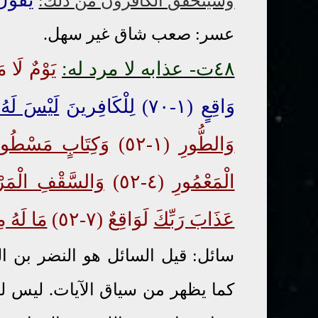
وسيتحقق الكافرون من ذلك:
عسر: صعب شاق غير سهل.
٤٨ت- عذابه لا مرد له:
يَوْمٌ لَا مَر
وَاقِعٍ (١-٧٠) لِلْكَافِرينَ
لَيْسَ لَهُ 
وَالطُّورِ
(١-٥٢)
وَكِتَابٍ مَسْطُور
الْمَعْمُورِ
(٤-٥٢)
وَالسَّقْفِ الْمَر
عَذَابَ رَبِّكَ
لَوَاقِعٌ (٧-٥٢)
مَا لَهُ م
سائل: قيل السائل هو النضر بن ا
كما يظهر من سياق الآيات. ليس له 