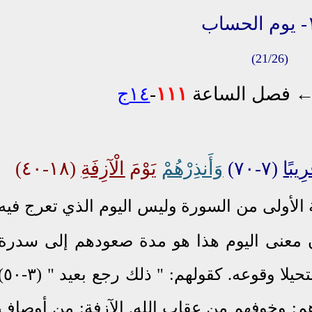
اب
(21/26)
فصل الساعة
١١١
-
١٤ج
رِيبًا
(٧-٧٠)
وَأَنذِرْهُمْ
يَوْمَ
الْآزِفَةِ
(١٨-٤٠)
ة الأولى من السورة وليس اليوم الذي تعرج فيه
 معنى اليوم هذا هو مدة صعودهم إلى سدرة
المنتهى دون معراج. بعيدا: أي مستحيلا وقوعه. كقوله
هم: وخوفهم من عقاب الله. الآزفة: من أوصاف