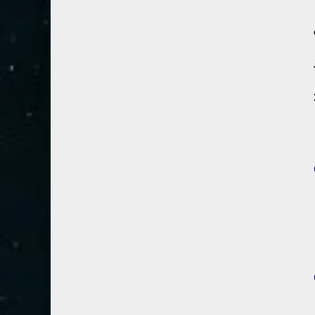
54- القمر
3
55- الرحمان
4
56- الواقعة
4
57- الحديد
2
58- المجادلة
2
59- الحشر
2
60- الممتحنة
2
61- الصف
1
62- الجمعة
1
63- المنافقون
1
64- التغابن
1
65- الطلاق
1
66- التحريم
1