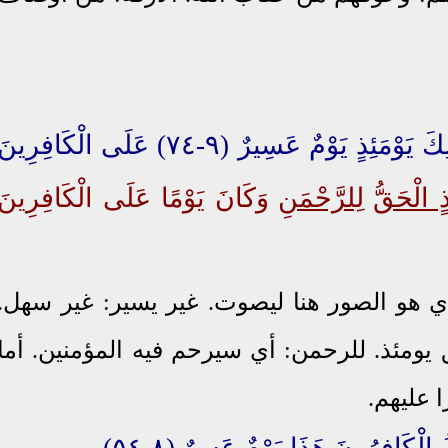
ٍ الْحَقُّ
لِلرَّحْمَنِ
وَكَانَ يَوْمًا عَلَى الْكَافِرِينَ
ذي هو الصور هنا ليصوت. غير يسير: غير سهل.
 يومئذ. للرحمن: أي سيرحم فيه المؤمنين. أما
 عليهم.
 الْكَافِرُونَ هَذَا يَوْمٌ
عَسِرٌ
(٨-٥٤)