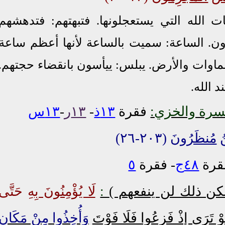
يات الله التي يستعجلونها. فتبهتهم: فتدهشهم
ن. الساعة: سميت بالساعة لأنها أعظم ساعة
اوات والأرض. يبلس: ييأسون بانقضاء حجتهم.
 الله.
فقرة
١٣ذ
-
١٣ر
-
١٣س
نُ
مُنظَرُونَ
(٢٠٣-٢٦)
رة
٤٨ج
- فقرة
٥
كن ذلك لن ينفعهم )
:
لَا يُؤْمِنُونَ بِهِ
حَتَّى
َوْ تَرَى إِذْ فَزِعُوا فَلَا فَوْتَ
وَأُخِذُوا
مِنْ مَكَانٍ