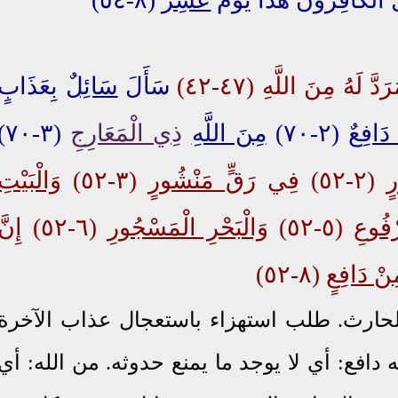
َدَّ لَهُ مِنَ اللَّهِ (٤٧-٤٢
)
سَأَلَ
سَائِلٌ
بِعَذَابٍ
دَافِعٌ
(٢-٧٠)
مِنَ اللَّهِ
ذِي الْمَعَارِجِ
(٣-٧٠)
ٍ
(٢-٥٢) فِي
رَقٍّ مَنْشُورٍ
(٣-٥٢)
وَالْبَيْتِ
ْفُوعِ
(٥-٥٢)
وَالْبَحْرِ الْمَسْجُورِ
(٦-٥٢) إِنَّ
ِنْ دَافِعٍ
(٨-٥٢)
لحارث. طلب استهزاء باستعجال عذاب الآخرة
دافع: أي لا يوجد ما يمنع حدوثه. من الله: أي