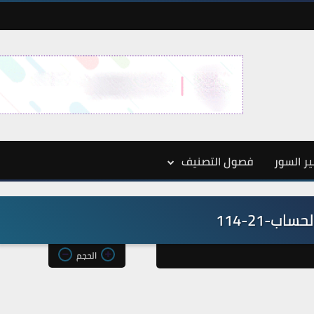
ر السور
فصول التصنيف
ساب-21-114
الحجم