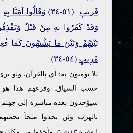
قَرِيبٍ
(٥١-٣٤)
وَقَالُوا آمَنَّا بِهِ
وَ
وَقَدْ كَفَرُوا بِهِ مِنْ قَبْلُ
وَيَقْذِفُ
بَيْنَهُمْ وَبَيْنَ مَا يَشْتَهُونَ
كَمَا فُع
مُرِيبٍ
(٥٤-٣٤)
ل
لا يؤمنون به: أي بالقرآن. ولو تر
حسب السياق. وفزعهم هذا هو ا
سيؤخذون بعده مباشرة إلى جهنم ( و
بالهرب ولن يجدوا ملجأ يحميه
.
الفقرة
١٣ش٥
وأخذوا من مكان قر