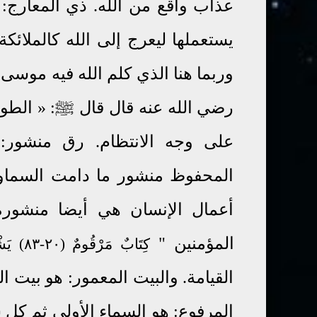
عذاب واقع من الله. ذي المعارج:
يستعملها ليعرج إلى الله كالملائك
وربما هنا الذي كلم الله فيه موسى
رضي الله عنه قال قال ﷺ: « الطو
على وجه الانتظام. رق منشور: 
المحفوظ منشور ما دامت السماوا
أعمال الإنسان هي أيضا منشورة
المؤمنين
"
كِتَابٌ مَرْقُومٌ (٢٠-٨٣) يَشْهَدُهُ الْمُقَرَّبُونَ
القيامة. والبيت المعمور: هو بيت ا
المرفوع: هو السماء الأولى ثم كل 