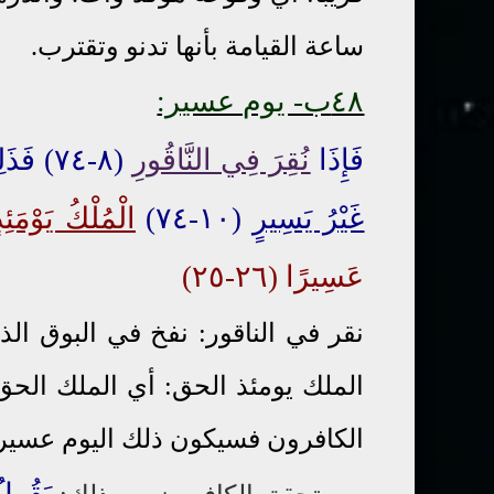
ساعة القيامة بأنها تدنو وتقترب.
٤٨ب- يوم عسير:
فَإِذَا
نُقِرَ فِي النَّاقُورِ
(٨-٧٤) فَذَلِكَ يَوْمَئِذٍ يَوْمٌ عَسِيرٌ (٩-٧٤) عَلَى الْكَافِرِينَ
غَيْرُ يَسِيرٍ
(١٠-٧٤)
الْمُلْكُ يَوْمَئِذ
عَسِيرًا (٢٦-٢٥)
نقر في الناقور: نفخ في البوق ال
الملك يومئذ الحق: أي الملك الحق
الكافرون فسيكون ذلك اليوم عسيرا
يَقُولُ