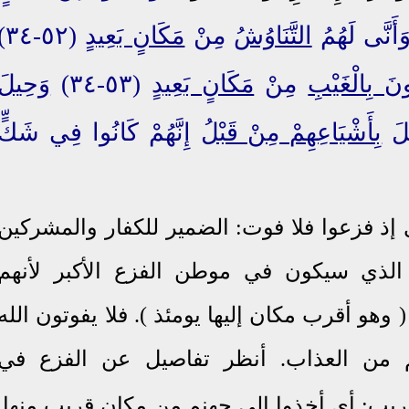
أَنَّى لَهُمُ
التَّنَاوُشُ
مِنْ
مَكَانٍ بَعِيدٍ
٢-٣٤)
ونَ بِالْغَيْبِ
مِنْ
مَكَانٍ بَعِيدٍ
(٥٣-٣٤)
وَحِيلَ
ِلَ
بِأَشْيَاعِهِمْ مِنْ قَبْلُ
إِنَّهُمْ كَانُوا فِي شَكٍّ
ى إذ فزعوا فلا فوت: الضمير للكفار والمشركين
لذي سيكون في موطن الفزع الأكبر لأنهم
هو أقرب مكان إليها يومئذ ). فلا يفوتون الله
م من العذاب. أنظر تفاصيل عن الفزع في
يب: أي أخذوا إلى جهنم من مكان قريب منها.