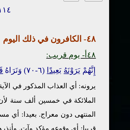
١١٤- يوم الحس
٤٨
-
الكافرون
في ذلك اليوم
←
٤٨أ
- يوم قريب:
إِنَّهُمْ
يَرَوْنَهُ
بَعِيدًا
(٦-٧٠) وَنَرَاهُ
قَ
يرونه: أي العذاب المذكور في الآي
الملائكة في خمسين ألف سنة لأن
قريبا: أي وقوعه مؤكد وآت. وأنذر