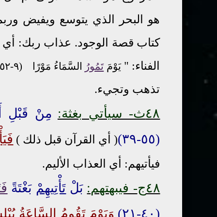
هو البحر الذي يتوسع ويفيض وربم
كتاب قصة الوجود. عذاب ربك: أي ف
الفناء: "
يَوْمَ
تَمُورُ
السَّمَاءُ مَوْرًا (٩-٥٢)
تذهب وتجيء.
٤٨ث- سيأتي بغثة:
مِنْ قَبْلِ أَن
(٥٥-٣٩)
فَيَأْ
( أي القرآن قبل ذلك )
فيأتيهم: أي العذاب الأليم.
٤٨ج
- فيبهتهم:
بَلْ
تَأْتِيهِمْ
بَغْتَةً
فَت
(٤٠-٢١)
وَيَوْمَ تَقُومُ السَّاعَةُ
يُبْل