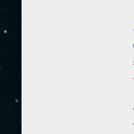
28- القصص
5
29- العنكبوت
4
30- الروم
3
31- لقمان
2
32- السجدة
2
33- الأحزاب
4
34- سبأ
3
35- فاطر
2
36- يس
4
37- الصافات
8
38- ص
5
39- الزمر
4
40- غافر
4