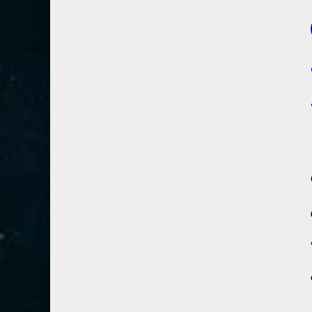
80- عبس
2
(٥
81- التكوير
2
82- الانفطار
1
83- المطففين
2
84- الانشقاق
1
85- البروج
1
86- الطارق
1
87- الأعلى
1
88- الغاشية
1
89- الفجر
2
90- البلد
1
91- الشمس
1