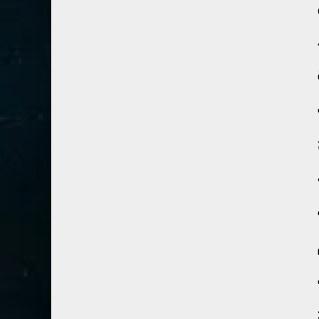
41- فصلت
3
42- الشورى
3
43- الزخرف
5
44- الدخان
3
45- الجاثية
2
46- الأحقاف
2
47- محمد
2
48- الفتح
2
49- الحجرات
1
50- ق
3
51- الذاريات
3
52- الطور
3
53- النجم
3