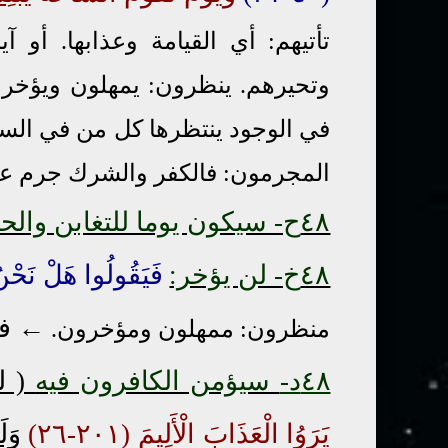
تأتيهم: أي القيامة وعذابها. أو آ
وتحيرهم. ينظرون: يمهلون ويؤخرو
في الوجود ينتظرها كل من في السم
المجرمون: فالكفر والشرك جرم عند
٤٨ح- سيكون يوما للتغابن والحسرة والخزي:
٤٨خ- لن يؤخر:
فَيَقُولُوا هَلْ نَحْ
←
فق
منظرون: ممهلون ومؤخرون.
٤٨د-
سيؤمن الكافرون فيه
( ل
يَرَوُا الْعَذَابَ الْأَلِيمَ (٢٠١-٢٦)
وَل