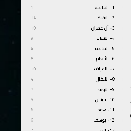
1- الفاتحة
1
2- البقرة
14
3- آل عمران
10
4- النساء
9
5- المائدة
6
6- الأنعام
8
7- الأعراف
10
8- الأنفال
4
9- التوبة
7
10- يونس
5
11- هود
6
م: " ذلك رجع بعيد " (٣-٥٠)
12- يوسف
6
13- الرعد
2