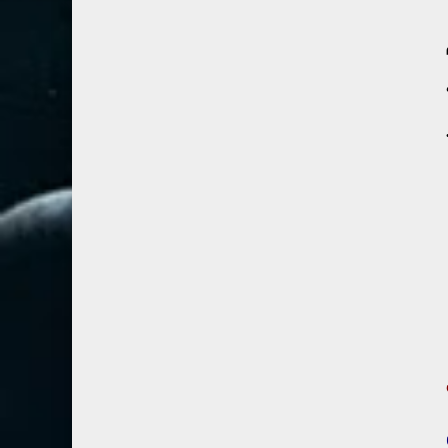
67- الملك
2
68- القلم
2
69- الحاقة
3
70- المعارج
3
71- نوح
2
72- الجن
2
73- المزمل
1
74- المدثر
2
75- القيامة
2
76- الإنسان
2
77- المرسلات
2
78- النبأ
2
79- النازعات
2