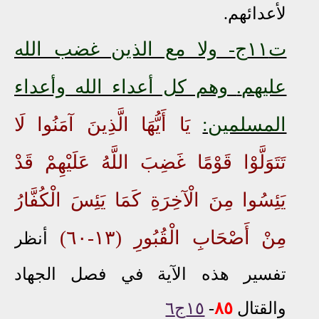
لأعدائهم.
ت١١ج
- ولا مع الذين غضب الله
عليهم
.
وهم كل أعداء الله وأعداء
المسلمين:
يَا أَيُّهَا الَّذِينَ آمَنُوا لَا
تَتَوَلَّوْا قَوْمًا غَضِبَ اللَّهُ عَلَيْهِمْ قَدْ
يَئِسُوا مِنَ الْآخِرَةِ كَمَا يَئِسَ الْكُفَّارُ
مِنْ أَصْحَابِ الْقُبُورِ (١٣-٦٠)
أنظر
تفسير هذه الآية في فصل الجهاد
والقتال
٨٥
-
١٥ج٦