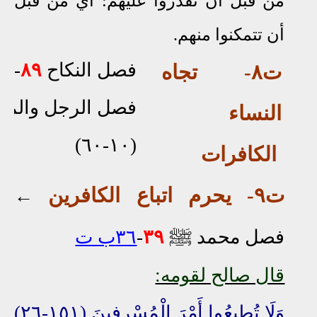
من قبل أن تقدروا عليهم: أي من قبل
أن تتمكنوا منهم.
فصل النكاح
٨٩
-
١١
ت٨- تجاه
فصل الرجل والمر
النساء
(١٠-٦٠)
الكافرات
ت٩
-
يحرم
اتباع الكافرين
←
ﷺ
فصل محمد
٣٩
-
٣٦ب ت
قال صالح لقومه:
وَلَا تُطِيعُوا أَمْرَ الْمُسْرِفِينَ (١٥١-٢٦)