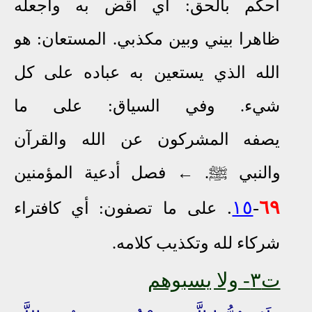
احكم بالحق: أي اقض به واجعله
ظاهرا
بيني وبين مكذبي.
المستعان: هو
الله الذي يستعين به عباده على كل
شيء. وفي السياق: على ما
يصفه
المشركون عن الله والقرآن
والنبي
ﷺ
.
←
فصل أدعية المؤمنين
.
١٥
-
٦٩
على ما تصفون: أي كافتراء
شركاء لله وتكذيب كلامه.
ت٣
- ولا يسبوهم