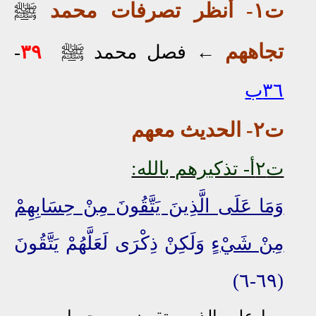
ت١- أنظر تصرفات محمد
ﷺ
تجاههم
ﷺ
←
فصل محمد
٣٩
-
٣٦ب
ت٢- الحديث معهم
ت٢أ- تذكيرهم بالله:
وَمَا عَلَى الَّذِينَ يَتَّقُونَ مِنْ حِسَابِهِمْ
مِنْ شَيْءٍ
وَلَكِنْ ذِكْرَى لَعَلَّهُمْ يَتَّقُونَ
(٦٩-٦)