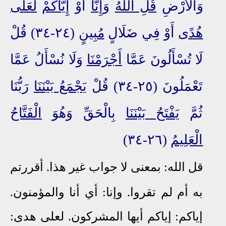
وَالْأَرْضِ
قُلِ اللَّهُ
وَإِنَّا
أَوْ
إِيَّاكُمْ
لَعَلَى
هُدًى
أَوْ فِي ضَلَالٍ
مُبِينٍ
(٢٤-٣٤) قُلْ
لَا تُسْأَلُونَ عَمَّا
أَجْرَمْنَا
وَلَا نُسْأَلُ عَمَّا
تَعْمَلُونَ (٢٥-٣٤) قُلْ
يَجْمَعُ بَيْنَنَا
رَبُّنَا
ثُمَّ
يَفْتَحُ بَيْنَنَا
بِالْحَقِّ وَهُوَ
الْفَتَّاحُ
الْعَلِيمُ
(٢٦-٣٤)
قل الله: بمعنى
لا جواب غير هذا. أقررتم
به أم لم تقروا. وإنا: أي أنا والمؤمنون.
إياكم: إياكم
أيها المشركون. لعلى هدى: