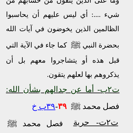
وما على الذين يتقون من حسابهم من
شيء ....: أي ليس عليهم أن يحاسبوا
الظالمين الذين يخوضون في آيات الله
ﷺ
بحضرة النبي
كما جاء في الآية التي
قبل هذه أو يتشاجروا معهم بل أن
يذكروهم بها لعلهم يتقون.
ت٢ب
- أما عن جدالهم بشأن الله:
ﷺ
فصل محمد
٣٩
-
٣٩ب خ
ت٢ت- حرية
ﷺ
فصل محمد