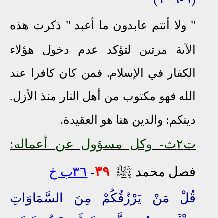
"
ولا أنتم عابدون ما أعبد "
ذكرت هذه
الآية مرتين لتؤكد عدم دخول هؤلاء
الكفار في الإسلام. فمن كان كافرا عند
الله فهو مكتوب من أهل النار منذ الأزل
.
دينكم: والدين هنا
هو
العقيدة.
ت٢ث
- وكل مسؤول عن أعماله:
ﷺ
فصل محمد
٣٩
-
٣٦ب خ
قُلْ مَنْ يَرْزُقُكُمْ مِنَ السَّمَاوَاتِ