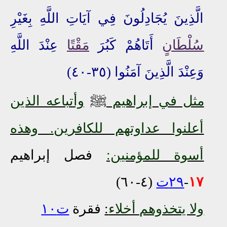
الَّذِينَ يُجَادِلُونَ فِي آيَاتِ اللَّهِ بِغَيْرِ
سُلْطَانٍ
أَتَاهُمْ كَبُرَ
مَقْتًا
عِنْدَ اللَّهِ
وَعِنْدَ الَّذِينَ آمَنُوا (٣٥-٤٠)
ﷺ
مثل في
إبراهيم
وأتباعه
الذين
أعلنوا عداوتهم للكافرين
.
وهذه
أسوة للمؤمنين:
فصل إبراهيم
١٧
-
٢٩ت
(٤-٦٠)
ولا يتخذوهم أخلاء
:
فقرة
ت١٠