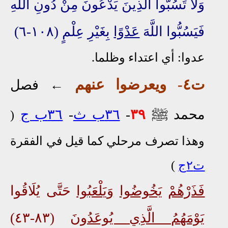
وَلَا تَسُبُّوا الَّذِينَ يَدْعُونَ مِنْ دُونِ اللَّهِ
فَيَسُبُّوا اللَّهَ
عَدْوًا
بِغَيْرِ عِلْمٍ (١٠٨-٦)
عدوا: أي اعتداء وظلما.
ت٤- ويعرضوا عنهم
←
فصل
ﷺ
محمد
٣٩
-
٣٦ب ث
-
٣٦ب ج
(
وهذا تصرف مرحلي كما قيل في الفقرة
ت٢ج
)
فَذَرْهُمْ
يَخُوضُوا
وَيَلْعَبُوا
حَتَّى يُلَاقُوا
يَوْمَهُمُ الَّذِي يُوعَدُونَ
(٨٣-٤٣)