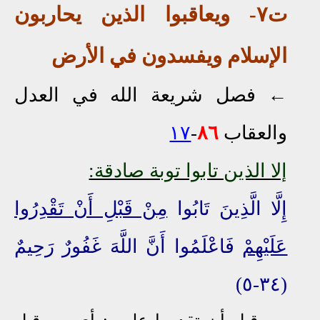
ت٧- ويعاقبوا الذين يحاربون
الإسلام ويفسدون في الأرض
←
فصل شريعة الله في العدل
والعقاب
٦
٨
-
١٧
إلا الذين تابوا توبة صادقة:
إِلَّا الَّذِينَ تَابُوا
مِنْ قَبْلِ أَنْ تَقْدِرُوا
عَلَيْهِمْ
فَاعْلَمُوا أَنَّ اللَّهَ غَفُورٌ رَحِيمٌ
(٣٤-٥)