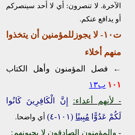
الآخرة. لا تنصرون: أي لا أحد سينصركم
أو يدافع عنكم.
ت١٠
- لا
يجوز
للمؤمنين
أن يتخذوا
منهم أخلاء
←
فصل المؤمنون وأهل الكتاب
١٠١
ب١٣
- لأنهم أعداء:
إِنَّ الْكَافِرِينَ كَانُوا
لَكُمْ عَدُوًّا
مُبِينًا
(١٠١-٤)
أي واضحا.
- والمؤمنون الصادقون لا يحبونهم: