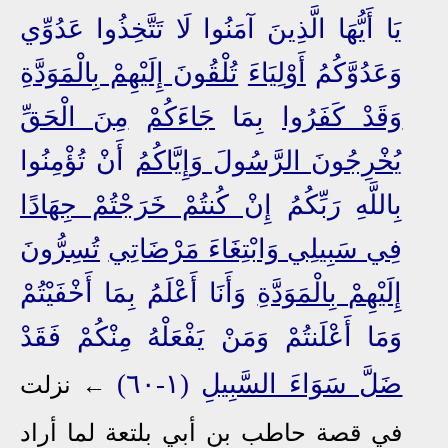
يَا أَيُّهَا الَّذِينَ آمَنُوا لَا تَتَّخِذُوا عَدُوِّي
وَعَدُوَّكُمُ
أَوْلِيَاءَ
تُلْقُونَ إِلَيْهِمْ بِالْمَوَدَّةِ
وَقَدْ كَفَرُوا
بِمَا
جَاءَكُمْ
مِنَ الْحَقِّ
يُخْرِجُونَ الرَّسُولَ وَإِيَّاكُمُ
أَنْ تُؤْمِنُوا
بِاللَّهِ رَبِّكُمُ
إِنْ كُنتُمْ خَرَجْتُمْ جِهَادًا
فِي سَبِيلِي وَابْتِغَاءَ مَرْضَاتِي
تُسِرُّونَ
إِلَيْهِمْ بِالْمَوَدَّةِ
وَأَنَا أَعْلَمُ بِمَا أَخْفَيْتُمْ
وَمَا أَعْلَنتُمْ وَمَنْ يَفْعَلْهُ مِنْكُمْ فَقَدْ
ضَلَّ سَوَاءَ السَّبِيلِ
(١-٦٠)
←
نزلت
في قصة حاطب بن أبي بلتعة لما أراد