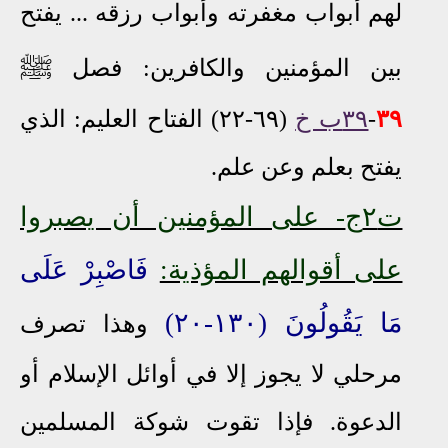
لهم أبواب مغفرته وأبواب رزقه ... يفتح
ﷺ
بين المؤمنين والكافرين
: فصل
٣٩
-
٣٩ب خ
(٦٩-٢٢) الفتاح
العليم: الذي
يفتح بعلم وعن علم.
ت٢ج
- على المؤمنين أن يصبروا
على أقوالهم المؤذية:
فَاصْبِرْ عَلَى
مَا يَقُولُونَ
(١٣٠
-
٢٠)
وهذا تصرف
مرحلي لا يجوز إلا في أوائل الإسلام أو
الدعوة. فإذا تقوت شوكة المسلمين