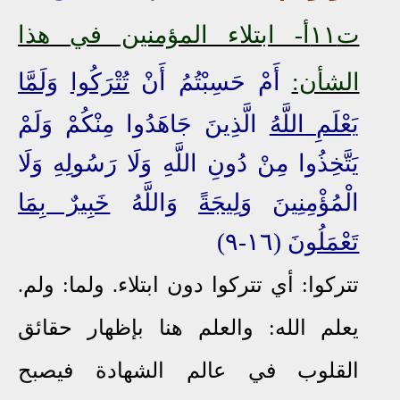
ت١١أ- ابتلاء المؤمنين في هذا
الشأن:
أَمْ حَسِبْتُمُ أَنْ
تُتْرَكُوا
وَلَمَّا
يَعْلَمِ اللَّهُ
الَّذِينَ جَاهَدُوا مِنْكُمْ وَلَمْ
يَتَّخِذُوا مِنْ دُونِ اللَّهِ وَلَا رَسُولِهِ وَلَا
الْمُؤْمِنِينَ
وَلِيجَةً
وَاللَّهُ
خَبِيرٌ بِمَا
تَعْمَلُونَ
(١٦-٩)
تتركوا: أي تتركوا دون ابتلاء. ولما: ولم.
يعلم الله: والعلم هنا بإظهار حقائق
القلوب في عالم الشهادة فيصبح