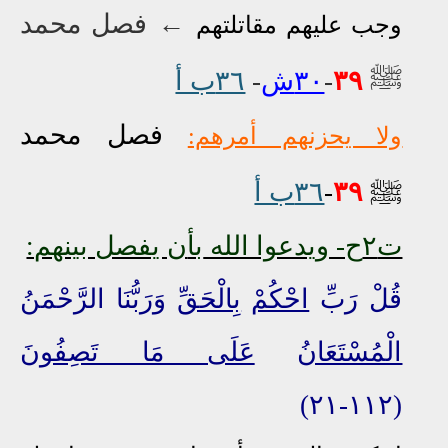
←
فصل محمد
وجب عليهم مقاتلتهم
ﷺ
٣٩
-
٣٠ش
-
٣٦ب أ
فصل محمد
ولا يحزنهم أمرهم:
ﷺ
٣٩
-
٣٦ب أ
ت٢ح- ويدعوا الله
بأ
ن يفصل بينهم:
قُلْ رَبِّ
احْكُمْ
وَرَبُّنَا الرَّحْمَنُ
الْمُسْتَعَانُ
عَلَى مَا تَصِفُونَ
(١١٢-٢١)