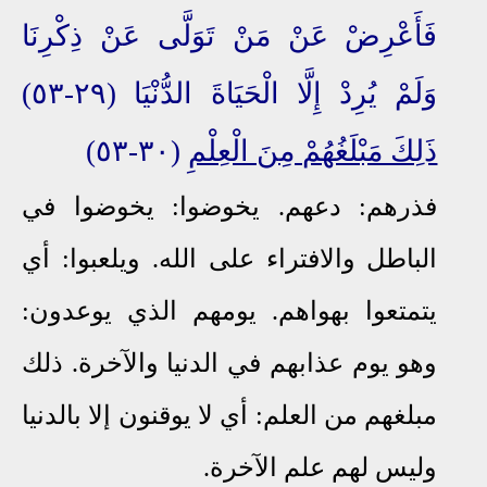
فَأَعْرِضْ عَنْ مَنْ تَوَلَّى عَنْ ذِكْرِنَا
وَلَمْ يُرِدْ إِلَّا الْحَيَاةَ الدُّنْيَا (٢٩-٥٣)
ذَلِكَ مَبْلَغُهُمْ مِنَ الْعِلْمِ
(٣٠-٥٣)
فذرهم: دعهم. يخوضوا: يخوضوا في
الباطل والافتراء على الله. ويلعبوا: أي
يتمتعوا بهواهم. يومهم الذي يوعدون:
وهو يوم عذابهم في الدنيا والآخرة. ذلك
مبلغهم من العلم: أي لا يوقنون إلا بالدنيا
وليس لهم علم الآخرة.