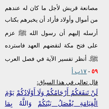
مصانعة قريش لأجل ما كان له عندهم
من أموال وأولاد فأراد أن يخبرهم بكتاب
ﷺ
أرسله إليهم أن رسول الله
عزم
على فتح مكة لنقضهم العهد فاسترده
ﷺ
. أنظر تفسير الآية في فصل العرب
٥٩
-
١٧ب أ
قال تعالى في هذا السياق:
لَنْ تَنفَعَكُمُ أَرْحَامُكُمْ
وَلَا أَوْلَادُكُمْ
يَوْمَ
الْقِيَامَةِ يُفْصَلُ بَيْنَكُمْ
وَاللَّهُ
بِمَا