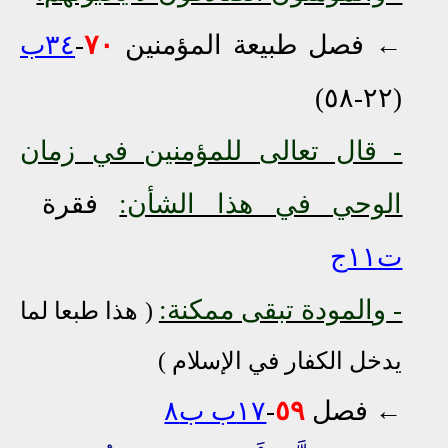
← فصل طبيعة المؤمنين
٧٠
-
٣٤ب
(٢٢-٥٨)
- قال تعالى للمؤمنين في
زمان
الوحي في هذا الشأن:
فقرة
ت١١ج
-
و
المودة تبقى ممكنة:
( هذا طبعا لما
يدخل
الكفار في الإسلام )
←
فصل
٥٩
-
١٧ب ب٨