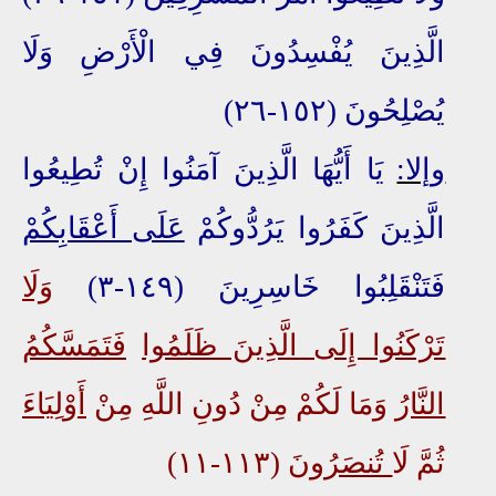
الَّذِينَ يُفْسِدُونَ فِي الْأَرْضِ وَلَا
يُصْلِحُونَ (١٥٢-٢٦)
وإلا:
يَا أَيُّهَا الَّذِينَ آمَنُوا إِنْ تُطِيعُوا
الَّذِينَ كَفَرُوا يَرُدُّوكُمْ
عَلَى أَعْقَابِكُمْ
فَتَنْقَلِبُوا خَاسِرِينَ (١٤٩-٣)
وَلَا
تَرْكَنُوا إِلَى الَّذِينَ ظَلَمُوا
فَتَمَسَّكُمُ
النَّارُ
وَمَا لَكُمْ مِنْ دُونِ اللَّهِ مِنْ
أَوْلِيَاءَ
ثُمَّ ل
َا تُنصَرُونَ
(١١٣-١١)