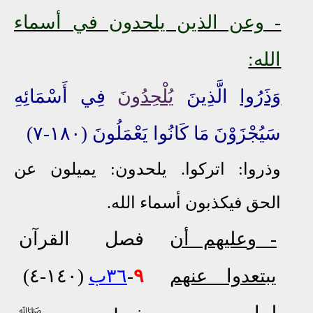
- وعن الذين يلحدون في أسماء
الله:
وَذَرُوا
الَّذِينَ
يُلْحِدُونَ
فِي أَسْمَائِهِ
سَيُجْزَوْنَ مَا كَانُوا يَعْمَلُونَ (١٨٠-٧)
وذروا: اتركوا. يلحدون: يميلون عن
الحق فيكذبون أسماء الله.
- و
عليهم
أن
فصل القرآن
يبتعدوا عنهم
٩
-
٣٦ب
(١٤٠-٤)