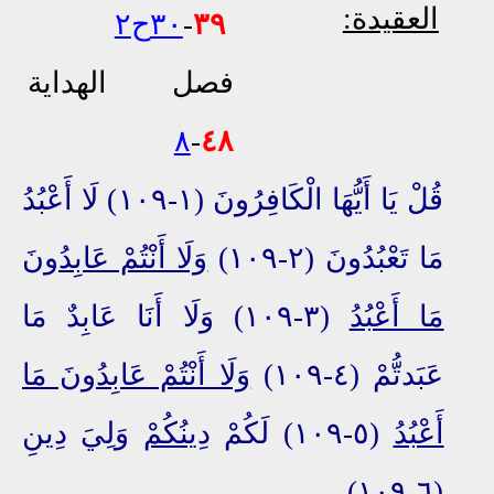
العقيدة:
٣٩
-
٣٠ح٢
فصل الهداية
٨
-
٤٨
قُلْ يَا أَيُّهَا الْكَافِرُونَ (١-١٠٩) لَا أَعْبُدُ
مَا تَعْبُدُونَ (٢-١٠٩)
وَلَا أَنْتُمْ عَابِدُونَ
مَا أَعْبُدُ
(٣-١٠٩) وَلَا أَنَا عَابِدٌ مَا
عَبَدتُّمْ (٤-١٠٩)
وَلَا أَنْتُمْ عَابِدُونَ مَا
أَعْبُدُ
(٥-١٠٩) لَكُمْ
دِينُكُمْ
وَلِيَ دِينِ
(٦-١٠٩)