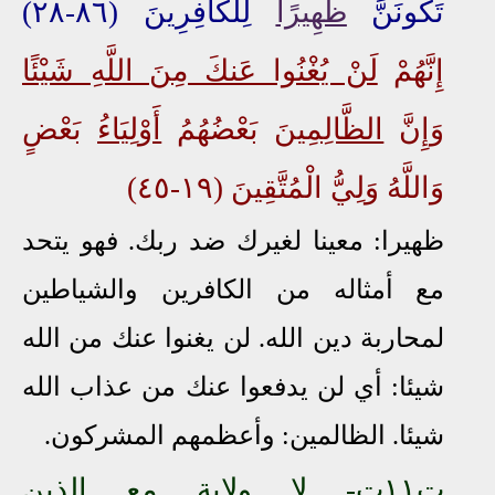
تَكُونَنَّ
ظَهِيرًا
لِلْكَافِرِينَ (٨٦-٢٨)
إِنَّهُمْ
لَنْ يُغْنُوا عَنكَ مِنَ اللَّهِ شَيْئًا
وَإِنَّ
الظَّالِمِينَ
بَعْضُهُمُ
أَوْلِيَاءُ
بَعْضٍ
وَاللَّهُ وَلِيُّ الْمُتَّقِينَ (١٩-٤٥)
ظهيرا: معينا لغيرك ضد ربك. فهو يتحد
مع أمثاله من الكافرين والشياطين
لمحاربة دين الله. لن يغنوا عنك من الله
شيئا: أي لن يدفعوا عنك من عذاب الله
شيئا. الظالمين: وأعظمهم المشركون.
ت١١ت- لا ولاية مع الذين