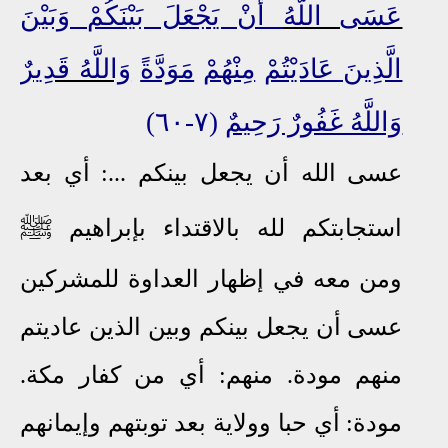
عَسَى اللَّهُ
أَنْ يَجْعَلَ بَيْنَكُمْ وَبَيْنَ
الَّذِينَ عَادَيْتُمْ
مِنْهُمْ
مَوَدَّةً
وَاللَّهُ قَدِيرٌ
وَاللَّهُ غَفُورٌ رَحِيمٌ
(٧-٦٠)
عسى الله أن يجعل بينكم ...: أي بعد
ﷺ
استجابتكم لله بالاقتداء بإبراهيم
ومن معه في إظهار العداوة للمشركين
عسى أن يجعل بينكم وبين الذين عاديتم
منهم مودة. منهم: أي من كفار مكة.
مودة: أي حبا وولاية بعد توبتهم وإيمانهم