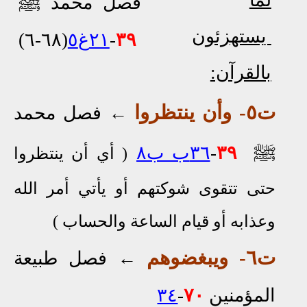
لما
ﷺ
فصل محمد
يستهزئون
٣٩
-
٢١غ٥
(٦٨-٦)
بالقرآن:
ت٥- وأن ينتظروا
←
فصل محمد
ﷺ
٣٩
-
٣٦ب ب٨
(
أي أن ينتظروا
حتى تتقوى شوكتهم أو يأتي أمر الله
وعذابه أو قيام الساعة والحساب
)
ت٦
- ويبغضوهم
←
فصل طبيعة
المؤمنين
٧٠
-
٣٤