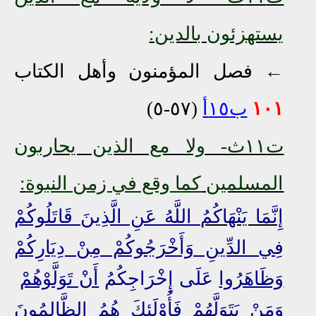
يستهزئون بالدين:
← فصل المؤمنون وأهل الكتاب
١٠١
ب١٥أ
(٥٧-٥)
ت١١ث- ولا مع الذين يحاربون
المسلمين
كما وقع في زمن النبوة
:
إِنَّمَا يَنْهَاكُمُ
اللَّهُ عَنِ الَّذِينَ قَاتَلُوكُمْ
فِي الدِّينِ وَأَخْرَجُوكُمْ مِنْ دِيَارِكُمْ
وَظَاهَرُوا
عَلَى إِخْرَاجِكُمُ
أَنْ تَوَلَّوْهُمْ
وَمَنْ يَتَوَلَّهُمْ فَأُوْلَئِكَ هُمُ
الظَّالِمُونَ