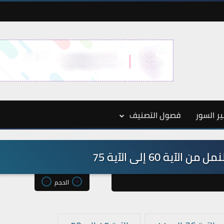
ر السور
فصول التصنيف
الحجم