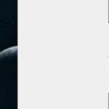
67- الملك
2
68- القلم
2
69- الحاقة
3
70- المعارج
3
د ١ ( ٣ ) ١٩ . الخالق ١
71- نوح
2
72- الجن
2
73- المزمل
1
74- المدثر
2
75- القيامة
2
76- الإنسان
2
77- المرسلات
2
78- النبأ
2
79- النازعات
2