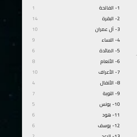
1- الفاتحة
1
2- البقرة
14
3- آل عمران
10
4- النساء
9
5- المائدة
6
6- الأنعام
8
7- الأعراف
10
8- الأنفال
4
9- التوبة
7
10- يونس
5
11- هود
6
12- يوسف
6
13- الرعد
2