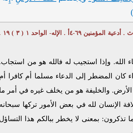
نعم الله على الناس ٥٢-٤ . الشرك ٥٧-٢٢ث . أدعية المؤمنين ٦٩-٤أ . الإله-
الله. وإذا استجيب له فالله هو من استجاب.
كان المضطر إلى الدعاء مسلما أم كافرا أم
الأرض. والخليفة هو من يخلف غيره في أمر ما
فة الإنسان لله في بعض الأمور تركها سبحانه
ا تذكرون: بمعنى لا يخطر ببالكم هذا التساؤل
ه.