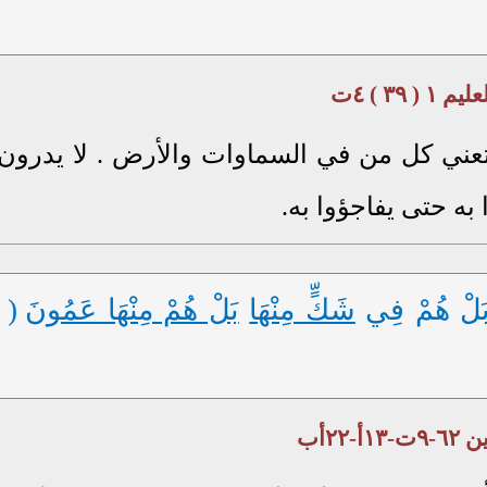
 تعني كل من في السماوات والأرض . لا يدرون
به حتى يفاجؤوا به.
لْ هُمْ فِي
شَكٍّ مِنْهَا
بَلْ هُمْ مِنْهَا عَمُونَ
(