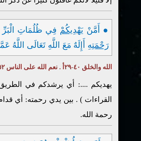
● أَمَّنْ
يَهْدِيكُمْ
فِي ظُلُمَاتِ الْبَرِّ وَ
رَحْمَتِهِ
أَإِلَهٌ مَعَ اللَّهِ تَعَالَى اللَّهُ عَمَّا 
الله والخلق ٤٠-٢٩أ . نعم الله على الناس ٥٢-١٩ح-٢٧ . ذكر الله ٧٦-٢٢ب٢ . الإله- الواحد ١ ( ٣ ) ١٩
يهديكم ....: أي يرشدكم في الطري
القراءات ) . بين يدي رحمته: أي قدا
رحمة الله.