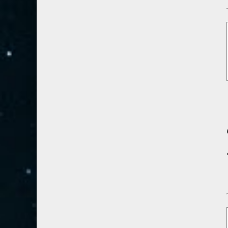
28- القصص
5
29- العنكبوت
4
30- الروم
3
31- لقمان
2
32- السجدة
2
33- الأحزاب
4
34- سبأ
3
35- فاطر
2
36- يس
4
37- الصافات
8
38- ص
5
39- الزمر
4
40- غافر
4