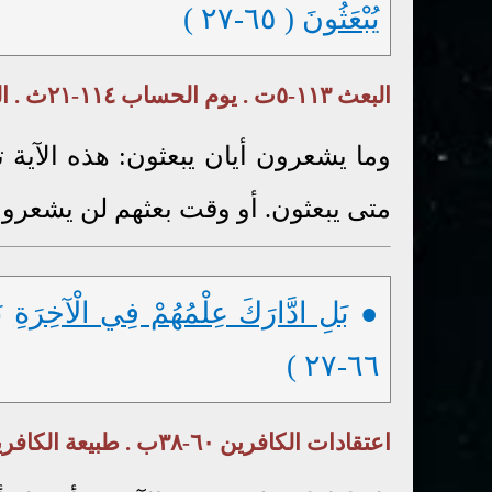
يُبْعَثُونَ
( ٦٥-٢٧ )
البعث ١١٣-٥ت . يوم الحساب ١١٤-٢١ث . العليم ١ ( ٣٩ ) ٤ت
وما يشعرون أيان يبعثون: هذه الآية
متى يبعثون. أو وقت بعثهم لن يشعروا 
●
بَلِ ادَّارَكَ عِلْمُهُمْ فِي الْآخِرَةِ
بَ
٦٦-٢٧ )
اعتقادات الكافرين ٦٠-٣٨ب . طبيعة الكافرين ٦٢-٩ت-١٣أ-٢٢أب