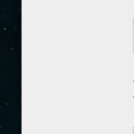
54- القمر
3
55- الرحمان
4
56- الواقعة
4
57- الحديد
2
58- المجادلة
2
59- الحشر
2
60- الممتحنة
2
61- الصف
1
62- الجمعة
1
63- المنافقون
1
64- التغابن
1
65- الطلاق
1
66- التحريم
1