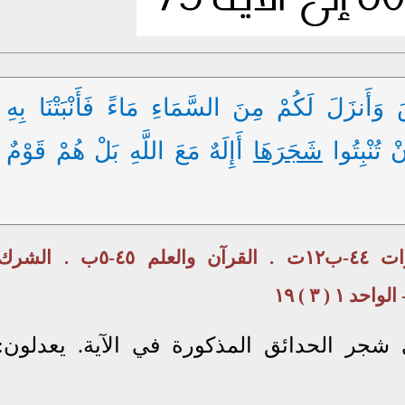
َأَنزَلَ لَكُمْ مِنَ السَّمَاءِ مَاءً فَأَنْبَتْنَا بِهِ
 تُنْبِتُوا
شَجَرَهَا
أَإِلَهٌ مَعَ اللَّهِ بَلْ هُمْ قَوْمٌ
الله والخلق ٤٠-١٧أ-٤٣ت٤-٤٣ث . التنبؤات ٤٤-ب١٢ت . القرآن والعلم ٤٥-٥ب . الشر
جر الحدائق المذكورة في الآية. يعدلون: