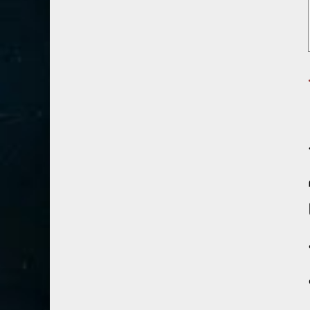
41- فصلت
3
42- الشورى
3
43- الزخرف
5
 الواحد ١ ( ٣ ) ١٩ .
44- الدخان
3
45- الجاثية
2
46- الأحقاف
2
47- محمد
2
48- الفتح
2
49- الحجرات
1
50- ق
3
51- الذاريات
3
52- الطور
3
53- النجم
3