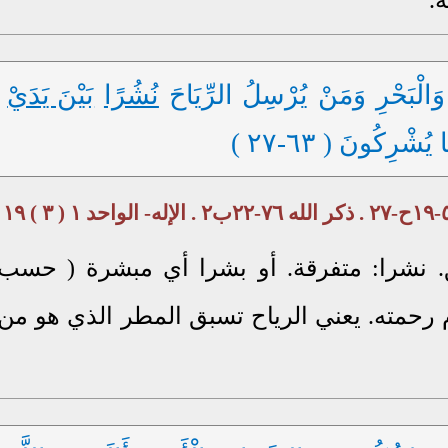
الْبَحْرِ وَمَنْ يُرْسِلُ الرِّيَاحَ
نُشُرًا
بَيْنَ يَدَيْ
يُشْرِكُونَ ( ٦٣-٢٧ )
ق. نشرا: متفرقة. أو بشرا أي مبشرة ( حسب
م رحمته. يعني الرياح تسبق المطر الذي هو من