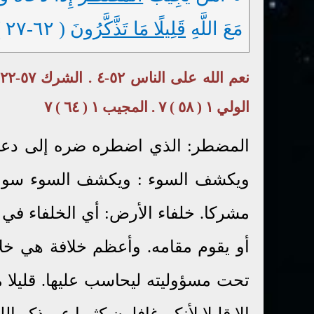
مَعَ اللَّهِ
قَلِيلًا مَا تَذَّكَّرُونَ
( ٦٢-٢٧ )
الولي
١ ( ٥٨ ) ٧ . المجيب ١ ( ٦٤ ) ٧
المضطر: الذي اضطره ضره إلى دعاء 
ويكشف السوء : ويكشف السوء سواء 
مشركا. خلفاء الأرض: أي الخلفاء في 
أو يقوم مقامه. وأعظم خلافة هي خلا
تحت مسؤوليته ليحاسب عليها. قليلا م
إلا قليلا لأنكم غافلون كثيرا عن ذكر الل