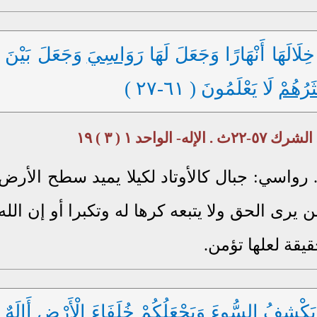
لَالَهَا أَنْهَارًا وَجَعَلَ لَهَا
رَوَاسِيَ
وَجَعَلَ بَيْنَ
ثَرُهُمْ
لَا يَعْلَمُونَ ( ٦١-٢٧ )
. رواسي: جبال كالأوتاد لكيلا يميد سطح الأرض
 يرى الحق ولا يتبعه كرها له وتكبرا أو إن الله
يقة لعلها تؤمن.
يَكْشِفُ السُّوءَ
وَيَجْعَلُكُمْ
خُلَفَاءَ الْأَرْضِ
أَإِلَهٌ