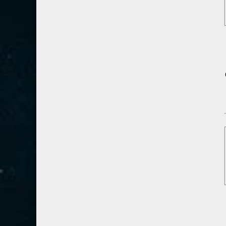
80- عبس
2
81- التكوير
2
82- الانفطار
1
83- المطففين
2
84- الانشقاق
1
85- البروج
1
86- الطارق
1
87- الأعلى
1
88- الغاشية
1
89- الفجر
2
90- البلد
1
91- الشمس
1