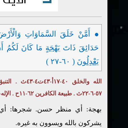
● أَمَّنْ خَلَقَ السَّمَاوَاتِ وَالْأَرْضَ و
حَدَائِقَ ذَاتَ
بَهْجَةٍ
مَا كَانَ لَكُمُ أَنْ
يَعْدِلُونَ
( ٦٠-٢٧ )
٥٧-٦-٢٢ث . طبيعة الكافرين ٦٢-١١ح . الإله- الواحد ١ ( ٣ ) ١٩
بهجة: أي منظر حسن. شجرها: أي ش
يشركون بالله ويسوون به غيره.