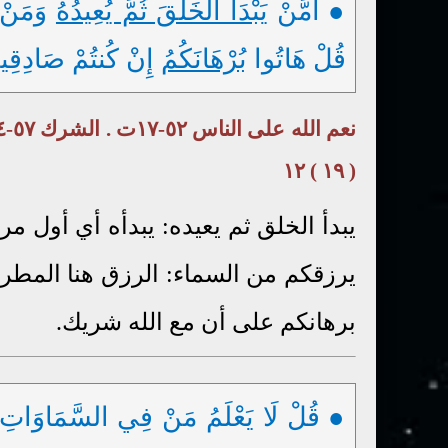
● أَمَّنْ
يَبْدَأُ الْخَلْقَ ثُمَّ يُعِيدُهُ
وَمَنْ
قُلْ هَاتُوا
بُرْهَانَكُمُ
إِنْ كُنتُمْ صَادِقِينَ ( ٤
( ١٩ ) ١٢
يبدأ الخلق ثم يعيده: يبدأه أي أول مرة
يرزقكم من السماء: الرزق هنا المطر. و
برهانكم على أن مع الله شريك.
● قُلْ لَا يَعْلَمُ مَنْ فِي السَّمَاوَاتِ وَا