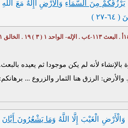
يَرْزُقُكُمْ مِنَ السَّمَاءِ
و
َالْأَرْضِ
أَإِلَهٌ مَعَ اللَّهِ
٦-٢٧ )
نعم الله على الناس ٥٢-١٧ت . الشرك ٥٧-١٤أ . البعث ١١٣-٤ب . الإله- الواح
 بالإنشاء لأنه لم يكن موجودا ثم يعيده بالبعث.
الأرض: الرزق هنا الثمار والزروع ... برهانكم:
لْأَرْضِ الْغَيْبَ إِلَّا اللَّهُ
وَمَا يَشْعُرُونَ أَيَّانَ