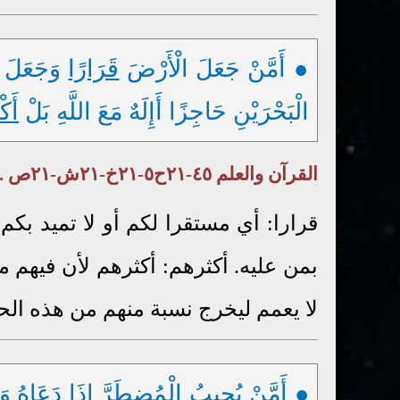
● أَمَّنْ جَعَلَ الْأَرْضَ
قَرَارًا
وَجَعَلَ خِ
الْبَحْرَيْنِ حَاجِزًا أَإِلَهٌ مَعَ اللَّهِ بَلْ
أَكْ
القرآن والعلم ٤٥-٢١ح٥-٢١خ-٢١ش-٢١ص . الشرك ٥٧-٢٢ث . الإله- الواحد ١ ( ٣ ) ١٩
قرارا: أي مستقرا لكم أو لا تميد بكم
بمن عليه. أكثرهم: أكثرهم لأن فيهم من
لا يعمم ليخرج نسبة منهم من هذه الحق
● أَمَّنْ يُجِيبُ
الْمُضطَرَّ
إِذَا دَعَاهُ
وَ