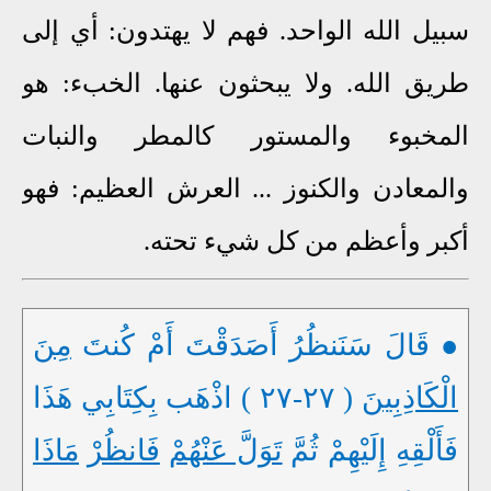
سبيل الله الواحد. فهم لا يهتدون: أي إلى
طريق الله. ولا يبحثون عنها. الخبء: هو
المخبوء والمستور كالمطر والنبات
والمعادن والكنوز ... العرش العظيم: فهو
أكبر وأعظم من كل شيء تحته.
● قَالَ سَنَنظُرُ أَصَدَقْتَ أَمْ كُنتَ
مِنَ
الْكَاذِبِينَ
( ٢٧-٢٧ ) اذْهَب بِكِتَابِي هَذَا
فَأَلْقِهِ إِلَيْهِمْ ثُمَّ
تَوَلَّ عَنْهُمْ
فَانظُرْ
مَاذَا