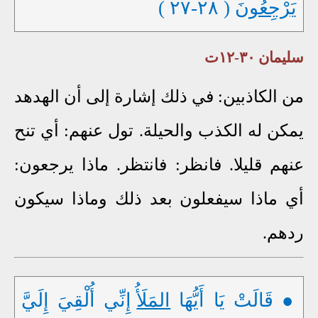
يَرْجِعُونَ
( ٢٨-٢٧ )
سليمان ٣٠-١٢ت
من الكاذبين: في ذلك إشارة إلى أن الهدهد
يمكن له الكذب والحيلة. تول عنهم: أي تنح
عنهم قليلا. فانظر: فانتظر. ماذا يرجعون:
أي ماذا سيفعلون بعد ذلك وماذا سيكون
ردهم.
● قَالَتْ يَا أَيُّهَا
المَلَأُ
إِنِّي أُلْقِيَ إِلَيَّ