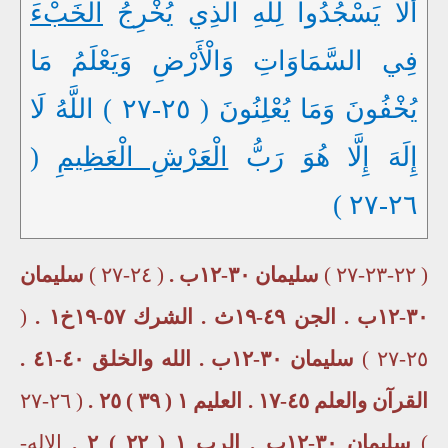
أَلَّا يَسْجُدُوا لِلَّهِ الَّذِي يُخْرِجُ
الْخَبْءَ
فِي السَّمَاوَاتِ وَالْأَرْضِ وَيَعْلَمُ مَا
يُخْفُونَ وَمَا يُعْلِنُونَ ( ٢٥-٢٧ ) اللَّهُ لَا
إِلَهَ إِلَّا هُوَ رَبُّ
الْعَرْشِ الْعَظِيمِ
(
٢٦-٢٧ )
( ٢٢-٢٣-٢٧ )
سليمان ٣٠-١٢ب .
( ٢٤-٢٧ )
سليمان
٣٠-١٢ب .
الجن ٤٩-١٩ث . الشرك ٥٧-١٩خ١ .
(
٢٥-٢٧ )
سليمان ٣٠-١٢ب .
الله والخلق ٤٠-٤١ .
القرآن والعلم ٤٥-١٧ . العليم ١ ( ٣٩ ) ٢٥ .
( ٢٦-٢٧
)
سليمان ٣٠-١٢ب .
الرب ١ ( ٢٢ ) ٢ .
الإله-