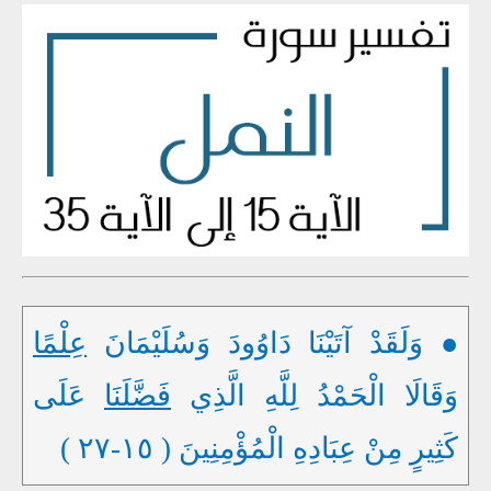
● وَلَقَدْ آتَيْنَا دَاوُودَ وَسُلَيْمَانَ
عِلْمًا
وَقَالَا الْحَمْدُ لِلَّهِ الَّذِي
فَضَّلَنَا
عَلَى
كَثِيرٍ مِنْ عِبَادِهِ الْمُؤْمِنِينَ ( ١٥-٢٧ )