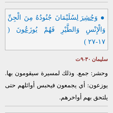
●
وَحُشِرَ
لِسُلَيْمَانَ جُنُودُهُ مِنَ الْجِنِّ
وَالْإِنْسِ وَالطَّيْرِ فَهُمْ
يُوزَعُونَ
(
١٧-٢٧ )
سليمان ٣٠-٩ت
وحشر: جمع. وذلك لمسيرة سيقومون بها.
يوزعون: أي يجمعون فيحبس أوائلهم حتى
يلتحق بهم أواخرهم.