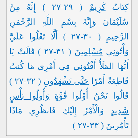
كِتَابٌ
كَرِيمٌ
( ٢٩-٢٧ ) إِنَّهُ مِنْ
سُلَيْمَانَ وَإِنَّهُ بِسْمِ اللَّهِ الرَّحْمَنِ
الرَّحِيمِ ( ٣٠-٢٧ ) أَلَّا تَعْلُوا عَلَيَّ
وَأْتُونِي
مُسْلِمِينَ
( ٣١-٢٧ ) قَالَتْ يَا
أَيُّهَا المَلَأُ أَفْتُونِي فِي أَمْرِي مَا كُنتُ
قَاطِعَةً أَمْرًا
حَتَّى تَشْهَدُونِ
( ٣٢-٢٧ )
قَالُوا نَحْنُ أُوْلُوا قُوَّةٍ
وَأُولُوا بَأْسٍ
شَدِيدٍ
وَالْأَمْرُ إِلَيْكِ فَانظُرِي مَاذَا
تَأْمُرِينَ ( ٣٣-٢٧ )