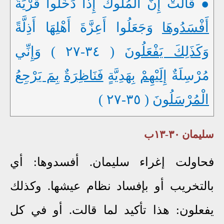
● قَالَتْ إِنَّ الْمُلُوكَ إِذَا دَخَلُوا قَرْيَةً
أَفْسَدُوهَا
وَجَعَلُوا أَعِزَّةَ أَهْلِهَا أَذِلَّةً
وَكَذَلِكَ يَفْعَلُونَ
( ٣٤-٢٧ ) وَإِنِّي
مُرْسِلَةٌ
إِلَيْهِمْ
بِهَدِيَّةٍ
فَنَاظِرَةٌ
بِمَ يَرْجِعُ
الْمُرْسَلُونَ
( ٣٥-٢٧ )
سليمان ٣٠-١٣ب
فحاولت إغراء سليمان. أفسدوها: أي
بالتخريب أو بإفساد نظام عيشها. وكذلك
يفعلون: هذا تأكيد لما قالت. أو في كل