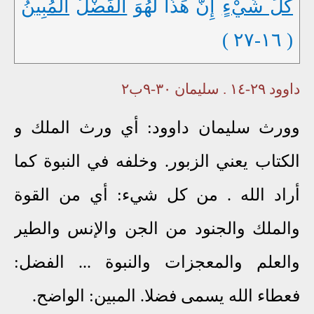
كُلِّ شَيْءٍ
إِنَّ هَذَا لَهُوَ
الْفَضْلُ
الْمُبِينُ
( ١٦-٢٧ )
داوود ٢٩-١٤ . سليمان ٣٠-٩ب٢
وورث سليمان داوود: أي ورث الملك و
الكتاب يعني الزبور. وخلفه في النبوة كما
أراد الله . من كل شيء: أي من القوة
والملك والجنود من الجن والإنس والطير
والعلم والمعجزات والنبوة ... الفضل:
فعطاء الله يسمى فضلا. المبين: الواضح.