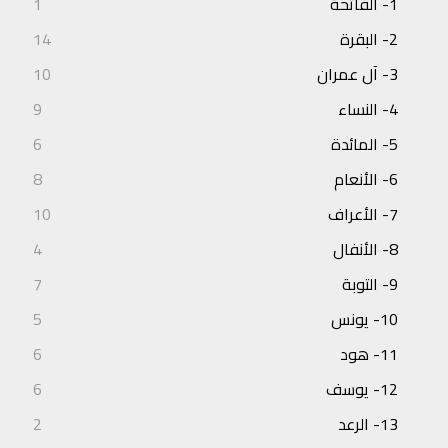
1- الفاتحة
1
2- البقرة
14
3- آل عمران
10
4- النساء
9
5- المائدة
6
6- الأنعام
8
7- الأعراف
10
8- الأنفال
4
9- التوبة
7
10- يونس
5
11- هود
6
12- يوسف
6
13- الرعد
2