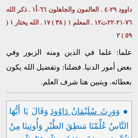
داوود ٢٩-٤ . العالمون والجاهلون ٦٦-أ١ . ذكر الله
٧٦-٢١-٢٢ت١٢ . المعلم ١ ( ٣٨ ) ١٧ . الله يختار ١ (
٥٩ ) ٢
علما: علما في الدين ومنه الزبور وفي
بعض أمور الدنيا. فضلنا: وتفضيل الله يكون
بعطائه. ويتبين هنا شرف العلم.
●
وَوَرِثَ سُلَيْمَانُ دَاوُودَ
وَقَالَ يَا أَيُّهَا
النَّاسُ عُلِّمْنَا مَنطِقَ الطَّيْرِ وَأُوتِينَا
مِنْ