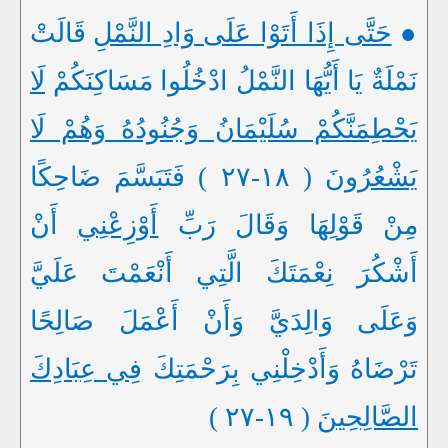
●
حَتَّى إِذَا أَتَوْا عَلَى وَادِ النَّمْلِ
قَالَتْ
نَمْلَةٌ يَا أَيُّهَا النَّمْلُ ادْخُلُوا مَسَاكِنَكُمْ
لَا
يَحْطِمَنَّكُمْ سُلَيْمَانُ وَجُنُودُهُ وَهُمْ لَا
يَشْعُرُونَ
( ١٨-٢٧ ) فَتَبَسَّمَ ضَاحِكًا
مِنْ قَوْلِهَا وَقَالَ رَبِّ
أَوْزِعْنِي
أَنْ
أَشْكُرَ نِعْمَتَكَ الَّتِي أَنْعَمْتَ عَلَيَّ
وَعَلَى وَالِدَيَّ وَأَنْ أَعْمَلَ صَالِحًا
تَرْضَاهُ وَأَدْخِلْنِي بِرَحْمَتِكَ
فِي عِبَادِكَ
الصَّالِحِينَ
( ١٩-٢٧ )