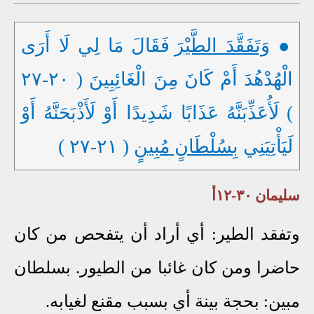
●
وَتَفَقَّدَ الطَّيْرَ
فَقَالَ مَا لِي لَا أَرَى
الْهُدْهُدَ أَمْ كَانَ مِنَ الْغَائِبِينَ ( ٢٠-٢٧
) لَأُعَذِّبَنَّهُ عَذَابًا شَدِيدًا أَوْ لَأَذْبَحَنَّهُ أَوْ
لَيَأْتِيَنِي
بِسُلْطَانٍ مُبِينٍ
( ٢١-٢٧ )
سليمان ٣٠-١٢أ
وتفقد الطير: أي أراد أن يتفحص من كان
حاضرا ومن كان غائبا من الطيور. بسلطان
مبين: بحجة بينة أي بسبب مقنع لغيابه.