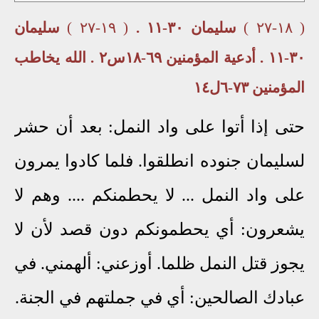
( ١٨-٢٧ )
سليمان ٣٠-١١ .
( ١٩-٢٧ )
سليمان
٣٠-١١ . أدعية المؤمنين ٦٩-١٨س٢ . الله يخاطب
المؤمنين ٧٣-٦ل١٤
حتى إذا أتوا على واد النمل: بعد أن حشر
لسليمان جنوده انطلقوا. فلما كادوا يمرون
على واد النمل ... لا يحطمنكم .... وهم لا
يشعرون: أي يحطمونكم دون قصد لأن لا
يجوز قتل النمل ظلما. أوزعني: ألهمني. في
عبادك الصالحين: أي في جملتهم في الجنة.