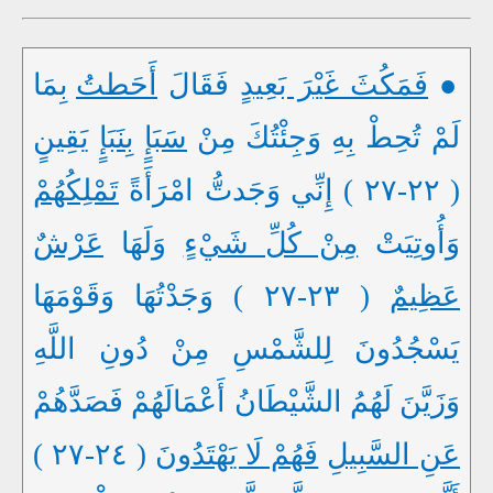
●
فَمَكُثَ غَيْرَ بَعِيدٍ
فَقَالَ
أَحَطتُ
بِمَا
لَمْ تُحِطْ بِهِ وَجِئْتُكَ مِنْ
سَبَإٍ
بِنَبَإٍ
يَقِينٍ
( ٢٢-٢٧ ) إِنِّي وَجَدتُّ امْرَأَةً
تَمْلِكُهُمْ
وَأُوتِيَتْ
مِنْ كُلِّ شَيْءٍ
وَلَهَا
عَرْشٌ
عَظِيمٌ
( ٢٣-٢٧ ) وَجَدْتُهَا وَقَوْمَهَا
يَسْجُدُونَ لِلشَّمْسِ مِنْ دُونِ اللَّهِ
وَزَيَّنَ لَهُمُ الشَّيْطَانُ أَعْمَالَهُمْ فَصَدَّهُمْ
عَنِ السَّبِيلِ
فَهُمْ لَا يَهْتَدُونَ
( ٢٤-٢٧ )