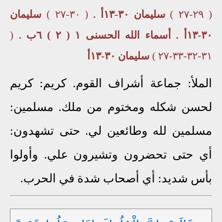
( ٢٩-٢٧ )
سليمان ٣٠-١٣أ .
( ٣٠-٢٧ )
سليمان
٣٠-١٣أ .
أسماء الله الحسنى ١ ( ٢ ) ٦ب .
(
٣١-٣٢-٣٣-٢٧ )
سليمان ٣٠-١٣أ
الملأ: جماعة أشراف القوم. كريم: كريم
لحسن شكله ومختوم من ملك. مسلمين:
مسلمين لله وطائعين لي. حتى تشهدون:
أي حتى تحضرون وتشيرون علي. وأولوا
بأس شديد: أي أصحاب شدة في الحرب.