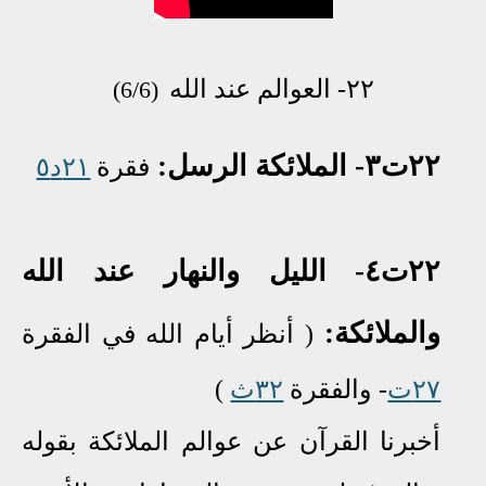
٢٢-
العوالم عند
الله
(6/6)
٢٢ت٣
- الملائكة الرسل:
فقرة
٢١د٥
٢٢ت٤-
الليل والنهار عند الله
والملائكة:
( أنظر أيام الله في الفقرة
٢٧ت
- والفقرة
٣٢ث
)
أخبرنا القرآن عن عوالم الملائكة بقوله