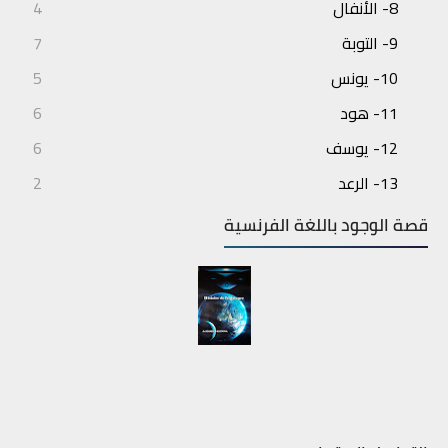
8- الأنفال
4
9- التوبة
7
10- يونس
5
11- هود
6
12- يوسف
6
13- الرعد
2
14- إبراهيم
3
قصة الوجود باللغة الفرنسية
15- الحجر
4
16- النحل
7
17- الإسراء
6
18- الكهف
6
19- مريم
5
20- طه
6