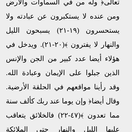
تعالى﴿ وله من في السماوات والأرض
ومن عنده لا يستكبرون عن عبادته ولا
يستحسرون (١٩-٢١) يسبحون الليل
والنهار لا يفترون ﴾(٢٠-٢١)
.
ويدخل في
هؤلاء أيضا عدد كبير من الجن والإنس
الذين جبلوا على الإيمان وعبادة الله.
وقد رأينا مواقعهم في الحلقة الأرضية.
وقال أيضا﴿ وإن يوما عند ربك كألف سنة
مما تعدون ﴾(٤٧-٢٢) فالخلائق يتعاقب
عليها الليل والنهار حتى الملائكة