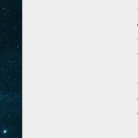
28- القصص
5
29- العنكبوت
4
30- الروم
3
31- لقمان
2
32- السجدة
2
33- الأحزاب
4
34- سبأ
3
35- فاطر
2
36- يس
4
37- الصافات
8
38- ص
5
39- الزمر
4
40- غافر
4