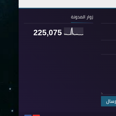
67- الملك
2
68- القلم
2
زوار المدونة
69- الحاقة
3
225,075
70- المعارج
3
71- نوح
2
72- الجن
2
73- المزمل
1
74- المدثر
2
75- القيامة
2
76- الإنسان
2
77- المرسلات
2
78- النبأ
2
79- النازعات
2