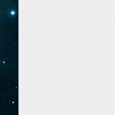
41- فصلت
3
42- الشورى
3
43- الزخرف
5
44- الدخان
3
45- الجاثية
2
46- الأحقاف
2
47- محمد
2
48- الفتح
2
49- الحجرات
1
50- ق
3
51- الذاريات
3
52- الطور
3
53- النجم
3