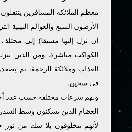
معظم الملائكة
المسافرين
يتنقلون 
الأرضون السبع والعوالم البينية الت
أن نزل إليها مسبقا) إلى مختلف 
الكواكب مباشرة. ومن الذين ينزل
العذاب وملائكة الرحمة، ثم يصعدو
في سجين
.
ولهم سرعات مختلفة حسب عدد أجنحته
العظام الذين يسكنون وسط السدرة 
لأنهم مخلوقون بلا شك من نور 