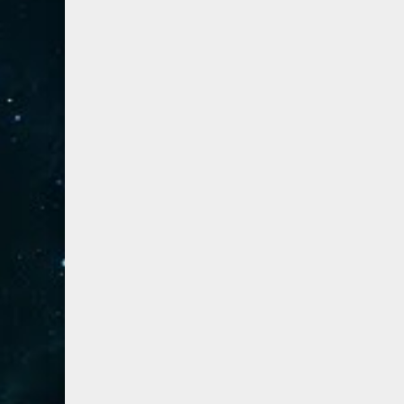
54- القمر
3
55- الرحمان
4
56- الواقعة
4
57- الحديد
2
58- المجادلة
2
59- الحشر
2
60- الممتحنة
2
61- الصف
1
62- الجمعة
1
63- المنافقون
1
64- التغابن
1
65- الطلاق
1
66- التحريم
1