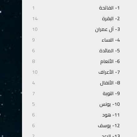
1- الفاتحة
1
2- البقرة
14
3- آل عمران
10
4- النساء
9
5- المائدة
6
6- الأنعام
8
7- الأعراف
10
8- الأنفال
4
9- التوبة
7
10- يونس
5
11- هود
6
12- يوسف
6
13- الرعد
2