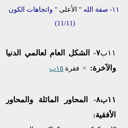
١١-
صفة الله
" الأعلى
"
واتجاهات
الكون
(11/11)
١١ب
٧
- الشكل
العام لعالمي الدنيا
والآخرة:
<
فقرة
١٥ب
١١ب٨-
المحاور المائلة والمحاور
الأفقية
: