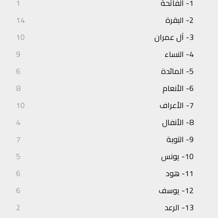
1- الفاتحة
1
2- البقرة
14
3- آل عمران
10
4- النساء
9
5- المائدة
6
6- الأنعام
8
7- الأعراف
10
8- الأنفال
4
9- التوبة
7
10- يونس
5
11- هود
6
12- يوسف
6
13- الرعد
2