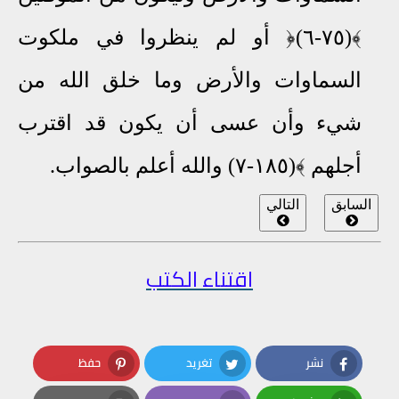
﴾(٧٥-٦)﴿ أو لم ينظروا في ملكوت
السماوات والأرض وما خلق الله من
شيء وأن عسى أن يكون قد اقترب
أجلهم ﴾(١٨٥-٧) والله أعلم بالصواب
.
السابق
التالي
اقتناء الكتب
نشر
تغريد
حفظ
Pinterest
Twitter
Facebook