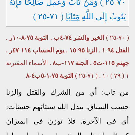
٧٠-٢٥ ) وَمَنْ تَابَ وَعَمِلَ صَالِحًا فَإِنَّهُ
يَتُوبُ إِلَى اللَّهِ
مَتَابًا
( ٧١-٢٥ )
( ٧٠-٢٥ )
الخير والشر ٧٤-٤ب . التوبة ٧٥-٨-١٠ر .
القتل ٩٤-١ . الزنا ٩٥-١٥ . يوم الحساب ١١٤-٤٧ر .
جهنم ١١٥-ت٥ . الجنة ١١٧-ب٨ .
الأسماء المقترنة
١ ( ٧٩ ) ١٠ . ( ٧١-٢٥ )
التوبة ٧٥-١-٥ب٤-٨
من تاب: أي من الشرك والقتل والزنا
حسب السياق. يبدل الله سيئاتهم حسنات:
أي في الآخرة. فلا توزن في الميزان