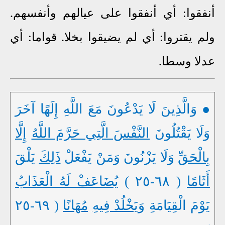
أنفقوا: أي أنفقوا على عيالهم وأنفسهم.
ولم يقتروا: أي لم يضيقوا بخلا. قواما: أي
عدلا وسطا.
● وَالَّذِينَ لَا يَدْعُونَ مَعَ اللَّهِ إِلَهًا آخَرَ
وَلَا يَقْتُلُونَ
النَّفْسَ الَّتِي حَرَّمَ اللَّهُ
إِلَّا
بِالْحَقِّ
وَلَا يَزْنُونَ وَمَنْ يَفْعَلْ
ذَلِكَ
يَلْقَ
أَثَامًا
( ٦٨-٢٥ )
يُضَاعَفْ لَهُ الْعَذَابُ
يَوْمَ الْقِيَامَةِ
وَيَخْلُدْ فِيهِ
مُهَانًا
( ٦٩-٢٥