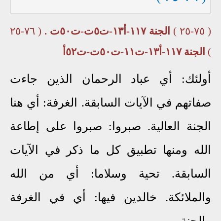
( ٧٥-٢٥ )
الجنة ١١٧-أ١٣-ت٥ت-ت٥٠ت .
( ٧٦-٢٥
)
الجنة ١١٧-أ١٣-ت١١-ت٥٠ت-ت٥٢أ
أولئك: أي عباد الرحمان الذين جاءت
صفاتهم في الآيات السابقة. الغرفة: أي هنا
الجنة العالية. صبروا: صبروا على إطاعة
الله ومنها تطبيق كل ما ذكر في الآيات
السابقة. تحية وسلاما: أي من الله
والملائكة. خالدين فيها: أي في الغرفة
والجنة.