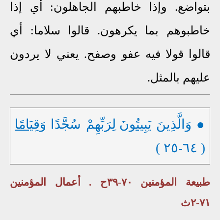
بتواضع. وإذا خاطبهم الجاهلون: أي إذا
خاطبوهم بما يكرهون. قالوا سلاما: أي
قالوا قولا فيه عفو وصفح. يعني لا يردون
عليهم بالمثل.
● وَالَّذِينَ
يَبِيتُونَ
لِرَبِّهِمْ سُجَّدًا
وَقِيَامًا
( ٦٤-٢٥ )
طبيعة المؤمنين ٧٠-٣٩ح . أعمال المؤمنين
٧١-٢ث