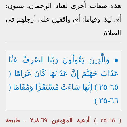
هذه صفات أخرى لعباد الرحمان. يبيتون:
أي ليلا. وقياما: أي واقفين على أرجلهم في
الصلاة.
● وَالَّذِينَ يَقُولُونَ رَبَّنَا اصْرِفْ عَنَّا
عَذَابَ جَهَنَّمَ إِنَّ عَذَابَهَا كَانَ
غَرَامًا
(
٦٥-٢٥ ) إِنَّهَا سَاءَتْ مُسْتَقَرًّا وَمُقَامًا (
٦٦-٢٥ )
( ٦٥-٢٥ )
أدعية المؤمنين ٦٩-٨د٢ . طبيعة