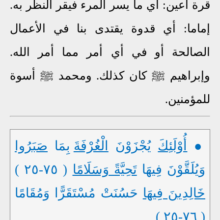
قرة أعين: أي ما يسر المرء فيقر النظر به.
إماما: أي قدوة يقتدى بنا في الأعمال
الصالحة أو في أي أمر مما أمر الله.
وإبراهيم ﷺ كان كذلك. ومحمد ﷺ أسوة
للمؤمنين.
●
أُوْلَئِكَ
يُجْزَوْنَ
الْغُرْفَةَ
بِمَا
صَبَرُوا
وَيُلَقَّوْنَ فِيهَا
تَحِيَّةً وَسَلَامًا
( ٧٥-٢٥ )
خَالِدِينَ فِيهَا
حَسُنَتْ مُسْتَقَرًّا وَمُقَامًا
( ٧٦-٢٥ )