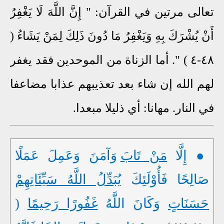
تعالى مرتين في القرآن: " إِنَّ اللَّهَ لَا يَغْفِرُ
أَنْ يُشْرَكَ بِهِ وَيَغْفِرُ مَا دُونَ ذَلِكَ لِمَنْ يَشَاءُ (
٤٨-٤ ) ". أما الزناة من الموحدين فقد يغفر
لهم الله إن شاء بعد تعذيبهم عذابا مضاعفا
في النار. مهانا: أي ذليلا مبعدا.
● إِلَّا
مَنْ تَابَ
وَآمَنَ وَعَمِلَ عَمَلًا
صَالِحًا فَأُوْلَئِكَ
يُبَدِّلُ اللَّهُ سَيِّئَاتِهِمْ
حَسَنَاتٍ
وَكَانَ اللَّهُ
غَفُورًا رَحِيمًا
(