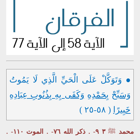
● وَتَوَكَّلْ عَلَى الْحَيِّ الَّذِي لَا يَمُوتُ
وَسَبِّحْ
بِحَمْدِهِ
وَكَفَى بِهِ بِذُنُوبِ عِبَادِهِ
خَبِيرًا
( ٥٨-٢٥ )
محمد
ﷺ
٣ ٩- . ذكر الله ٧٦- . الموت ١١٠- .