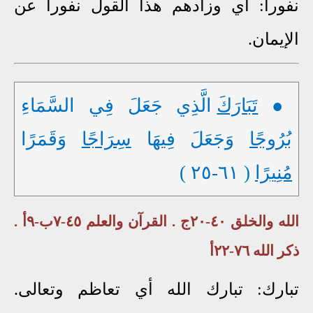
نفورا: أي وزادهم هذا القول نفورا عن
الإيمان.
●
تَبَارَكَ
الَّذِي جَعَلَ فِي السَّمَاءِ
بُرُوجًا
وَجَعَلَ فِيهَا
سِرَاجًا
وَقَمَرًا
مُنِيرًا
( ٦١-٢٥ )
الله والخلق ٤٠-٢٠ج . القرآن والعلم ٤٥-٧ب-٩أ .
ذكر الله ٧٦-٢٢أ
تبارك: تبارك الله أي تعاظم وتعالى.