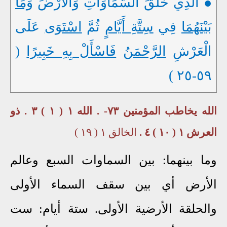
● الَّذِي خَلَقَ السَّمَاوَاتِ وَالْأَرْضَ
وَمَا
بَيْنَهُمَا
فِي
سِتَّةِ أَيَّامٍ
ثُمَّ
اسْتَوَى
عَلَى
الْعَرْشِ
الرَّحْمَنُ
فَاسْأَلْ بِهِ خَبِيرًا
(
٥٩-٢٥ )
الله يخاطب المؤمنين ٧٣- . الله ١ ( ١ ) ٣ . ذو
العرش ١ ( ١٠ ) ٤ .
الخالق ١ ( ١٩ )
وما بينهما: بين السماوات السبع وعالم
الأرض أي بين سقف السماء الأولى
والحلقة الأرضية الأولى. ستة أيام: ست