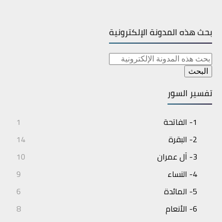
بحث هذه المدونة الإلكترونية
تفسير السور
1- الفاتحة
1
2- البقرة
14
3- آل عمران
10
4- النساء
9
5- المائدة
6
6- الأنعام
8