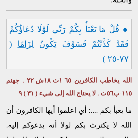
● قُلْ
مَا يَعْبَأُ بِكُمْ رَبِّي لَوْلَا دُعَاؤُكُمْ
فَقَدْ كَذَّبْتُمْ فَسَوْفَ يَكُونُ
لِزَامًا
(
٧٧-٢٥ )
الله يخاطب الكافرين ٦٥-١ث-١٨ش-٢٢ . جهنم
١١٥-ب٥٦ث . لا يحتاج الله إلى شيء ( ٣١ ) ٩
ما يعبأ بكم ....: أي اعلموا أيها الكافرون أن
الله لا يكترث بكم لولا أنه يدعوكم إليه.