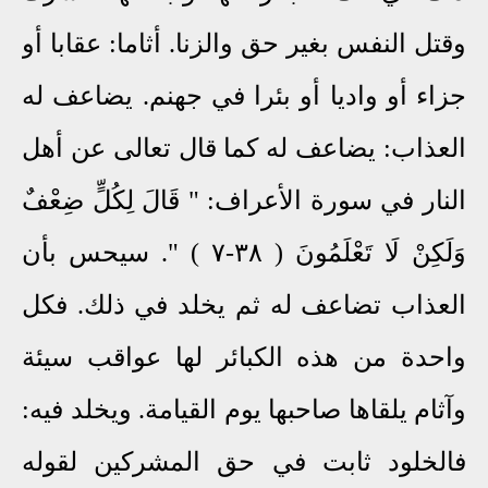
وقتل النفس بغير حق والزنا. أثاما: عقابا أو
جزاء أو واديا أو بئرا في جهنم. يضاعف له
العذاب: يضاعف له كما قال تعالى عن أهل
النار في سورة الأعراف: " قَالَ لِكُلٍّ ضِعْفٌ
وَلَكِنْ لَا تَعْلَمُونَ ( ٣٨-٧ ) ". سيحس بأن
العذاب تضاعف له ثم يخلد في ذلك. فكل
واحدة من هذه الكبائر لها عواقب سيئة
وآثام يلقاها صاحبها يوم القيامة. ويخلد فيه:
فالخلود ثابت في حق المشركين لقوله