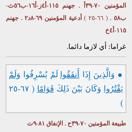
المؤمنين ٧٠-٣٩أ . جهنم ١١٥-أ٤ز-أ١٦-ب٥٦ث-
ب٥٨ .
( ٦٦-٢٥ )
أدعية المؤمنين ٦٩-٨د٢ . جهنم
١١٥-أ٤خ
غراما: أي لازما دائما.
● وَالَّذِينَ إِذَا
أَنفَقُوا
لَمْ يُسْرِفُوا
وَلَمْ
يَقْتُرُوا
وَكَانَ بَيْنَ ذَلِكَ
قَوَامًا
( ٦٧-٢٥
)
طبيعة المؤمنين ٧٠-٣٩ح . الإنفاق ٨١-٩ت