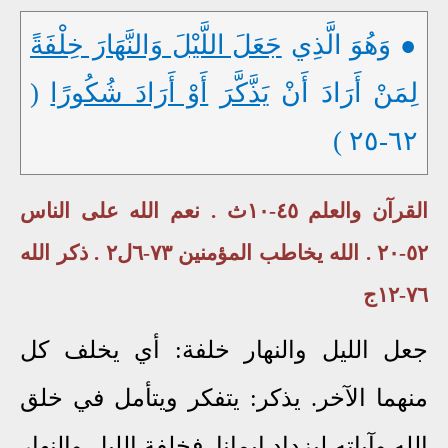
● وَهُوَ الَّذِي
جَعَلَ اللَّيْلَ وَالنَّهَارَ خِلْفَةً
لِمَنْ أَرَادَ أَنْ
يَذَّكَّرَ
أَوْ أَرَادَ شُكُورًا
(
٦٢-٢٥ )
القرآن والعلم ٤٥-١٠ث . نعم الله على الناس
٥٢-٢٠ . الله يخاطب المؤمنين ٧٣-٦ل٢ . ذكر الله
٧٦-١٢ج
جعل الليل والنهار خلفة: أي يخلف كل
منهما الآخر. يذكر: يتفكر ويتأمل في خلق
الله وآياته ليزداد إيمانا. فخلفة الليل والنهار