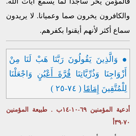
فالمؤمن يخر ساجدا لما يسمع آيات الله.
والكافرون يخرون صما وعميانا. لا يريدون
سماع أكثر لأنهم أيقنوا بكفرهم.
● وَالَّذِينَ يَقُولُونَ رَبَّنَا هَبْ لَنَا مِنْ
أَزْوَاجِنَا وَذُرِّيَّاتِنَا
قُرَّةَ أَعْيُنٍ
وَاجْعَلْنَا
لِلْمُتَّقِينَ
إِمَامًا
( ٧٤-٢٥ )
أدعية المؤمنين ٦٩-١٠-١٤ب . طبيعة المؤمنين
٧٠-٣٩أ