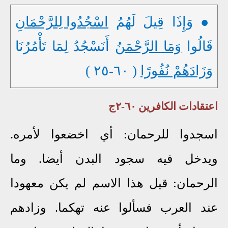
● وَإِذَا قِيلَ لَهُمُ
اسْجُدُوا لِلرَّحْمَانِ
قَالُوا
وَمَا الرَّحْمَنُ
أَنَسْجُدُ لِمَا تَأْمُرُنَا
وَزَادَهُمْ نُفُورًا
( ٦٠-٢٥ )
اعتقادات الكافرين ٦٠-٢ج
اسجدوا للرحمان: أي اخضعوا لأمره.
ويدخل فيه سجود البدن أيضا. وما
الرحمان: قيل هذا الاسم لم يكن معهودا
عند العرب فسألوا عنه تهكما. وزادهم