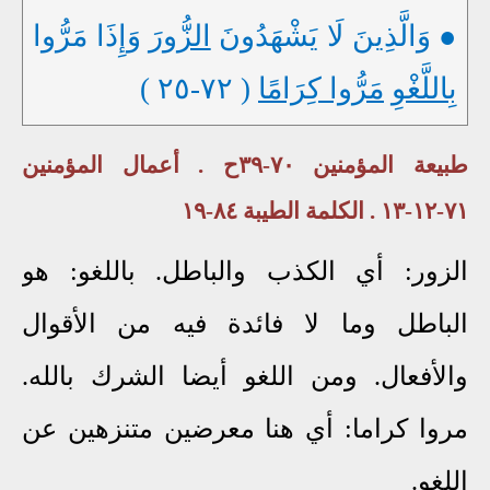
● وَالَّذِينَ لَا يَشْهَدُونَ
الزُّورَ
وَإِذَا مَرُّوا
بِاللَّغْوِ
مَرُّوا كِرَامًا
( ٧٢-٢٥ )
طبيعة المؤمنين ٧٠-٣٩ح . أعمال المؤمنين
٧١-١٢-١٣ . الكلمة الطيبة ٨٤-١٩
الزور: أي الكذب والباطل. باللغو: هو
الباطل وما لا فائدة فيه من الأقوال
والأفعال. ومن اللغو أيضا الشرك بالله.
مروا كراما: أي هنا معرضين متنزهين عن
اللغو.