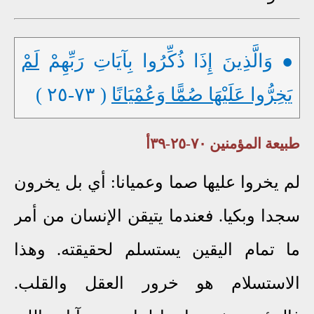
● وَالَّذِينَ إِذَا ذُكِّرُوا بِآيَاتِ رَبِّهِمْ
لَمْ
يَخِرُّوا عَلَيْهَا صُمًّا وَعُمْيَانًا
( ٧٣-٢٥ )
طبيعة المؤمنين ٧٠-٢٥-٣٩أ
لم يخروا عليها صما وعميانا: أي بل يخرون
سجدا وبكيا. فعندما يتيقن الإنسان من أمر
ما تمام اليقين يستسلم لحقيقته. وهذا
الاستسلام هو خرور العقل والقلب.