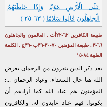
عَلَى الْأَرْضِ هَوْنًا
وَإِذَا خَاطَبَهُمُ
الْجَاهِلُونَ
قَالُوا سَلَامًا
( ٦٣-٢٥ )
طبيعة الكافرين ٦٢-٢٢أث . العالمون والجاهلون
٦٦-٣ . طبيعة المؤمنين ٧٠-٣٠-٣٩ب -٣٩ج . الكلمة
الطيبة ٨٤-١٥
بعد ذكر الذين ينفرون من الرحمان يعرض
الله هنا حال السعداء. وعباد الرحمان ...:
المؤمنون هم عباد الله كما أرادهم أن
يكونوا. فهم عباد عابدون له. والكافرون