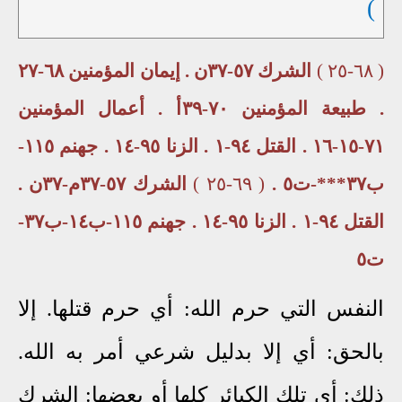
)
( ٦٨-٢٥ )
الشرك ٥٧-٣٧ن . إيمان المؤمنين ٦٨-٢٧
. طبيعة المؤمنين ٧٠-٣٩أ . أعمال المؤمنين
٧١-١٥-١٦ . القتل ٩٤-١ . الزنا ٩٥-١٤ . جهنم ١١٥-
ب٣٧***-ت٥ .
( ٦٩-٢٥ )
الشرك ٥٧-٣٧م-٣٧ن .
القتل ٩٤-١ . الزنا ٩٥-١٤ . جهنم ١١٥-ب١٤-ب٣٧-
ت٥
النفس التي حرم الله: أي حرم قتلها. إلا
بالحق: أي إلا بدليل شرعي أمر به الله.
ذلك: أي تلك الكبائر كلها أو بعضها: الشرك