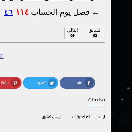
← فصل يوم الحساب
١١٤
-
٤٦
السابق
التالي
اق
نشر
تغريد
حفظ
terest
Twitter
Facebook
تعليقات
ليست هناك تعليقات
إرسال تعليق