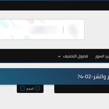
ر السور
فصول التصنيف
والشر-02-74
الحجم