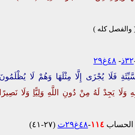
 والفصل كله )
٣٢ذ
-
٤٨غ٢٩
يِّئَةِ فَلَا يُجْزَى إِلَّا مِثْلَهَا وَهُمْ لَا يُظْلَمُونَ
ِ وَلَا يَجِدْ لَهُ مِنْ دُونِ اللَّهِ
وَلِيًّا
وَلَا نَصِيرًا
الحساب
١١٤
-
٤٨غ٢٩ت
(٢٧-٤١)