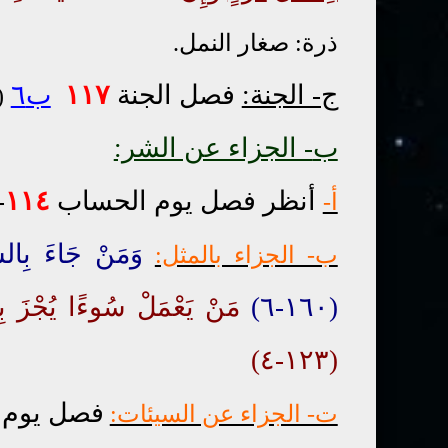
ذرة: صغار النمل.
ج- الجنة:
فصل الجنة
١١٧
ب٦
(
ب
- الجزاء عن الشر:
أنظر فصل يوم الحساب
١١٤
-
أ-
وَمَنْ جَاءَ بِالسَّ
ب- الجزاء بالمثل:
(١٦٠-٦)
مَنْ يَعْمَلْ سُوءًا يُجْزَ بِه
(١٢٣-٤)
فصل يوم 
ت- الجزاء عن السيئات: