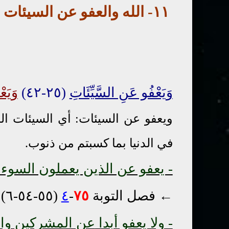
١١
- الله والعفو عن السيئات
←
وَيَعْفُو عَنِ السَّيِّئَاتِ
(٢٥-٤٢)
وَيَع
ويعفو عن السيئات: أي السيئات المت
في الدنيا بما كسبتم من ذنوب.
- يعفو عن الذين يعملون السوء ب
← فصل التوبة
٧٥
-
٤
(٥٥-٥٤-٦)
- ولا يعفو
أبدا
عن المشركين وال