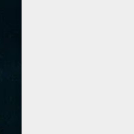
67- الملك
2
68- القلم
2
69- الحاقة
3
70- المعارج
3
71- نوح
2
72- الجن
2
73- المزمل
1
74- المدثر
2
75- القيامة
2
76- الإنسان
2
77- المرسلات
2
78- النبأ
2
79- النازعات
2