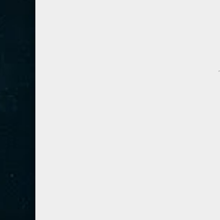
54- القمر
3
55- الرحمان
4
56- الواقعة
4
57- الحديد
2
58- المجادلة
2
59- الحشر
2
60- الممتحنة
2
61- الصف
1
62- الجمعة
1
63- المنافقون
1
64- التغابن
1
65- الطلاق
1
66- التحريم
1