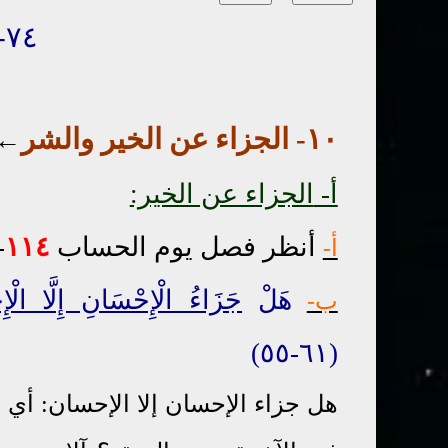
٧٤- الخير والشر
١٠- الجزاء عن الخير والشر
←
أ-
الجزاء عن الخير:
أنظر فصل يوم الحساب
١١٤
-
أ-
هَلْ
جَزَاءُ الْإِحْسَانِ إِلَّا الْإ
ب-
(٦١-٥٥)
هل جزاء الإحسان إلا الإحسان: أي 