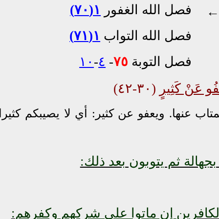
فصل الله الغفور
١(٧٠)
فصل الله التواب
١(٧١)
فصل التوبة
٧٥
-
٤
-
١٠
ْفُو عَنْ كَثِيرٍ
(٣٠-٤٢)
اب عنها. ويعفو عن كثير: أي لا يصيبكم كثيرا
جهالة ثم يتوبون بعد ذلك:
كافرين
إن ماتوا على شركهم وكفرهم
: