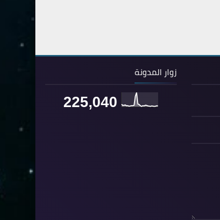
80- عبس
2
81- التكوير
2
82- الانفطار
1
83- المطففين
2
زوار المدونة
84- الانشقاق
1
225,040
85- البروج
1
86- الطارق
1
87- الأعلى
1
88- الغاشية
1
89- الفجر
2
90- البلد
1
91- الشمس
1