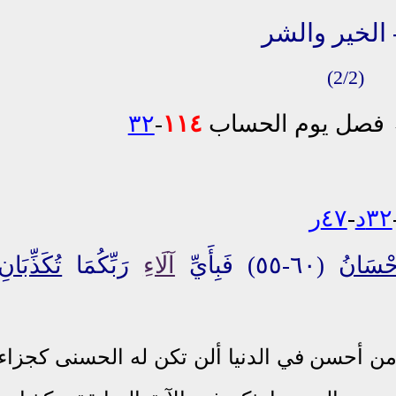
(2/2)
فصل يوم الحساب
١١٤
-
٣٢
٣٢د
-
٤٧ر
ِحْسَانُ
(٦٠-٥٥) فَبِأَيِّ
آلَاءِ
رَبِّكُمَا
تُكَذِّبَانِ
من أحسن في الدنيا ألن تكن له الحسنى كجزاء