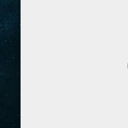
41- فصلت
3
42- الشورى
3
43- الزخرف
5
44- الدخان
3
45- الجاثية
2
46- الأحقاف
2
47- محمد
2
48- الفتح
2
49- الحجرات
1
50- ق
3
51- الذاريات
3
52- الطور
3
53- النجم
3