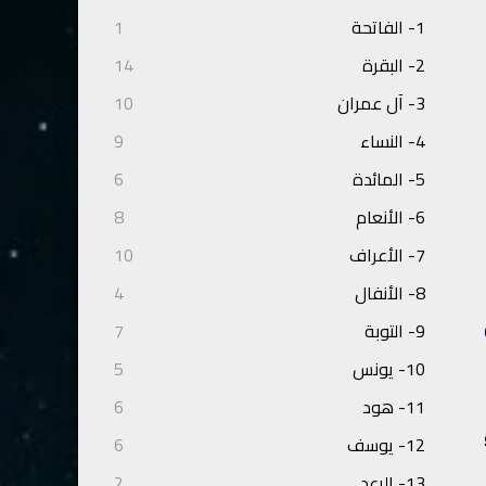
1- الفاتحة
1
2- البقرة
14
3- آل عمران
10
4- النساء
9
5- المائدة
6
6- الأنعام
8
7- الأعراف
10
8- الأنفال
4
9- التوبة
7
10- يونس
5
11- هود
6
12- يوسف
6
13- الرعد
2