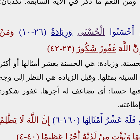
 ومن النعم ما ذكر في الآية السابقة. تكذبان:
نَ أَحْسَنُوا
الْحُسْنَى
وَزِيَادَةٌ
(٢٦-١٠)
وَمَنْ
نَّ اللَّهَ
غَفُورٌ شَكُورٌ
(٢٣-٤٢)
حسنة. وزيادة: هي
الحسنة بعشر أمثالها أو
أكثر
ن السيئة بمثلها. وقيل الزيادة هي النظر إلى وجه
فيها حسنا: أي نضاعف له أجرها. غفور شكور:
إطاعته.
َهُ عَشْرُ أَمْثَالِهَا (١٦٠-٦)
إِنَّ اللَّهَ لَا يَظْلِمُ
 وَيُؤْتِ مِنْ لَدُنْهُ أَجْرًا عَظِيمًا (٤٠-٤)