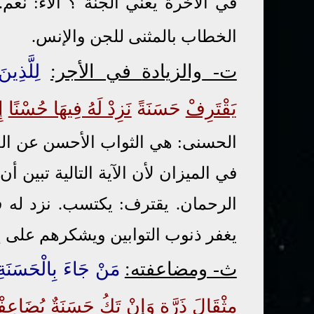
في الآخرة يعني الجنة ؟ آلاء: نعم.
الخطاب بالمثنى للجن والإنس.
ت-
والزيادة
في الأجر:
لِلَّذِي
يَقْتَرِفْ
حَسَنَةً
نَزِدْ لَهُ فِيهَا حُسْنًا
إِ
الحسنى: هي الثواب الأحسن عن ال
في الميزان لأن الآية التالية تبين أ
الرحمان. يقترف: يكتسب.
نزد له 
يغفر ذنوب التوابين ويشكرهم على 
ث- ومضاعفته:
مَنْ جَاءَ بِالْحَسَنَةِ فَل
مِثْقَالَ
ذَرَّةٍ
وَإِنْ تَكُ حَسَنَةٌ يُضَاعِفْهَا