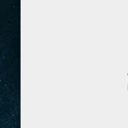
28- القصص
5
29- العنكبوت
4
30- الروم
3
31- لقمان
2
32- السجدة
2
33- الأحزاب
4
34- سبأ
3
35- فاطر
2
36- يس
4
37- الصافات
8
38- ص
5
39- الزمر
4
40- غافر
4