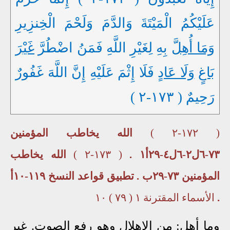
عَلَيْكُمُ الْمَيْتَةَ وَالدَّمَ وَلَحْمَ الْخِنزِيرِ
وَمَا أُهِلَّ
بِهِ لِغَيْرِ اللَّهِ فَمَنُ اضْطُرَّ
غَيْرَ
بَاغٍ
وَلَا عَادٍ
فَلَا إِثْمَ عَلَيْهِ إِنَّ اللَّهَ غَفُورٌ
رَحِيمٌ ( ١٧٣-٢ )
( ١٧٢-٢ )
الله يخاطب المؤمنين
٧٣-٦ل٢-٦ل٤-٢٩أ١ .
( ١٧٣-٢ )
الله يخاطب
المؤمنين ٧٣-٢٩ب . تطبيق قواعد النسخ ١١٩-١٠أ
.
الأسماء المقترنة ١ ( ٧٩ ) ١٠
وما أهل: من الإهلال وهو رفع الصوت. غير