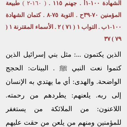
الشهادة ١٠٠-١أ . جهنم ١١٥ .
( ١٦٠-٢ )
طبيعة
المؤمنين ٧٠-٣٩ح . التوبة ٧٥-٨ . كتمان الشهادة
١٠٠-١ب . التواب ١ ( ٧١ ) ٢ . الأسماء المقترنة ١ (
٧٩ ) ٣٧
الذين يكتمون ...: مثل بني إسرائيل الذين
كتموا نعت النبي ﷺ . البينات: الحجج
الواضحة. والهدى: أي ما يهتدي به الإنسان
إلى ربه. يلعنهم: يطردهم من رحمته.
اللاعنون: من الملائكة من يستغفر
للمؤمنين ومنهم من يلعن من حقت عليهم