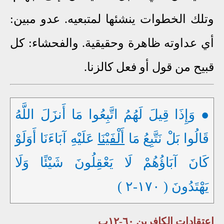
وتلك الخطوات ينشئها لمتبعيه. عدو مبين:
أي عداوته ظاهرة وحقيقية. والفحشاء: كل
قبيح من قول أو فعل كالزنا.
● وَإِذَا قِيلَ لَهُمُ اتَّبِعُوا مَا أَنزَلَ اللَّهُ
قَالُوا بَلْ نَتَّبِعُ مَا
أَلْفَيْنَا
عَلَيْهِ آبَاءَنَا أَوَلَوْ
كَانَ آبَاؤُهُمْ لَا يَعْقِلُونَ شَيْئًا وَلَا
يَهْتَدُونَ ( ١٧٠-٢ )
اعتقادات الكافرين ٦٠-١٢ب