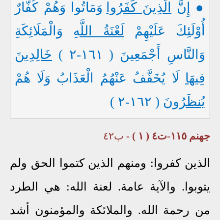
● إِنَّ
الَّذِينَ كَفَرُوا
وَمَاتُوا وَهُمْ كُفَّارٌ
أُوْلَئِكَ عَلَيْهِمْ
لَعْنَةُ اللَّهِ
وَالْمَلَائِكَةِ
وَالنَّاسِ أَجْمَعِينَ ( ١٦١-٢ )
خَالِدِينَ
فِيهَا
لَا يُخَفَّفُ عَنْهُمُ الْعَذَابُ وَلَا هُمْ
يُنظَرُونَ
( ١٦٢-٢ )
جهنم ١١٥-ت٤ ( ١ ) -
ب٤٢
الذين كفروا: ومنهم الذين كتموا الحق ولم
يتوبوا. والآية عامة. لعنة الله: هي الطرد
من رحمة الله. والملائكة والمؤمنون أشد