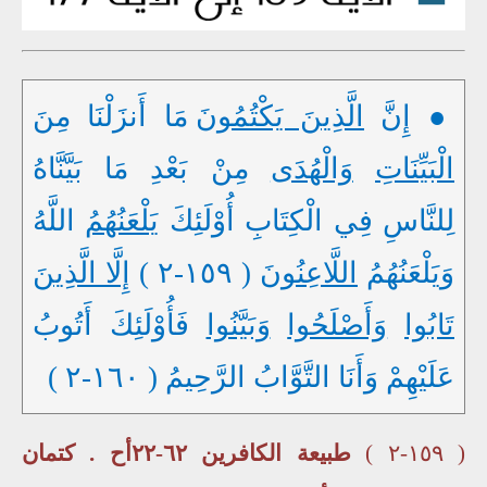
● إِنَّ
الَّذِينَ يَكْتُمُونَ
مَا أَنزَلْنَا مِنَ
الْبَيِّنَاتِ
وَالْهُدَى
مِنْ بَعْدِ مَا بَيَّنَّاهُ
لِلنَّاسِ فِي الْكِتَابِ أُوْلَئِكَ
يَلْعَنُهُمُ
اللَّهُ
وَيَلْعَنُهُمُ
اللَّاعِنُونَ
( ١٥٩-٢ )
إِلَّا الَّذِينَ
تَابُوا
وَأَصْلَحُوا
وَبَيَّنُوا
فَأُوْلَئِكَ أَتُوبُ
عَلَيْهِمْ وَأَنَا التَّوَّابُ الرَّحِيمُ ( ١٦٠-٢ )
( ١٥٩-٢ )
طبيعة الكافرين ٦٢-٢٢أح . كتمان