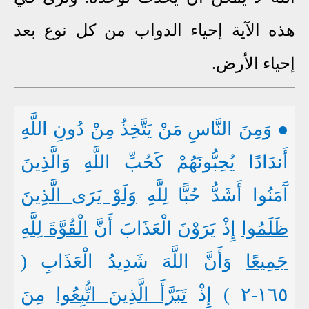
هذه الآية إحياء الدواب من كل نوع بعد
إحياء الأرض.
● وَمِنَ النَّاسِ مَنْ يَتَّخِذُ مِنْ دُونِ اللَّهِ
أَندَادًا يُحِبُّونَهُمْ كَحُبِّ اللَّهِ وَالَّذِينَ
آَمَنُوا أَشَدُّ حُبًّا لِلَّهِ
وَلَوْ يَرَى الَّذِينَ
ظَلَمُوا
إِذْ يَرَوْنَ الْعَذَابَ أَنَّ
الْقُوَّةَ لِلَّهِ
جَمِيعًا
وَأَنَّ اللَّهَ شَدِيدُ الْعَذَابِ (
١٦٥-٢ ) إِذْ
تَبَرَّأَ الَّذِينَ اتُّبِعُوا
مِنَ