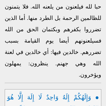
حبا لله فيلعنون من يلعنه الله. فلا يتمنون
للظالمين الرحمة بل الطرد منها. أما الذين
تضرروا بكفرهم وبكتمان الحق من الله
فسيلعنونهم أيضا يوم القيامة بسبب
تضررهم. خالدين فيها: أي خالدين في لعنة
الله وهي جهنم. ينظرون: يمهلون
ويؤخرون.
● وَإِلَهُكُمْ إِلَهٌ وَاحِدٌ لَا إِلَهَ إِلَّا هُوَ