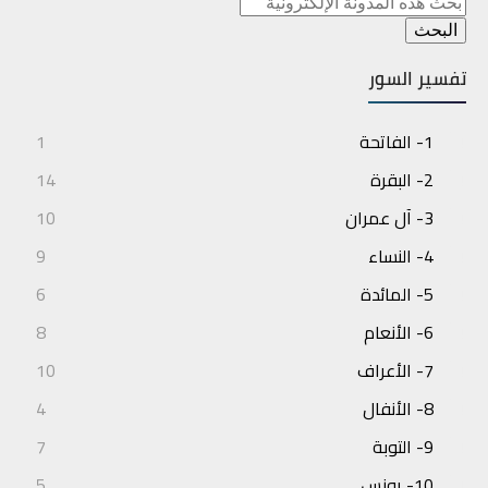
تفسير السور
1- الفاتحة
1
2- البقرة
14
3- آل عمران
10
4- النساء
9
5- المائدة
6
6- الأنعام
8
7- الأعراف
10
8- الأنفال
4
9- التوبة
7
10- يونس
5