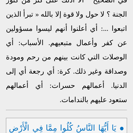
الجنة ؟ لا حول ولا قوة إلا بالله « تبرأ الذين
اتبعوا ...: أي أعلنوا أنهم ليسوا مسؤولين
عن كفر وأعمال متبعيهم. الأسباب: أي
الوصلات التي كانت بينهم من رحم ومودة
وصداقة وغير ذلك. كرة: أي رجعة أي إلى
الدنيا. أعمالهم حسرات: أي أعمالهم
ستعود عليهم بالندامات.
● يَا أَيُّهَا النَّاسُ كُلُوا مِمَّا فِي الْأَرْضِ