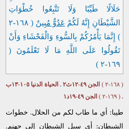
حَلَالًا طَيِّبًا وَلَا تَتَّبِعُوا خُطْوَاتِ
الشَّيْطَانِ إِنَّهُ لَكُمْ
عَدُوٌّ مُبِينٌ
( ١٦٨-٢
) إِنَّمَا يَأْمُرُكُمْ بِالسُّوءِ وَالْفَحْشَاءِ وَأَنْ
تَقُولُوا عَلَى اللَّهِ مَا لَا تَعْلَمُونَ (
١٦٩-٢ )
( ١٦٨-٢ )
الجن ٤٩-١٢ث٢ . الحياة الدنيا ١٠٥-١٣ب
.
( ١٦٩-٢ )
الجن ٤٩-١٩د١
طيبا: أي ما طاب لكم من الحلال. خطوات
الشيطان: أي سبل الشيطان إلى جهنم.