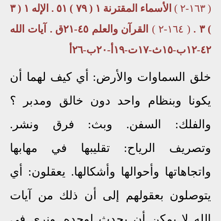
( ١٦٣-٢ )
الأسماء المقترنة ١ ( ٧٩ ) ٥١ . الإله ١ ( ٣
) ٣ .
( ١٦٤-٢ )
القرآن والعلم ٤٥-٢١ق . آيات الله
٤٢-١٢ب-١٥ث-١٧ت-١٩أ-٢٠ب-٢٦أ
خلق السماوات والأرض: أي كيف لهما أن
يكونا وبنظام واحد دون خالق ومدبر ؟
والفلك: السفن. وبث: فرق ونشر.
وتصريف الرياح: تقليبها في مهابها
واتجاهاتها وأحوالها وأشكالها. يعقلون: أي
يتوصلون بعقولهم إلى أن ذلك من آيات
الله لا يمكن أن يحدث لوحده. ونرى في