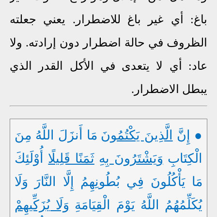
باغ: أي غير باغ للاضطرار. يعني جعلته
الظروف في حالة اضطرار دون إرادته. ولا
عاد: أي لا يتعدى في الأكل القدر الذي
يبطل الاضطرار.
● إِنَّ
الَّذِينَ يَكْتُمُونَ
مَا أَنزَلَ اللَّهُ مِنَ
الْكِتَابِ
وَيَشْتَرُونَ بِهِ
ثَمَنًا قَلِيلًا
أُوْلَئِكَ
مَا يَأْكُلُونَ فِي بُطُونِهِمُ إِلَّا النَّارَ وَلَا
يُكَلِّمُهُمُ اللَّهُ يَوْمَ الْقِيَامَةِ
وَلَا
يُزَكِّيهِمْ