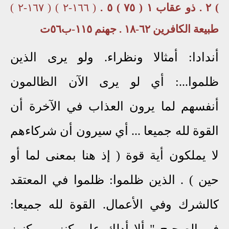
) ٢ . ذو عقاب ١ ( ٧٥ ) ٥ .
( ١٦٦-٢ ) ( ١٦٧-٢ )
طبيعة الكافرين ٦٢-١٨ . جهنم ١١٥-ب٥٦ت
أندادا: أمثالا ونظراء. ولو يرى الذين
ظلموا...: أي لو يرى الآن الظالمون
أنفسهم لما يرون العذاب في الآخرة أن
القوة لله جميعا ... أي سيرون أن شركاءهم
لا يملكون أية قوة ( إذ هنا بمعنى لما أو
حين ) . الذين ظلموا: ظلموا في المعتقد
كالشرك وفي الأعمال. القوة لله جميعا:
في الصحيح " ألا أدلك على كنز من كنوز