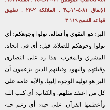
الإنفاق ٨١-٤-١١ب٣ . الملائكة ٢-٢٣ . تطبيق
قواعد النسخ ١١٩-٣
البر: هو التقوى وأعماله. تولوا وجوهكم: أي
تولوا وجوهكم للصلاة. قبل: أي في اتجاه.
المشرق والمغرب: هذا رد على النصارى
وقبلتهم واليهود وقبلتهم الذين يزعمون أن
البر هو تولية الوجوه إليها. والآية عامة على
كل من اعتقد مثلهم. والكتاب: أي كتب الله
وأعظمها القرآن. على حبه: أي رغم حبه