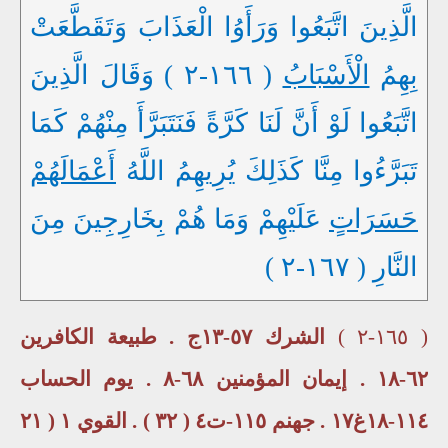
الَّذِينَ اتَّبَعُوا وَرَأَوُا الْعَذَابَ وَتَقَطَّعَتْ
بِهِمُ
الْأَسْبَابُ
( ١٦٦-٢ ) وَقَالَ الَّذِينَ
اتَّبَعُوا لَوْ أَنَّ لَنَا كَرَّةً فَنَتَبَرَّأَ مِنْهُمْ كَمَا
تَبَرَّءُوا مِنَّا كَذَلِكَ يُرِيهِمُ اللَّهُ
أَعْمَالَهُمْ
حَسَرَاتٍ
عَلَيْهِمْ وَمَا هُمْ بِخَارِجِينَ مِنَ
النَّارِ ( ١٦٧-٢ )
( ١٦٥-٢ )
الشرك ٥٧-١٣ج . طبيعة الكافرين
٦٢-١٨ . إيمان المؤمنين ٦٨-٨ . يوم الحساب
١١٤-١٨غ١٧ . جهنم ١١٥-ت٤ ( ٣٢ ) . القوي ١ ( ٢١