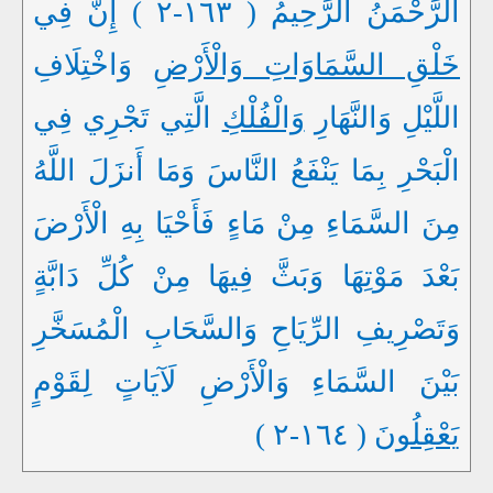
الرَّحْمَنُ الرَّحِيمُ ( ١٦٣-٢ ) إِنَّ فِي
خَلْقِ السَّمَاوَاتِ وَالْأَرْضِ
وَاخْتِلَافِ
اللَّيْلِ وَالنَّهَارِ
وَالْفُلْكِ
الَّتِي تَجْرِي فِي
الْبَحْرِ بِمَا يَنْفَعُ النَّاسَ وَمَا أَنزَلَ اللَّهُ
مِنَ السَّمَاءِ مِنْ مَاءٍ فَأَحْيَا بِهِ الْأَرْضَ
بَعْدَ مَوْتِهَا وَبَثَّ فِيهَا مِنْ كُلِّ دَابَّةٍ
وَتَصْرِيفِ الرِّيَاحِ وَالسَّحَابِ الْمُسَخَّرِ
بَيْنَ السَّمَاءِ وَالْأَرْضِ لَآيَاتٍ لِقَوْمٍ
يَعْقِلُونَ
( ١٦٤-٢ )