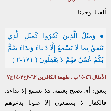
ألفينا: وجدنا.
● وَمَثَلُ الَّذِينَ كَفَرُوا كَمَثَلِ الَّذِي
يَنْعِقُ
بِمَا لَا يَسْمَعُ إِلَّا دُعَاءً وَنِدَاءً صُمٌّ
بُكْمٌ عُمْيٌ فَهُمْ لَا يَعْقِلُونَ ( ١٧١-٢ )
الأمثال ٤٦-١٥ب . طبيعة الكافرين ٦٢-٣خ٢-١٤ج٧
ينعق: أي يصيح بغنمه. فلا تسمع إلا نداءه.
فالكفار لا يسمعون إلا صوتا يدعوهم