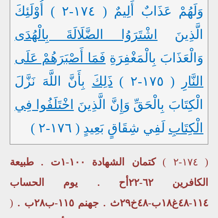
وَلَهُمْ عَذَابٌ أَلِيمٌ ( ١٧٤-٢ ) أُوْلَئِكَ
الَّذِينَ
اشْتَرَوُا الضَّلَالَةَ بِالْهُدَى
وَالْعَذَابَ بِالْمَغْفِرَةِ
فَمَا أَصْبَرَهُمْ عَلَى
النَّارِ
( ١٧٥-٢ )
ذَلِكَ
بِأَنَّ اللَّهَ نَزَّلَ
الْكِتَابَ بِالْحَقِّ وَإِنَّ الَّذِينَ
اخْتَلَفُوا فِي
الْكِتَابِ
لَفِي شِقَاقٍ بَعِيدٍ ( ١٧٦-٢ )
( ١٧٤-٢ )
كتمان الشهادة ١٠٠-١ت . طبيعة
الكافرين ٦٢-٢٢أح . يوم الحساب
١١٤-٤٨غ١٨ب-٤٨خ٢٩ث . جهنم ١١٥-ب٢٨ب .
(