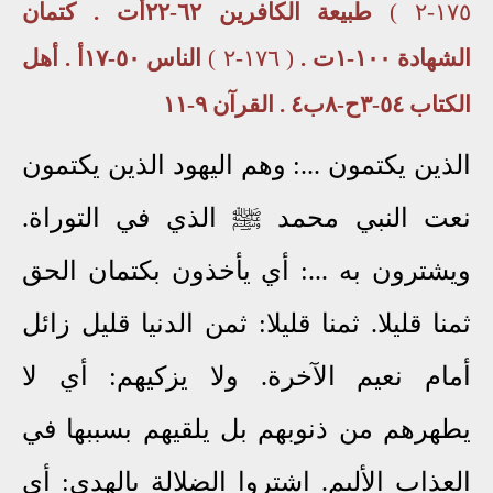
١٧٥-٢ )
طبيعة الكافرين ٦٢-٢٢أت . كتمان
الشهادة ١٠٠-١ت .
( ١٧٦-٢ )
الناس ٥٠-١٧أ . أهل
الكتاب ٥٤-٣ح-٨ب٤ . القرآن ٩-١١
الذين يكتمون ...: وهم اليهود الذين يكتمون
نعت النبي محمد ﷺ الذي في التوراة.
ويشترون به ...: أي يأخذون بكتمان الحق
ثمنا قليلا. ثمنا قليلا: ثمن الدنيا قليل زائل
أمام نعيم الآخرة. ولا يزكيهم: أي لا
يطهرهم من ذنوبهم بل يلقيهم بسببها في
العذاب الأليم. اشتروا الضلالة بالهدى: أي