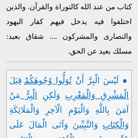
كتاب من عند الله كالتوراة والقرآن. والذين
اختلفوا فيه يدخل فيهم كفار اليهود
والنصارى والمشركون .... شقاق بعيد:
مسلك بعيد عن الحق.
● لَيْسَ الْبِرَّ أَنْ
تُوَلُّوا وُجُوهَكُمْ
قِبَلَ
الْمَشْرِقِ وَالْمَغْرِبِ
وَلَكِنِ
الْبِرُّ
مَنْ
آمَنَ بِاللَّهِ وَالْيَوْمِ الْآخِرِ وَالْمَلَائِكَةِ
وَالْكِتَابِ
وَالنَّبِيِّينَ وَآتَى الْمَالَ عَلَى