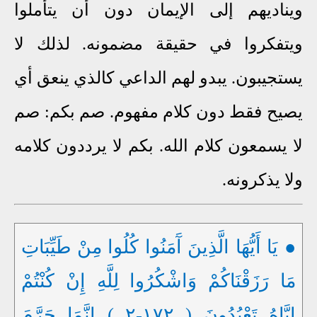
ويناديهم إلى الإيمان دون أن يتأملوا
ويتفكروا في حقيقة مضمونه. لذلك لا
يستجيبون. يبدو لهم الداعي كالذي ينعق أي
يصيح فقط دون كلام مفهوم. صم بكم: صم
لا يسمعون كلام الله. بكم لا يرددون كلامه
ولا يذكرونه.
● يَا أَيُّهَا الَّذِينَ آَمَنُوا كُلُوا مِنْ طَيِّبَاتِ
مَا رَزَقْنَاكُمْ وَاشْكُرُوا لِلَّهِ إِنْ كُنْتُمْ
إِيَّاهُ تَعْبُدُونَ ( ١٧٢-٢ ) إِنَّمَا حَرَّمَ