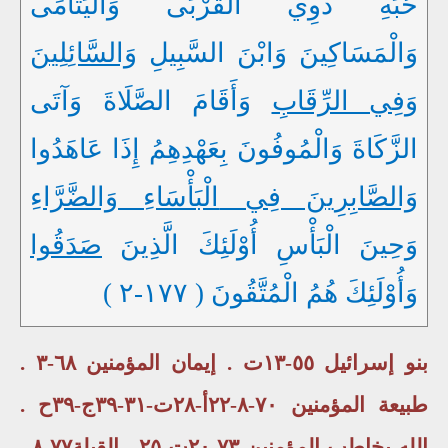
حُبِّهِ ذَوِي الْقُرْبَى وَالْيَتَامَى
وَالْمَسَاكِينَ وَابْنَ السَّبِيلِ
وَالسَّائِلِينَ
وَفِي الرِّقَابِ
وَأَقَامَ الصَّلَاةَ وَآتَى
الزَّكَاةَ وَالْمُوفُونَ بِعَهْدِهِمُ إِذَا عَاهَدُوا
وَالصَّابِرِينَ فِي
الْبَأْسَاءِ وَالضَّرَّاءِ
وَحِينَ الْبَأْسِ أُوْلَئِكَ الَّذِينَ
صَدَقُوا
وَأُوْلَئِكَ هُمُ الْمُتَّقُونَ ( ١٧٧-٢ )
بنو إسرائيل ٥٥-١٣ت . إيمان المؤمنين ٦٨-٣ .
طبيعة المؤمنين ٧٠-٨-٢٢أ-٢٨ت-٣١-٣٩ج-٣٩ح .
الله يخاطب المؤمنين ٧٣-٢٠ت-٢٥ . القبلة٧٧-٨ .