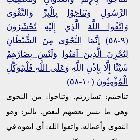
الرَّسُولِ
وَتَنَاجَوْا
بِالْبِرِّ
وَالتَّقْوَى
وَاتَّقُوا اللَّهَ
الَّذِي إِلَيْهِ
تُحْشَرُونَ
(٩-٥٨) إِنَّمَا
النَّجْوَى
مِنَ الشَّيْطَانِ
لِيُحْزِنَ الَّذِينَ آمَنُوا
وَلَيْسَ بِضَارِّهِمْ
شَيْئًا إِلَّا بِإِذْنِ اللَّهِ وَ
عَلَى اللَّهِ فَلْيَتَوَكَّلِ
الْمُؤْمِنُونَ
(١٠-٥٨)
تناجيتم: تساررتم. وتناجوا: من النجوى
وهي ما يسر بعضهم لبعض. بالبر: وهو
التقوى وأعماله. واتقوا الله: أي اتقوه في