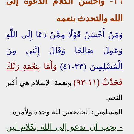
١٦
- وأحسن الكلام الدعوة إلى
الله والتحدث بنعمه
وَمَنْ أَحْسَنُ قَوْلًا مِمَّنْ دَعَا إِلَى اللَّهِ
وَعَمِلَ صَالِحًا وَقَالَ إِنَّنِي مِنَ
الْمُسْلِمِينَ
(٣٣-٤١)
وَأَمَّا
بِنِعْمَةِ رَبِّكَ
فَحَدِّثْ (١١-٩٣)
ونعمة الإسلام هي أكبر
النعم.
المسلمين: الخاضعين لله وحده ولأمره.
- يجب أن ندعو إلى الله بكلام لين