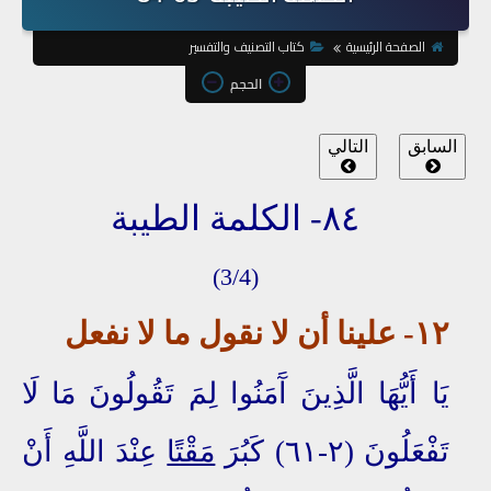
الصفحة الرئيسية
كتاب التصنيف والتفسير
الحجم
السابق
التالي
٨٤- الكلمة الطيبة
(3/4)
١٢- علينا أن لا نقول ما
لا نفعل
يَا أَيُّهَا الَّذِينَ آَمَنُوا لِمَ تَقُولُونَ مَا لَا
تَفْعَلُونَ (٢-٦١) كَبُرَ
مَقْتًا
عِنْدَ اللَّهِ أَنْ