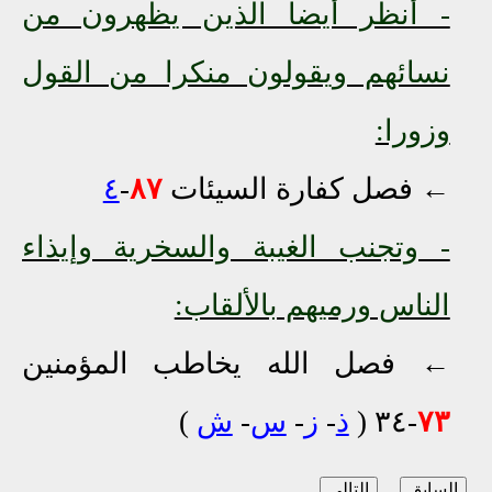
- أنظر أيضا الذين يظهرون من
نسائهم ويقولون منكرا من القول
وزورا:
← فصل كفارة السيئات
٨٧
-
٤
- وتجنب الغيبة والسخرية وإيذاء
الناس ورميهم بالألقاب:
← فصل الله يخاطب المؤمنين
٧٣
-٣٤ (
ذ
-
ز
-
س
-
ش
)
السابق
التالي