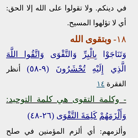
في دينكم.
ولا تقولوا على الله إلا الحق:
أي لا تؤلهوا المسيح.
١٨
- وبتقوى الله
وَتَنَاجَوْا
بِالْبِرِّ
وَالتَّقْوَى
وَاتَّقُوا اللَّهَ
الَّذِي إِلَيْهِ
تُحْشَرُونَ
(٩-٥٨)
أنظر
الفقرة
١٤
- وكلمة التقوى هي كلمة التوحيد:
وَأَلْزَمَهُمْ
كَلِمَةَ التَّقْوَى
(٢٦-٤٨)
وألزمهم: أي ألزم المؤمنين في صلح