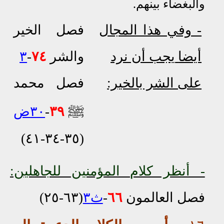
والبغضاء بينهم.
- وفي هذا المجال
فصل الخير
أيضا
يجب أن نرد
والشر
٧٤
-
٣
على الشر بالخير:
فصل محمد
ﷺ
٣٩
-
٣٠ض
(٣٥-٣٤-٤١)
- أنظر كلام المؤمنين للجاهلين:
فصل العالمون
٦٦
-
ث٣
(٦٣-٢٥)