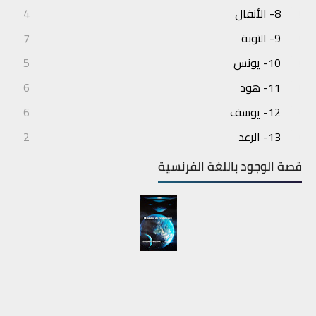
8- الأنفال
4
9- التوبة
7
10- يونس
5
11- هود
6
12- يوسف
6
13- الرعد
2
14- إبراهيم
3
قصة الوجود باللغة الفرنسية
15- الحجر
4
16- النحل
7
17- الإسراء
6
18- الكهف
6
19- مريم
5
20- طه
6