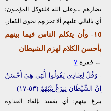
بضارهم ...وعلى الله فليتوكل المؤمنون:
أي بالتالي عليهم ألا تحزنهم نجوى الكفار.
١٥
- وأن يتكلم الناس فيما بينهم
بأحسن الكلام لهزم الشيطان
←
فقرة
٧
- وَقُلْ لِعِبَادِي يَقُولُوا الَّتِي هِيَ أَحْسَنُ
إِنَّ الشَّيْطَانَ
يَنزَغُ بَيْنَهُمُ
(٥٣-١٧)
ينزغ بينهم: أي يفسد بإلقاء العداوة