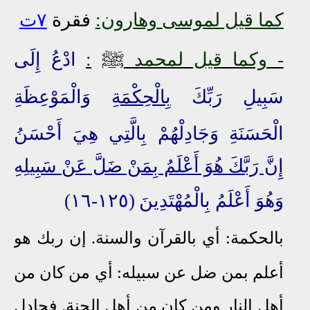
كما قيل لموسى وهارون:
فقرة
٧ت
ﷺ
- وكما قيل لمحمد
:
ادْعُ إِلَى
سَبِيلِ رَبِّكَ
بِالْحِكْمَةِ
وَالْمَوْعِظَةِ
الْحَسَنَةِ وَجَادِلْهُمْ بِالَّتِي هِيَ أَحْسَنُ
إِنَّ رَبَّكَ هُوَ أَعْلَمُ
بِمَنْ ضَلَّ عَنْ سَبِيلِهِ
وَهُوَ أَعْلَمُ بِالْمُهْتَدِينَ
(١٢٥-١٦)
بالحكمة: أي بالقرآن والسنة. إن ربك هو
أعلم بمن ضل عن سبيله: أي من كان من
أهل النار ومن كان من أهل الجنة. فجادل