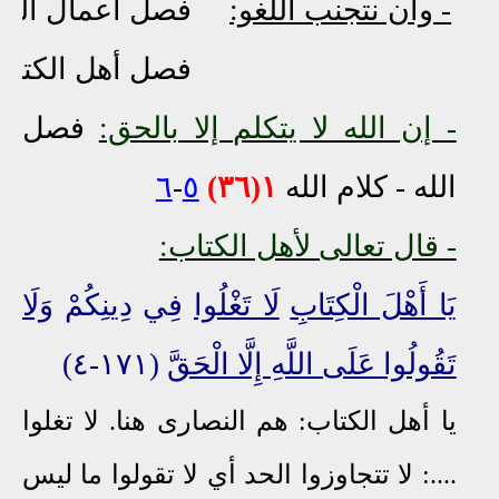
- وأن نتجنب اللغو:
فصل أعمال الم
فصل أهل الكتا
- إن الله لا يتكلم إلا بالحق:
فصل
الله - كلام الله
١(٣٦)
٥
-
٦
- قال تعالى لأهل الكتاب:
يَا أَهْلَ الْكِتَابِ
لَا تَغْلُوا
فِي دِينِكُمْ
وَلَا
تَقُولُوا عَلَى اللَّهِ إِلَّا الْحَقَّ
(١٧١-٤)
يا أهل الكتاب: هم النصارى هنا.
لا تغلوا
....: لا تتجاوزوا الحد أي لا تقولوا ما ليس