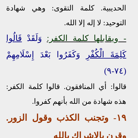
الحديبية. كلمة التقوى: وهي شهادة
التوحيد: لا إله إلا الله.
- ويقابلها كلمة الكفر:
وَلَقَدْ
قَالُوا
كَلِمَةَ الْكُفْرِ
وَكَفَرُوا بَعْدَ إِسْلَامِهِمْ
(٧٤-٩)
قالوا: أي المنافقون. قالوا كلمة الكفر:
هذه شهادة من الله بأنهم كفروا.
١٩
- وتجنب الكذب وقول الزور
.
وقرن بالإشراك بالله