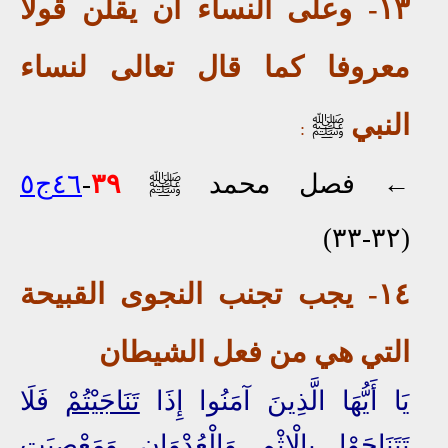
١٣- وعلى النساء أن يقلن قولا
معروفا كما قال تعالى لنساء
النبي
ﷺ
:
ﷺ
← فصل محمد
٣٩
-
٤٦ج٥
(٣٢-٣٣)
١٤
- يجب تجنب النجوى القبيحة
التي هي من فعل الشيطان
يَا أَيُّهَا الَّذِينَ آمَنُوا إِذَا
تَنَاجَيْتُمْ
فَلَا
تَتَنَاجَوْا بِالْإِثْمِ وَالْعُدْوَانِ وَمَعْصِيَتِ