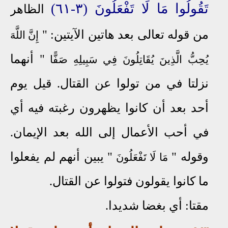
تَقُولُوا مَا لَا تَفْعَلُونَ (٣-٦١)
الظاهر
من قوله تعالى بعد هاتين الآيتين: "
إِنَّ اللَّهَ
" أنهما
يُحِبُّ الَّذِينَ يُقَاتِلُونَ فِي سَبِيلِهِ صَفًّا
نزلتا في من تولوا عن القتال. قيل يوم
أحد بعد أن كانوا يظهرون رغبته فيه أي
في أحب الأعمال إلى الله بعد الإيمان.
وقوله "
" يبين أنهم لم يفعلوا
مَا لَا تَفْعَلُونَ
ما كانوا يقولون فتولوا عن القتال.
مقتا: أي بغضا شديدا.