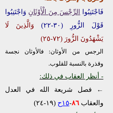
فَاجْتَنِبُوا
الرِّجْسَ مِنَ الْأَوْثَانِ
وَاجْتَنِبُوا
قَوْلَ الزُّورِ (٣٠-٢٢)
وَالَّذِينَ لَا
يَشْهَدُونَ الزُّورَ (٧٢-٢٥)
الرجس من الأوثان: فالأوثان نجسة
وقذرة بالنسبة للقلوب.
- أنظر العقاب في ذلك:
← فصل شريعة الله في العدل
والعقاب
٨٦
-
١٥ح
(١٩-٢٤)