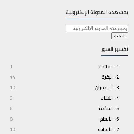
بحث هذه المدونة الإلكترونية
تفسير السور
1- الفاتحة
1
2- البقرة
14
3- آل عمران
10
4- النساء
9
5- المائدة
6
6- الأنعام
8
7- الأعراف
10