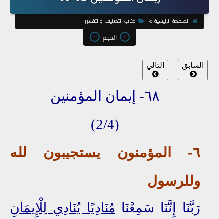
الصفحة الرئيسية
كتاب التصنيف والتفسير
الحجم
السابق
التالي
٦٨- إيمان المؤمنين
(2/4)
٦-
المؤمنون
يستجيبون لله
وللرسول
رَبَّنَا إِنَّنَا سَمِعْنَا
مُنَادِيًا يُنَادِي لِلْإِيمَانِ