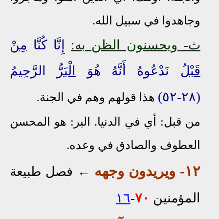
وجاهدوا في سبيل الله.
ث- ويحسنون الظن به:
إِنَّا كُنَّا
مِنْ
قَبْلُ
نَدْعُوهُ أَنَّهُ هُوَ
الْبَرُّ
الرَّحِيمُ
(٢٨-٥٢)
هذا قولهم وهم في الجنة.
من قبل: أي في الدنيا. البر: هو
المحسن
العطوف والصادق في وعده
.
١٢- ويريدون وجهه
←
فصل طبيعة
المؤمنين
٧٠
-
١٦