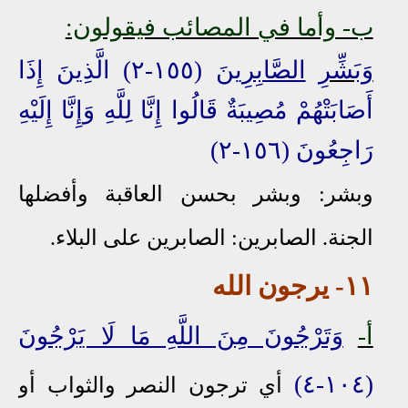
ب- وأما في المصائب فيقولون:
وَبَشِّرِ
الصَّابِرِينَ
(١٥٥-٢) الَّذِينَ إِذَا
أَصَابَتْهُمْ مُصِيبَةٌ قَالُوا إِنَّا لِلَّهِ وَإِنَّا إِلَيْهِ
رَاجِعُونَ (١٥٦-٢)
وبشر: وبشر بحسن العاقبة وأفضلها
الجنة. الصابرين: الصابرين على البلاء.
١١
- ير
جو
ن الله
أ-
وَتَرْجُونَ مِنَ اللَّهِ مَا لَا يَرْجُونَ
(١٠٤-٤)
أي ترجون النصر والثواب أو