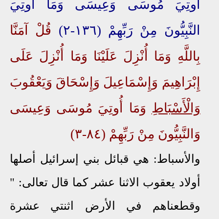
أُوتِيَ مُوسَى وَعِيسَى وَمَا أُوتِيَ
النَّبِيُّونَ مِنْ رَبِّهِمْ (١٣٦-٢)
قُلْ آمَنَّا
بِاللَّهِ وَمَا أُنْزِلَ عَلَيْنَا وَمَا أُنْزِلَ عَلَى
إِبْرَاهِيمَ وَإِسْمَاعِيلَ وَإِسْحَاقَ وَيَعْقُوبَ
وَالْأَسْبَاطِ
وَمَا أُوتِيَ مُوسَى وَعِيسَى
وَالنَّبِيُّونَ مِنْ رَبِّهِمْ (٨٤-٣)
والأسباط: هي قبائل بني إسرائيل أصلها
أولاد يعقوب الاثنا عشر كما قال تعالى: "
وقطعناهم في الأرض اثنتي عشرة