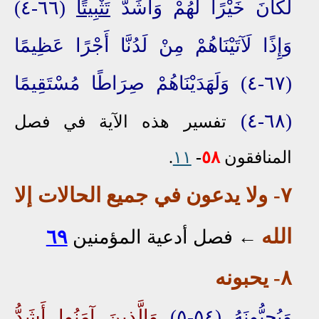
لَكَانَ خَيْرًا لَهُمْ وَأَشَدَّ
تَثْبِيتًا
(٦٦-٤)
وَإِذًا لَآتَيْنَاهُمْ مِنْ لَدُنَّا أَجْرًا عَظِيمًا
(٦٧-٤) وَلَهَدَيْنَاهُمْ صِرَاطًا مُسْتَقِيمًا
(٦٨-٤)
تفسير هذه الآية في فصل
المنافقون
٥٨
-
١١
.
٧- ولا يدعون في جميع الحالات إلا
الله
←
فصل أدعية المؤمنين
٦٩
٨
-
يحبو
نه
وَيُحِبُّونَهُ (٥٤-٥)
وَالَّذِينَ آمَنُوا أَشَدُّ