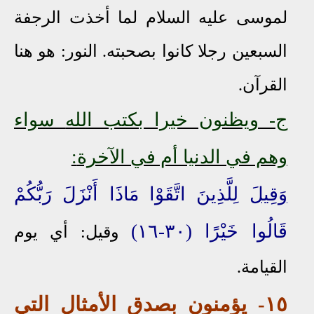
لموسى عليه السلام لما أخذت الرجفة
السبعين رجلا كانوا بصحبته. النور: هو هنا
القرآن.
ج- ويظنون خيرا بكتب الله
سواء
وهم في الدنيا أم في الآخرة
:
وَقِيلَ
لِلَّذِينَ اتَّقَوْا مَاذَا أَنْزَلَ رَبُّكُمْ
قَالُوا خَيْرًا (٣٠-١٦)
وقيل: أي يوم
القيامة.
١٥- يؤمنون بصدق الأمثال التي