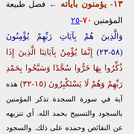
١٣
-
يؤمنون
بآياته
←
فصل طبيعة
المؤمنين
٧٠
-
٢٥
وَالَّذِينَ هُمْ بِآيَاتِ رَبِّهِمْ يُؤْمِنُونَ
(٥٨-٢٣)
إِنَّمَا يُؤْمِنُ بِآيَاتِنَا الَّذِينَ إِذَا
ذُكِّرُوا بِهَا خَرُّوا سُجَّدًا وَسَبَّحُوا بِحَمْدِ
رَبِّهِمْ وَهُمْ لَا يَسْتَكْبِرُونَ (١٥-٣٢)
هذه
آية في سورة السجدة تذكر المؤمنين
بالسجود والتسبيح بحمد الله. أي تنزيهه
عن النقائص وحمده على ذلك. والسجود