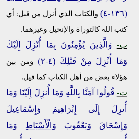
(١٣٦-٤)
والكتاب الذي
أنزل من قبل
: أي
كتب الله كالتوراة والإنجيل وغيرهما.
ب-
وَالَّذِينَ يُؤْمِنُونَ بِمَا أُنْزِلَ إِلَيْكَ
وَمَا أُنْزِلَ مِنْ قَبْلِكَ (٤-٢)
ومن بين
هؤلاء بعض من أهل الكتاب كما قيل
.
ت
-
قُولُوا آ
مَنَّا بِاللَّهِ وَمَا أُنزِلَ
إِلَيْنَا
وَمَا
أُنزِلَ
إِلَى
إِبْرَاهِيمَ وَإِسْمَاعِيلَ
وَإِسْحَاقَ وَيَعْقُوبَ
وَالْأَسْبَاطِ
وَمَا