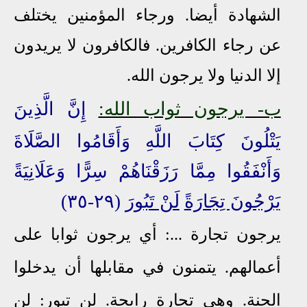
الشهادة أيضا.
ورجاء المؤمنين يختلف
عن رجاء الكافرين.
فالكافرون لا يريدون
إلا الدنيا و
لا يرجون الله.
ب- يرجون ثواب الله:
إِنَّ الَّذِينَ
يَتْلُونَ كِتَابَ اللَّهِ وَأَقَامُوا الصَّلَاةَ
وَأَنْفَقُوا مِمَّا رَزَقْنَاهُمْ سِرًّا وَعَلَانِيَةً
يَرْجُونَ تِجَارَةً
لَنْ تَبُورَ
(٢٩-٣٥)
يرجون تجارة ...: أي يرجون ثوابا على
أعمالهم. يتمنون في مقابلها أن يدخلوا
الجنة. وهي تجارة رابحة. لن تبور: لن