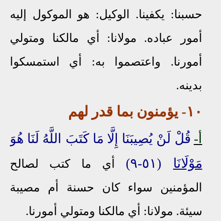
حسبنا: يكفينا. الوكيل: هو الموكول إليه
أمور عباده. مولانا: أي مالكنا ومتولي
أمورنا. واعتصموا به: أي استمسكوا
بدينه.
١٠
-
يؤمنون
بما قدر لهم
أ-
قُلْ لَنْ يُصِيبَنَا إِلَّا مَا كَتَبَ اللَّهُ لَنَا هُوَ
مَوْلَانَا
(٥١-٩)
أي ما كتب لصالح
المؤمنين
سواء كان حسنة أ
م
مصيبة
سيئة. مولانا: أي مالكنا ومتولي أمورنا.