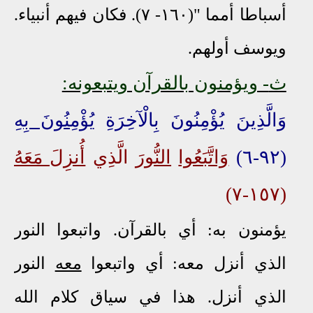
أسباطا أمما "(١٦٠- ٧). فكان فيهم أنبياء.
ويوسف أولهم.
ث
- ويؤمنون بالقرآن ويتبعونه:
وَالَّذِينَ يُؤْمِنُونَ بِالْآخِرَةِ
يُؤْمِنُونَ بِهِ
(٩٢-٦)
وَاتَّبَعُوا
النُّورَ
الَّذِي
أُنزِلَ مَعَهُ
(١٥٧-٧)
يؤمنون به: أي بالقرآن. واتبعوا النور
الذي أنزل معه: أي واتبعوا
معه
النور
الذي أنزل. هذا في سياق كلام الله