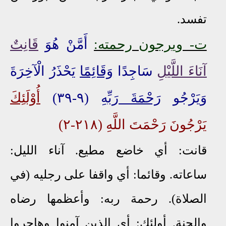
تفسد.
ت- ويرجون رحمته:
أَمَّنْ هُوَ
قَانِتٌ
آنَاءَ اللَّيْلِ
سَاجِدًا
وَقَائِمًا
يَحْذَرُ الْآخِرَةَ
وَيَرْجُو
رَحْمَةَ رَبِّهِ
(٩-٣٩)
أُوْلَئِكَ
يَرْجُونَ رَحْمَتَ اللَّهِ (٢١٨-٢)
قانت: أي خاضع مطيع. آناء الليل:
ساعاته. وقائما: أي واقفا على رجليه (في
الصلاة). رحمة ربه: وأعظمها رضاه
والجنة. أولئك: أي الذين آمنوا وهاجروا