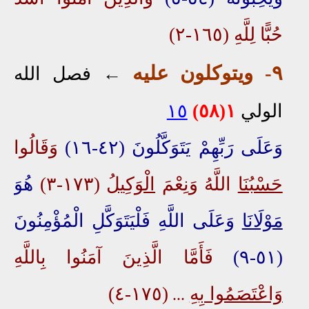
حُبًّا لِلَّهِ (١٦٥-٢)
٩- ويتو
كلو
ن عليه
←
فصل الله
الولي
١(٥٨)
١٥
وَعَلَى رَبِّهِمْ يَتَوَكَّلُونَ (٤٢-١٦)
وَقَالُوا
حَسْبُنَا
اللَّهُ وَنِعْمَ
الْوَكِيلُ
(١٧٣-٣)
هُوَ
مَوْلَانَا
وَعَلَى اللَّهِ فَلْيَتَوَكَّلِ الْمُؤْمِنُونَ
(٥١-٩)
فَأَمَّا الَّذِينَ آمَنُوا بِاللَّهِ
وَاعْتَصَمُوا بِهِ
(١٧٥-٤)
...