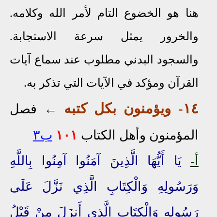
هنا هو الخضوع التام لأمر الله وكلامه.
والخرور يمثل سرعة الاستجابة.
والسجود البدني مطلوب عند سماع آيات
القرآن ومؤكد في الآيات التي تذكر به.
١٤
-
ويؤمنون
بكل
كتبه
←
فصل
ا
لمؤ
منون وأهل الكتاب
١٠١
ب٣
أ-
يَا أَيُّهَا الَّذِينَ آمَنُوا آمِنُوا بِاللَّهِ
وَرَسُولِهِ وَالْكِتَابِ الَّذِي نَزَّلَ عَلَى
رَسُولِهِ
وَالْكِتَابِ الَّذِي أَنزَلَ مِنْ قَبْلُ