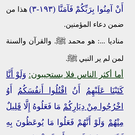
أَنْ آمِنُوا بِرَبِّكُمْ فَآمَنَّا (١٩٣-٣)
هذا من
ضمن دعاء
المؤمنين.
ﷺ
مناديا ...: هو محمد
. والقرآن والسنة
ﷺ
لمن لم ير النبي
.
أما أكثر الناس فلا يستجيبون:
وَلَوْ أَنَّا
كَتَبْنَا عَلَيْهِمُ
أَنُ
اقْتُلُوا أَنفُسَكُمُ
أَوُ
اخْرُجُوا مِنْ دِيَارِكُمْ
مَا فَعَلُوهُ إِلَّا
قَلِيلٌ
مِنْهُمْ
وَلَوْ أَنَّهُمْ فَعَلُوا مَا يُوعَظُونَ بِهِ