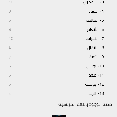
3- آل عمران
10
4- النساء
9
5- المائدة
6
6- الأنعام
8
7- الأعراف
10
8- الأنفال
4
9- التوبة
7
10- يونس
5
11- هود
6
12- يوسف
6
13- الرعد
2
14- إبراهيم
3
قصة الوجود باللغة الفرنسية
15- الحجر
4