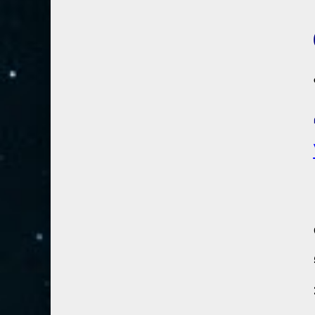
28- القصص
5
29- العنكبوت
4
30- الروم
3
31- لقمان
2
32- السجدة
2
33- الأحزاب
4
34- سبأ
3
35- فاطر
2
36- يس
4
37- الصافات
8
38- ص
5
39- الزمر
4
40- غافر
4