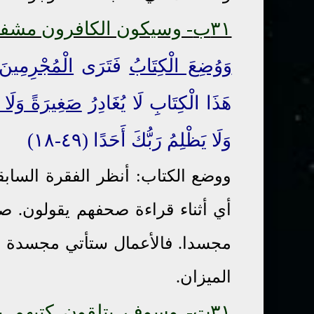
٣١ب
- وسيكون الكافرون مشف
وَوُضِعَ الْكِتَابُ
فَتَرَى
الْمُجْرِمِينَ
هَذَا الْكِتَابِ لَا يُغَادِرُ
صَغِيرَةً وَلَا ك
وَلَا يَظْلِمُ رَبُّكَ أَحَدًا (٤٩-١٨)
ووضع الكتاب: أنظر الفقرة الساب
أي أثناء قراءة صحفهم يقولون. صغ
مجسدا. فالأعمال ستأتي مجسدة ل
الميزان.
٣١ت
- وسوف يتلقون كتبهم 