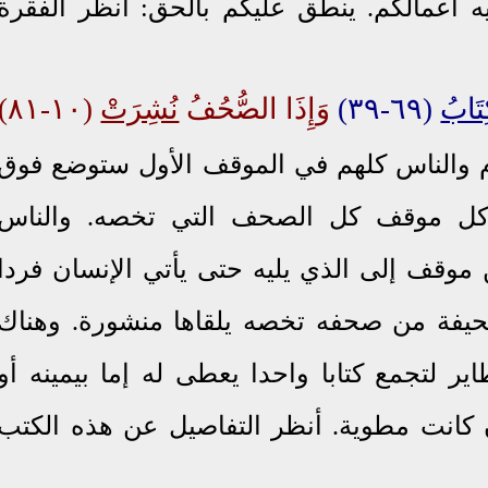
ه أعمالكم. ينطق عليكم بالحق: أنظر الفقرة
تَابُ
(٦٩-٣٩)
وَإِذَا الصُّحُفُ
نُشِرَتْ
(١٠-٨١)
م والناس كلهم في الموقف الأول ستوضع فوق
 كل موقف كل الصحف التي تخصه. والناس
 موقف إلى الذي يليه حتى يأتي الإنسان فردا
يفة من صحفه تخصه يلقاها منشورة. وهناك
 لتجمع كتابا واحدا يعطى له إما بيمينه أو
كانت مطوية. أنظر التفاصيل عن هذه الكتب