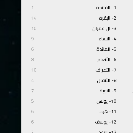
1- الفاتحة
1
2- البقرة
14
3- آل عمران
10
4- النساء
9
5- المائدة
6
6- الأنعام
8
7- الأعراف
10
8- الأنفال
4
9- التوبة
7
10- يونس
5
11- هود
6
12- يوسف
6
13- الرعد
2