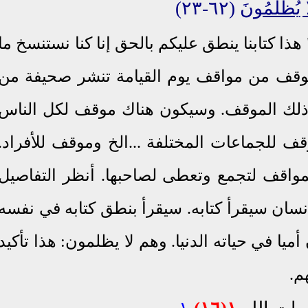
ا يُظْلَمُونَ
(٦٢-٢٣)
هذا كتابنا ينطق عليكم بالحق إنا كنا نستنسخ ما
٢-٤٥). ففي كل موقف من مواقف يوم القيامة تنشر صحيفة من
ذلك الموقف. وسيكون هناك موقف لكل الناس
 للجماعات المختلفة ...الخ وموقف للأفراد.
واقف لتجمع وتعطى لصاحبها. أنظر التفاصيل
سان سيقرأ كتابه. سيقرأ بنطق كتابه في نفسه
أميا في حياته الدنيا. وهم لا يظلمون: هذا تأكيد
هم.