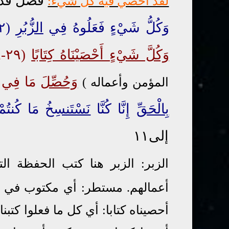
فصل قدر
لقد أحصي فيه كل شيء:
وَكُلُّ شَيْءٍ فَعَلُوهُ فِي
الزُّبُرِ
(٥٢-٥٤) وَكُلُّ
وَكُلَّ شَيْءٍ أَحْصَيْنَاهُ كِتَابًا
(٢٩-٧٨)
وَحُصِّلَ
مَا فِي الصّ
المؤمن وأعماله )
بِالْحَقِّ
إِنَّا كُنَّا
نَسْتَنسِخُ
مَا كُنتُمْ تَ
إلى١١
الزبر: الزبر هنا كتب الحفظة ا
أعمالهم. مستطر: أي مكتوب في 
أحصيناه كتابا: أي كل ما فعلوا كتب