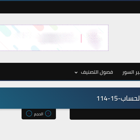
ر السور
فصول التصنيف
ساب-15-114
الحجم