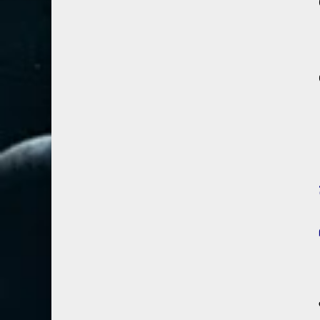
67- الملك
2
68- القلم
2
69- الحاقة
3
70- المعارج
3
71- نوح
2
72- الجن
2
73- المزمل
1
74- المدثر
2
75- القيامة
2
76- الإنسان
2
77- المرسلات
2
78- النبأ
2
79- النازعات
2