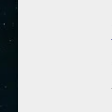
54- القمر
3
55- الرحمان
4
56- الواقعة
4
57- الحديد
2
58- المجادلة
2
59- الحشر
2
60- الممتحنة
2
61- الصف
1
62- الجمعة
1
63- المنافقون
1
64- التغابن
1
65- الطلاق
1
66- التحريم
1