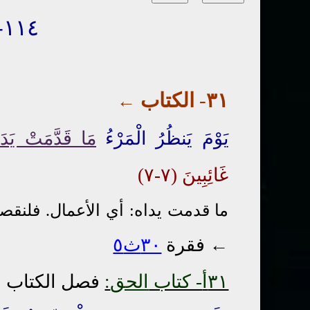
١١٤- يوم الحساب
٣١
-
الكتاب
←
يَوْمَ يَنظُرُ الْمَرْءُ
مَا قَدَّمَتْ يَدَا
غَائِبِينَ (٧-٧)
ما قدمت يداه: أي الأعمال. فلنقص
←
فقرة
٣٠ث٥
٣١أ
- كتاب
الحق
:
فصل الكتاب ا