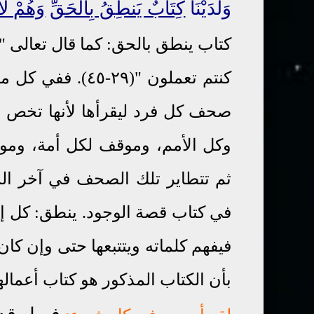
وَلَدَيْنَا
كِتَابٌ يَنطِقُ بِالْحَقِّ
وَهُمْ لَ
كتاب ينطق بالحق: كما قال تعالى " 
كنتم تعملون "(٩
صحف كل فرد ليقرأها لأنها تخص 
وكل الأمم، وموقف لكل أمة، وموقف
ثم تتطاير تلك الصحف في آخر الم
في كتاب قصة الوجود. ينطق: كل إن
فيفهم كلماته ويتتبعها حتى وإن كان 
بأن الكتاب المذكور هو كتاب أعمال