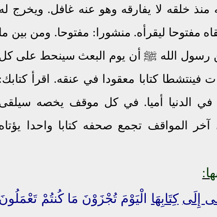
نذ خلقه لا يفارقه وهو عنه غافل. ويخرج له
اه مفتوحا ليقرأه. منشورا: مفتوحا. ومن بين ما
ن رسول الله ﷺ أن يوم البعث سينحط على كل
فينتشطا كتابا معقودا في عنقه. اقرأ كتابك:
في الدنيا أميا. في كل موقف يخصه سيلقى
ر المواقف تجمع صحفه كتابا واحدا يؤتاه
ا:
َى إِلَى
كِتَابِهَا
الْيَوْمَ تُجْزَوْنَ مَا كُنتُمْ تَعْمَلُونَ