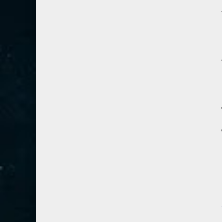
80- عبس
2
81- التكوير
2
82- الانفطار
1
83- المطففين
2
84- الانشقاق
1
85- البروج
1
86- الطارق
1
87- الأعلى
1
88- الغاشية
1
89- الفجر
2
90- البلد
1
91- الشمس
1