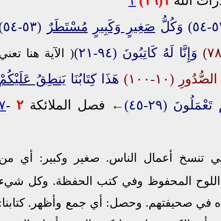
ات الله
١(١٦)
١
صَغِيرٍ وَكَبِيرٍ
مُسْتَطَرٌ
(٥٣-٥٤)
وَإِنَّا لَهُ كَاتِبُونَ (٩٤-٢١)
( الآية هنا تعني
ُدُورِ (١٠-١٠٠)
هَذَا كِتَابُنَا
يَنطِقُ عَلَيْكُمْ
عْمَلُونَ (٢٩-٤٥)
←
فصل الملائكة
٢
-
٧
لتي تنسخ أعمال الناس. صغير وكبير: أي من
اللوح المحفوظ وفي كتب الحفظة. وكل شيء
ناه في صحيفتهم. وحصل: أي جمع وأظهر. كتابنا: