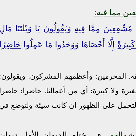
قين
مما فيه
:
مُشْفِقِينَ مِمَّا فِيهِ
وَيَقُولُونَ
يَا وَيْلَتَنَا مَالِ
َبِيرَةً
إِلَّا أَحْصَاهَا وَوَجَدُوا مَا عَمِلُوا
حَاضِرًا
قة. المجرمين: وأعظمهم المشركون. ويقولون:
يرة ولا كبيرة: أي من أعمالنا. حاضرا: حاضرا
تحمل على الظهور إن كانت سيئة ولتوضع في
بشمالهم
في ختام الديوان الأول
ديوان