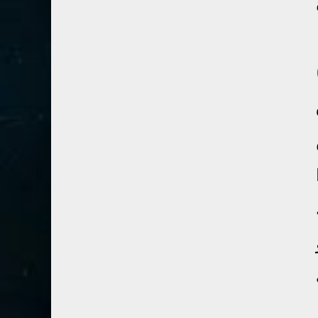
41- فصلت
3
42- الشورى
3
43- الزخرف
5
44- الدخان
3
45- الجاثية
2
46- الأحقاف
2
47- محمد
2
48- الفتح
2
49- الحجرات
1
50- ق
3
51- الذاريات
3
52- الطور
3
53- النجم
3