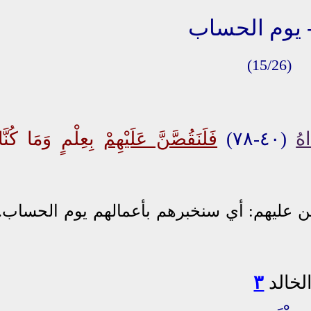
(15/26)
هُ
(٤٠-٧٨)
فَلَنَقُصَّنَّ عَلَيْهِمْ
بِعِلْمٍ وَمَا كُنَّا
ن عليهم: أي سنخبرهم بأعمالهم يوم الحساب.
لخالد
٣