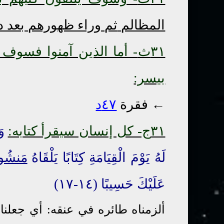
المظالم
ثم وراء ظهورهم بعد 
٣١ث
- أما الذين آمنوا فسوف 
بيسر:
← فقرة
٤٧د
٣١ج- كل إنسان سيقرأ كتابه:
وَ
لَهُ يَوْمَ الْقِيَامَةِ كِتَابًا يَلْقَاهُ
مَنشُور
عَلَيْكَ حَسِيبًا (١٤-١٧)
ألزمناه طائره في عنقه: أي جعلنا 