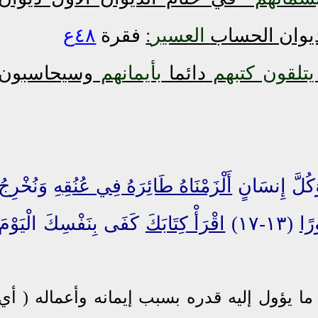
ديوان الحساب
العسير
:
فقرة
٤٨ع
يتلقون كتبهم
دائما
بأيمانهم
وسيحاسبون
كُلَّ إِنسَانٍ
أَلْزَمْنَاهُ طَائِرَهُ فِي عُنُقِه
ِ وَنُخْرِجُ
ًا
(١٣-١٧)
اقْرَأْ كِتَابَكَ
كَفَى بِنَفْسِكَ الْيَوْمَ
ما يؤول إليه قدره بسبب إيمانه وأعماله ( أي