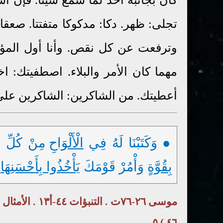
تجلى: ظهر. دكا: مدكوكا متفتتا. صعق
وترفعت عن كل نقص. وأنا أول المؤم
مهما كان الأمر والبلاء. اصطفيتك: ا
أعطيتك. من الشاكرين: الشاكرين على 
● وَكَتَبْنَا لَهُ فِي
الْأَلْوَاحِ
مِنْ كُلِّ ش
بِقُوَّةٍ
وَأْمُرْ قَوْمَكَ
يَأْخُذُوا بِأَحْسَنِهَا
٤٦ ) ٥