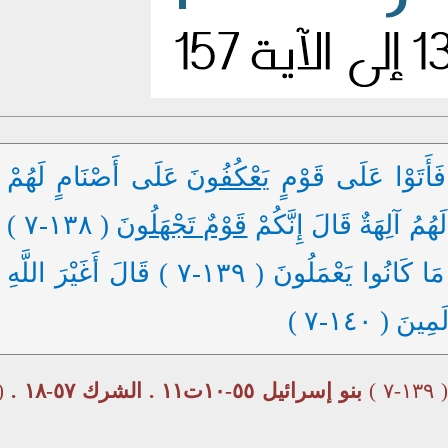
أَتَوْا عَلَى قَوْمٍ
يَعْكُفُونَ
عَلَى أَصْنَامٍ لَهُمْ
ُمُ آلِهَةٌ قَالَ إِنَّكُمْ
قَوْمٌ تَجْهَلُونَ
( ١٣٨-٧ )
مَلُونَ ( ١٣٩-٧ ) قَالَ أَغَيْرَ اللَّهِ
نَ ( ١٤٠-٧ )
( ١٣٩-٧ 
بنو إسرائيل ٥٥-١٠ت١١ . الشرك ٥٧-١٨ .
(