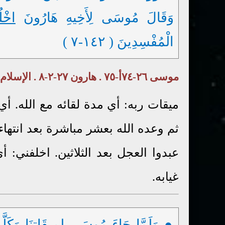
وَقَالَ مُوسَى لِأَخِيهِ هَارُونَ
اخْل
الْمُفْسِدِينَ ( ١٤٢-٧ )
موسى ٢٦-٧٤أ-٧٥ . هارون ٢٧-٢-٨ . الإسلام ٤٧-٨ . بنو إسرائيل ٥٥-١٠ت . آدم ١١-١
ميقات ربه: أي مدة لقائه مع الله. أ
ثم وعده الله بعشر مباشرة بعد انتهاء ا
عبدوا العجل بعد الثلاثين. اخلفني:
غيابه.
● وَلَمَّا جَاءَ مُوسَى
لِمِيقَاتِنَا
وَكَلَّ