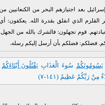
رائيل بعد اجتيازهم البحر من الكنعانيين من
حر القلزم الذي انفلق بقدرة الله. يعكفون: أي
ادتهم. قوم تجهلون: فالشرك بالله من الجهل.
كم. فضلكم: فضلكم بأن أرسل إليكم رسله.
يَسُومُونَكُمْ
سُوءَ الْعَذَابِ
يَقْتُلُونَ أَبْنَاءَكُمْ
 مِنْ رَبِّكُمْ عَظِيمٌ (١٤١-٧)