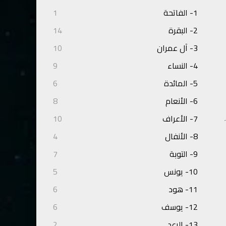
1- الفاتحة
1
2- البقرة
14
3- آل عمران
10
4- النساء
9
5- المائدة
6
6- الأنعام
8
7- الأعراف
10
8- الأنفال
4
9- التوبة
7
10- يونس
5
11- هود
6
12- يوسف
6
13- الرعد
2