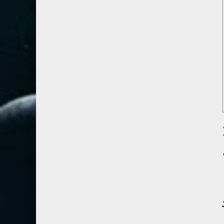
67- الملك
2
68- القلم
2
69- الحاقة
3
70- المعارج
3
71- نوح
2
72- الجن
2
73- المزمل
1
١١-٢٦ . القوي ١ (
74- المدثر
2
75- القيامة
2
76- الإنسان
2
77- المرسلات
2
78- النبأ
2
79- النازعات
2