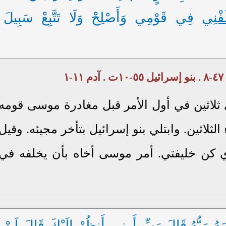
ُفْنِي
فِي قَوْمِي وَأَصْلِحْ وَلَا تَتَّبِعْ سَبِيلَ
ي ثلاثين في أول الأمر قبل مغادرة موسى قومه
لثلاثين. وابتلي بنو إسرائيل بتأخر مجيئه. وقيل
 أي كن خليفتي. أمر موسى أخاه بأن يخلفه في
مَهُ رَبُّهُ
قَالَ رَبِّ أَرِنِي أَنظُرْ إِلَيْكَ قَالَ لَنْ