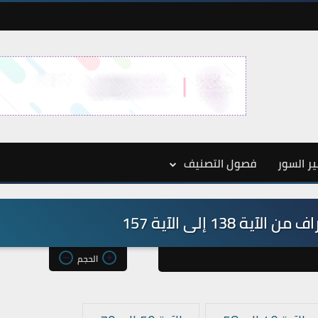
ر السور
فصول التصنيف
الحجم