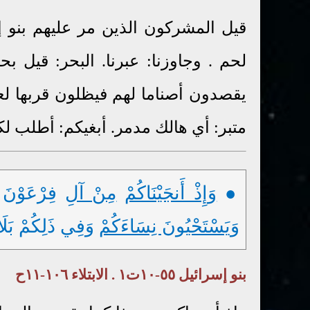
قيل المشركون الذين مر عليهم بنو إس
لحم . وجاوزنا: عبرنا. البحر: قيل ب
يقصدون أصناما لهم فيظلون قربها لعب
متبر: أي هالك مدمر. أبغيكم: أطلب ل
●
وَإِذْ أَنجَيْنَاكُمْ
مِنْ آلِ
فِرْعَوْنَ
وَيَسْتَحْيُونَ نِسَاءَكُمْ
وَفِي ذَلِكُمْ بَلَاءٌ
بنو إسرائيل ٥٥-١٠ت١ . الابتلاء ١٠٦-١١ح