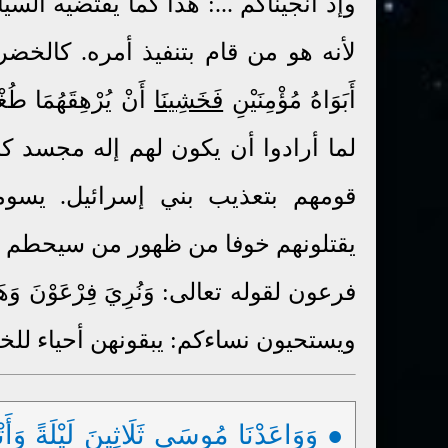
وإذ أنجيناكم ...: هذا كما يقتضيه ال
لأنه هو من قام بتنفيذ أمره. كالخضر عليه
أَبَوَاهُ مُؤْمِنَيْنِ
فَخَشِينَا
لما أرادوا أن يكون لهم إله مجسد كا
قومهم بتعذيب بني إسرائيل. يسومون
يقتلونهم خوفا من ظهور من سيحطم مل
فرعون لقوله تعالى: وَنُرِيَ فِرْعَوْنَ وَهَامَا
ويستحيون نساءكم: يبقونهن أحياء للخ
● وَوَاعَدْنَا مُوسَى ثَلَاثِينَ لَيْلَةً وَأَتْ