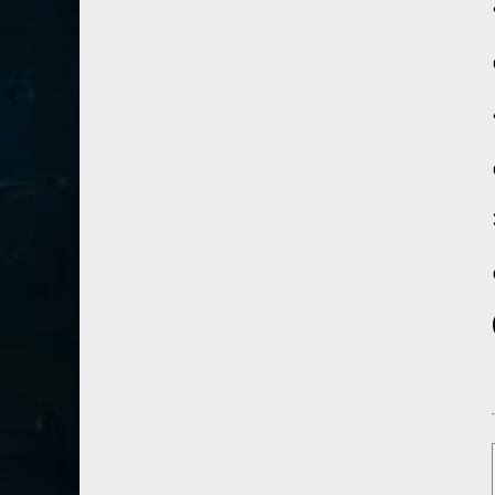
41- فصلت
3
42- الشورى
3
43- الزخرف
5
44- الدخان
3
45- الجاثية
2
46- الأحقاف
2
47- محمد
2
48- الفتح
2
49- الحجرات
1
(
50- ق
3
51- الذاريات
3
52- الطور
3
53- النجم
3