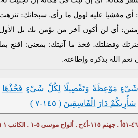
ا: أي مغشيا عليه لهول ما رأى. سبحانك: تنزهت
نين: أي لن أكون آخر من يؤمن بك بل الأول
خترتك وفضلتك. فخذ ما آتيتك: بمعنى: اقنع بما
نعم الله بذكره وإطاعته.
َيْءٍ مَوْعِظَةً وَتَفْصِيلًا لِكُلِّ شَيْءٍ
فَخُذْهَا
سَأُرِيكُمْ دَارَ
الْفَاسِقِينَ
( ١٤٥-٧ )
موسى ٢٦-٧٦ت . التنبؤات ٤٤-أ١٣ . الأمثال ٤٦-٥١أ . جهنم ١١٥-أ٤ح . ألواح م