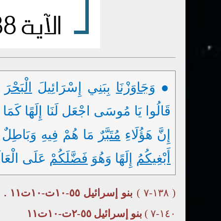
●
وَجَاوَزْنَا
بِبَنِي إِسْرَائِيلَ
الْبَحْرَ
فَ
قَالُوا يَا مُوسَى اجْعَل لَنَا إِلَهًا كَمَا لَه
إِنَّ هَؤُلَاءِ
مُتَبَّرٌ
مَا هُمْ فِيهِ وَبَاطِلٌ مَا كَانُوا يَعْ
أَبْغِيكُمُ
إِلَهًا وَهُوَ
فَضَّلَكُمْ
عَلَى الْعَالَمِي
( ١٣٨-٧ )
بنو إسرائيل ٥٥-١٠ت-١٠ت١١ .
)
١٤٠-٧ )
بنو إسرائيل ٥٥-٢ت-١٠ت١١