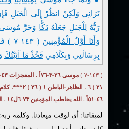
تَرَانِي وَلَكِنْ انظُرْ إِلَى الْجَبَلِ
فَإِ
رَبُّهُ لِلْجَبَلِ جَعَلَهُ
دَكًّا
وَخَرَّ مُوسَ
وَأَنَا أَوَّلُ الْمُؤْمِنِينَ
( ١٤٣-٧ ) قَالَ يَا مُوسَى إِنِّي
بِرِسَالَتِي وَبِكَلَامِي
فَخُذْ مَا آتَيْتُكَ
وَ
( ١٤٣-٧ )
٢١ ) ٦ . الظاهر-الباطن ١ ( ٢٦ ) ٢***. كلام الله ١ ( ٣٦ ) ٣ .
٤٦-٥١أ . الله يخاطب المؤمنين ٧٣-٦ل١٤ . الله يختار ١ ( ٥٩ ) ٢
لميقاتنا: أي لوقت ميعادنا. وكلمه ربه
كان بجانبه أحد لما سمع شيئا. فإن ا