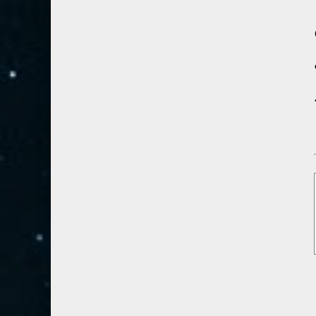
28- القصص
5
29- العنكبوت
4
30- الروم
3
31- لقمان
2
32- السجدة
2
33- الأحزاب
4
34- سبأ
3
35- فاطر
2
36- يس
4
37- الصافات
8
38- ص
5
39- الزمر
4
40- غافر
4