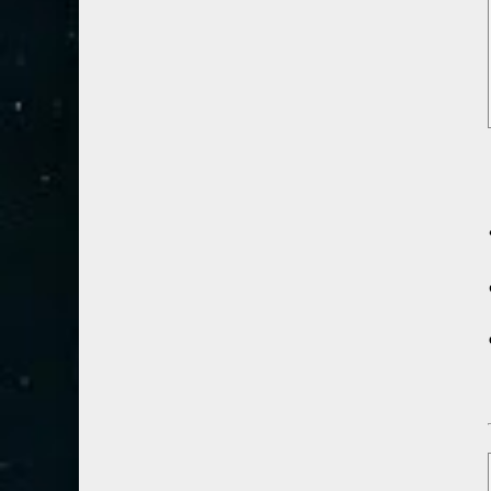
54- القمر
3
55- الرحمان
4
56- الواقعة
4
57- الحديد
2
58- المجادلة
2
59- الحشر
2
60- الممتحنة
2
61- الصف
1
62- الجمعة
1
63- المنافقون
1
64- التغابن
1
65- الطلاق
1
66- التحريم
1