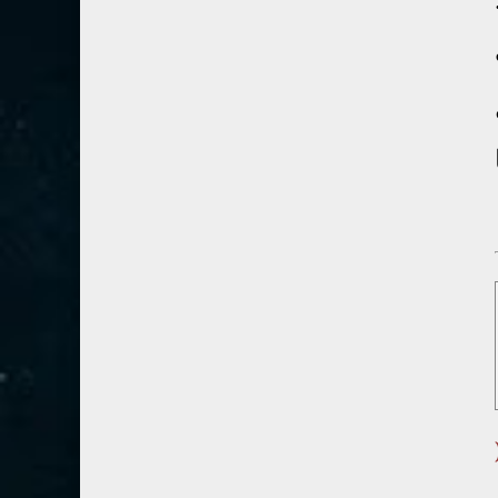
80- عبس
2
81- التكوير
2
82- الانفطار
1
83- المطففين
2
84- الانشقاق
1
85- البروج
1
86- الطارق
1
87- الأعلى
1
88- الغاشية
1
89- الفجر
2
90- البلد
1
وسى ٥-١ . الكاتب ١ (
91- الشمس
1