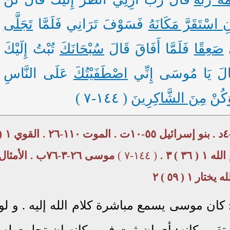
نِ اسْتَقَرَّ مَكَانَهُ
فَسَوْفَ تَرَانِي فَلَمَّا
تَجَلَّى
ى
صَعِقًا
فَلَمَّا أَفَاقَ قَالَ
سُبْحَانَكَ
تُبْتُ إِلَيْكَ
اصْطَفَيْتُكَ
عَلَى النَّاسِ
كُنْ
مِنَ الشَّاكِرِينَ
( ١٤٤-٧ )
موسى ٢٦-٣-٧٦أ . المعجزات ٤٣-٤د . بنو إسرائيل ٥٥-١٠ت . الموت ٠
( ١٤٤-٧ )
موسى ٢٦-٣-٧٦ب . الأمثال
: كان موسى يسمع مباشرة كلام الله إليه . و لو
ستقر مكانه: أي إن ثبت في مكانه إن تجليت له.