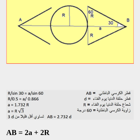
AB = 2a + 2R