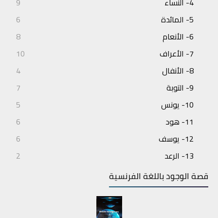
4- النساء
9
5- المائدة
6
6- الأنعام
8
7- الأعراف
10
8- الأنفال
4
9- التوبة
7
10- يونس
5
11- هود
6
12- يوسف
6
13- الرعد
2
14- إبراهيم
3
قصة الوجود باللغة الفرنسية
15- الحجر
4
16- النحل
7