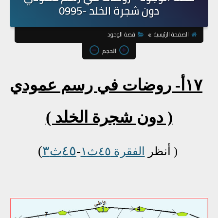
دون شجرة الخلد -0995
الصفحة الرئيسية
قصة الوجود
الحجم
١٧أ- روضات
في رسم عمودي
( دون شجرة الخلد )
-
٤٥ث٣
)
( أنظر
الفقرة ٤٥ث١