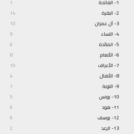
1- الفاتحة
1
2- البقرة
14
3- آل عمران
10
4- النساء
9
5- المائدة
6
6- الأنعام
8
7- الأعراف
10
8- الأنفال
4
9- التوبة
7
10- يونس
5
11- هود
6
12- يوسف
6
13- الرعد
2