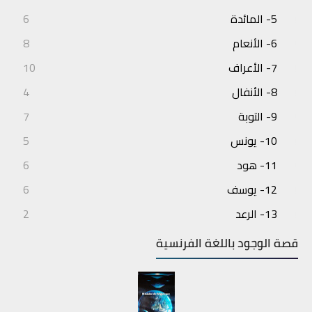
5- المائدة
6
6- الأنعام
8
7- الأعراف
10
8- الأنفال
4
9- التوبة
7
10- يونس
5
11- هود
6
12- يوسف
6
13- الرعد
2
14- إبراهيم
3
قصة الوجود باللغة الفرنسية
15- الحجر
4
16- النحل
7
17- الإسراء
6