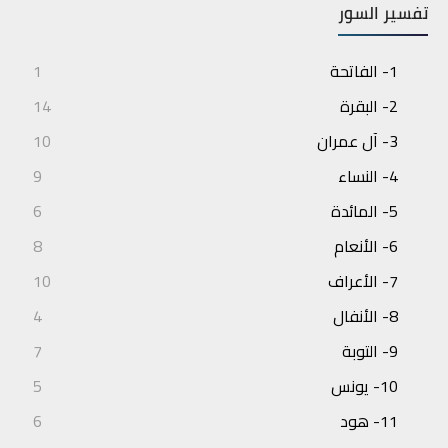
تفسير السور
1- الفاتحة
1
2- البقرة
14
3- آل عمران
10
4- النساء
9
5- المائدة
6
6- الأنعام
8
7- الأعراف
10
8- الأنفال
4
9- التوبة
7
10- يونس
5
11- هود
6