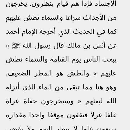
الأجساد فإذا هم قيام ينظرون
.
يخرجون
من الأجداث سراعا والسماء تطش عليهم
كما في الحديث الذي أخرجه الإمام أحمد
عن أنس بن مالك قال رسول الله
ﷺ
»
يبعث الناس يوم القيامة والسماء تطش
عليهم
«
والطش هو المطر الضعيف.
وهو هنا مما تبقى من الماء الذي أنزله
الله لبعثهم
»
وسيخرجون حفاة عراة
غلفا غرلا فيقفون موقفا واحدا مقداره
سبعون عاما لا ينظر إليهم ولا يقضى