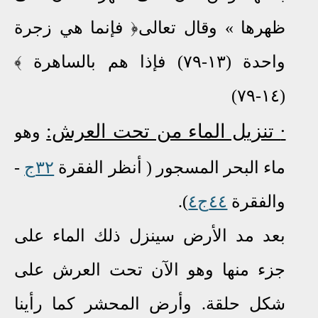
ظهرها
»
وقال تعالى﴿ فإنما هي زجرة
واحدة (١٣-٧٩) فإذا هم بالساهرة ﴾
(١٤-٧٩)
∙
تنزيل الماء من تحت العرش:
وهو
ماء البحر المسجور ( أنظر الفقرة
٣٢ج
-
والفقرة
٤٤ج٤
).
بعد مد الأرض سينزل
ذلك الماء على
جزء منها وهو الآن تحت العرش على
شكل حلقة
.
وأرض المحشر كما رأينا