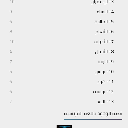
3- آل عمران
10
4- النساء
9
5- المائدة
6
6- الأنعام
8
7- الأعراف
10
8- الأنفال
4
9- التوبة
7
10- يونس
5
11- هود
6
12- يوسف
6
13- الرعد
2
14- إبراهيم
3
قصة الوجود باللغة الفرنسية
15- الحجر
4