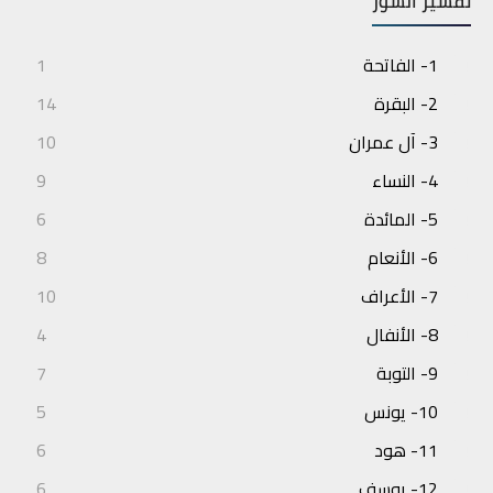
تفسير السور
1- الفاتحة
1
2- البقرة
14
3- آل عمران
10
4- النساء
9
5- المائدة
6
6- الأنعام
8
7- الأعراف
10
8- الأنفال
4
9- التوبة
7
10- يونس
5
11- هود
6
12- يوسف
6