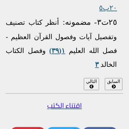
٢٠ب٥
٢٥ت٣-
مضمونه:
أنظر
كتاب تصنيف
وتفصيل آيات وفصول القرآن العظيم -
فصل الله العليم
١(٣٩)
وفصل الكتاب
الخالد
٣
السابق
التالي
اقتناء الكتب