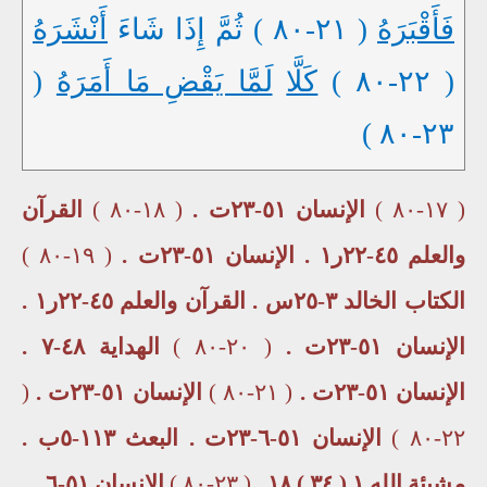
فَأَقْبَرَهُ
( ٢١-٨٠ ) ثُمَّ إِذَا شَاءَ
أَنْشَرَهُ
( ٢٢-٨٠ )
كَلَّا
لَمَّا يَقْضِ مَا أَمَرَهُ
(
٢٣-٨٠ )
( ١٧-٨٠ )
الإنسان ٥١-٢٣ت .
( ١٨-٨٠ )
القرآن
والعلم ٤٥-٢٢ر١ .
الإنسان ٥١-٢٣ت .
( ١٩-٨٠ )
الكتاب الخالد ٣-٢٥س .
القرآن والعلم ٤٥-٢٢ر١ .
الإنسان ٥١-٢٣ت .
( ٢٠-٨٠ )
الهداية ٤٨-٧ .
الإنسان ٥١-٢٣ت .
( ٢١-٨٠ )
الإنسان ٥١-٢٣ت .
(
٢٢-٨٠ )
الإنسان ٥١-٦-٢٣ت . البعث ١١٣-٥ب .
مشيئة الله ١ ( ٣٤ ) ١٨ .
( ٢٣-٨٠ )
الإنسان ٥١-٦