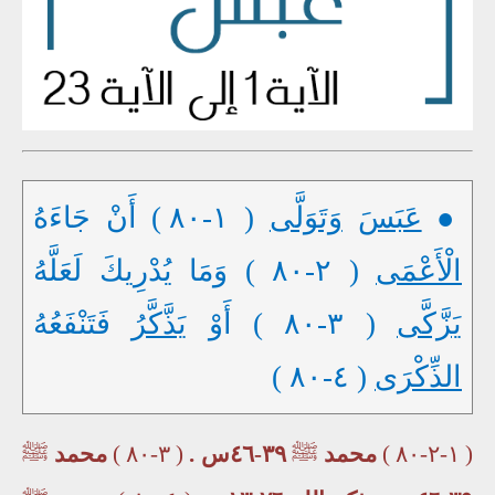
●
عَبَسَ
وَتَوَلَّى
( ١-٨٠ ) أَنْ جَاءَهُ
الْأَعْمَى
( ٢-٨٠ ) وَمَا يُدْرِيكَ لَعَلَّهُ
يَزَّكَّى
( ٣-٨٠ ) أَوْ
يَذَّكَّرُ
فَتَنْفَعُهُ
الذِّكْرَى
( ٤-٨٠ )
( ١-٢-٨٠ )
محمد
ﷺ
٣٩-٤٦س .
( ٣-٨٠ )
محمد
ﷺ