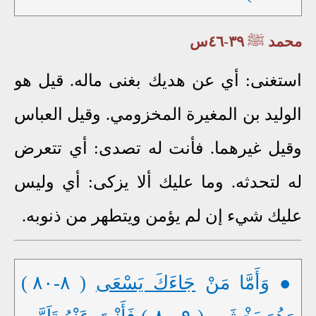
محمد
ﷺ
٣٩-٤٦س
استغنى: أي عن هديك بغنى ماله. قيل هو
الوليد بن المغيرة المخزومي. وقيل العباس
وقيل غيرهما. فأنت له تصدى: أي تتعرض
له لتحدثه. وما عليك ألا يزكى: أي وليس
عليك شيء إن لم يؤمن ويتطهر من ذنوبه.
● وَأَمَّا مَنْ
جَاءَكَ يَسْعَى
( ٨-٨٠ )