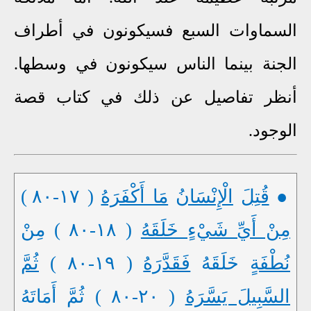
السماوات السبع فسيكونون في أطراف
الجنة بينما الناس سيكونون في وسطها.
أنظر تفاصيل عن ذلك في كتاب قصة
الوجود.
●
قُتِلَ
الْإِنْسَانُ
مَا أَكْفَرَهُ
( ١٧-٨٠ )
مِنْ أَيِّ شَيْءٍ خَلَقَهُ
( ١٨-٨٠ ) مِنْ
نُطْفَةٍ
خَلَقَهُ
فَقَدَّرَهُ
( ١٩-٨٠ )
ثُمَّ
السَّبِيلَ يَسَّرَهُ
( ٢٠-٨٠ ) ثُمَّ أَمَاتَهُ