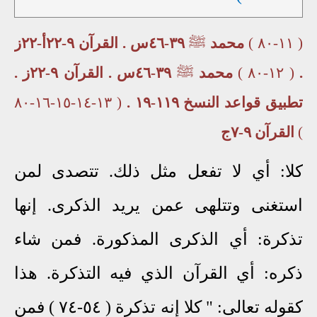
( ١١-٨٠ )
محمد
ﷺ
٣٩-٤٦س . القرآن ٩-٢٢أ-٢٢ز
.
( ١٢-٨٠ )
محمد
ﷺ
٣٩-٤٦س . القرآن ٩-٢٢ز .
تطبيق قواعد النسخ ١١٩-١٩ .
( ١٣-١٤-١٥-١٦-٨٠
)
القرآن ٩-٧ج
كلا: أي لا تفعل مثل ذلك. تتصدى لمن
استغنى وتتلهى عمن يريد الذكرى. إنها
تذكرة: أي الذكرى المذكورة. فمن شاء
ذكره: أي القرآن الذي فيه التذكرة. هذا
كقوله تعالى: " كلا إنه تذكرة ( ٥٤-٧٤ ) فمن