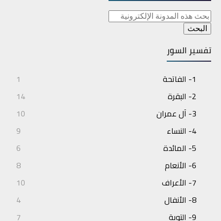
تفسير السور
1- الفاتحة
1
2- البقرة
14
3- آل عمران
10
4- النساء
9
5- المائدة
6
6- الأنعام
8
7- الأعراف
10
8- الأنفال
4
9- التوبة
7