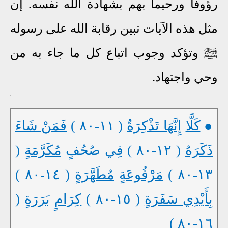
رؤوفا ورحيما بهم بشهادة الله نفسه. إن
مثل هذه الآيات تبين رقابة الله على رسوله
ﷺ وتؤكد وجوب اتباع كل ما جاء به من
وحي واجتهاد.
●
كَلَّا
إِنَّهَا تَذْكِرَةٌ
( ١١-٨٠ )
فَمَنْ شَاءَ
ذَكَرَهُ
( ١٢-٨٠ ) فِي صُحُفٍ
مُكَرَّمَةٍ
(
١٣-٨٠ )
مَرْفُوعَةٍ
مُطَهَّرَةٍ
( ١٤-٨٠ )
بِأَيْدِي سَفَرَةٍ
( ١٥-٨٠ )
كِرَامٍ
بَرَرَةٍ
(
١٦-٨٠ )