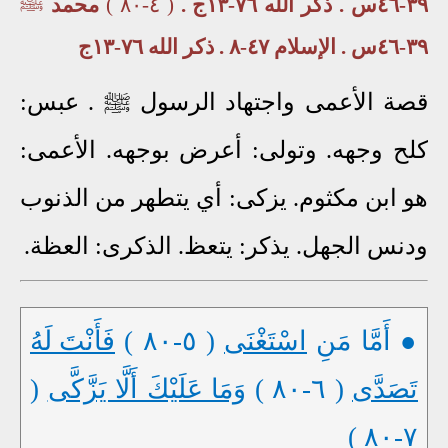
٣٩-٤٦س . ذكر الله ٧٦-١٣ج .
( ٤-٨٠ )
محمد
ﷺ
٣٩-٤٦س . الإسلام ٤٧-٨ . ذكر الله ٧٦-١٣ج
قصة الأعمى واجتهاد الرسول ﷺ . عبس:
كلح وجهه. وتولى: أعرض بوجهه. الأعمى:
هو ابن مكثوم. يزكى: أي يتطهر من الذنوب
ودنس الجهل. يذكر: يتعظ. الذكرى: العظة.
● أَمَّا مَنِ
اسْتَغْنَى
( ٥-٨٠ )
فَأَنْتَ لَهُ
تَصَدَّى
( ٦-٨٠ )
وَمَا عَلَيْكَ أَلَّا يَزَّكَّى
(
٧-٨٠ )