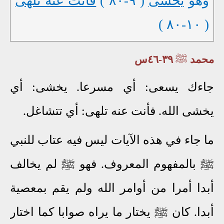
وَهُوَ
يَخْشَى
( ٩-٨٠ )
فَأَنْتَ عَنْهُ تَلَهَّى
( ١٠-٨٠ )
محمد
ﷺ
٣٩-٤٦س
جاءك يسعى: أي مسرعا. يخشى: أي
يخشى الله. فأنت عنه تلهى: أي تتشاغل.
ما جاء في هذه الآيات ليس فيه عتاب للنبي
ﷺ بالمفهوم المعروف. فهو ﷺ لم يخالف
أبدا أمرا من أوامر الله ولم يقم بمعصية
أبدا. كان ﷺ يختار ما يراه صوابا كما اختار