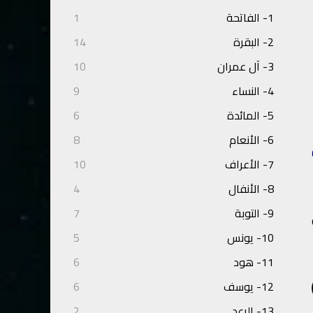
1- الفاتحة
1
2- البقرة
14
3- آل عمران
10
4- النساء
9
5- المائدة
6
6- الأنعام
8
7- الأعراف
10
8- الأنفال
4
9- التوبة
7
10- يونس
5
11- هود
6
(١
12- يوسف
6
13- الرعد
2