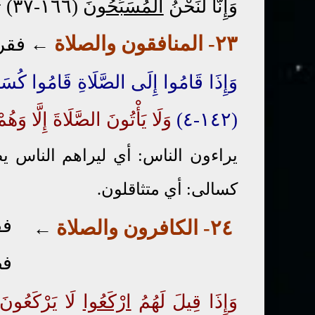
وَإِنَّا لَنَحْنُ
الْمُسَبِّحُونَ
(١٦٦-٣٧)
ت
٢٣
- المنافقون
والصلاة
←
فقر
وَإِذَا قَامُوا إِلَى الصَّلَاةِ قَامُوا كُس
(١٤٢-٤)
وَلَا يَأْتُونَ الصَّلَاةَ إِلَّا وَهُ
يراءون الناس: أي ليراهم الناس يص
كسالى: أي متثاقلون.
فق
٢٤
- الكافرون
والصلاة
←
فص
وَإِذَا قِيلَ لَهُمُ
ارْكَعُوا
لَا يَرْكَعُونَ (٤٨-