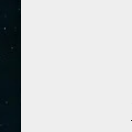
54- القمر
3
55- الرحمان
4
56- الواقعة
4
57- الحديد
2
58- المجادلة
2
59- الحشر
2
60- الممتحنة
2
61- الصف
1
62- الجمعة
1
63- المنافقون
1
64- التغابن
1
65- الطلاق
1
66- التحريم
1