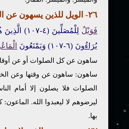
٢٦
- الويل للذين يسهون
عن
ا
فَوَيْلٌ
لِلْمُصَلِّينَ (٤-١٠٧) الَّذِينَ هُمْ عَنْ صَلَاتِهِمْ
يُرَاءُونَ
(٦-١٠٧) وَيَمْنَعُونَ
الْمَاعُ
ساهون عن كل الصلوات أو عن أوقات
ساهون: ساهون عن وقتها وعن الخشو
الصلوات فلا يصلون إلا أمام الن
ليرضوهم لا ليعبدوا الله. الماعون:
بها.