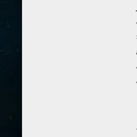
41- فصلت
3
42- الشورى
3
43- الزخرف
5
44- الدخان
3
45- الجاثية
2
46- الأحقاف
2
47- محمد
2
48- الفتح
2
49- الحجرات
1
50- ق
3
51- الذاريات
3
52- الطور
3
53- النجم
3