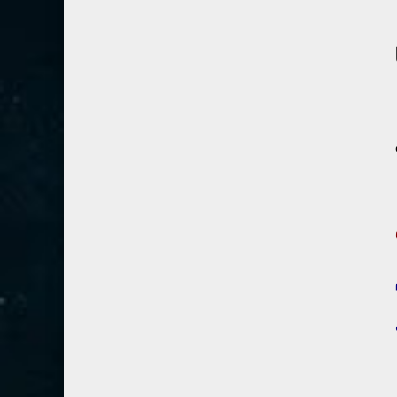
80- عبس
2
81- التكوير
2
82- الانفطار
1
83- المطففين
2
84- الانشقاق
1
85- البروج
1
86- الطارق
1
87- الأعلى
1
88- الغاشية
1
89- الفجر
2
90- البلد
1
91- الشمس
1