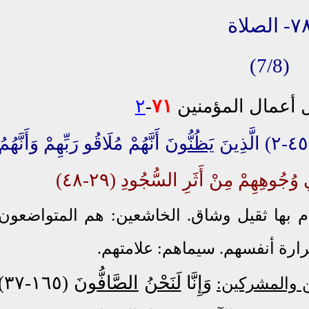
- الصلاة
(7/8)
أعمال المؤمنين
٧١
-
٢
يَظُنُّونَ
أَنَّهُمْ مُلَاقُو رَبِّهِمْ وَأَنَّهُمُ
ُجُوهِهِمْ مِنْ أَثَرِ السُّجُودِ (٢٩-٤٨)
تزام بها ثقيل وشاق. الخاشعين: هم المتواضعون
رارة أنفسهم. سيماهم: علامتهم.
وَإِنَّا
لَنَحْنُ
الصَّافُّونَ
٦٥-٣٧)
ن والمشركين: