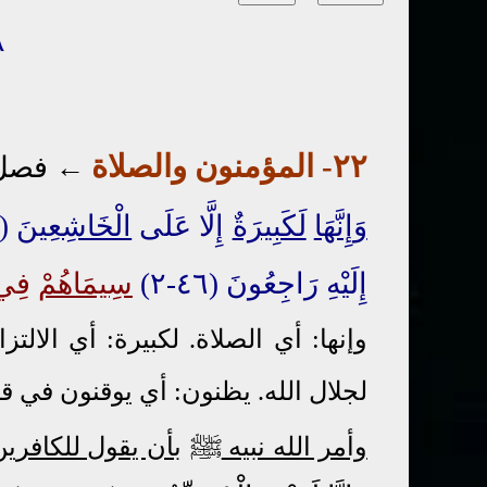
٧٨
٢٢- المؤمنون
والصلاة
←
فصل 
وَإِنَّهَا
لَكَبِيرَةٌ
إِلَّا عَلَى
الْخَاشِعِينَ
(٤٥-٢) الَّذِينَ
إِلَيْهِ رَاجِعُونَ (٤٦-٢)
سِيمَاهُمْ
فِي و
وإنها: أي الصلاة. لكبيرة: أي الال
لجلال الله. يظنون: أي يوقنون في ق
ﷺ
وأمر الله نبيه
بأن يقول للكافري