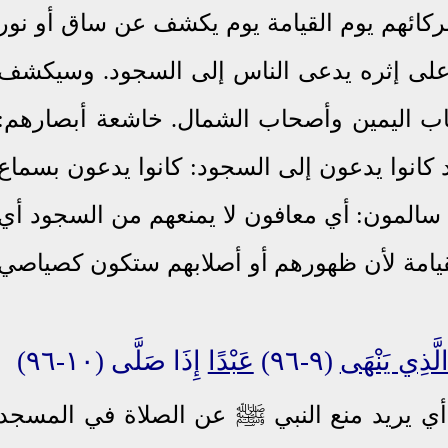
كائهم يوم القيامة يوم يكشف عن ساق أو نور
على إثره يدعى الناس إلى السجود. وسيكشف
ب اليمين وأصحاب الشمال. خاشعة أبصارهم:
 كانوا يدعون إلى السجود: كانوا يدعون بسماع
ه. سالمون: أي معافون لا يمنعهم من السجود أي
قيامة لأن ظهورهم أو أصلابهم ستكون كصياصي
لَّذِي يَنْهَى
(٩-٩٦)
عَبْدًا
إِذَا صَلَّى (١٠-٩٦)
ﷺ
أي يريد منع النبي
عن الصلاة في المسجد