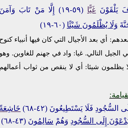
فَ يَلْقَوْنَ
غَيًّا
(٥٩-١٩) إِلَّا مَنْ تَابَ وَآمَنَ
نَّةَ
وَلَا يُظْلَمُونَ شَيْئًا
(٦٠-١٩)
دهم: أي بعد الأجيال التي كان فيها أنبياء كنوح
ي الجيل التالي. غيا: واد في جهنم للغاوين. وهو
ا يظلمون شيئا: أي لا ينقص من ثواب أعمالهم
يامة:
ى السُّجُودِ فَلَا يَسْتَطِيعُونَ (٤٢-٦٨)
خَاشِعَةً
يُدْعَوْنَ إِلَى السُّجُودِ
وَهُمْ
سَالِمُونَ
(٤٣-٦٨)