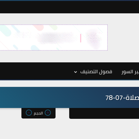
ر السور
فصول التصنيف
لاة-07-78
الحجم