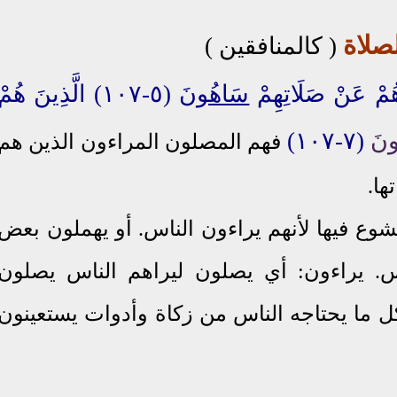
لصلاة
( كالمنافقين )
سَاهُونَ
(٥-١٠٧) الَّذِينَ هُمْ
ونَ
(٧-١٠٧)
فهم المصلون المراءون الذين هم
ها.
ع فيها لأنهم يراءون الناس. أو يهملون بعض
اس. يراءون: أي يصلون ليراهم الناس يصلون
 كل ما يحتاجه الناس من زكاة وأدوات يستعينون