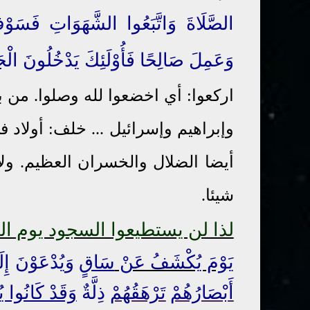
الصَّلَاةَ وَاتَّبَعُوا الشَّهَوَاتِ فَسَوْ
وَعَمِلَ صَالِحًا فَأُوْلَئِكَ يَدْخُلُونَ الْجَ
اركعوا: أي اخضعوا لله وصلوا. من بع
وإبراهيم وإسرائيل ... خلف: أولاد ف
أيضا الضلال والخسران العظيم. ول
شيئا.
لذا لن يستطيعوا السجود يوم الق
يَوْمَ يُكْشَفُ عَنْ
سَاقٍ
وَيُدْعَوْنَ إِلَ
أَبْصَارُهُمْ
تَرْهَقُهُمْ
ذِلَّةٌ
وَقَدْ كَانُوا 