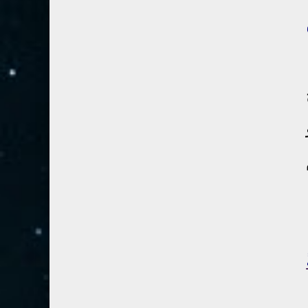
28- القصص
5
29- العنكبوت
4
30- الروم
3
31- لقمان
2
32- السجدة
2
33- الأحزاب
4
34- سبأ
3
35- فاطر
2
36- يس
4
37- الصافات
8
38- ص
5
39- الزمر
4
40- غافر
4