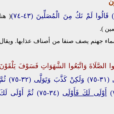
ن
( هنا
ين ).
اء جهنم يصف صنفا من أصناف عذابها. ويقال
 الصَّلَاةَ وَاتَّبَعُوا الشَّهَوَاتِ فَسَوْفَ يَلْقَوْنَ
(٣١-٧٥) وَلَكِنْ كَذَّبَ
وَتَوَلَّى
(٣٢-٧٥) ثُمَّ
أَوْلَى لَكَ فَأَوْلَى
(٣٤-٧٥) ثُمَّ أَوْلَى لَكَ