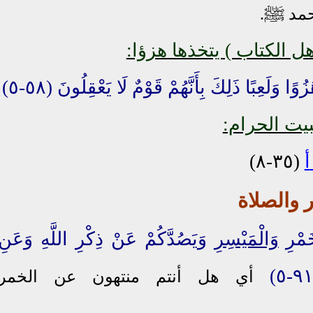
ﷺ
محمد
.
 الكتاب ) يتخذها هزؤا:
ًا وَلَعِبًا ذَلِكَ بِأَنَّهُمْ قَوْمٌ لَا يَعْقِلُونَ (٥٨-٥)
يت الحرام:
(٣٥-٨)
 والصلاة
َمْرِ
وَالْمَيْسِرِ
وَيَصُدَّكُمْ عَنْ ذِكْرِ اللَّهِ وَعَنِ
أي هل أنتم منتهون عن الخمر