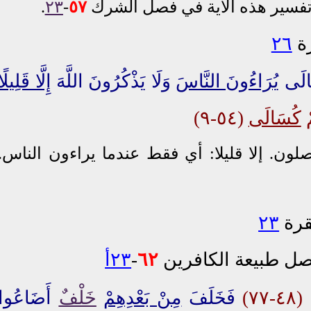
فسير هذه الآية في فصل الشرك
٥٧
-
٢٣
.
ة
٢٦
َالَى
يُرَاءُونَ النَّاسَ
وَلَا يَذْكُرُونَ اللَّهَ
إِلَّا قَلِيلًا
مْ
كُسَالَى
(٥٤-٩)
لون. إلا قليلا: أي
فقط
عندما يراءون الناس.
رة
٢٣
ل طبيعة الكافرين
٦٢
-
٢٣أ
٧٧)
فَخَلَفَ
مِنْ بَعْدِهِمْ
خَلْفٌ
أَضَاعُوا