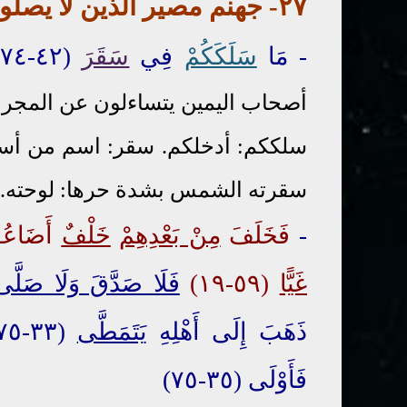
٢٧- جهنم مصير الذين
لا
يصلو
- مَا
سَلَكَكُمْ
فِي
سَقَرَ
(٤٢-٧٤) قَالُوا لَمْ نَكُ مِنَ الْمُصَلِّينَ (٤٣-٧٤)
أصحاب اليمين يتساءلون عن المجرم
سلككم: أدخلكم. سقر: اسم من أسم
سقرته الشمس بشدة حرها: لوحته.
-
فَخَلَفَ
مِنْ بَعْدِهِمْ
خَلْفٌ
أَضَاعُوا
غَيًّا
(٥٩-١٩)
فَلَا صَدَّقَ وَلَا صَلَّى
ذَهَبَ إِلَى أَهْلِهِ
يَتَمَطَّى
(٣٣-٧٥)
فَأَوْلَى (٣٥-٧٥)