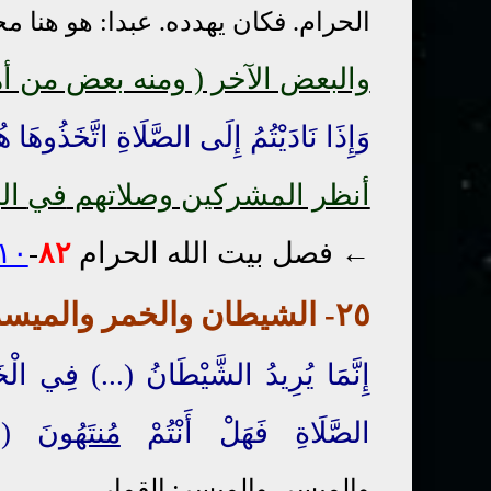
الحرام. فكان يهدده. عبدا: هو هنا 
والبعض الآخر ( ومنه بعض من أهل
وَإِذَا نَادَيْتُمُ إِلَى الصَّلَاةِ اتَّخَذُوهَا هُزُو
أنظر المشركين وصلاتهم
في
الب
← فصل بيت الله الحرام
٨٢
-
١٠أ
٢٥- الشيطان
والخمر
والميسر
إِنَّمَا يُرِيدُ الشَّيْطَانُ (
...
) فِي الْخ
الصَّلَاةِ فَهَلْ أَنْتُمْ
مُنتَهُونَ
(٩١-٥)
والميسر. والميسر: القمار.