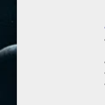
67- الملك
2
68- القلم
2
69- الحاقة
3
70- المعارج
3
71- نوح
2
72- الجن
2
73- المزمل
1
74- المدثر
2
75- القيامة
2
76- الإنسان
2
77- المرسلات
2
78- النبأ
2
79- النازعات
2