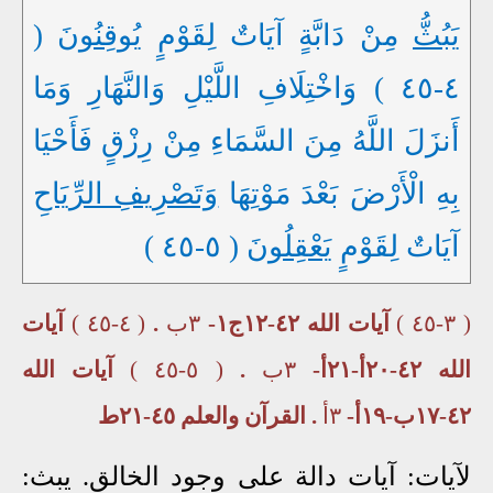
يَبُثُّ
مِنْ دَابَّةٍ آيَاتٌ لِقَوْمٍ
يُوقِنُونَ
(
٤-٤٥ ) وَاخْتِلَافِ اللَّيْلِ وَالنَّهَارِ وَمَا
أَنزَلَ اللَّهُ مِنَ السَّمَاءِ مِنْ
رِزْقٍ
فَأَحْيَا
بِهِ الْأَرْضَ بَعْدَ مَوْتِهَا
وَتَصْرِيفِ الرِّيَاحِ
آيَاتٌ لِقَوْمٍ
يَعْقِلُونَ
( ٥-٤٥ )
( ٣-٤٥ )
آيات الله ٤٢-١٢ج١-
٣ب
.
( ٤-٤٥ )
آيات
الله ٤٢-٢٠أ-٢١أ-
٣ب
.
( ٥-٤٥ )
آيات الله
٤٢-١٧ب-١٩أ-
٣أ
. القرآن والعلم ٤٥-٢١ط
لآيات: آيات دالة على وجود الخالق. يبث: