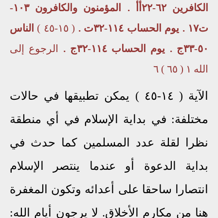
الكافرين ٦٢-٢٢أأ . المؤمنون والكافرون ١٠٣-
ت١٧ . يوم الحساب ١١٤-٣٢ت .
( ١٥-٤٥ )
الناس
٥٠-٣٣ج . يوم الحساب ١١٤-٣٢ج .
الرجوع إلى
الله ١ ( ٦٥ ) ٦
الآية ( ١٤-٤٥ ) يمكن تطبيقها في حالات
مختلفة: في بداية الإسلام في أي منطقة
نظرا لقلة عدد المسلمين كما حدث في
بداية الدعوة أو عندما ينتصر الإسلام
انتصارا ساحقا على أعدائه وتكون المغفرة
هنا من مكارم الأخلاق. لا يرجون أيام الله: