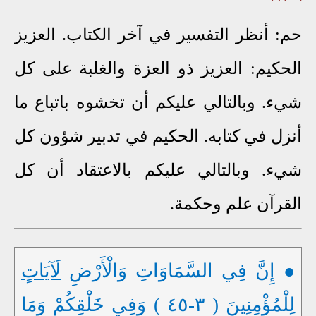
حم: أنظر التفسير في آخر الكتاب. العزيز
الحكيم: العزيز ذو العزة والغلبة على كل
شيء. وبالتالي عليكم أن تخشوه باتباع ما
أنزل في كتابه. الحكيم في تدبير شؤون كل
شيء. وبالتالي عليكم بالاعتقاد أن كل
القرآن علم وحكمة.
● إِنَّ فِي السَّمَاوَاتِ وَالْأَرْضِ
لَآيَاتٍ
لِلْمُؤْمِنِينَ ( ٣-٤٥ ) وَفِي خَلْقِكُمْ وَمَا