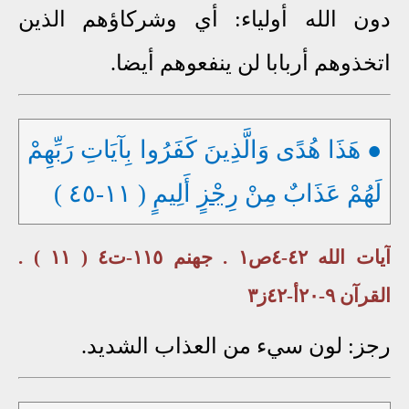
دون الله أولياء: أي وشركاؤهم الذين
اتخذوهم أربابا لن ينفعوهم أيضا.
● هَذَا هُدًى وَالَّذِينَ كَفَرُوا بِآيَاتِ رَبِّهِمْ
لَهُمْ عَذَابٌ مِنْ
رِجْزٍ
أَلِيمٍ ( ١١-٤٥ )
آيات الله ٤٢-٤ص١ . جهنم ١١٥-ت٤ ( ١١ ) .
القرآن ٩-٢٠أ-٤٢ز٣
رجز: لون سيء من العذاب الشديد.