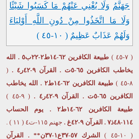
جَهَنَّمُ
وَلَا يُغْنِي عَنْهُمْ مَا كَسَبُوا شَيْئًا
وَلَا مَا اتَّخَذُوا مِنْ دُونِ اللَّهِ أَوْلِيَاءَ
وَلَهُمْ عَذَابٌ عَظِيمٌ ( ١٠-٤٥ )
( ٧-٤٥ )
طبيعة الكافرين ٦٢-١٤ط٢-٢٢ب٥ . الله
يخاطب الكافرين ٦٥-٥ت . القرآن ٩-٤٢ر٤ .
(
٨-٤٥ )
طبيعة الكافرين ٦٢-١٤ط٢ . الله يخاطب
الكافرين ٦٥-٥ت . القرآن ٩-٤٢ر٤ .
( ٩-٤٥ )
طبيعة الكافرين ٦٢-١٤ط٢ . يوم الحساب
١١٤-٤٨ذ٧ . القرآن ٩-٤٢غ .
جهنم ١١٥-ت٤ ( ١١ ) .
( ١٠-٤٥ )
الشرك ٥٧-٣٧ع١-٣٧ن** . القرآن