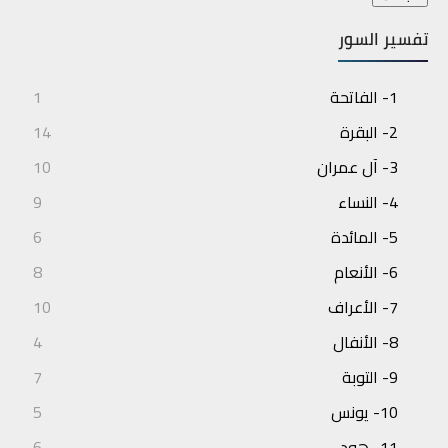
تفسير السور
1- الفاتحة
1
2- البقرة
14
3- آل عمران
10
4- النساء
9
5- المائدة
6
6- الأنعام
8
7- الأعراف
10
8- الأنفال
4
9- التوبة
7
10- يونس
5
11- هود
6