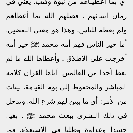
أي بما أعطيناهم من نبوة وكتب. يعني في
زمان أنبيائهم . فضلهم الله بما أعطاهم
ولم يعطه للناس. وهذا هو معنى التفضيل.
أما خير الناس فهم أمة محمد ﷺ خير أمة
أخرجت على الإطلاق . وأعطاها الله ما لم
يعط أحدا من العالمين: آتاها القرآن كلامه
المباشر والمحفوظ إلى يوم القيامة. بينات
من الأمر: أي ما يبين لهم شرع الله. ويدخل
في ذلك البشرى ببعث محمد ﷺ . بغيا:
حسدا وعداوة وطلبا في الاستعلاء. فما