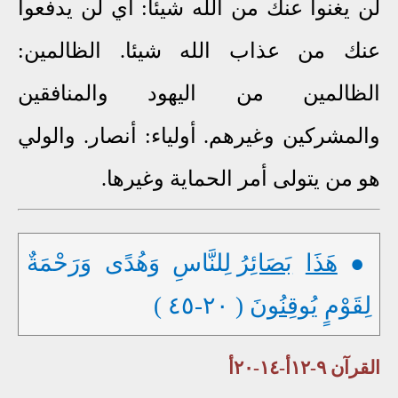
لن يغنوا عنك من الله شيئا: أي لن يدفعوا
عنك من عذاب الله شيئا. الظالمين:
الظالمين من اليهود والمنافقين
والمشركين وغيرهم. أولياء: أنصار.
والولي
هو
من يتولى أمر الحماية وغيرها.
●
هَذَا
بَصَائِرُ
لِلنَّاسِ وَهُدًى وَرَحْمَةٌ
لِقَوْمٍ
يُوقِنُونَ
( ٢٠-٤٥ )
القرآن ٩-١٢أ-١٤-٢٠أ