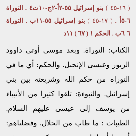
( ١٦-٤٥ )
بنو إسرائيل ٥٥-٢أ-٢ج-١٠ت٤ . التوراة
٦-٥أ .
( ١٧-٤٥ )
بنو إسرائيل ٥٥-١١ب . التوراة
٦-٦ب . الحكم ١ ( ٦٧ ) ١١د
الكتاب: التوراة. وبعد موسى أوتي داوود
الزبور وعيسى الإنجيل. والحكم: أي ما في
التوراة من حكم الله وشريعته بين بني
إسرائيل. والنبوءة: تلقوا كثيرا من الأنبياء
من يوسف إلى عيسى عليهم السلام.
الطيبات
: ما طاب من الحلال. وفضلناهم: