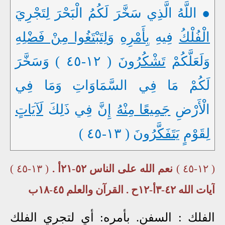
● اللَّهُ الَّذِي سَخَّرَ لَكُمُ الْبَحْرَ لِتَجْرِيَ
الْفُلْكُ
فِيهِ
بِأَمْرِهِ
وَلِتَبْتَغُوا مِنْ فَضْلِهِ
وَلَعَلَّكُمْ
تَشْكُرُونَ
( ١٢-٤٥ ) وَسَخَّرَ
لَكُمْ مَا فِي السَّمَاوَاتِ وَمَا فِي
الْأَرْضِ
جَمِيعًا مِنْهُ
إِنَّ فِي ذَلِكَ
لَآيَاتٍ
لِقَوْمٍ
يَتَفَكَّرُونَ
( ١٣-٤٥ )
( ١٢-٤٥ )
نعم الله على الناس ٥٢-٢١أ .
( ١٣-٤٥ )
آيات الله ٤٢-٣أ-١٢ح . القرآن والعلم ٤٥-١٨ب
الفلك : السفن. بأمره: أي لتجري الفلك