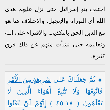
اختلف بنو إسرائيل حتى نزل عليهم هدى
الله أي التوراة والإنجيل. والاختلاف هنا هو
مع الدين الحق بالتكذيب والافتراء على الله
وتعاليمه حتى نشأت منهم عن ذلك فرق
كثيرة.
● ثُمَّ جَعَلْنَاكَ عَلَى
شَرِيعَةٍ مِنَ الْأَمْرِ
فَاتَّبِعْهَا وَلَا تَتَّبِعْ أَهْوَاءَ الَّذِينَ لَا
يَعْلَمُونَ ( ١٨-٤٥ ) إِنَّهُمْ
لَنْ يُغْنُوا