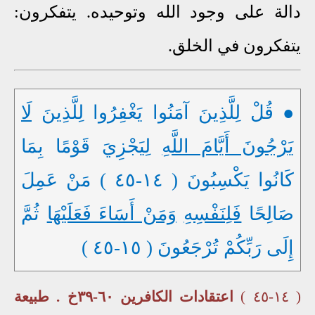
دالة على وجود الله وتوحيده. يتفكرون:
يتفكرون في الخلق.
● قُلْ لِلَّذِينَ آمَنُوا يَغْفِرُوا لِلَّذِينَ
لَا
يَرْجُونَ أَيَّامَ اللَّه
ِ لِيَجْزِيَ قَوْمًا بِمَا
كَانُوا يَكْسِبُونَ ( ١٤-٤٥ ) مَنْ عَمِلَ
صَالِحًا
فَلِنَفْسِهِ
وَمَنْ أَسَاءَ فَعَلَيْهَا
ثُمَّ
إِلَى رَبِّكُمْ تُرْجَعُونَ ( ١٥-٤٥ )
( ١٤-٤٥ )
اعتقادات الكافرين ٦٠-٣٩خ . طبيعة