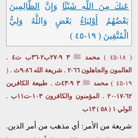
عَنكَ مِنَ اللَّهِ شَيْئًا
وَإِنَّ
الظَّالِمِينَ
بَعْضُهُمُ
أَوْلِيَاءُ
بَعْضٍ وَاللَّهُ وَلِيُّ
الْمُتَّقِينَ ( ١٩-٤٥ )
( ١٨-٤٥ )
محمد
ﷺ
٣ ٩-٢٧ب٢-٣٦ب ت٤ .
العالمون والجاهلون ٦٦-٢ . شريعة الله ٨٦-٩ث .
(
١٩-٤٥ )
محمد
ﷺ
٣ ٩-٤٣ث . طبيعة الكافرين
٦٢-١٧-٢٠ . المؤمنون والكافرون ١٠٣-ت١١ب .
الولي
١ ( ٥٨ ) ١٣ب
شريعة من الأمر: أي مذهب من أمر الدين.