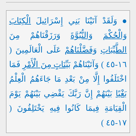
● وَلَقَدْ آتَيْنَا بَنِي إِسْرَائِيلَ
الْكِتَابَ
وَالْحُكْمَ
وَالنُّبُوَّةَ
وَرَزَقْنَاهُمْ مِنَ
الطَّيِّبَاتِ
وَفَضَّلْنَاهُمْ
عَلَى الْعَالَمِينَ (
١٦-٤٥ ) وَآتَيْنَاهُمْ
بَيِّنَاتٍ مِنَ الْأَمْرِ
فَمَا
اخْتَلَفُوا إِلَّا مِنْ بَعْدِ مَا جَاءَهُمُ الْعِلْمُ
بَغْيًا
بَيْنَهُمْ إِنَّ رَبَّكَ يَقْضِي بَيْنَهُمْ يَوْمَ
الْقِيَامَةِ فِيمَا كَانُوا فِيهِ يَخْتَلِفُونَ (
١٧-٤٥ )