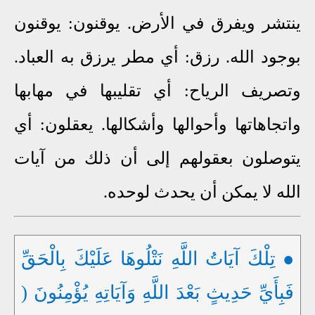
ينتشر ويفرق في الأرض. يوقنون: يوقنون
بوجود الله. رزق: أي مطر يرزق به العباد.
وتصريف الرياح: أي تقليبها في مهابها
واتجاهاتها وأحوالها وأشكالها. يعقلون: أي
يتوصلون بعقولهم إلى أن ذلك من آيات
الله لا يمكن أن يحدث لوحده.
● تِلْكَ آيَاتُ اللَّهِ نَتْلُوهَا عَلَيْكَ بِالْحَقِّ
فَبِأَيِّ حَدِيثٍ بَعْدَ اللَّهِ وَآيَاتِهِ يُؤْمِنُونَ (