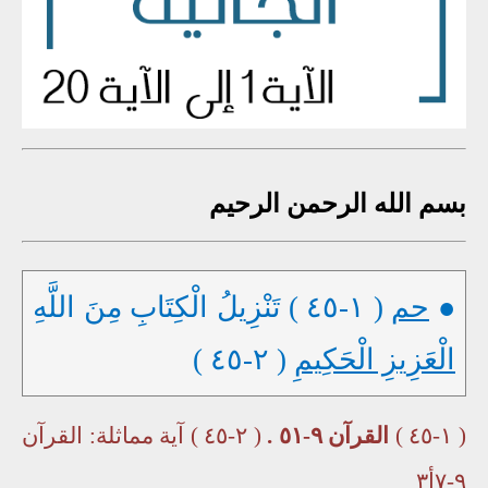
بسم الله الرحمن الرحيم
●
حم
( ١-٤٥ ) تَنْزِيلُ الْكِتَابِ مِنَ اللَّهِ
الْعَزِيزِ الْحَكِيمِ
( ٢-٤٥ )
( ١-٤٥ )
القرآن ٩-٥١ .
( ٢-٤٥ ) آية مماثلة: القرآن
٩-٧أ٣