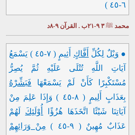
٦-٤٥ )
محمد
ﷺ
٣ ٩-٢١ب . القرآن ٩-٨د
●
وَيْلٌ
لِكُلِّ
أَفَّاكٍ
أَثِيمٍ ( ٧-٤٥ ) يَسْمَعُ
آيَاتِ اللَّهِ تُتْلَى عَلَيْهِ ثُمَّ يُصِرُّ
مُسْتَكْبِرًا كَأَنْ لَمْ يَسْمَعْهَا
فَبَشِّرْهُ
بِعَذَابٍ أَلِيمٍ ( ٨-٤٥ ) وَإِذَا عَلِمَ مِنْ
آيَاتِنَا شَيْئًا اتَّخَذَهَا هُزُؤًا
أُوْلَئِكَ
لَهُمْ
عَذَابٌ مُهِينٌ ( ٩-٤٥ )
مِنْ وَرَائِهِمْ