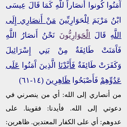
آَمَنُوا كُونوا أَنصَاراً للَّهِ كَمَا قَالَ عِيسَى
ابْنُ مَرْيَمَ لِلْحَوَارِيِّينَ
مَنْ أَنصَارِي إِلَى
اللَّهِ
قَالَ
الْحَوَارِيُّونَ
نَحْنُ أَنصَارُ اللَّهِ
فَآَمَنَتْ طَائِفَةٌ مِنْ بَنِي إِسْرَائِيلَ
وَكَفَرَتْ طَائِفَةٌ
فَأَيَّدْنَا
الَّذِينَ آَمَنُوا
عَلَى
عَدُوِّهِمْ
فَأَصْبَحُوا
ظَاهِرِينَ
(١٤-٦١)
من أنصاري إلى الله: أي من ينصرني في
دعوتي إلى الله. فأيدنا: فقوينا. على
عدوهم: أي على الكفار المعتدين. ظاهرين: