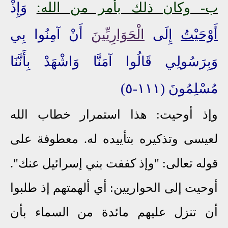
ب
- وكان ذلك بأمر من الله:
وَإِذْ
أَوْحَيْتُ
إِلَى
الْحَوَارِيِّينَ
أَنْ آمِنُوا بِي
وَبِرَسُولِي قَالُوا آمَنَّا وَاشْهَدْ بِأَنَّنَا
مُسْلِمُونَ (١١١-٥)
وإذ أوحيت: هذا استمرار خطاب الله
لعيسى وتذكيره بتأييده له. معطوفة على
قوله تعالى: "وإذ كففت بني إسرائيل عنك".
أوحيت إلى الحواريين: أي ألهمتهم إذ طلبوا
أن تنزل عليهم مائدة من السماء بأن