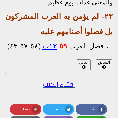
والمعنى عذاب يوم عظيم.
٢٣- لم يؤمن به العرب المشركون
بل فضلوا أصنامهم عليه
←
فصل العرب
٥٩
-
١٣ت
(٥٨-٥٧-٤٣)
السابق
التالي
اقتناء الكتب
نشر
تغريد
حفظ
Pinterest
Twitter
Facebook