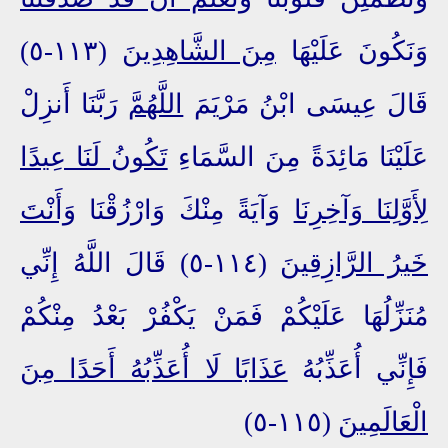
وَنَكُونَ عَلَيْهَا
مِنَ الشَّاهِدِينَ
(١١٣-٥)
قَالَ عِيسَى ابْنُ مَرْيَمَ
اللَّهُمَّ
رَبَّنَا أَنزِلْ
عَلَيْنَا مَائِدَةً مِنَ السَّمَاءِ
تَكُونُ لَنَا عِيدًا
لِأَوَّلِنَا وَآخِرِنَا
وَآيَةً مِنْكَ وَارْزُقْنَا
وَأَنْتَ
خَيرُ الرَّازِقِينَ
(١١٤-٥) قَالَ اللَّهُ إِنِّي
مُنَزِّلُهَا عَلَيْكُمْ فَمَنْ يَكْفُرْ بَعْدُ مِنْكُمْ
فَإِنِّي أُعَذِّبُهُ
عَذَابًا لَا أُعَذِّبُهُ أَحَدًا مِنَ
الْعَالَمِينَ
(١١٥-٥)