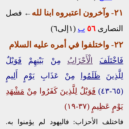
٢١
- وآخرون اعتبروه ابنا لله
←
فصل
النصارى
٥٦
ب
(١إلى٦)
٢٢
- واختلفوا في أمره عليه السلام
فَاخْتَلَفَ
الْأَحْزَابُ
مِنْ بَيْنِهِمْ
فَوَيْلٌ
لِلَّذِينَ
ظَلَمُوا
مِنْ عَذَابِ يَوْمٍ أَلِيمٍ
(٦٥-٤٣)
فَوَيْلٌ
لِلَّذِينَ كَفَرُوا مِنْ
مَشْهَدِ
يَوْمٍ عَظِيمٍ (٣٧-١٩)
فاختلف الأحزاب: فاليهود لم يؤمنوا به.