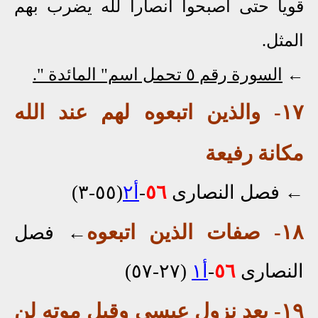
قويا حتى أصبحوا أنصارا لله يضرب بهم
المثل.
←
السورة رقم ٥ تحمل اسم" المائدة ".
١٧- والذين اتبعوه لهم عند الله
مكانة رفيعة
←
فصل النصارى
٥٦
-
أ٢
(٥٥-٣)
١٨- صفات الذين اتبعوه
←
فصل
النصارى
٥٦
-
أ١
(٢٧-٥٧)
١٩- بعد نزول عيسى وقبل موته لن