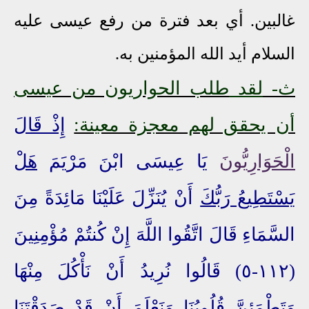
غالبين. أي بعد فترة من رفع عيسى عليه
السلام أيد الله المؤمنين به.
ث
-
لقد
طلب الحواريون من عيسى
أن يحقق لهم معجزة معينة:
إِذْ قَالَ
الْحَوَارِيُّونَ
يَا عِيسَى ابْنَ مَرْيَمَ
هَلْ
يَسْتَطِيعُ رَبُّكَ
أَنْ يُنَزِّلَ عَلَيْنَا مَائِدَةً مِنَ
السَّمَاءِ قَالَ اتَّقُوا اللَّهَ إِنْ كُنتُمْ مُؤْمِنِينَ
(١١٢-٥) قَالُوا نُرِيدُ أَنْ نَأْكُلَ مِنْهَا
وَتَطْمَئِنَّ قُلُوبُنَا
وَنَعْلَمَ أَنْ قَدْ صَدَقْتَنَا