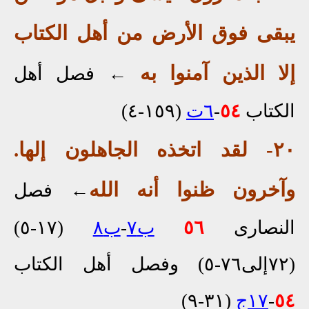
يبقى فوق الأرض من أهل الكتاب
إلا
الذين آمنوا
به
←
فصل أهل
الكتاب
٥٤
-
٦ت
(١٥٩-٤)
٢٠
- لقد اتخذه الجاهلون إلها
.
وآخرون ظنوا أنه الله
←
فصل
النصارى
٥٦
ب٧
-
ب٨
(١٧-٥)
(٧٢إلى٧٦-٥) وفصل أهل الكتاب
٥٤
-
١٧ج
(٣١-٩)