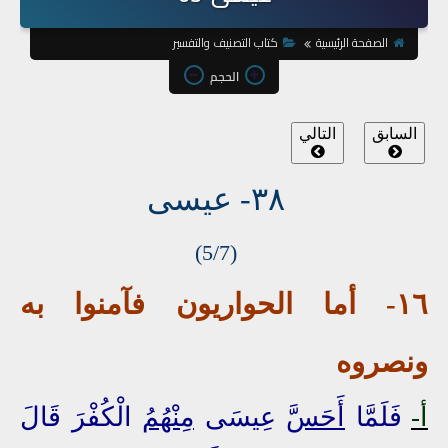
الصفحة الرئيسية
كتاب التصنيف والتفسير
الحجم
السابق
التالي
٣٨- عيسى
(5/7)
١٦- أما
الحوا
ريون فآمنوا به
ونصروه
أ-
فَلَمَّا
أَحَسَّ
عِيسَى
مِنْهُمُ
الْكُفْرَ قَالَ