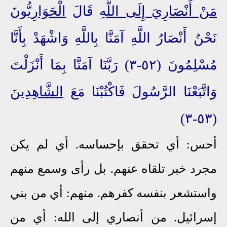
مَنْ أَنْصَارِيَ إِلَى اللَّهِ
قَالَ
الْحَوَارِيُّونَ
نَحْنُ أَنْصَارُ اللَّهِ آمَنَّا بِاللَّهِ وَاشْهَدْ بِأَنَّا
مُسْلِمُونَ (٥٢-٣) رَبَّنَا آمَنَّا بِمَا أَنْزَلْتَ
وَاتَّبَعْنَا الرَّسُولَ فَاكْتُبْنَا مَعَ
الشَّاهِدِينَ
(٥٣-٣)
أحس: أي تحقق بإحساسه. أي لم يكن
مجرد خبر تلقاه عنهم. بل رأى وسمع منهم
واستشعر بنفسه كفرهم. منهم: أي من بني
إسرائيل. من أنصاري إلى الله: أي من