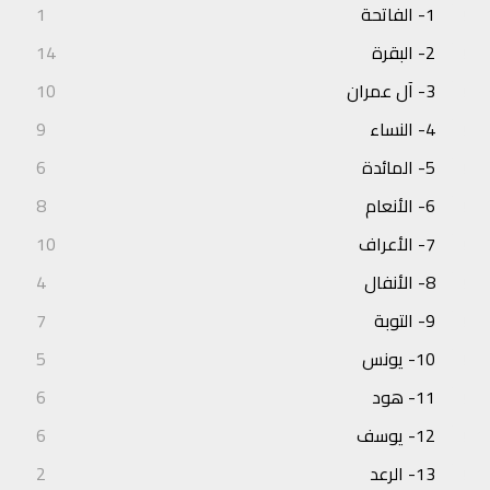
1- الفاتحة
1
2- البقرة
14
3- آل عمران
10
4- النساء
9
5- المائدة
6
6- الأنعام
8
7- الأعراف
10
8- الأنفال
4
9- التوبة
7
10- يونس
5
11- هود
6
12- يوسف
6
13- الرعد
2