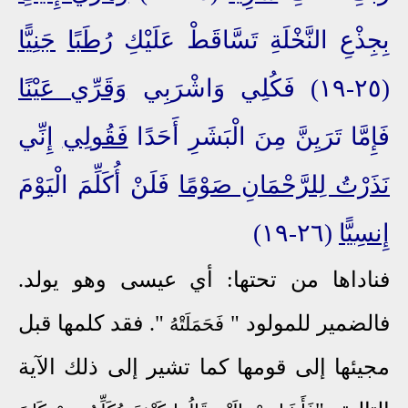
بِجِذْعِ النَّخْلَةِ تَسَّاقَطْ عَلَيْكِ
رُطَبًا
جَنِيًّا
(٢٥-١٩) فَكُلِي وَاشْرَبِي
وَقَرِّي عَيْنًا
فَإِمَّا تَرَيِنَّ مِنَ الْبَشَرِ أَحَدًا
فَقُولِي
إِنِّي
نَذَرْتُ لِلرَّحْمَانِ صَوْمًا
فَلَنْ أُكَلِّمَ الْيَوْمَ
إِنسِيًّا
(٢٦-١٩)
فناداها من تحتها: أي عيسى وهو يولد.
فالضمير للمولود "
". فقد كلمها قبل
فَحَمَلَتْهُ
مجيئها إلى قومها كما تشير إلى ذلك الآية