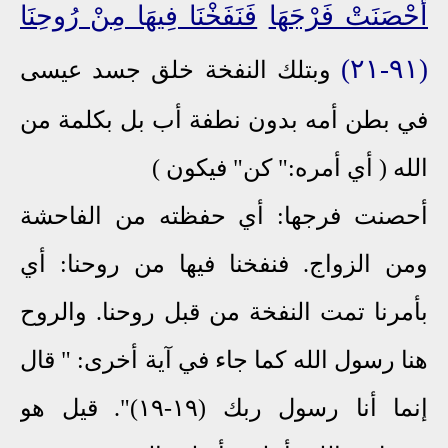
أَحْصَنَتْ فَرْجَهَا
فَنَفَخْنَا فِيهَا مِنْ رُوحِنَا
(٩١-٢١)
وبتلك النفخة خلق جسد عيسى
في بطن أمه بدون نطفة أب بل بكلمة من
الله ( أي أمره:" كن" فيكون )
أحصنت فرجها: أي حفظته من الفاحشة
ومن الزواج. فنفخنا فيها من روحنا: أي
بأمرنا تمت النفخة من قبل روحنا. والروح
هنا رسول الله كما جاء في آية أخرى: " قال
إنما أنا رسول ربك (١٩-١٩)". قيل هو