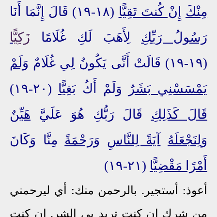
مِنْكَ
إِنْ كُنتَ تَقِيًّا
(١٨-١٩) قَالَ إِنَّمَا أَنَا
رَسُولُ رَبِّكِ
لِأَهَبَ لَكِ غُلَامًا
زَكِيًّا
(١٩-١٩) قَالَتْ أَنَّى يَكُونُ لِي غُلَامٌ
وَلَمْ
يَمْسَسْنِي بَشَرٌ
وَلَمْ أَكُ
بَغِيًّا
(٢٠-١٩)
قَالَ كَذَلِكِ
قَالَ رَبُّكِ هُوَ عَلَيَّ
هَيِّنٌ
وَلِنَجْعَلَهُ
آيَةً لِلنَّاسِ
وَرَحْمَةً
مِنَّا وَكَانَ
أَمْرًا مَقْضِيًّا
(٢١-١٩)
أعوذ: أستجير. بالرحمن منك: أي ليرحمني
من شرك إن كنت تريد بي الشر. إن كنت