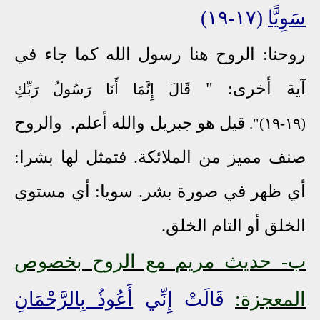
سَوِيًّا
(١٧-١٩)
روحنا: الروح هنا رسول الله كما جاء في
آية أخرى: "
قَالَ إِنَّمَا أَنَا رَسُولُ رَبِّكِ
قيل هو جبريل والله أعلم. والروح
".
(١٩-١٩)
صنف مميز من الملائكة. فتمثل لها بشرا:
أي ظهر في صورة بشر.
سويا: أي مستوي
الخلق أو التام الخلق.
ب
- حديث مريم مع الروح بخصوص
المعجزة:
قَالَتْ إِنِّي
أَعُوذُ بِالرَّحْمَانِ