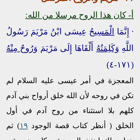
أ-
كان هذا الروح مرسلا من الله:
∙
إِنَّمَا
الْمَسِيحُ
عِيسَى ابْنُ مَرْيَمَ رَسُولُ
اللَّهِ
وَكَلِمَتُهُ
أَلْقَاهَا إِلَى مَرْيَمَ
وَرُوحٌ مِنْهُ
(١٧١-٤)
المعجزة في أمر عيسى عليه السلام لم
تكن في روحه لأن الله خلق أرواح بني آدم
كلهم بلا استثناء من روح آدم في أول
الخلق ( أنظر كتاب قصة الوجود
١٩
) ثم