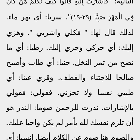
التالية: "
فَأَشَارَتْ إِلَيْهِ قَالُوا كَيْفَ نُكَلِّمُ مَنْ كَانَ
.
"
سريا: أي نهر ماء.
فِي الْمَهْدِ صَبِيًّا (٢٩-١٩)
لذلك قال لها: " فكلي واشربي ".
وهزي
إليك: أي حركي وجري إليك. رطبا: أي ما
نضج من تمر النخل. جنيا: أي طاب وأصبح
صالحا للاجتناء والقطف. وقري عينا: أي
طيبي نفسا ولا تحزني. فقولي: فقولي
بالإشارات. نذرت للرحمن صوما: النذر هو
أن تلزم نفسك لله بأمر لم يكن واجبا عليك.
والصوم هنا صوم عن الكلام أيضا. إنسيا: أي