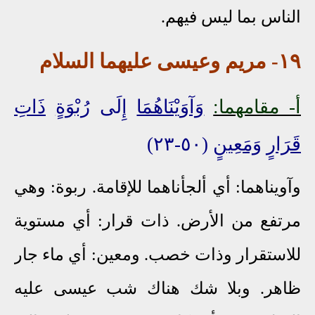
الناس بما ليس فيهم.
١٩- مريم وعيسى عليهما السلام
أ
- مقامهما:
وَآوَيْنَاهُمَا
إِلَى
رُبْوَةٍ
ذَاتِ
قَرَارٍ
وَمَعِينٍ
(٥٠-٢٣)
وآويناهما: أي ألجأناهما للإقامة. ربوة: وهي
مرتفع من الأرض. ذات قرار: أي مستوية
للاستقرار وذات خصب. ومعين: أي ماء جار
ظاهر. وبلا شك هناك شب عيسى عليه