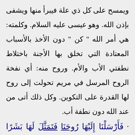
ويمسح على كل ذي علة فيبرأ منها ويشفى
بإذن الله. وهو عيسى عليه السلام. وكلمته:
هي أمر الله " كن " دون الأخذ بالأسباب
المعتادة التي تخلق بها الأجنة باختلاط
نطفتي الأب والأم. وروح منه: أي نفخة
الروح المرسل في مريم تحولت إلى روح
لها القدرة على التكوين. وكل ذلك أتى من
عند الله دون نطفة أب.
∙
فَأَرْسَلْنَا إِلَيْهَا
رُوحَنَا
فَتَمَثَّلَ
لَهَا بَشَرًا