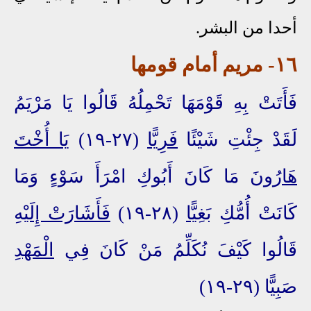
أحدا من البشر.
١٦- مريم أمام قومها
فَأَتَتْ بِهِ قَوْمَهَا تَحْمِلُهُ قَالُوا يَا مَرْيَمُ
لَقَدْ جِئْتِ شَيْئًا
فَرِيًّا
(٢٧-١٩)
يَا أُخْتَ
هَارُونَ
مَا كَانَ أَبُوكِ امْرَأَ سَوْءٍ وَمَا
كَانَتْ أُمُّكِ
بَغِيًّا
(٢٨-١٩)
فَأَشَارَتْ إِلَيْهِ
قَالُوا كَيْفَ نُكَلِّمُ مَنْ كَانَ فِي
الْمَهْدِ
صَبِيًّا (٢٩-١٩)