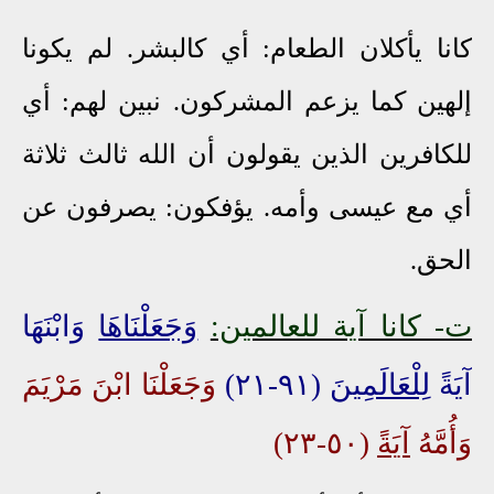
كانا يأكلان الطعام: أي كالبشر. لم يكونا
إلهين كما يزعم المشركون. نبين لهم: أي
للكافرين الذين يقولون أن الله ثالث ثلاثة
أي مع عيسى وأمه. يؤفكون: يصرفون عن
الحق.
ت
- كانا آية للعالمين:
وَجَعَلْنَاهَا
وَابْنَهَا
آيَةً
لِلْعَالَمِينَ
(٩١-٢١)
وَجَعَلْنَا ابْنَ مَرْيَمَ
وَأُمَّهُ
آيَةً
(٥٠-٢٣)