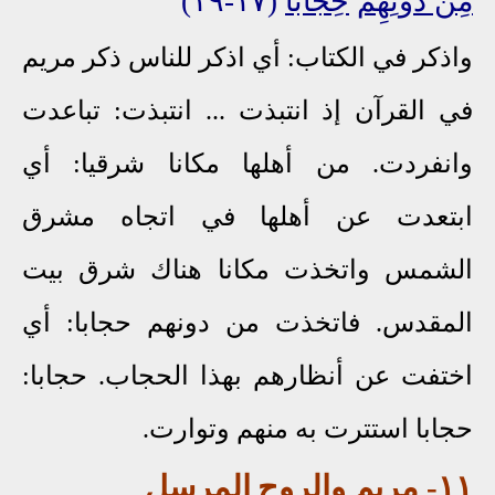
مِنْ دُونِهِمْ
حِجَابًا
(١٧-١٩)
واذكر في الكتاب: أي اذكر للناس ذكر مريم
في القرآن إذ انتبذت ... انتبذت: تباعدت
وانفردت. من أهلها مكانا شرقيا: أي
ابتعدت عن أهلها في اتجاه مشرق
الشمس واتخذت مكانا هناك شرق بيت
المقدس. فاتخذت من دونهم حجابا: أي
اختفت عن أنظارهم بهذا الحجاب. حجابا:
حجابا استترت به منهم وتوارت.
١١
- مريم
والروح
المرسل