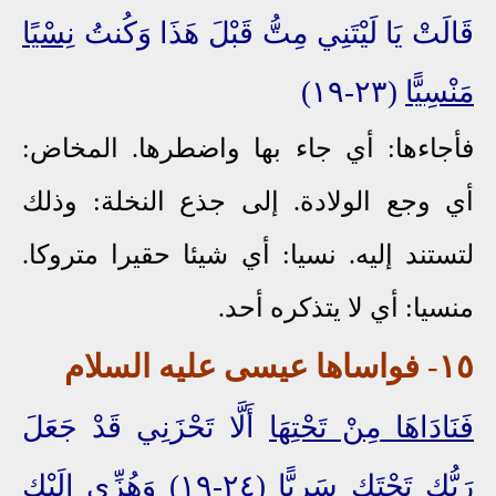
قَالَتْ يَا لَيْتَنِي مِتُّ قَبْلَ هَذَا وَكُنتُ
نِسْيًا
مَنْسِيًّا
(٢٣-١٩)
فأجاءها: أي جاء بها واضطرها. المخاض:
أي وجع الولادة. إلى جذع النخلة: وذلك
لتستند إليه. نسيا: أي شيئا حقيرا متروكا.
منسيا: أي لا يتذكره أحد.
١٥
-
فواساها
عيسى عليه السلام
فَنَادَاهَا مِنْ تَحْتِهَا
أَلَّا تَحْزَنِي قَدْ جَعَلَ
رَبُّكِ تَحْتَكِ
سَرِيًّا
(٢٤-١٩)
وَهُزِّي إِلَيْكِ