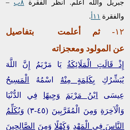
جبريل والله أعلم. أنظر الفقرة
٨ب
–
والفقرة
١١أ
.
١٢
-
ثم أعلمت
بتفاصيل
عن
المولود ومعجزاته
إِذْ قَالَتِ الْمَلَائِكَةُ
يَا مَرْيَمُ إِنَّ اللَّهَ
يُبَشِّرُكِ
بِكَلِمَةٍ مِنْهُ
اسْمُهُ
الْمَسِيحُ
عِيسَى
ابْنُ مَرْيَمَ
وَجِيهًا
فِي الدُّنْيَا
وَالْآخِرَةِ وَمِنَ الْمُقَرَّبِينَ (٤٥-٣)
وَيُكَلِّمُ
النَّاسَ
فِي
الْمَهْدِ
وَكَهْلًا
وَمِنَ
الصَّالِحِينَ