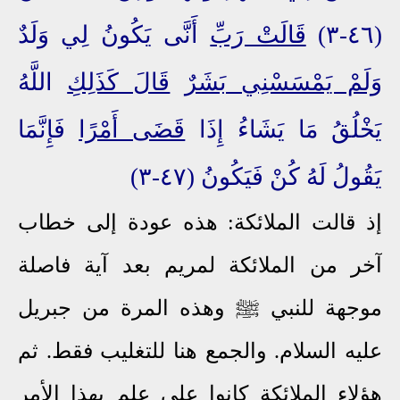
(٤٦-٣)
قَالَتْ رَبِّ
أَنَّى يَكُونُ لِي وَلَدٌ
وَلَمْ يَمْسَسْنِي بَشَرٌ
قَالَ كَذَلِكِ
اللَّهُ
يَخْلُقُ مَا يَشَاءُ إِذَا
قَضَى أَمْرًا
فَإِنَّمَا
يَقُولُ لَهُ كُنْ فَيَكُونُ (٤٧-٣)
إذ قالت الملائكة: هذه عودة إلى خطاب
آخر من الملائكة لمريم بعد آية فاصلة
موجهة للنبي ﷺ وهذه المرة من جبريل
عليه السلام. والجمع هنا للتغليب فقط. ثم
هؤلاء الملائكة كانوا على علم بهذا الأمر