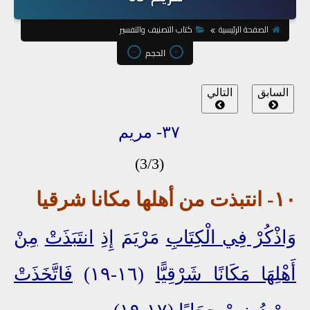
الصفحة الرئيسية
كتاب التصنيف والتفسير
الحجم
السابق
التالي
٣٧
-
مريم
(3/3)
١٠- انتبذت من أهلها مكانا شرقيا
وَاذْكُرْ فِي الْكِتَابِ
مَرْيَمَ إِذِ
انتَبَذَتْ
مِنْ
أَهْلِهَا مَكَانًا شَرْقِيًّا
(١٦-١٩)
فَاتَّخَذَتْ