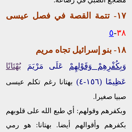
مضجع الصبي في رضاعه.
١٧- تتمة القصة في فصل عيسى
٥
-
٣٨
١٨
- بنو إسرائيل تجاه مريم
وَبِكُفْرِهِمْ
وَقَوْلِهِمْ
عَلَى مَرْيَمَ
بُهْتَانًا
عَظِيمًا (١٥٦-٤)
بهتانا
رغم تكلم عيسى
صبيا صغيرا
.
وبكفرهم وقولهم: أي طبع الله على قلوبهم
بكفرهم وأقوالهم أيضا. بهتانا: هو رمي