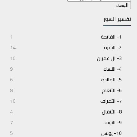
تفسير السور
1- الفاتحة
1
2- البقرة
14
3- آل عمران
10
4- النساء
9
5- المائدة
6
6- الأنعام
8
7- الأعراف
10
8- الأنفال
4
9- التوبة
7
10- يونس
5