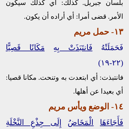
بلسان جبريل. كذلك: أي كذلك سيكون
الأمر. قضى أمرا: أي أراده أن يكون.
١٣- حمل مريم
فَحَمَلَتْهُ
فَانتَبَذَتْ بِهِ
مَكَانًا قَصِيًّا
(٢٢-١٩)
فانتبذت: أي ابتعدت به وتنحت. مكانا قصيا:
أي بعيدا عن أهلها.
١٤- الوضع ويأس مريم
فَأَجَاءَهَا
الْمَخَاضُ
إِلَى جِذْعِ النَّخْلَةِ