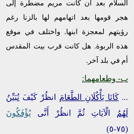
السلام بعد أن كانت مريم مضطرة إلى
هجر قومها بعد اتهامهم لها بالزنا رغم
رؤيتهم لمعجزة ابنها. واختلف في موقع
هذه الربوة. هل كانت قرب بيت المقدس
أم في بلد آخر.
ب
-
وطعامهما
:
...
كَانَا يَأْكُلَانِ
الطَّعَامَ
انظُرْ كَيْفَ
نُبَيِّنُ
لَهُمُ
الْآيَاتِ ثُمَّ انظُرْ أَنَّى
يُؤْفَكُونَ
(٧٥-٥)