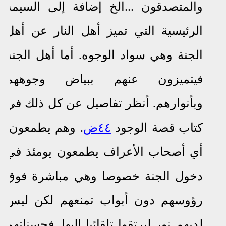
والمتصدقون ...الخ إضافة إلى
السيمة
الرئيسية التي تميز أهل النار عن أهل
الجنة وهي سواد الوجوه. أما أهل الجنة
فيتميزون عنهم ببياض وجوههم
وبأنوارهم. أنظر تفاصيل عن كل ذلك في
كتاب قصة الوجود
٤٤ض
.
وهم يطمعون:
أي أصحاب الأعراف يطمعون يومئذ في
دخول الجنة خصوصا وهي مباشرة فوق
رؤوسهم دون أبواب تمنعهم لكن ليس
لديهم نور ليرتقوا تلقائيا إليها. فحسناتهم