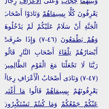
وَبَيْنَهُمَا
حِجَابٌ
وَعَلَى
الْأَعْرَافِ
رِجَالٌ
يَعْرِفُونَ كُلًّا
بِسِيمَاهُمْ
وَنَادَوْا أَصْحَابَ
الْجَنَّةِ أَنْ سَلَامٌ عَلَيْكُمْ لَمْ يَدْخُلُوهَا
وَهُمْ يَطْمَعُونَ
(٤٦-٧) وَإِذَا صُرِفَتْ
أَبْصَارُهُمْ
تِلْقَاءَ
أَصْحَابِ النَّارِ قَالُوا
رَبَّنَا لَا تَجْعَلْنَا مَعَ الْقَوْمِ الظَّالِمِينَ
(٤٧-٧) وَنَادَى أَصْحَابُ الْأَعْرَافِ رِجَالًا
يَعْرِفُونَهُمْ
بِسِيمَاهُمْ
قَالُوا
مَا أَغْنَى
عَنْكُمْ جَمْعُكُمْ
وَمَا كُنتُمْ تَسْتَكْبِرُونَ