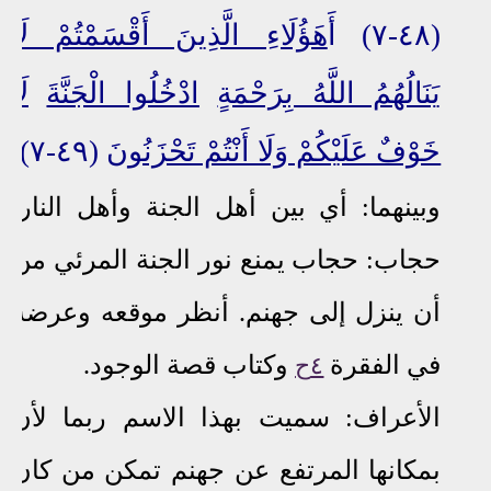
(٤٨-٧) أ
َهَؤُلَاءِ الَّذِينَ أَقْسَمْتُمْ لَا
يَنَالُهُمُ اللَّهُ بِرَحْمَةٍ
ادْخُلُوا الْجَنَّةَ
لَا
خَوْفٌ عَلَيْكُمْ وَلَا أَنْتُمْ تَحْزَنُونَ
(٤٩-٧)
وبينهما: أي بين أهل الجنة وأهل النار.
حجاب: حجاب يمنع نور الجنة المرئي من
أن ينزل إلى جهنم. أنظر موقعه وعرضه
في الفقرة
وكتاب قصة الوجود.
٤ح
الأعراف:
سميت بهذا الاسم ربما لأن
بمكانها المرتفع عن جهنم تمكن من كان