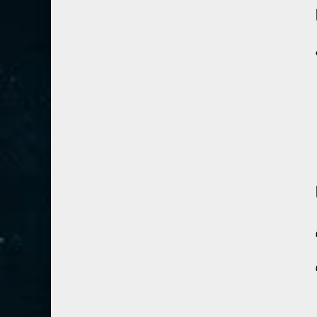
80- عبس
2
81- التكوير
2
82- الانفطار
1
83- المطففين
2
84- الانشقاق
1
85- البروج
1
86- الطارق
1
87- الأعلى
1
88- الغاشية
1
89- الفجر
2
90- البلد
1
91- الشمس
1