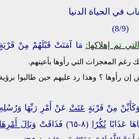
(8/9)
مَا آمَنَتْ قَبْلَهُمْ مِنْ قَرْيَةٍ
ك رغم المعجزات التي رأوها بأعينهم.
 إن رأوها ؟ وهذا رد عليهم حين طالبوا برؤية
َكَأَيِّنْ مِنْ قَرْيَةٍ
عَتَتْ
عَنْ أَمْرِ رَبِّهَا وَرُسُلِهِ
َاهَا عَذَابًا
نُكُرًا
(٨-٦٥) فَذَاقَتْ
وَبَالَ أَمْرِهَا