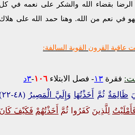
 الرضا بقضاء الله والشكر على نعمه في كل
فهو في نعم من الله. وهنا حمد الله على هلاك
قت:
فقرة
١٣
- فصل الابتلاء
١٠٦
-
٣د
َ
ظَالِمَةٌ
ثُمَّ
أَخَذْتُهَا
وَإِلَيَّ الْمَصِيرُ
(٤٨-٢٢)
َأَمْلَيْتُ
لِلَّذِينَ كَفَرُوا ثُمَّ
أَخَذْتُهُمْ
فَكَيْفَ كَانَ