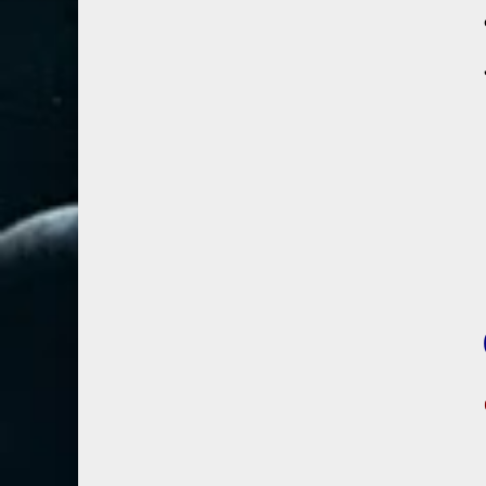
67- الملك
2
68- القلم
2
69- الحاقة
3
70- المعارج
3
71- نوح
2
72- الجن
2
73- المزمل
1
74- المدثر
2
75- القيامة
2
76- الإنسان
2
77- المرسلات
2
78- النبأ
2
79- النازعات
2