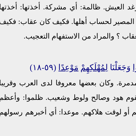
رغد العيش. ظالمة: أي مشركة. أخذتها: أخذتها
 المصير لحساب أهلها. فكيف كان عقاب: فكيف
قاب ؟ والمراد من الاستفهام التعجيب.
ا
وَجَعَلْنَا
لِمُهْلَكِهِمْ
مَوْعِدًا
(٥٩-١٨)
دمرة. وكان بعضها معروفا لدى العرب وقريبا
قوم
هود وصالح ولوط وشعيب. ظلموا: وأعظم
م أو لوقت هلاكهم.
موعدا: أي أخبرهم رسولهم