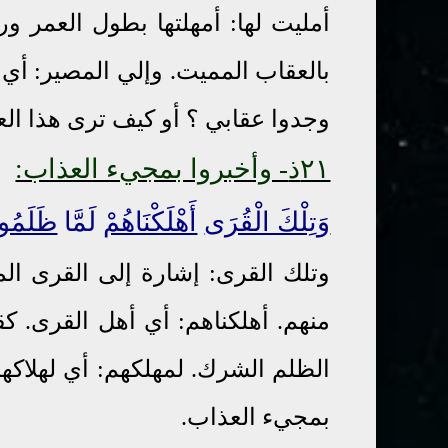
أمليت لها: أمهلتها بطول العمر و
بالعقاب المميت. وإلي المصير: أي
وجدوا عقابي ؟ أو كيف ترى هذا الع
٢١ذ
- وأخبروا بمجيء العذاب:
وَتِلْكَ الْقُرَى
أَهْلَكْنَاهُمْ
لَمَّا
ظَلَمُو
وتلك القرى: إشارة إلى القرى الم
منهم. أهلكناهم: أي أهل القرى. ك
الظلم الشرك.
لمهلكهم: أي لهلاكه
بمجيء العذاب.