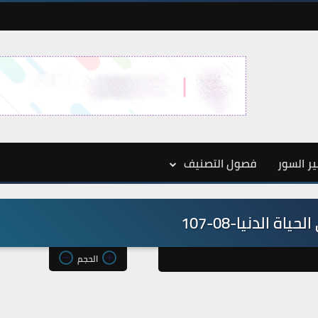
ر السور
فصول التصنيف
اة الدنيا-08-107
الحجم