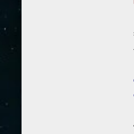
54- القمر
3
55- الرحمان
4
56- الواقعة
4
57- الحديد
2
58- المجادلة
2
59- الحشر
2
60- الممتحنة
2
61- الصف
1
62- الجمعة
1
63- المنافقون
1
64- التغابن
1
65- الطلاق
1
66- التحريم
1