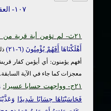
١٠٧- العقاب في الحياة الدنيا
٢١ث- لم تؤمن أية قرية من التي تم إهلاكها:
أَهْلَكْنَاهَا
أَفَهُمْ يُؤْمِنُونَ
(٦-٢١)
ذل
أفهم يؤمنون: أي أيؤمن كفار قريش
معجزات كما جاء في الآية السابقة.
٢١ج
- وواجهت حسابا عسيرا:
و
فَحَاسَبْنَاهَا حِسَابًا شَدِيدًا
وَعَذَّبْن