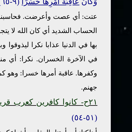
وَكَانَ
عَاقِبَةُ أَمْرِهَا خُسْرًا
(٩-٦٥) أَعَدَّ اللَّهُ لَهُمْ عَذَابًا شَدِيدًا (١٠-٦٥)
عتت: أي عصت وأعرضت. فحاسبناها
الحساب الشديد أي كان الله لا يتج
بها في الدنيا عذابا نكرا ليذوقوا 
في الآخرة الخسران. نكرا: أي منك
وكفرها. عاقبة أمرها خسرا: وهو كما 
جهنم.
٢١ح- كا
نوا
كافرين كعرب قري
(٥١-٥٤)