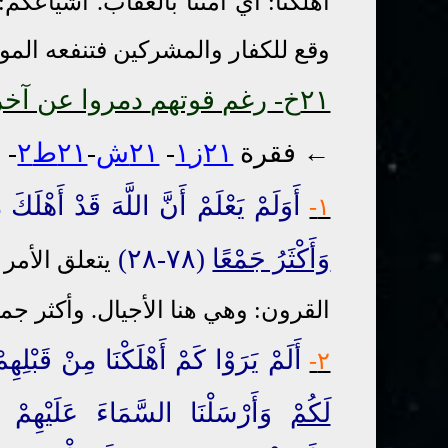
أهلكنا: أي أمتنا بالعقاب. أشياعكم
وقع للكفار والمشركين فتنفعه الم
٢١خ
-
رغم قوتهم
دمروا عن آخر
←
فقرة
٢١ز١
-
٢١ش
-
٢١ط٢
- 
أَوَلَمْ يَعْلَمْ أَنَّ اللَّهَ قَدْ أَهْلَك
١-
وَأَكْثَرُ جَمْعًا
(٧٨-٢٨)
يتعلق الأمر 
القرون: وهي هنا الأجيال. وأكثر جمعا
أَلَمْ يَرَوْا كَمْ أَهْلَكْنَا مِنْ قَبْلِه
٢-
لَكُمْ
وَأَرْسَلْنَا السَّمَاءَ عَلَيْهِمْ