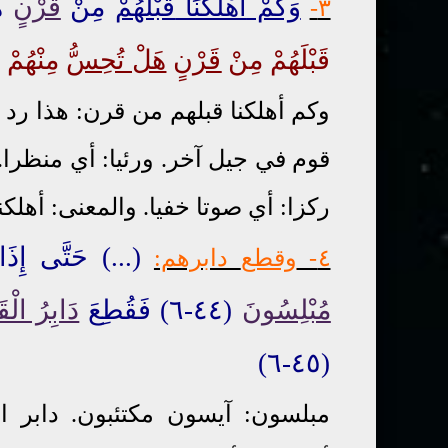
وَكَمْ
أَهْلَكْنَا
قَبْلَهُمْ
مِنْ
قَرْنٍ
هُ
-
٣
قَبْلَهُمْ مِنْ
قَرْنٍ
هَلْ تُحِسُّ
مِنْهُمْ م
وكم أهلكنا قبلهم من قرن: هذا رد ع
قوم في جيل آخر. ورئيا: أي منظرا
ركزا: أي صوتا خفيا. والمعنى: أهلك
(
...
) حَتَّى إِذَا 
٤
-
وقطع
دابرهم:
مُبْلِسُونَ
(٤٤-٦) فَقُطِعَ
دَابِرُ الْق
(٤٥-٦)
مبلسون: آيسون مكتئبون. دابر ال