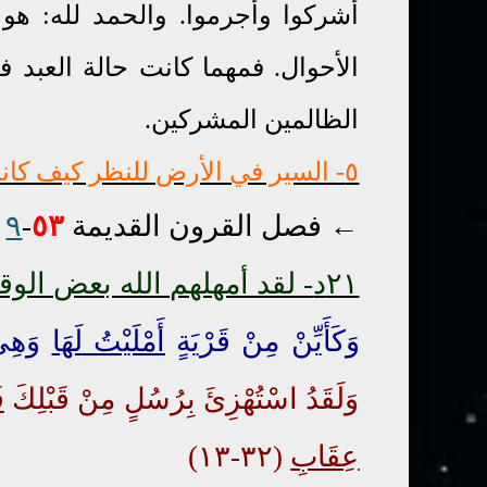
أشركوا وأجرموا. والحمد لله: هو
الأحوال. فمهما كانت حالة العبد 
الظالمين المشركين.
٥- السير في الأرض للنظر كيف كانت عاقبة القرون القوية السالفة:
←
فصل القرون القديمة
٥٣
-
٩
٢١د
- لقد أمهلهم الله بعض الو
وَكَأَيِّنْ مِنْ قَرْيَةٍ
أَمْلَيْتُ لَهَا
وَهِي
وَلَقَدُ اسْتُهْزِئَ بِرُسُلٍ مِنْ قَبْلِكَ
ف
عِقَابِ
(٣٢-١٣)