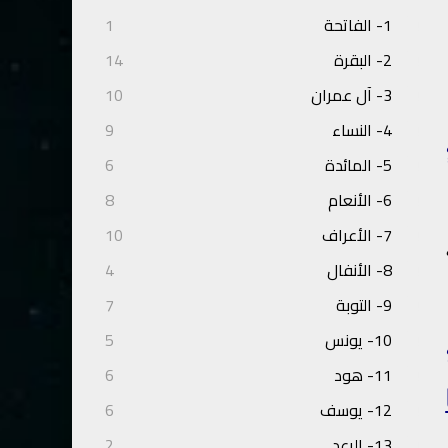
1- الفاتحة
1
2- البقرة
14
3- آل عمران
10
4- النساء
9
5- المائدة
6
6- الأنعام
8
7- الأعراف
10
8- الأنفال
4
9- التوبة
7
10- يونس
5
11- هود
6
12- يوسف
6
13- الرعد
2