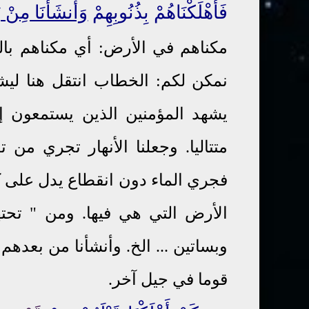
فَأَهْلَكْنَاهُمْ بِذُنُوبِهِمْ
وَأَنشَأْنَا مِنْ 
مكناهم في الأرض: أي مكناهم بالق
نمكن لكم: الخطاب انتقل هنا لي
يشهد المؤمنين الذين يستمعون إ
متتاليا. وجعلنا الأنهار تجري من 
فجري الماء دون انقطاع يدل على ك
الأرض التي هي فيها. ومن " تحت
وبساتين ... الخ. وأنشأنا من بعدهم
قوما في جيل آخر.