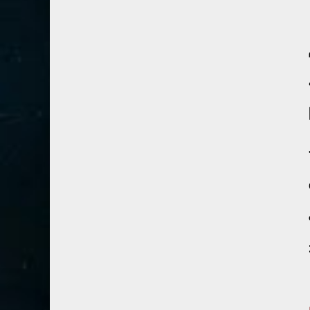
41- فصلت
3
42- الشورى
3
43- الزخرف
5
44- الدخان
3
45- الجاثية
2
46- الأحقاف
2
47- محمد
2
48- الفتح
2
49- الحجرات
1
50- ق
3
51- الذاريات
3
52- الطور
3
53- النجم
3