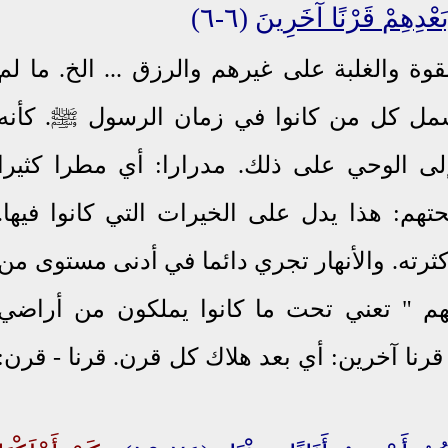
بَعْدِهِمْ قَرْنًا آخَرِينَ
(٦-٦)
وة والغلبة على غيرهم والرزق ... الخ. ما لم
شمل كل من كانوا في زمان الرسول ﷺ. كأنه
لى الوحي على ذلك. مدرارا: أي مطرا كثيرا
تحتهم: هذا يدل على الخيرات التي كانوا فيها.
ثرته. والأنهار تجري دائما في أدنى مستوى من
هم " تعني تحت ما كانوا يملكون من أراضي
 قرنا آخرين: أي بعد هلاك كل قرن. قرنا - قرن: