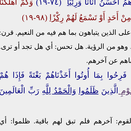
مُ أَحْسَنُ أَثَاثًا
وَرِئْيًا
(٧٤-١٩)
وَكَمْ أَهْلَكْنَا
ِنْ أَحَدٍ أَوْ تَسْمَعُ لَهُمْ
رِكْزًا
(٩٨-١٩)
لى الذين يتباهون بما هم فيه من النعيم. قرن:
. وهو من الرؤية. هل تحس: أي هل تجد أو ترى.
ناهم عن آخرهم.
فَرِحُوا بِمَا أُوتُوا أَخَذْنَاهُمْ بَغْتَةً فَإِذَا هُمْ
َوْم
الَّذِينَ
ظَلَمُوا
وَالْحَمْدُ لِلَّهِ
رَبِّ الْعَالَمِينَ
قوم: آخرهم فلم تبق لهم باقية. ظلموا: أي