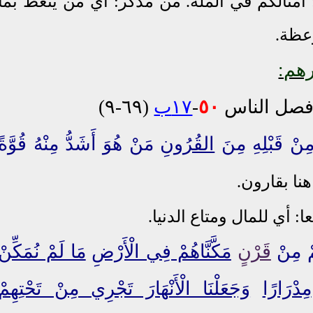
: أمثالكم في الملة. من مدكر: أي من يتعظ بما
وعظة.
هم:
فصل الناس
٥٠
-
١٧ب
(٦٩-٩)
َ مِنْ قَبْلِهِ مِنَ
القُرُونِ
مَنْ هُوَ أَشَدُّ مِنْهُ قُوَّةً
هنا بقارون.
: أي للمال ومتاع الدنيا.
ِمْ مِنْ
قَرْنٍ
مَكَّنَّاهُمْ فِي الْأَرْضِ
مَا لَمْ نُمَكِّنْ
مِدْرَارًا
وَجَعَلْنَا الْأَنْهَارَ تَجْرِي مِنْ تَحْتِهِمْ