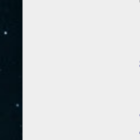
28- القصص
5
29- العنكبوت
4
30- الروم
3
31- لقمان
2
32- السجدة
2
33- الأحزاب
4
34- سبأ
3
35- فاطر
2
36- يس
4
37- الصافات
8
38- ص
5
39- الزمر
4
40- غافر
4