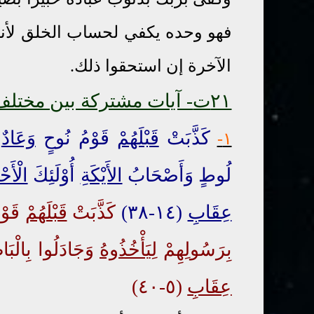
فهو وحده يكفي لحساب الخلق لأنه 
الآخرة إن استحقوا ذلك.
٢١ت
- آيات مشتركة بين مختلف 
كَذَّبَتْ
قَبْلَهُمْ
قَوْمُ نُوحٍ
وَعَادٌ
و
١-
لُوطٍ وَأَصْحَابُ
الأَيْكَةِ
أُوْلَئِكَ
الْأَح
عِقَابِ
(١٤-٣٨)
كَذَّبَتْ
قَبْلَهُمْ
قَوْم
بِرَسُولِهِمْ
لِيَأْخُذُوهُ
وَجَادَلُوا بِالْبَ
عِقَابِ
(٥-٤٠)