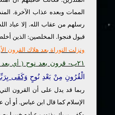
الممات وبعده عذاب الآخرة. المنذ
رسلهم من عقاب الله. إلا عباد ال
قبول فنجوا. المخلصين: الذين أخلصه
ونزلت التوراة بعد هلاك القرون الأ
٢١ب- قرون بعد
نوح
( أي بعد 
الْقُرُونِ مِنْ بَعْدِ نُوحٍ
وَكَفَى بِرَبِّ
ربما قد يدل على أن القرون التي 
الإسلام كما قال ابن عباس
.
أو أن ع
وكفى بربك بذنوب عباده خبيرا بصيرا