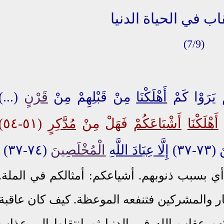
(7/9)
مْ يَرَوْا كَمْ
أَهْلَكْنَا
مِنْ قَبْلِهِمْ مِنْ
قَرْنٍ
(
...
)
ْ
أَهْلَكْنَا
أَشْيَاعَكُمْ
فَهَلْ مِنْ
مُدَّكِرٍ
(٥١-٥٤)
َ
(٧٣-٣٧)
إِلَّا عِبَادَ اللَّهِ
الْمُخْلَصِينَ
(٧٤-٣٧)
: أي بسبب ذنوبهم. أشياعكم: أمثالكم في الملة.
ار والمشركين فتنفعه الموعظة. كيف كان عاقبة
هم عقاب الله في الدنيا ثم انتقلوا إلى عذاب