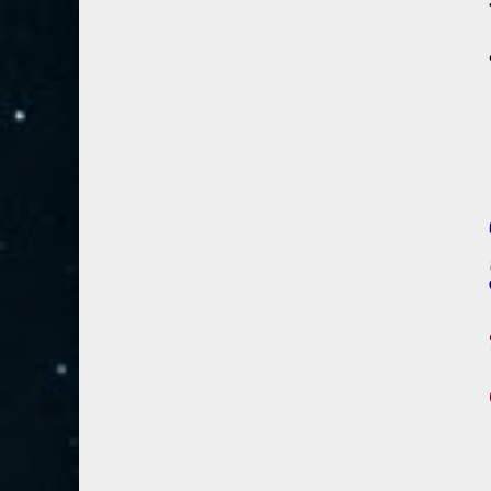
28- القصص
5
29- العنكبوت
4
30- الروم
3
31- لقمان
2
32- السجدة
2
33- الأحزاب
4
34- سبأ
3
35- فاطر
2
36- يس
4
37- الصافات
8
38- ص
5
39- الزمر
4
40- غافر
4