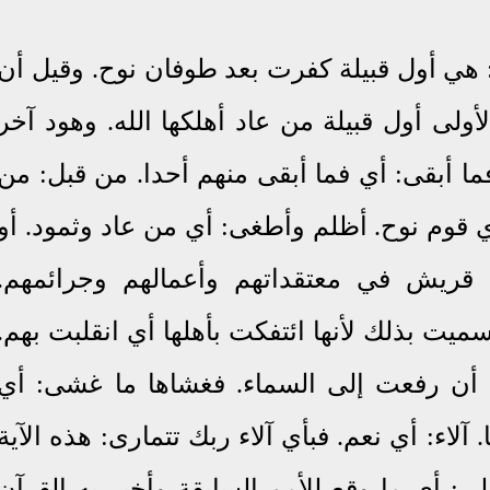
ولى: هي أول قبيلة كفرت بعد طوفان نوح. وقيل أن
ولى أول قبيلة من عاد أهلكها الله. وهود آخر
فما أبقى: أي فما أبقى منهم أحدا. من قبل: من
 أي قوم نوح. أظلم وأطغى: أي من عاد وثمود. أو
ريش في معتقداتهم وأعمالهم وجرائمهم.
يت بذلك لأنها ائتفكت بأهلها أي انقلبت بهم.
د أن رفعت إلى السماء. فغشاها ما غشى: أي
لاء: أي نعم. فبأي آلاء ربك تتمارى: هذه الآية
لى: أي ما وقع للأمم السابقة وأخبر به القرآن