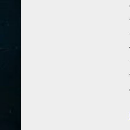
41- فصلت
3
42- الشورى
3
43- الزخرف
5
44- الدخان
3
45- الجاثية
2
46- الأحقاف
2
47- محمد
2
48- الفتح
2
49- الحجرات
1
50- ق
3
51- الذاريات
3
52- الطور
3
53- النجم
3