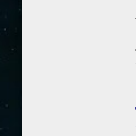
54- القمر
3
55- الرحمان
4
56- الواقعة
4
57- الحديد
2
58- المجادلة
2
59- الحشر
2
60- الممتحنة
2
61- الصف
1
62- الجمعة
1
63- المنافقون
1
64- التغابن
1
65- الطلاق
1
66- التحريم
1