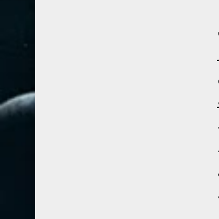
67- الملك
2
68- القلم
2
69- الحاقة
3
70- المعارج
3
71- نوح
2
72- الجن
2
73- المزمل
1
74- المدثر
2
75- القيامة
2
76- الإنسان
2
77- المرسلات
2
78- النبأ
2
79- النازعات
2