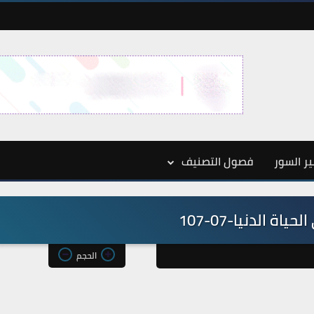
ر السور
فصول التصنيف
اة الدنيا-07-107
الحجم