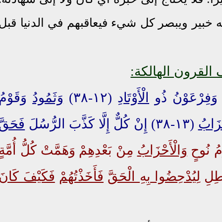
خبير ويبصر كل شيء فيعاقبهم في الدنيا قبل
القرون الهالكة:
َفِرْعَوْنُ ذُو
الْأَوْتَادِ
(١٢-٣٨)
وَثَمُودُ
وَقَوْمُ
ْزَابُ
(١٣-٣٨) إِنْ كُلٌّ إِلَّا كَذَّبَ الرُّسُلَ
فَحَقَّ
ُ نُوحٍ
وَالْأَحْزَابُ
مِنْ بَعْدِهِمْ وَهَمَّتْ كُلُّ أُمَّةٍ
اطِلِ
لِيُدْحِضُوا بِهِ الْحَقَّ
فَأَخَذْتُهُمْ
فَكَيْفَ كَانَ