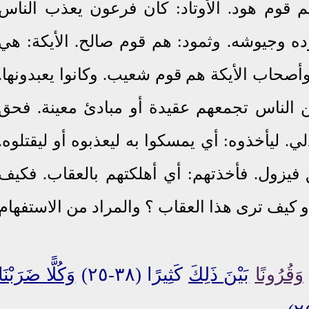
م قوم هود. الأوتاد: كان فرعون يعذب الناس
وده وجيوشه. وثمود: هم قوم صالح. الأيكة: هي
حاب الأيكة هم قوم شعيب. وكانوا يعبدونها.
 الناس تجمعهم عقيدة أو مبادئ معينة. فحق
 ليأخذوه: أي يمسكوا به ليعذبوه أو ليقتلوه.
فيزول. فأخذتهم: أي أهلكتهم بالعقاب. فكيف
 كيف ترى هذا العقاب ؟ والمراد من الاستفهام
وَقُرُونًا
بَيْنَ ذَلِكَ
كَثِيرًا (٣٨-٢٥)
وَكُلًّا ضَرَبْنَا