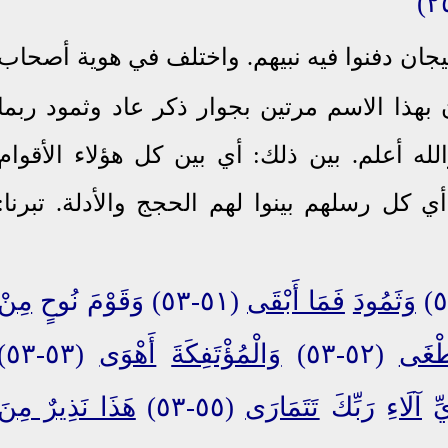
يجان دفنوا فيه نبيهم.
واختلف في هوية أصحاب
هذا الاسم مرتين بجوار ذكر عاد وثمود ربما
له أعلم. بين ذلك: أي بين كل هؤلاء الأقوام
أي كل رسلهم بينوا لهم الحجج والأدلة. تبرنا:
وَثَمُودَ
فَمَا أَبْقَى
(٥١-٥٣) وَقَوْمَ نُوحٍ
مِنْ
طْغَى
(٥٢-٥٣)
وَالْمُؤْتَفِكَةَ
أَهْوَى
(٥٣-٥٣)
آلَاءِ
رَبِّكَ
تَتَمَارَى
(٥٥-٥٣)
هَذَا نَذِيرٌ مِنَ