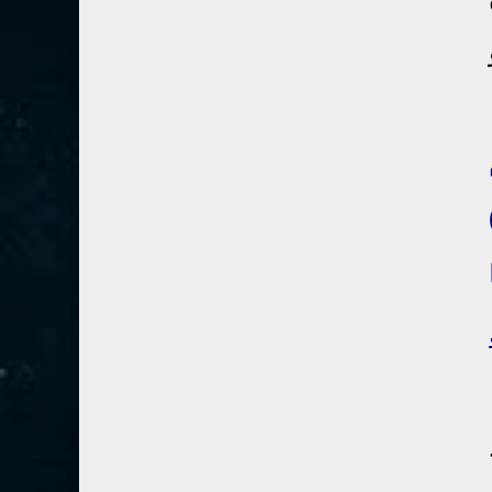
80- عبس
2
81- التكوير
2
82- الانفطار
1
83- المطففين
2
84- الانشقاق
1
٩-٨٩)
85- البروج
1
86- الطارق
1
87- الأعلى
1
88- الغاشية
1
89- الفجر
2
90- البلد
1
91- الشمس
1