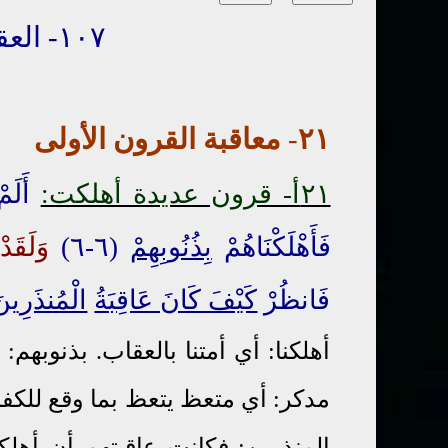
١٠٧- العقاب في الحياة الدنيا
١
٢
-
معا
قبة
القرون
الأ
و
لى
٢١أ- قرون عديدة أهلكت:
أَلَ
فَأَهْلَكْنَاهُمْ
بِذُنُوبِهِمْ
(٦-٦)
وَلَقَد
فَانظُرْ
كَيْفَ كَانَ عَاقِبَةُ
الْمُنذَرِين
أهلكنا: أي أمتنا بالعقاب. بذنوبهم
مدكر: أي متعظ يتعظ بما وقع للكف
المنذرين: فكانت عاقبتهم أن أهلك