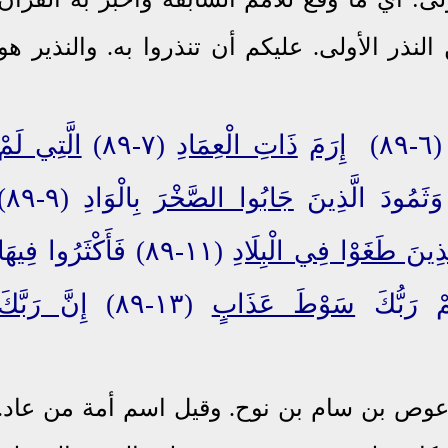
نذر الأولى. عليكم أن تنذروا به. والنذير هو
٨)
إِرَمَ
ذَاتِ الْعِمَادِ
(٧-٨٩)
الَّتِي لَمْ
جَابُوا الصَّخْرَ
بِالْوَادِ (
َذِينَ طَغَوْا فِي الْبِلَادِ
(١١-٨٩) فَأَكْثَرُوا فِيهَا
مْ رَبُّكَ
سَوْطَ عَذَابٍ
(١٣-٨٩)
إِنَّ رَبَّكَ
عوص بن سام بن نوح. وقيل اسم أمة من عاد.