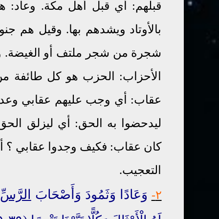
قبلهم: أي قبل أهل مكة. وعاد: ه
بالأوتاد ويشدهم بها. وقيل هم جن
شجرة من شجر ملتف أو الغيضة. وأص
الأحزاب: الحزب هو كل طائفة من
عقاب: أي وجب عليهم عقابي وعدلي.
ليدحضوا به الحق: أي ليزلق الحق 
كان عقاب: فكيف وجدوا عقابي ؟ أو
التعجيب.
وَعَادًا وَثَمُودَ وَأَصْحَابَ
الرَّسِّ
٢-