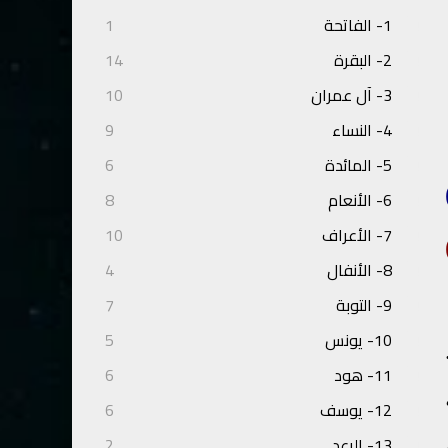
1- الفاتحة
1
2- البقرة
14
3- آل عمران
10
4- النساء
9
5- المائدة
6
6- الأنعام
8
7- الأعراف
10
8- الأنفال
4
9- التوبة
7
10- يونس
5
11- هود
6
12- يوسف
6
13- الرعد
2