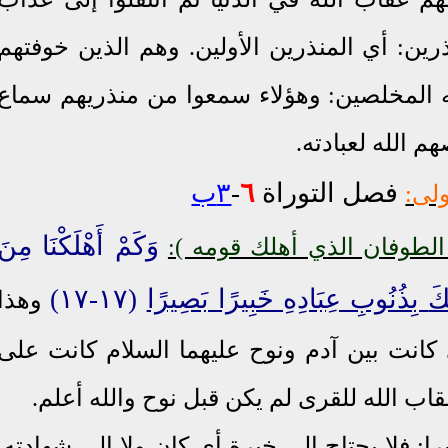
رين: أي المنذرين الأولين. وهم الذين خوفتهم
له المخلصين: وهؤلاء سمعوا من منذريهم سماع
م الله لعبادته.
فصل التوراة
٦
-
٣ب
ولى:
وَكَمْ أَهْلَكْنَا مِنَ
الطوفان الذي أهلك قومه ):
كَ
بِذُنُوبِ عِبَادِهِ خَبِيرًا بَصِيرًا
(١٧-١٧)
وهذا
كانت بين آدم ونوح عليهما السلام كانت على
قاب الله للقرى لم يكن قبل نوح والله أعلم.
: فلا يحتاج إلى خبرة أي كان ولا إلى شهادته.