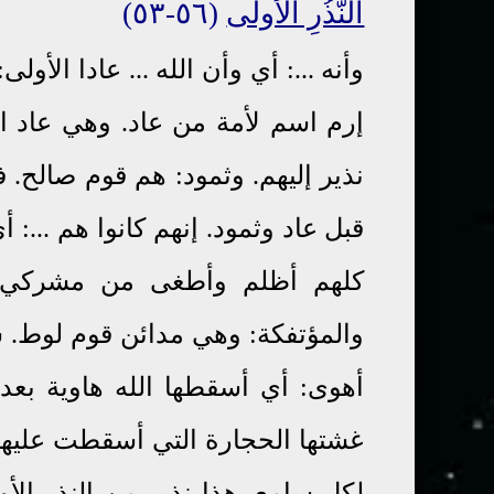
النُّذُرِ الْأُولَى
(٥٦-٥٣)
وأنه ...: أي وأن الله ... عادا الأ
إرم اسم لأمة من عاد. وهي عاد الأ
نذير إليهم. وثمود: هم قوم صالح. 
قبل عاد وثمود. إنهم كانوا هم ...:
كلهم أظلم وأطغى من مشركي ق
والمؤتفكة: وهي مدائن قوم لوط. سم
أهوى: أي أسقطها الله هاوية بع
غشتها الحجارة التي أسقطت عليها. آ
لكل سامع. هذا نذير من النذر الأو