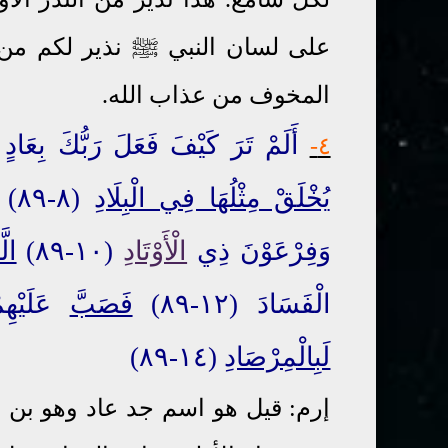
على لسان النبي ﷺ نذير لكم من ال
المخوف من عذاب الله.
أَلَمْ تَرَ كَيْفَ فَعَلَ رَبُّكَ بِعَادٍ (٦-٩
٤-
يُخْلَقْ مِثْلُهَا فِي الْبِلَادِ
(٨-٨٩) وَثَمُودَ الَّذِينَ
وَفِرْعَوْنَ ذِي
الْأَوْتَادِ
(١٠-٨٩)
الّ
الْفَسَادَ (١٢-٨٩)
فَصَبَّ
عَلَيْهِ
لَبِالْمِرْصَادِ
(١٤-٨٩)
إرم: قيل هو اسم جد عاد وهو بن 