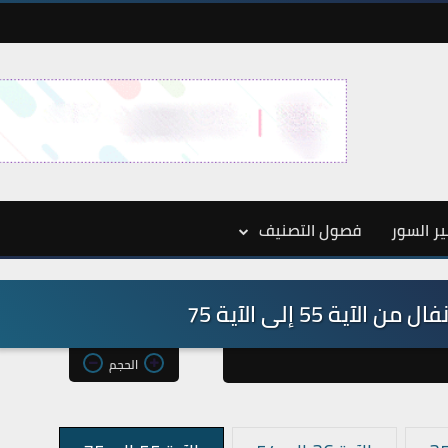
ر السور
فصول التصنيف
الحجم