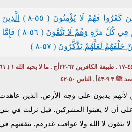
نَ كَفَرُوا فَهُمْ لَا يُؤْمِنُونَ ( ٥٥-٨ )
الَّذِينَ
 فِي كُلِّ مَرَّةٍ
وَهُمْ لَا يَتَّقُونَ
( ٥٦-٨ ) فَإِمَّا
 خَلْفَهُمْ لَعَلَّهُمْ يَذَّكَّرُونَ
( ٥٧-٨ )
محمد ﷺ ٣ ٩-٤٣أ . القرآن والعلم ٤٥-١٧ . طبيعة الكافرين ٦٢-٢٢أج . ما لا يحبه ا
 ٩-٤٣أ . الناس ٥٠-٤٢
س لأنهم يدبون على وجه الأرض. الذين عاهدت
لى أن لا يعينوا المشركين. قيل نزلت في بني
لا يتقون لا الله ولا عواقب غدرهم. تثقفنهم في