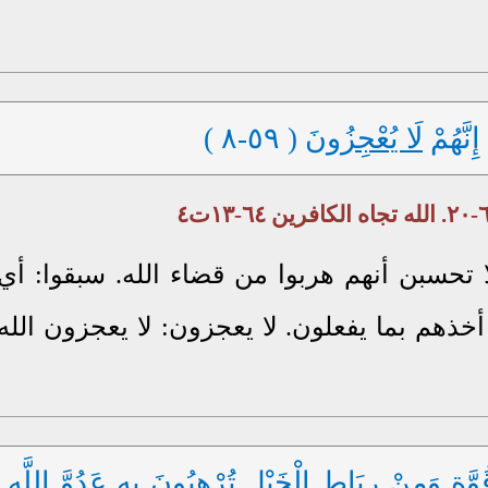
إِنَّهُمْ
لَا يُعْجِزُونَ
( ٥٩-٨ )
 تحسبن أنهم هربوا من قضاء الله. سبقوا: أي
أخذهم بما يفعلون. لا يعجزون: لا يعجزون الله
وَّةٍ
وَمِنْ
رِبَاطِ الْخَيْلِ
تُرْهِبُونَ بِهِ عَدُوَّ اللَّهِ