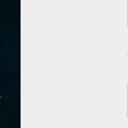
80- عبس
2
81- التكوير
2
82- الانفطار
1
83- المطففين
2
84- الانشقاق
1
85- البروج
1
86- الطارق
1
87- الأعلى
1
88- الغاشية
1
89- الفجر
2
90- البلد
1
91- الشمس
1
اء