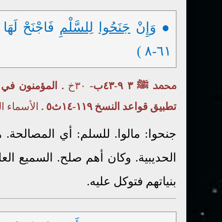
● وَإِنْ
جَنَحُوا
لِلسَّلْمِ
فَاجْنَحْ لَهَا و
٦١-٨ )
محمد ﷺ ٣ ٩-٤٣ب-
٣٠خ
تطبيق قواعد النسخ ١١٩-١٤ث٥ .
الأسماء المقترنة
جنحوا: مالوا. للسلم: أي المصالحة
الحديبية. وكان أهم صلح. السميع ال
بنياتهم فتوكل عليه.