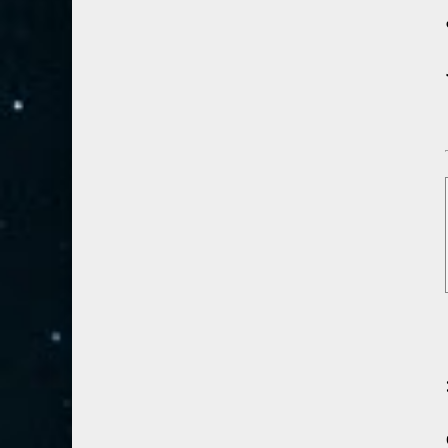
28- القصص
5
29- العنكبوت
4
30- الروم
3
31- لقمان
2
32- السجدة
2
33- الأحزاب
4
34- سبأ
3
35- فاطر
2
36- يس
4
37- الصافات
8
38- ص
5
39- الزمر
4
40- غافر
4