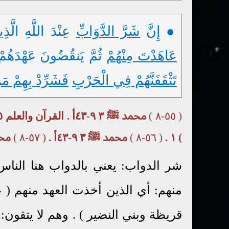
● إِنَّ
شَرَّ الدَّوَابِّ
عِنْدَ اللَّهِ الَّذِي
عَاهَدْتَ مِنْهُمْ
ثُمَّ يَنقُضُونَ عَهْدَهُمْ
تَثْقَفَنَّهُمْ فِي الْحَرْبِ
فَشَرِّدْ بِهِمْ مَنْ
( ٥٥-٨ )
) ١ .
( ٥٦-٨ )
محمد ﷺ ٣ ٩-٤٣أ .
( ٥٧-٨ )
محمد ﷺ ٣
شر الدواب: يعني بالدواب هنا النا
منهم: أي الذين أخذت العهد منهم ( ع
قريظة وبني النضير ) . وهم لا يتقون: 