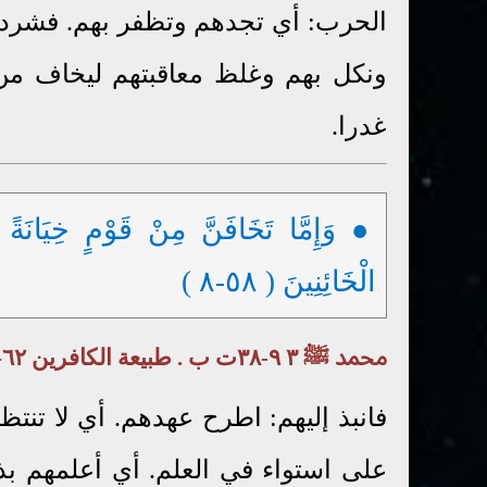
الحرب: أي تجدهم وتظفر بهم. فشرد
ونكل بهم وغلظ معاقبتهم ليخاف من
غدرا.
● وَإِمَّا تَخَافَنَّ مِنْ قَوْمٍ خِيَانَةً
الْخَائِنِينَ ( ٥٨-٨ )
محمد ﷺ ٣ ٩-٣٨ت ب . طبيعة الكافرين ٦٢-١٤ر-٢٢أأ-٢٢أج-٢٢أح . ما لا يحبه الله ١ ( ٦١ ) ١
فانبذ إليهم: اطرح عهدهم. أي لا تنتظ
على استواء في العلم. أي أعلمهم بذ