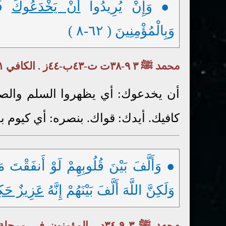
● وَإِنْ يُرِيدُوا
أَنْ يَخْدَعُوكَ
فَإ
وَبِالْمُؤْمِنِينَ ( ٦٢-٨ )
محمد ﷺ ٣ ٩-٣٨ت ت-٤٣ب-٤٤ز . الكافي ١ ( ٧٧ ) ٥
أن يخدعوك: أي يظهروا السلم والصلح
كافيك. أيدك: قواك. بنصره: أي كيوم بد
● وَأَلَّفَ بَيْنَ قُلُوبِهِمْ لَوْ أَنفَقْتَ م
وَلَكِنَّ اللَّهَ أَلَّفَ بَيْنَهُمْ إِنَّهُ
عَزِيزٌ حَك