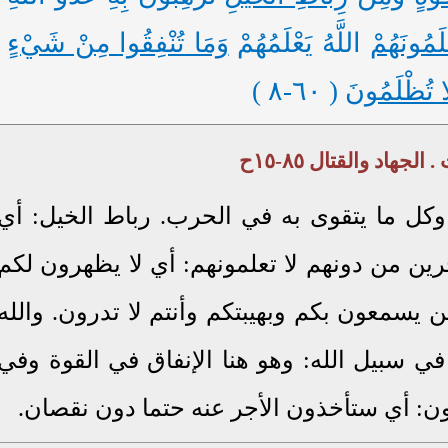
َمُونَهُمْ
اللَّهُ يَعْلَمُهُمْ
وَمَا تُنْفِقُوا مِنْ شَيْءٍ
لَا تُظْلَمُونَ
( ٦٠-٨ )
وكل ما يتقوى به في الحرب. رباط الخيل: أي
رين من دونهم لا تعلمونهم: أي لا يظهرون لكم
ن يسمعون بكم وبهيبتكم وأنتم لا تدرون. والله
 سبيل الله: وهو هنا الإنفاق في القوة وفي
مون: أي ستأخذون الأجر عنه حتما دون نقصان.