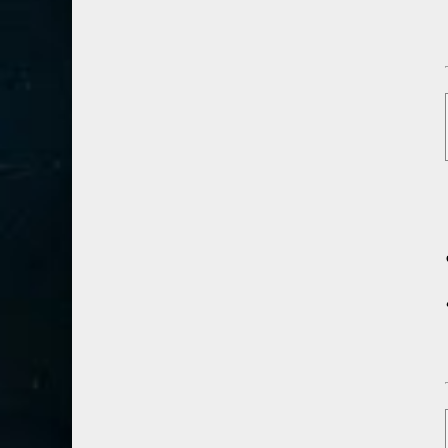
41- فصلت
3
42- الشورى
3
43- الزخرف
5
44- الدخان
3
45- الجاثية
2
46- الأحقاف
2
47- محمد
2
48- الفتح
2
49- الحجرات
1
50- ق
3
51- الذاريات
3
52- الطور
3
53- النجم
3