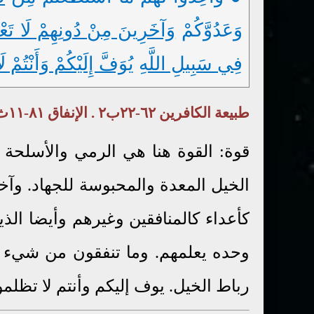
وَعَدُوَّكُمْ
وَآخَرِينَ مِنْ دُونِهِمْ لَا تَعْل
فِي سَبِيلِ اللَّهِ
يُوَفَّ إِلَيْكُمْ وَأَنْتُمْ 
طبيعة الكافرين ٦٢-٢٢ب٢ . الإنفاق ٨١-١١ث . الجهاد والقتال ٨٥-١٥ح
قوة: القوة هنا هي الرمي والأسلحة 
الخيل المعدة والمحبوسة للجهاد. وآخ
كأعداء كالمنافقين وغيرهم وأيضا الذي
وحده يعلمهم. وما تنفقون من شيء في
رباط الخيل. يوف إليكم وأنتم لا تظل