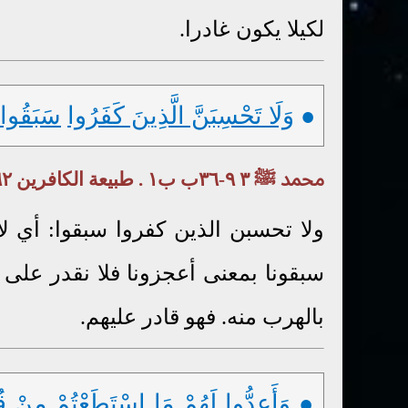
لكيلا يكون غادرا.
●
وَلَا تَحْسِبَنَّ الَّذِينَ كَفَرُوا
سَبَقُوا
محمد ﷺ ٣ ٩-٣٦ب ب١ . طبيعة الكافرين ٦٢-٢٠. الله تجاه الكافرين ٦٤-١٣ت٤
ولا تحسبن الذين كفروا سبقوا: أي لا
سبقونا بمعنى أعجزونا فلا نقدر على 
بالهرب منه. فهو قادر عليهم.
● وَأَعِدُّوا لَهُمْ مَا اسْتَطَعْتُمْ مِنْ
قُ