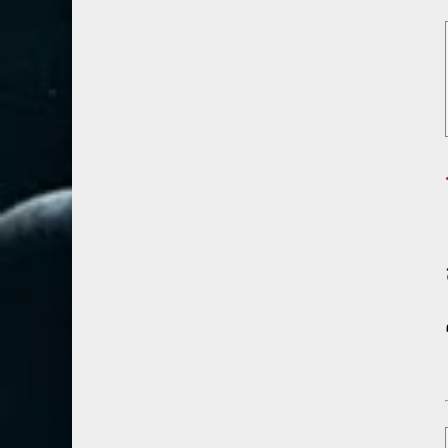
67- الملك
2
68- القلم
2
69- الحاقة
3
70- المعارج
3
71- نوح
2
ال ٨٥-١٧ث١ .
72- الجن
2
73- المزمل
1
74- المدثر
2
75- القيامة
2
76- الإنسان
2
77- المرسلات
2
78- النبأ
2
79- النازعات
2