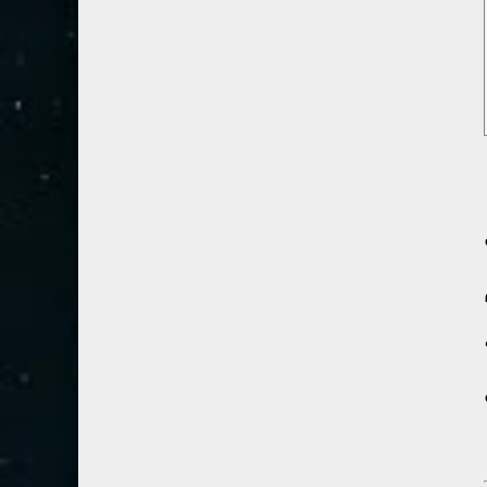
54- القمر
3
55- الرحمان
4
56- الواقعة
4
57- الحديد
2
58- المجادلة
2
59- الحشر
2
60- الممتحنة
2
61- الصف
1
62- الجمعة
1
63- المنافقون
1
64- التغابن
1
65- الطلاق
1
66- التحريم
1