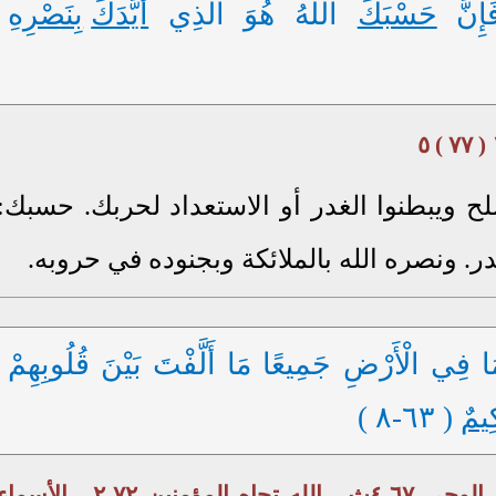
ِنَّ
حَسْبَكَ
اللَّهُ هُوَ الَّذِي
أَيَّدَكَ
بِنَصْرِهِ
 ويبطنوا الغدر أو الاستعداد لحربك. حسبك:
ر. ونصره الله بالملائكة وبجنوده في حروبه.
َا فِي الْأَرْضِ جَمِيعًا مَا أَلَّفْتَ بَيْنَ قُلُوبِهِمْ
ِيمٌ
( ٦٣-٨ )
محمد ﷺ ٣ ٩-٣٤د . المؤمنون في مرحلة الوحي ٦٧-٤ث . الله تجاه المؤمنين ٧٢-٢ . الأسم