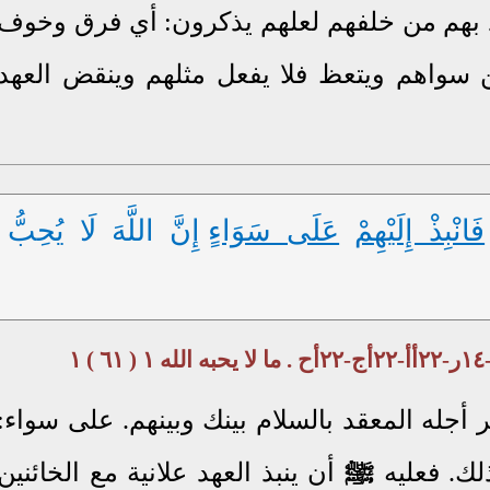
 بهم من خلفهم لعلهم يذكرون: أي فرق وخوف
 سواهم ويتعظ فلا يفعل مثلهم وينقض العهد
فَانْبِذْ إِلَيْهِمْ
عَلَى سَوَاءٍ
إِنَّ اللَّهَ لَا يُحِبُّ
ر أجله المعقد بالسلام بينك وبينهم. على سواء:
لك. فعليه
ﷺ
أن ينبذ العهد علانية مع الخائنين