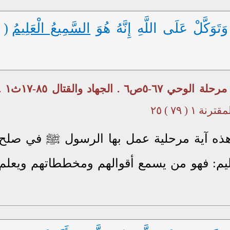
َتَوَكَّلْ عَلَى اللَّهِ إِنَّهُ هُوَ
السَّمِيعُ الْعَلِيمُ
(
. المؤمنون في مرحلة الوحي ٦٧-٥ص٦ . الجهاد والقت
 ١ ( ٧٩ ) ٢٥
. هذه آية مرحلية عمل بها الرسول ﷺ في صلح
عليم: فهو من يسمع أقوالهم ومخططاتهم ويعلم