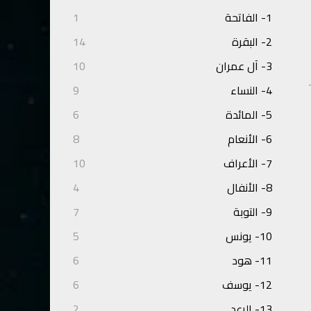
1- الفاتحة
1
2- البقرة
14
3- آل عمران
10
4- النساء
9
5- المائدة
6
6- الأنعام
8
7- الأعراف
10
8- الأنفال
4
9- التوبة
7
10- يونس
5
11- هود
6
12- يوسف
6
13- الرعد
2