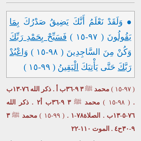
● وَلَقَدْ نَعْلَمُ أَنَّكَ يَضِيقُ صَدْرُكَ
بِمَا
يَقُولُونَ
( ٩٧-١٥ )
فَسَبِّحْ بِحَمْدِ رَبِّكَ
وَكُنْ مِنَ السَّاجِدِينَ ( ٩٨-١٥ )
وَاعْبُدْ
رَبَّكَ
حَتَّى يَأْتِيَكَ
الْيَقِينُ
( ٩٩-١٥ )
( ٩٧-١٥ )
محمد
ﷺ
٣ ٩-٣٦ب أ . ذكر الله ٧٦-١٣ب
.
( ٩٨-١٥ )
محمد
ﷺ
٣ ٩-٣٦ب أ٢ . ذكر الله
٧٦-٥-١٣ب . الصلاة٧٨-١ .
( ٩٩-١٥ )
محمد
ﷺ
٣
٩-٣٠ح٤ . الموت ١١٠-٢٢