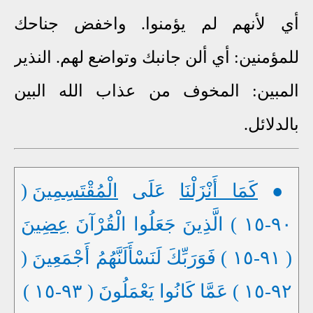
أي لأنهم لم يؤمنوا. واخفض جناحك
للمؤمنين: أي ألن جانبك وتواضع لهم. النذير
المبين: المخوف من عذاب الله البين
بالدلائل.
●
كَمَا أَنْزَلْنَا
عَلَى
الْمُقْتَسِمِينَ
(
٩٠-١٥ ) الَّذِينَ جَعَلُوا الْقُرْآنَ
عِضِينَ
( ٩١-١٥ ) فَوَرَبِّكَ لَنَسْأَلَنَّهُمُ أَجْمَعِينَ (
٩٢-١٥ ) عَمَّا كَانُوا يَعْمَلُونَ ( ٩٣-١٥ )