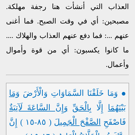
العذاب التي أنشأت هنا رجفة مهلكة.
مصبحين: أي في وقت الصبح. فما أغنى
عنهم ...: فما دفع عنهم العذاب والهلاك ....
ما كانوا يكسبون: أي من قوة وأموال
وأعمال.
● وَمَا خَلَقْنَا السَّمَاوَاتِ وَالْأَرْضَ
وَمَا
بَيْنَهُمَا
إِلَّا
بِالْحَقِّ
وَإِنَّ السَّاعَةَ لَآتِيَةٌ
فَاصْفَحِ
الصَّفْحَ الْجَمِيلَ
( ٨٥-١٥ ) إِنَّ