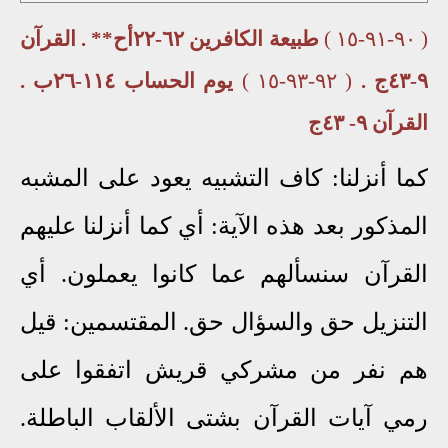
( ٩٠-٩١-١٥ )
طبيعة الكافرين ٦٢-٢٢أح** . القرآن
٩-٤٣ج .
( ٩٢-٩٣-١٥ )
يوم الحساب ١١٤-٢٦ب .
القرآن ٩- ٤٣ج
كما أنزلنا: كاف التشبيه يعود على المشبه
المذكور بعد هذه الآية: أي كما أنزلنا عليهم
القرآن سنسألهم عما كانوا يعملون. أي
التنزيل حق والسؤال حق. المقتسمين: قيل
هم نفر من مشركي قريش اتفقوا على
رمي آيات القرآن بشتى الألقاب الباطلة.