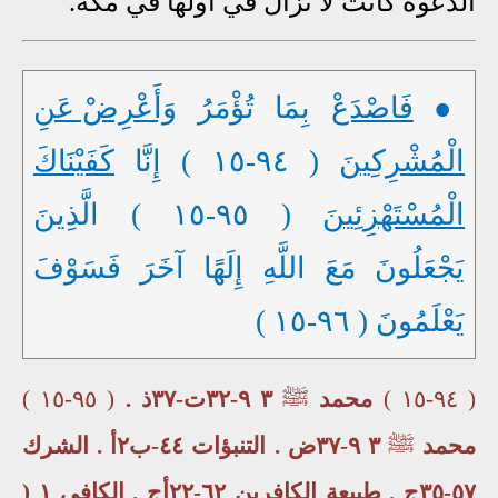
الدعوة كانت لا تزال في أولها في مكة.
●
فَاصْدَعْ
بِمَا تُؤْمَرُ
وَأَعْرِضْ عَنِ
الْمُشْرِكِينَ
( ٩٤-١٥ ) إِنَّا
كَفَيْنَاكَ
الْمُسْتَهْزِئِينَ
( ٩٥-١٥ ) الَّذِينَ
يَجْعَلُونَ مَعَ اللَّهِ إِلَهًا آخَرَ فَسَوْفَ
يَعْلَمُونَ ( ٩٦-١٥ )
( ٩٤-١٥ )
محمد
ﷺ
٣ ٩-٣٢ت-٣٧ذ .
( ٩٥-١٥ )
محمد
ﷺ
٣ ٩-٣٧ض . التنبؤات ٤٤-ب٢أ . الشرك
٥٧-٣٥ج . طبيعة الكافرين ٦٢-٢٢أج . الكافي ١ (