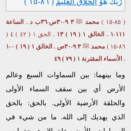
رَبَّكَ هُوَ
الْخَلَّاقُ الْعَلِيمُ
( ٨٦-١٥ )
( ٨٥-١٥ )
محمد
ﷺ
٣ ٩-٣٠ص-٣٦ب د . الساعة
١١١-١ . الخالق ١ ( ١٩ ) ١٣ .
الحق ١ ( ٤٢ ) ٤ (
٨٦-١٥ )
محمد
ﷺ
٣ ٩-٣٠ص . الخالق ١ ( ١٩ ) ٠-١
. الأسماء المقترنة ١ ( ٧٩ ) ٤٩
وما بينهما: بين السماوات السبع وعالم
الأرض أي بين سقف السماء الأولى
والحلقة الأرضية الأولى. بالحق: بالحق
الذي يهديك إلى الله. ما من شيء في
السماوات والأرض يخلق إلا وهو حق ليس