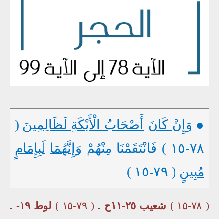
●
وَإِنْ كَانَ
أَصْحَابُ الْأَيْكَةِ لَظَالِمِينَ
(
٧٨-١٥ ) فَانْتَقَمْنَا مِنْهُمْ
وَإِنَّهُمَا
لَبِإِمَامٍ
مُبِينٍ
( ٧٩-١٥ )
( ٧٨-١٥ )
شعيب ٢٥-١١ح .
( ٧٩-١٥ )
لوط ١٩- .