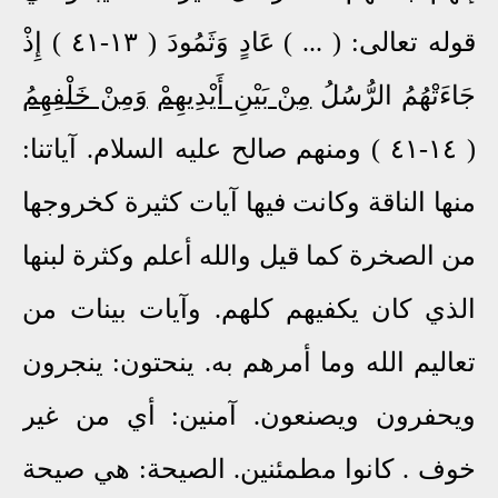
قوله تعالى: ( ... ) عَادٍ وَثَمُودَ ( ١٣-٤١ ) إِذْ
جَاءَتْهُمُ الرُّسُلُ
مِنْ بَيْنِ أَيْدِيهِمْ
وَمِنْ خَلْفِهِمُ
( ١٤-٤١ ) ومنهم صالح عليه السلام. آياتنا:
منها الناقة وكانت فيها آيات كثيرة كخروجها
من الصخرة كما قيل والله أعلم وكثرة لبنها
الذي كان يكفيهم كلهم. وآيات بينات من
تعاليم الله وما أمرهم به. ينحتون: ينجرون
ويحفرون ويصنعون. آمنين: أي من غير
خوف . كانوا مطمئنين. الصيحة: هي صيحة