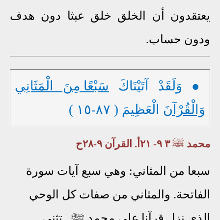
يعتقدون أن الخلق خلق عبثا دون هدف
ودون حساب.
● وَلَقَدْ آتَيْنَاكَ
سَبْعًا مِنَ الْمَثَانِي
وَالْقُرْآنَ
الْعَظِيمَ ( ٨٧-١٥ )
محمد
ﷺ
٣ ٩- ٢١أ. القرآن ٩-٢٨ح
سبعا من المثاني: وهي سبع آيات سورة
الفاتحة. والمثاني من صفات كل الوحي
الذي نزل قرآنا على محمد ﷺ . تثنى