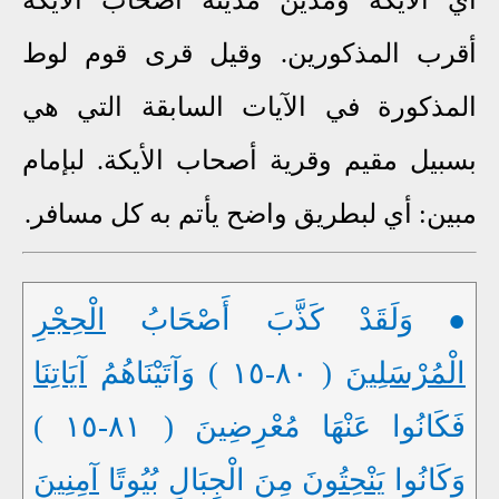
أقرب المذكورين. وقيل قرى قوم لوط
المذكورة في الآيات السابقة التي هي
بسبيل مقيم وقرية أصحاب الأيكة. لبإمام
مبين: أي لبطريق واضح يأتم به كل مسافر.
● وَلَقَدْ كَذَّبَ أَصْحَابُ
الْحِجْرِ
الْمُرْسَلِينَ
( ٨٠-١٥ ) وَآتَيْنَاهُمُ
آيَاتِنَا
فَكَانُوا عَنْهَا مُعْرِضِينَ ( ٨١-١٥ )
وَكَانُوا
يَنْحِتُونَ
مِنَ الْجِبَالِ بُيُوتًا
آمِنِينَ