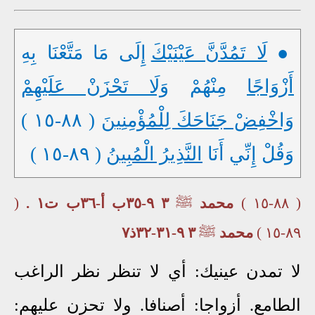
●
لَا تَمُدَّنَّ عَيْنَيْكَ
إِلَى مَا مَتَّعْنَا بِهِ
أَزْوَاجًا
مِنْهُمْ
وَلَا تَحْزَنْ عَلَيْهِمْ
وَاخْفِضْ جَنَاحَكَ لِلْمُؤْمِنِينَ
( ٨٨-١٥ )
وَقُلْ إِنِّي أَنَا
النَّذِيرُ الْمُبِينُ
( ٨٩-١٥ )
( ٨٨-١٥ )
محمد
ﷺ
٣ ٩-٣٥ب أ-٣٦ب ت١ .
(
٨٩-١٥ )
محمد
ﷺ
٣ ٩-٣١-٣٢ذ٧
لا تمدن عينيك: أي لا تنظر نظر الراغب
الطامع. أزواجا: أصنافا. ولا تحزن عليهم: