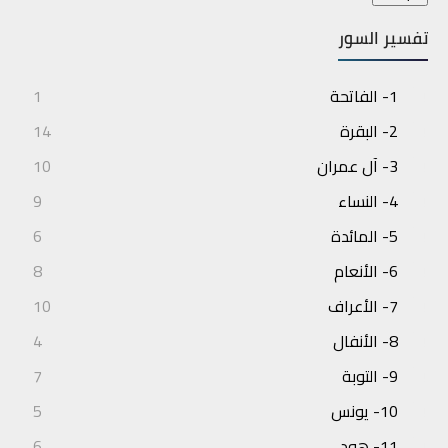
تفسير السور
1- الفاتحة
1
2- البقرة
14
3- آل عمران
10
4- النساء
9
5- المائدة
6
6- الأنعام
8
7- الأعراف
10
8- الأنفال
4
9- التوبة
7
10- يونس
5
11- هود
6