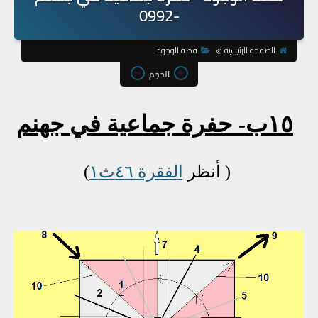
-0992
الصفحة الرئيسية
قصة الوجود
الحجم
١٥ب
- حفرة جماعية في جهنم
( أنظر
الفقرة ٤٦ث١
)