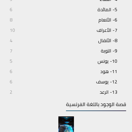
5- المائدة
6
6- الأنعام
8
7- الأعراف
10
8- الأنفال
4
9- التوبة
7
10- يونس
5
11- هود
6
12- يوسف
6
13- الرعد
2
14- إبراهيم
3
قصة الوجود باللغة الفرنسية
15- الحجر
4
16- النحل
7