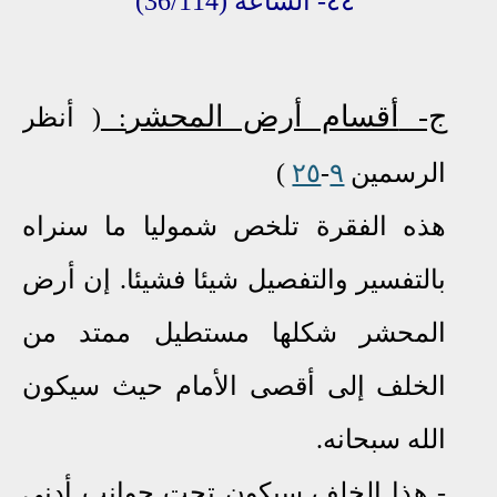
٤٤- الساعة
(36/114)
ج-
أقسام أرض المحشر
:
( أنظر
الرسمين
٩
-
٢٥
)
هذه الفقرة تلخص شموليا ما سنراه
بالتفسير والتفصيل شيئا فشيئا. إن أرض
المحشر شكلها مستطيل ممتد من
الخلف إلى أقصى الأمام حيث سيكون
الله سبحانه.
- هذا الخلف سيكون تحت جوانب أدنى