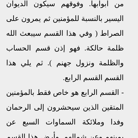
من أبوابها. وفوقهم سيكون الديوان
اليسير بالنسبة للمؤمنين ثم يمرون على
الصراط ( وفي هذا القسم سيبعث الله
ظلمة حالكة. فهو إذن قسم الحساب
والظلمة ونزول جهنم ). ثم يلي هذا
القسم القسم الرابع.
-
القسم الرابع هو خاص فقط بالمؤمنين
المتقين الذين سيحشرون إلى الرحمان
وفدا وملائكة السماوات السبع عن
يمينهم وعن شمالهم. وأرض هذا القسم