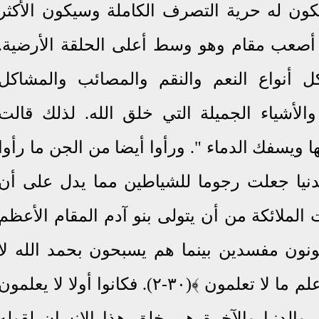
كون له حرية التصرف الكاملة وسيكون الأكثر
ي أصعب مقام وهو وسط أعلى الحلقة الأرضية.
أنواع النعم والنقم والمصائب والمشاكل
والأشياء الجميلة التي خلق الله. لذلك قالت
ا ويسفك الدماء ". ورأوا أيضا من الجن ما رأوا
دنيا جعلت رجوما للشياطين مما يدل على أن
الملائكة من أن يتولى بنو آدم المقام الأعظم
ونون مفسدين بينما هم يسبحون بحمد الله لا
يفترون. فرد عليهم الله﴿ قال إني أعلم ما لا تعلمون ﴾(٣٠-٢). فكانوا أولا لا يعلمو
والدنيا والآخرة هي خلق هذا الإنسان لقوله