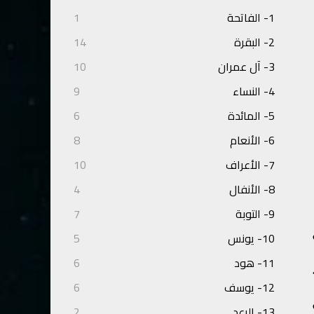
1- الفاتحة
1
2- البقرة
14
3- آل عمران
10
4- النساء
9
5- المائدة
6
6- الأنعام
8
7- الأعراف
10
8- الأنفال
4
9- التوبة
7
10- يونس
5
11- هود
6
أها ﴾(٢٢-٥٧).
12- يوسف
6
13- الرعد
2