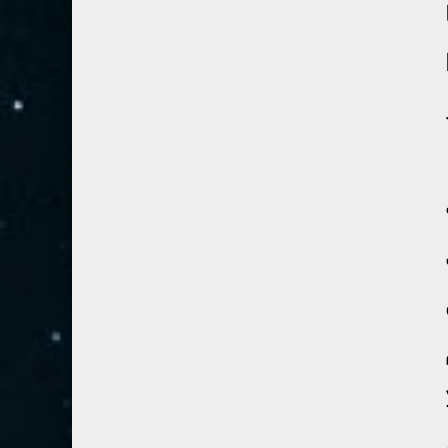
28- القصص
5
29- العنكبوت
4
30- الروم
3
31- لقمان
2
32- السجدة
2
33- الأحزاب
4
34- سبأ
3
35- فاطر
2
36- يس
4
37- الصافات
8
38- ص
5
39- الزمر
4
40- غافر
4