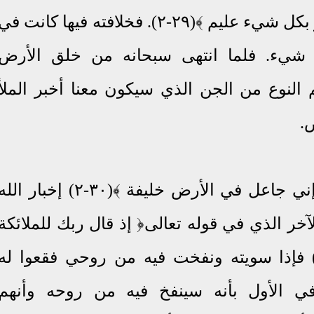
شيء عليم ﴾(٢٩-٢)
.
فخلافته فيها كانت في
ي شيء
.
فلما انتهى سبحانه من خلق الأرض
 النوع من الجن الذي سيكون معنا أخبر الملأ
ض
.
قال تعالى﴿ وإذ قال ربك للملائكة إني جاعل في الأرض خليفة ﴾(٣٠-٢) إخبار الل
لآخر الذي في قوله تعالى﴿ إذ قال ربك للملائكة
ني خالق بشرا من طين (٧١-٣٨) فإذا سويته ونفخت فيه من روحي فقعوا له
لو أعلمهم في الأول بأنه سينفخ فيه من روحه وأنهم