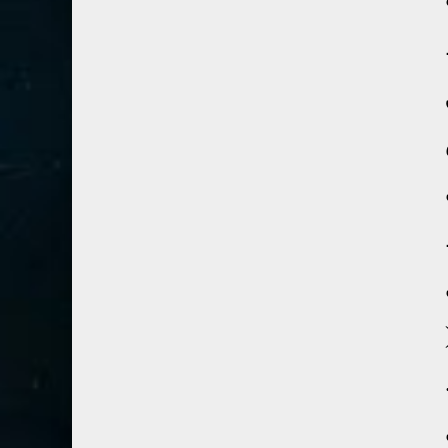
41- فصلت
3
42- الشورى
3
43- الزخرف
5
44- الدخان
3
45- الجاثية
2
46- الأحقاف
2
47- محمد
2
48- الفتح
2
49- الحجرات
1
50- ق
3
51- الذاريات
3
52- الطور
3
53- النجم
3