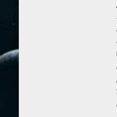
67- الملك
2
68- القلم
2
69- الحاقة
3
70- المعارج
3
71- نوح
2
72- الجن
2
73- المزمل
1
74- المدثر
2
75- القيامة
2
76- الإنسان
2
77- المرسلات
2
ن
78- النبأ
2
79- النازعات
2