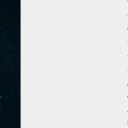
80- عبس
2
اء ...﴾(٢٩-٢).
81- التكوير
2
82- الانفطار
1
83- المطففين
2
84- الانشقاق
1
85- البروج
1
86- الطارق
1
87- الأعلى
1
88- الغاشية
1
89- الفجر
2
90- البلد
1
91- الشمس
1