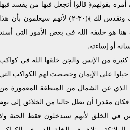
أمره بقولهم﴿ قالوا أتجعل فيها من يفسد فيها
ويسفك الدماء ونحن نسبح بحمدك ونقدس لك ﴾(٣٠-٢) لأنهم سيعلمون بأن هذا
ة هنا هو خليفة الله في بعض الأمور التي أسند
انه أو إساءته.
 كثيرة من الإنس والجن خلقها الله في كواكب
 جبلوا على الإيمان وخصصت لهم الكواكب التي
 الذي عن الشمال من ا
لمنطقة المعمورة من
 فكان مقدرا أن يظل خاليا من الخلائق إلى يوم
لين في الخلق لأنهم سيدخلون فقط الجنة ولا
الملائكة. وتلاهم في الخلق الذين في الكواكب