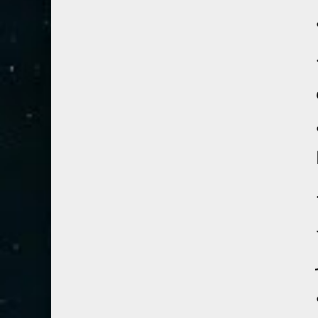
54- القمر
3
55- الرحمان
4
56- الواقعة
4
57- الحديد
2
58- المجادلة
2
59- الحشر
2
60- الممتحنة
2
61- الصف
1
62- الجمعة
1
63- المنافقون
1
64- التغابن
1
65- الطلاق
1
66- التحريم
1