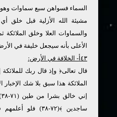
السماء فسواهن سبع سماوات وهو بكل 
مشيئة الله الأزلية قبل خلق أ
والسماوات العلا وخلق الملائكة ثم
الأعلى بأنه سيجعل خليفة في الأر
٤٣أ
- الخلافة في الأرض:
الملائكة هذا سبق بلا شك الإخبار ا
إ
ساجدين ﴾(٧٢-٣٨) ف