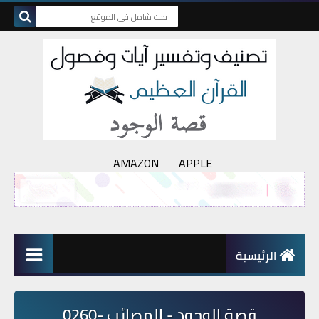
AMAZON
APPLE
الرئيسية
قصة الوجود - المصائب -0260