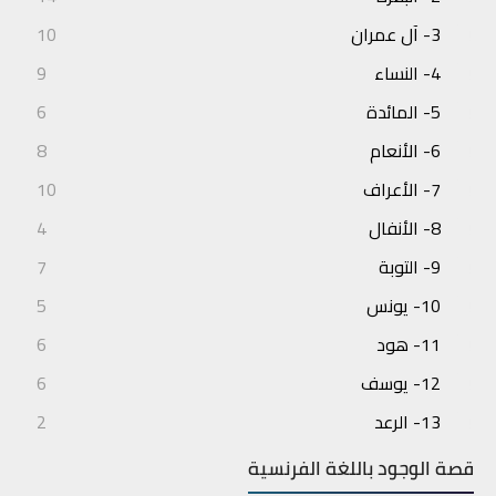
3- آل عمران
10
4- النساء
9
5- المائدة
6
6- الأنعام
8
7- الأعراف
10
8- الأنفال
4
9- التوبة
7
10- يونس
5
11- هود
6
12- يوسف
6
13- الرعد
2
14- إبراهيم
3
قصة الوجود باللغة الفرنسية