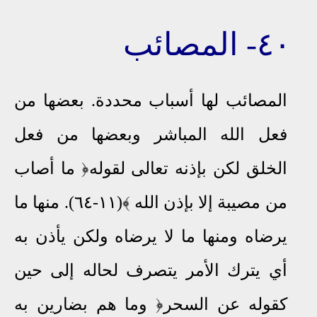
٤٠
-
المصائب
المصائب لها أسباب محددة
.
بعضها من
فعل الله المباشر وبعضها من فعل
الخلق لكن بإذنه تعالى لقوله﴿ ما أصاب
من مصيبة إلا بإذن الله ﴾(١١-٦٤)
.
منها
ما
يرضاه ومنها ما لا يرضاه ولكن يأذن به
أي يترك الأمر يتصرف لحاله إلى حين
كقوله عن السحر﴿ وما هم بضارين به