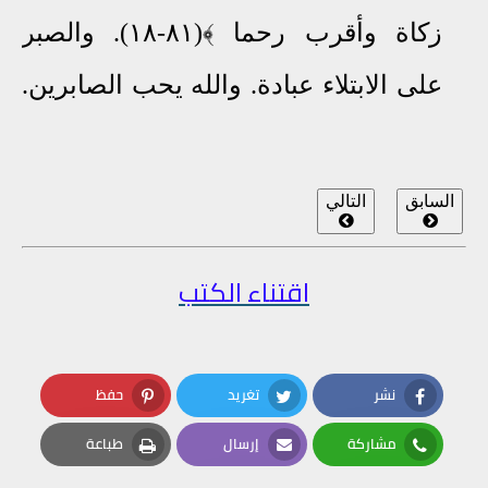
زكاة وأقرب رحما ﴾(٨١-١٨)
.
والصبر
على الابتلاء عبادة
.
والله يحب الصابرين
.
السابق
التالي
اقتناء الكتب
نشر
تغريد
حفظ
Pinterest
Twitter
Facebook
مشاركة
إرسال
طباعة
Print
Email
Whatsapp