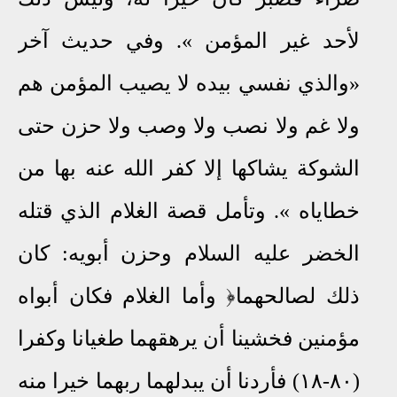
لأحد غير المؤمن »
.
وفي حديث آخر
«والذي نفسي بيده لا يصيب المؤمن هم
ولا غم ولا نصب ولا وصب ولا حزن حتى
الشوكة يشاكها إلا كفر الله عنه بها من
خطاياه »
.
وتأمل قصة الغلام الذي قتله
الخضر عليه السلام وحزن أ
بويه: كان
ذلك لصالحهما
﴿ وأما الغلام فكان أبواه
مؤمنين فخشينا أن يرهقهما طغيانا وكفرا
(٨٠-١٨) فأردنا أن يبدلهما ربهما خيرا منه