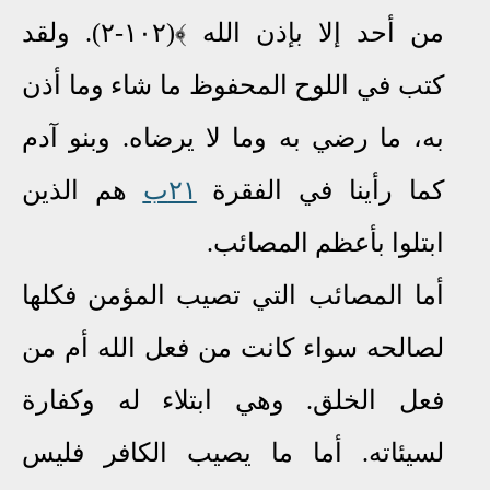
من أحد إلا بإذن الله ﴾(١٠٢-٢). ولقد
كتب في اللوح المحفوظ ما شاء وما أذن
به، ما رضي به وما لا يرضاه
.
وبنو آدم
كما رأينا في الفقرة
٢١ب
هم الذين
ابتلوا بأعظم المصائب.
أما المصائب التي تصيب المؤمن فكلها
لصالحه سواء كانت من فعل الله أم من
فعل الخلق
.
وهي ابتلاء له وكفارة
لسيئاته. أما ما يصيب الكافر فليس