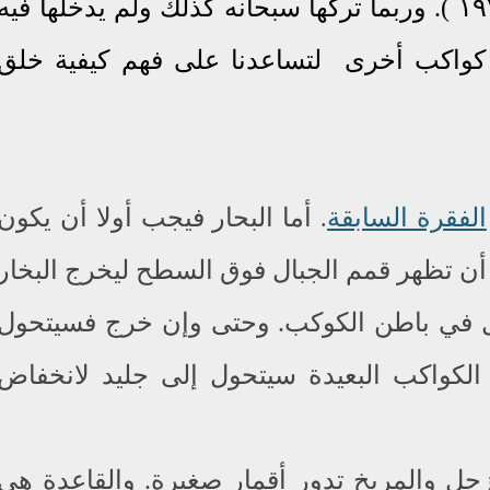
.
وربما تركها سبحانه كذلك ولم
يدخلها فيه
كواكب أخرى لتساعدنا على فهم كيفية خلق
الفقرة السابقة
أما البحار فيجب أولا أن يكون
.
ن تظهر قمم الجبال فوق السطح ليخرج البخار
ظل في باطن الكوكب
.
وحتى وإن خرج فسيتحول
لكواكب البعيدة سيتحول إلى جليد لانخفاض
ل والمريخ تدور أقمار صغيرة
.
والقاعدة هي