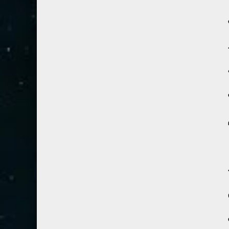
54- القمر
3
55- الرحمان
4
56- الواقعة
4
57- الحديد
2
58- المجادلة
2
59- الحشر
2
60- الممتحنة
2
61- الصف
1
62- الجمعة
1
63- المنافقون
1
64- التغابن
1
65- الطلاق
1
66- التحريم
1