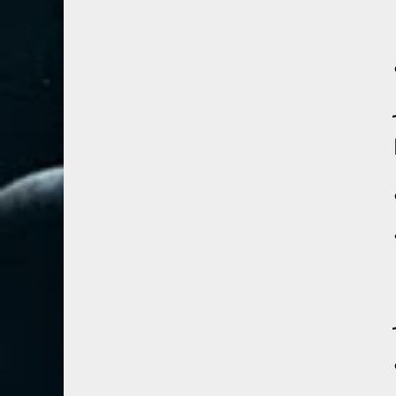
67- الملك
2
68- القلم
2
69- الحاقة
3
70- المعارج
3
71- نوح
2
72- الجن
2
73- المزمل
1
74- المدثر
2
75- القيامة
2
76- الإنسان
2
77- المرسلات
2
78- النبأ
2
79- النازعات
2