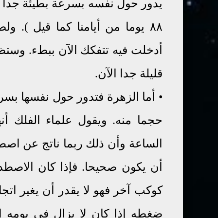
يدور حول نفسه بسرعة بطيئة جدا
٨٨ يوما من أيامنا كما قيل )
.
ولص
أدخلت فيه تتفكك الآن ببطء
.
وستظل
قليلة جدا الآن
.
•
أما الزهرة فتدور حول نفسها بسر
حجما منه. ويقول علماء الفلك أ
الساعة وأن ذلك ربما ناتج عن اصطد
أن يكون صحيحا. فإذا كان الاصطدا
كوكب آخر فهو لا يقدر أن يغير اتج
ضغطه إذا كان لا يزال في يومه ا