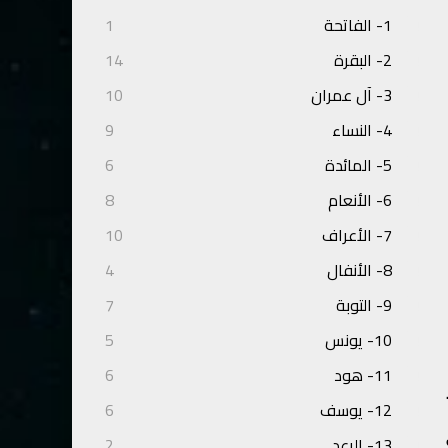
1- الفاتحة
1
2- البقرة
14
3- آل عمران
10
4- النساء
9
5- المائدة
6
6- الأنعام
8
7- الأعراف
10
8- الأنفال
4
9- التوبة
7
10- يونس
5
11- هود
6
12- يوسف
6
13- الرعد
2