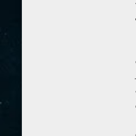
80- عبس
2
81- التكوير
2
82- الانفطار
1
83- المطففين
2
84- الانشقاق
1
85- البروج
1
86- الطارق
1
87- الأعلى
1
88- الغاشية
1
89- الفجر
2
90- البلد
1
91- الشمس
1