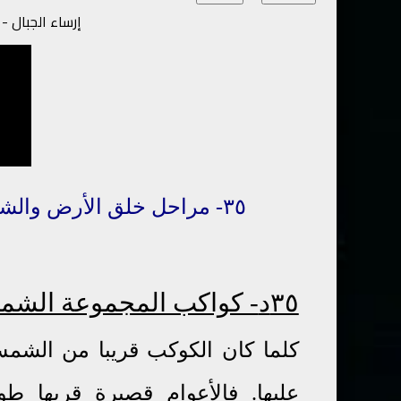
إرساء الجبال 
٣٥
-
مراحل خلق
الأرض والش
٣٥د
- كواكب المجموعة الشم
كلما كان الكوكب قريبا من الشمس
عليها. فالأعوام قصيرة قربها طو