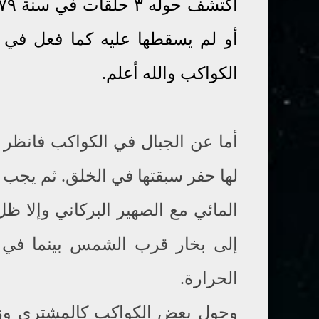
اكتشف حوله ٣ حلقات في سنة ١٩٧٩ )
أو لم
يسقطها عليه كما فعل في 
الكواكب والله أعلم
.
أما عن الجبال
في الكواكب
فانظر
لها حفر سبقتها في الخلق
.
ثم يجب أ
المائي مع الصهير البركاني وإلا 
إلى بخار قرب الشمس بينما في ا
الحرارة
.
وحول بعض الكواكب كالمشتري وزح