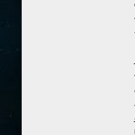
41- فصلت
3
42- الشورى
3
43- الزخرف
5
44- الدخان
3
45- الجاثية
2
46- الأحقاف
2
47- محمد
2
48- الفتح
2
49- الحجرات
1
50- ق
3
51- الذاريات
3
52- الطور
3
53- النجم
3