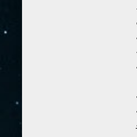
28- القصص
5
29- العنكبوت
4
30- الروم
3
31- لقمان
2
32- السجدة
2
33- الأحزاب
4
34- سبأ
3
35- فاطر
2
36- يس
4
37- الصافات
8
38- ص
5
39- الزمر
4
40- غافر
4