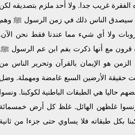
الفقرة غريب جدا
.
ولا أحد ملزم بتصديقه لكن
 سيصدق الناس ذلك في زمن الرسول ﷺ وهم
كروبات ولا أي شيء مما عندنا فقط نحن الآن.
 قرون مع أنها ذكرت بفم ابن عم الرسول ﷺ.
لزمن هو الإيمان بالقرآن وتحرير الناس من
ظلت حقيقة الأرضين السبع غامضة ومهملة. وضل
م حاليا هي الطبقات الباطنية لكوكبنا. ونسوا
 ونسوا غلظهن الهائل. غلظ كل أرض خمسمائة
نا بكل طبقاته فلا يساوي حتى جزءا من ثانية