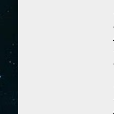
54- القمر
3
55- الرحمان
4
56- الواقعة
4
57- الحديد
2
58- المجادلة
2
59- الحشر
2
60- الممتحنة
2
61- الصف
1
62- الجمعة
1
63- المنافقون
1
64- التغابن
1
65- الطلاق
1
66- التحريم
1