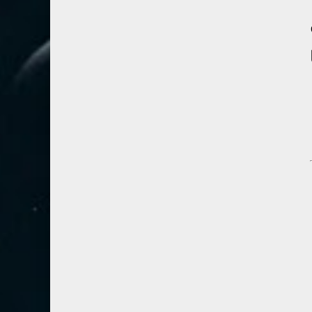
67- الملك
2
68- القلم
2
69- الحاقة
3
70- المعارج
3
71- نوح
2
72- الجن
2
73- المزمل
1
74- المدثر
2
75- القيامة
2
76- الإنسان
2
77- المرسلات
2
78- النبأ
2
79- النازعات
2