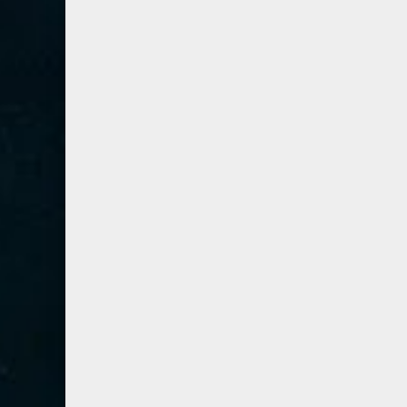
80- عبس
2
81- التكوير
2
82- الانفطار
1
83- المطففين
2
84- الانشقاق
1
85- البروج
1
86- الطارق
1
87- الأعلى
1
88- الغاشية
1
89- الفجر
2
90- البلد
1
91- الشمس
1