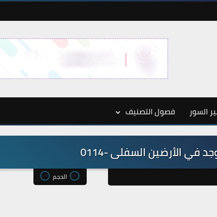
ر السور
فصول التصنيف
د في الأرضين السفلى -0114
الحجم