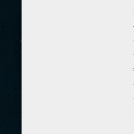
28- القصص
5
29- العنكبوت
4
30- الروم
3
31- لقمان
2
32- السجدة
2
33- الأحزاب
4
34- سبأ
3
35- فاطر
2
36- يس
4
37- الصافات
8
38- ص
5
39- الزمر
4
40- غافر
4