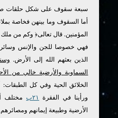
سبعة سقوف على شكل حلقات صلبة 
أما السقوف وما بينهن فخاصة بملائ
المؤمنين. قال تعالى﴿ وكم من ملك في ا
فهي خصوصا للجن والإنس وسائر ال
الذين بعثهم الله إلى الأرض
.
وسنب
السماوية والأرضية خالي من الأحي
الخلائق الحية وفي كل الطبقات:
ورأينا في الفقرة
٢١ب
مختلف أنو
الأرضية وطبيعة إيمانهم ومصائرهم.