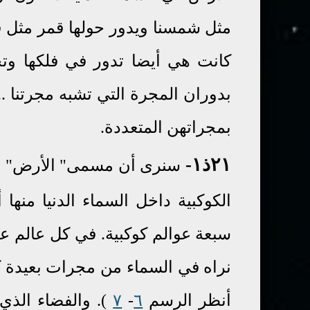
مثل شمسنا ويدور حولها قمر مثل ق
كانت هي أيضا تدور في فلكها وتج
بدوران المجرة التي تشبه مجرتنا .
بمجراتهن المتعددة.
٢١ذ١-
سنرى أن مسمى" الأرض" في ا
الكوكبية داخل السماء الدنيا منها أ
سبعة عوالم كوكبية
.
في كل عالم عدد
نراه في السماء من مجرات بعيدة 
أنظر الرسم
٦
-
٧
).
والفضاء الذي