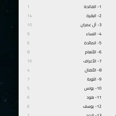
1- الفاتحة
1
2- البقرة
14
3- آل عمران
10
4- النساء
9
5- المائدة
6
6- الأنعام
8
7- الأعراف
10
8- الأنفال
4
9- التوبة
7
10- يونس
5
11- هود
6
12- يوسف
6
13- الرعد
2