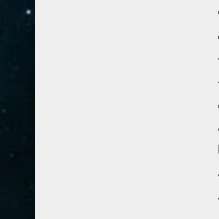
41- فصلت
3
42- الشورى
3
43- الزخرف
5
44- الدخان
3
45- الجاثية
2
46- الأحقاف
2
47- محمد
2
48- الفتح
2
49- الحجرات
1
50- ق
3
51- الذاريات
3
52- الطور
3
53- النجم
3