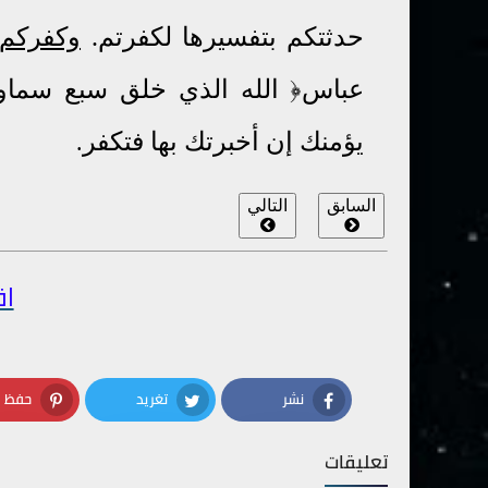
حدثتكم بتفسيرها لكفرتم
.
وكفركم 
عباس﴿ الله الذي خلق سبع سماو
يؤمنك إن أخبرتك بها فتكفر
.
السابق
التالي
اق
نشر
تغريد
حفظ
terest
Twitter
Facebook
تعليقات